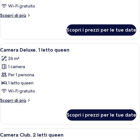
Deluxe,
Wi-Fi gratuito
2
Altri
Scopri di più
letti
dettagli
queen
per
Scopri i prezzi per le tue date
Camera
Deluxe,
2
Apri
Una camera d'albergo con un letto gran
5
letti
Camera Deluxe, 1 letto queen
tutte
queen
26 m²
le
1 camera
foto
per
Per 1 persona
Camera
1 letto queen
Deluxe,
Wi-Fi gratuito
1
Altri
Scopri di più
letto
dettagli
queen
per
Scopri i prezzi per le tue date
Camera
Deluxe,
1
Apri
Biancheria da letto di alta qualità, mi
8
letto
Camera Club, 2 letti queen
tutte
queen