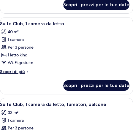
balcone
per
Scopri i prezzi per le tue date
Camera,
1
letto
Apri
Una camera d'albergo moderna con un l
8
king,
Suite Club, 1 camera da letto
tutte
balcone
40 m²
le
1 camera
foto
per
Per 3 persone
Suite
1 letto king
Club,
Wi-Fi gratuito
1
Altri
Scopri di più
camera
dettagli
da
per
Scopri i prezzi per le tue date
Suite
letto
Club,
1
Apri
Un soggiorno moderno con un divano gr
11
camera
Suite Club, 1 camera da letto, fumatori, balcone
tutte
da
33 m²
letto
le
1 camera
foto
per
Per 3 persone