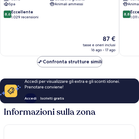
Quartiere
Town
Spa
Animali ammessi
Anima
di
Centro
Karlín
della
8.6
8.8
Eccellente
Ecc
8,6
8,8
città
su
su
1.029 recensioni
1.011
di
10,
10,
Praga
Eccellente,
Eccellen
1.029
1.011
Il
87 €
recensioni
recensio
prezzo
tasse e oneri inclusi
attuale
16 ago - 17 ago
è
87 €
Confronta strutture simili
Accedi per visualizzare gli extra e gli sconti idonei.
Prenotare conviene!
Accedi
Iscriviti gratis
Informazioni sulla zona