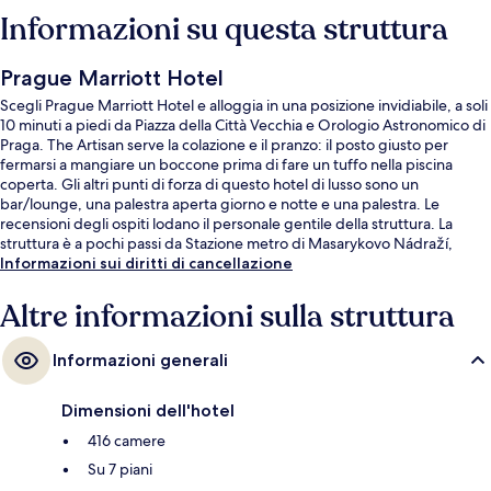
Informazioni su questa struttura
Prague Marriott Hotel
Scegli Prague Marriott Hotel e alloggia in una posizione invidiabile, a soli
10 minuti a piedi da Piazza della Città Vecchia e Orologio Astronomico di
Praga. The Artisan serve la colazione e il pranzo: il posto giusto per
fermarsi a mangiare un boccone prima di fare un tuffo nella piscina
coperta. Gli altri punti di forza di questo hotel di lusso sono un
bar/lounge, una palestra aperta giorno e notte e una palestra. Le
recensioni degli ospiti lodano il personale gentile della struttura. La
struttura è a pochi passi da Stazione metro di Masarykovo Nádraží,
mentre Stazione metro di Namesti Republiky si trova a 3 min a piedi.
Informazioni sui diritti di cancellazione
Altre informazioni sulla struttura
Informazioni generali
Dimensioni dell'hotel
416 camere
Su 7 piani