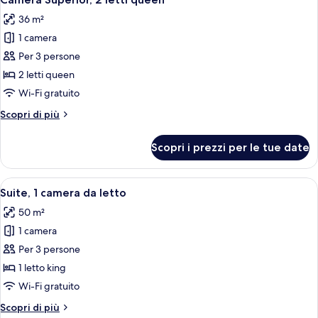
tutte
king
36 m²
le
1 camera
foto
per
Per 3 persone
Camera
2 letti queen
Superior,
Wi-Fi gratuito
2
Altri
Scopri di più
letti
dettagli
queen
per
Scopri i prezzi per le tue date
Camera
Superior,
2
Apri
Camera d'albergo dal design moderno, c
7
letti
Suite, 1 camera da letto
tutte
queen
50 m²
le
1 camera
foto
per
Per 3 persone
Suite,
1 letto king
1
Wi-Fi gratuito
camera
Altri
Scopri di più
da