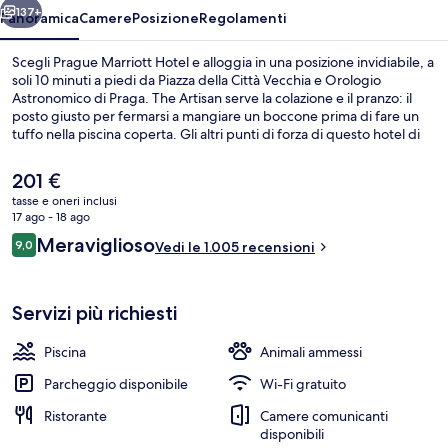
137+
Panoramica
Camere
Posizione
Regolamenti
Scegli Prague Marriott Hotel e alloggia in una posizione invidiabile, a
soli 10 minuti a piedi da Piazza della Città Vecchia e Orologio
Astronomico di Praga. The Artisan serve la colazione e il pranzo: il
posto giusto per fermarsi a mangiare un boccone prima di fare un
tuffo nella piscina coperta. Gli altri punti di forza di questo hotel di
lusso sono un bar/lounge, una palestra aperta giorno e notte e una
palestra. Le recensioni degli ospiti lodano il personale gentile della
Il
201 €
struttura. La struttura è a pochi passi da Stazione metro di
prezzo
tasse e oneri inclusi
Masarykovo Nádraží, mentre Stazione metro di Namesti Republiky
attuale
17 ago - 18 ago
si trova a 3 min a piedi.
Bar (in loco)
è
Recensioni
Meraviglioso
9,0
Vedi le 1.005 recensioni
201 €
9,0 su 10
Servizi più richiesti
Piscina
Animali ammessi
Parcheggio disponibile
Wi-Fi gratuito
Ristorante
Camere comunicanti
disponibili