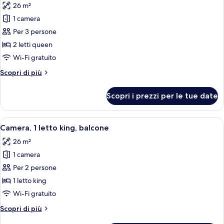
26 m²
le
1 camera
foto
per
Per 3 persone
Camera
2 letti queen
Club,
Wi-Fi gratuito
2
Altri
Scopri di più
letti
dettagli
queen
per
Scopri i prezzi per le tue date
Camera
Club,
2
Apri
Una moderna camera d'albergo con un le
9
letti
Camera, 1 letto king, balcone
tutte
queen
26 m²
le
1 camera
foto
per
Per 2 persone
Camera,
1 letto king
1
Wi-Fi gratuito
letto
Altri
Scopri di più
king,
dettagli