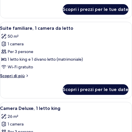
dettagli
letto
per
Scopri i prezzi per le tue date
Suite,
1
camera
Apri
Una camera d'albergo con un divano, un
6
da
Suite familiare, 1 camera da letto
tutte
letto
50 m²
le
1 camera
foto
per
Per 3 persone
Suite
1 letto king e 1 divano letto (matrimoniale)
familiare,
Wi-Fi gratuito
1
Altri
Scopri di più
camera
dettagli
da
per
Scopri i prezzi per le tue date
Suite
letto
familiare,
1
Apri
Camera d'albergo con un letto, una scr
5
camera
Camera Deluxe, 1 letto king
tutte
da
26 m²
letto
le
1 camera
foto
Per 3 persone