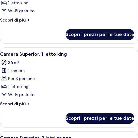
Suite
1 letto king
Club,
Wi-Fi gratuito
1
Altri
Scopri di più
camera
dettagli
da
per
Scopri i prezzi per le tue date
Suite
letto,
Club,
fumatori,
1
Apri
Una camera d'albergo moderna con un l
balcone
7
camera
Camera Superior, 1 letto king
tutte
da
36 m²
letto,
le
fumatori,
1 camera
foto
balcone
per
Per 3 persone
Camera
1 letto king
Superior,
Wi-Fi gratuito
1
Altri
Scopri di più
letto
dettagli
king
per
Scopri i prezzi per le tue date
Camera
Superior,
1
Apri
Camera d'albergo con due letti, una scri
8
letto
Camera Superior, 2 letti queen