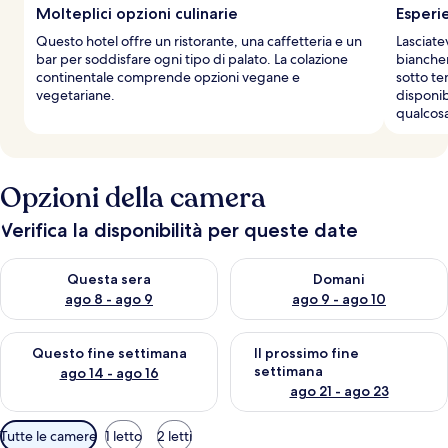
Molteplici opzioni culinarie
Esperie
Questo hotel offre un ristorante, una caffetteria e un
Lasciate
bar per soddisfare ogni tipo di palato. La colazione
biancher
continentale comprende opzioni vegane e
sotto te
vegetariane.
disponib
qualcosa
Opzioni della camera
Verifica la disponibilità per queste date
Verifica la disponibilità per questa sera, ago 8 - ago 9
Verifica la disponibilità per d
Questa sera
Domani
ago 8 - ago 9
ago 9 - ago 10
Verifica la disponibilità per questo fine settimana, ago 14 - ag
Verifica la disponibilità per i
Questo fine settimana
Il prossimo fine
settimana
ago 14 - ago 16
ago 21 - ago 23
Filtri
Tutte le camere
1 letto
2 letti