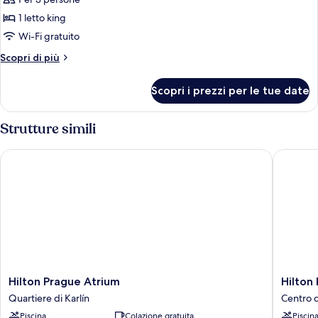
per
Camera
1 letto king
Deluxe,
Wi-Fi gratuito
1
Altri
Scopri di più
letto
dettagli
king
per
Scopri i prezzi per le tue date
Camera
Deluxe,
1
Strutture simili
letto
king
Hilton Prague Atrium
Hilton P
Hilton
Hilton
Hilton Prague Atrium
Hilton
Prague
Prague
Quartiere di Karlín
Centro d
Atrium
Old
Piscina
Colazione gratuita
Piscin