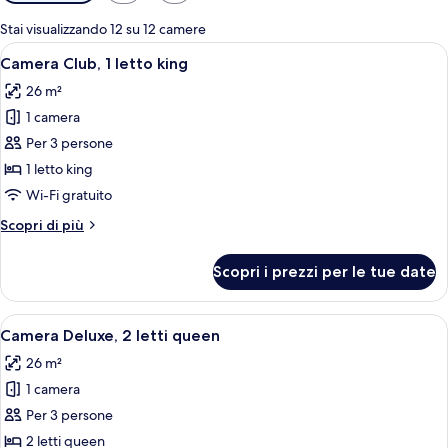
disponibili
per
Stai visualizzando 12 su 12 camere
le
Apri
Una camera d'albergo moderna con un le
10
Camera Club, 1 letto king
camere
tutte
26 m²
le
1 camera
foto
per
Per 3 persone
Camera
1 letto king
Club,
Wi-Fi gratuito
1
Altri
Scopri di più
letto
dettagli
king
per
Scopri i prezzi per le tue date
Camera
Club,
1
Apri
Una camera d'albergo con due letti, una
7
letto
Camera Deluxe, 2 letti queen
tutte
king
26 m²
le
1 camera
foto
per
Per 3 persone
Camera
2 letti queen