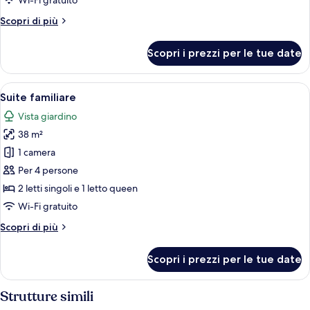
Wi-Fi gratuito
Altri
Scopri di più
dettagli
per
Scopri i prezzi per le tue date
Camera
Deluxe
Apri
Suite familiare | Biancheria da letto di
7
Suite familiare
tutte
Vista giardino
le
38 m²
foto
per
1 camera
Suite
Per 4 persone
familiare
2 letti singoli e 1 letto queen
Wi-Fi gratuito
Altri
Scopri di più
dettagli
per
Scopri i prezzi per le tue date
Suite
familiare
Strutture simili