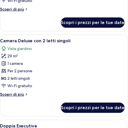
Wi-Fi gratuito
2
Altri
Scopri di più
letti
dettagli
singoli
per
Scopri i prezzi per le tue date
Camera
Standard
con
Apri
Camera Deluxe con 2 letti singoli | Bia
11
2
Camera Deluxe con 2 letti singoli
tutte
letti
Vista giardino
singoli
le
29 m²
foto
per
1 camera
Camera
Per 2 persone
Deluxe
2 letti singoli
con
Wi-Fi gratuito
2
Altri
Scopri di più
letti
dettagli
singoli
per
Scopri i prezzi per le tue date
Camera
Deluxe
con
Apri
Doppia Executive | Biancheria da letto 
8
2
Doppia Executive