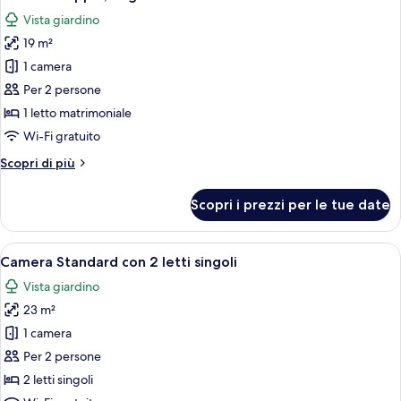
tutte
Vista giardino
le
19 m²
foto
per
1 camera
Camera
Per 2 persone
doppia,
1 letto matrimoniale
bagno
Wi-Fi gratuito
in
Altri
Scopri di più
camera
dettagli
per
Scopri i prezzi per le tue date
Camera
doppia,
bagno
Apri
Camera Standard con 2 letti singoli | B
8
in
Camera Standard con 2 letti singoli
tutte
camera
Vista giardino
le
23 m²
foto
per
1 camera
Camera
Per 2 persone
Standard
2 letti singoli
con