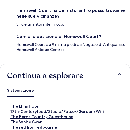
Hemswell Court ha dei ristoranti o posso trovarne
nelle sue vicinanze?
Sì, c'è un ristorante in loco.
Com'è la posizione di Hemswell Court?
Hemswell Court è a 9 min. a piedi da Negozio di Antiquariato
Hemswell Antique Centres.
Continua a esplorare
Sistemazione
L
The Elms Hotel
i
L
17th-Century1bed/Studio/Petsok/Garden/Wifi
n
i
L
The Barns Country Guesthouse
k
n
i
L
The White Swan
c
k
n
i
L
The red lion redbourne