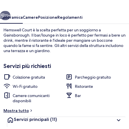
ietro
Avanti
71+
Panoramica
Camere
Posizione
Regolamenti
Hemswell Court è la scelta perfetta per un soggiorno a
Gainsborough. Il bar/lounge in loco è perfetto per fermasi a bere un
drink, mentre il ristorante è l'ideale per mangiare un boccone
quando la fame si fa sentire. Gli altri servizi della struttura includono
una terrazza e un giardino.
Servizi più richiesti
Colazione gratuita
Parcheggio gratuito
Facciata della struttura
Wi-Fi gratuito
Ristorante
Camere comunicanti
Bar
disponibili
Mostra tutto
Servizi principali
(11)