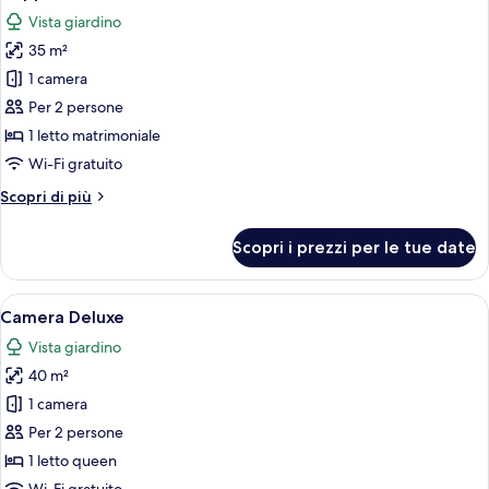
tutte
letti
Vista giardino
singoli
le
35 m²
foto
per
1 camera
Doppia
Per 2 persone
Executive
1 letto matrimoniale
Wi-Fi gratuito
Altri
Scopri di più
dettagli
per
Scopri i prezzi per le tue date
Doppia
Executive
Apri
Camera Deluxe | Biancheria da letto di 
9
Camera Deluxe
tutte
Vista giardino
le
40 m²
foto
per
1 camera
Camera
Per 2 persone
Deluxe
1 letto queen