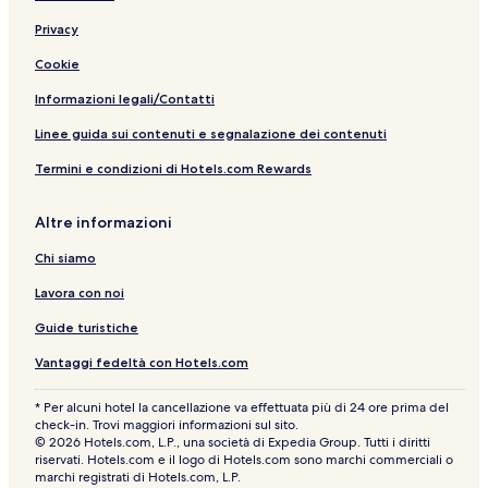
d
o
t
e
e
u
e
u
F
k
l
Privacy
e
t
s
e
s
n
r
a
e
n
e
W
p
e
e
a
r
y
Cookie
/
l
e
s
K
n
m
W
l
3
i
t
B
Informazioni legali/Contatti
i
c
-
n
w
&
f
o
H
g
i
B
Linee guida sui contenuti e segnalazione dei contenuti
i
m
o
I
t
Termini e condizioni di Hotels.com Rewards
e
t
n
h
T
n
R
u
s
o
Altre informazioni
b
o
m
Chi siamo
s
Lavora con noi
Guide turistiche
Vantaggi fedeltà con Hotels.com
* Per alcuni hotel la cancellazione va effettuata più di 24 ore prima del
check-in. Trovi maggiori informazioni sul sito.
© 2026 Hotels.com, L.P., una società di Expedia Group. Tutti i diritti
riservati. Hotels.com e il logo di Hotels.com sono marchi commerciali o
marchi registrati di Hotels.com, L.P.