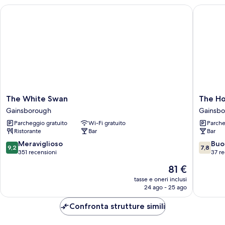
The White Swan
The Hors
The
The
The White Swan
The Ho
White
Horse
Gainsborough
Gainsb
Swan
&
Parcheggio gratuito
Wi-Fi gratuito
Parche
Gainsborough
Jockey
Ristorante
Bar
Bar
Gainsbo
9.2
7.8
Meraviglioso
Buo
9,2
7,8
su
su
351 recensioni
37 re
10,
10,
Il
81 €
Meraviglioso,
Buono,
prezzo
351
37
tasse e oneri inclusi
attuale
24 ago - 25 ago
recensioni
recensio
è
81 €
Confronta strutture simili