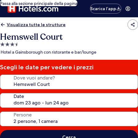
Passa alla sezione principale della pagina
Scarica l’app
Visualizza tutte le strutture
Hemswell Court
Struttura
a
Hotel a Gainsborough con ristorante e bar/lounge
3.5
stelle
Scegli le date per vedere i prezzi
Dove vuoi andare?
Date
Persone
Cerca