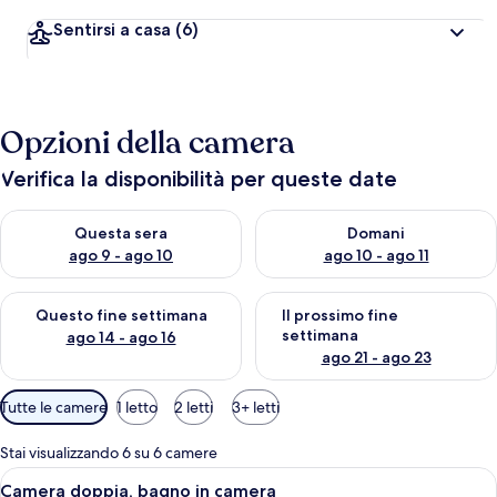
Sentirsi a casa
(6)
Opzioni della camera
Verifica la disponibilità per queste date
Verifica la disponibilità per questa sera, ago 9 - ago 10
Verifica la disponibilità per d
Questa sera
Domani
ago 9 - ago 10
ago 10 - ago 11
Verifica la disponibilità per questo fine settimana, ago 14 - ag
Verifica la disponibilità per i
Questo fine settimana
Il prossimo fine
settimana
ago 14 - ago 16
ago 21 - ago 23
Filtri
Tutte le camere
1 letto
2 letti
3+ letti
disponibili
per
Stai visualizzando 6 su 6 camere
le
Apri
Camera doppia, bagno in camera | Bianc
9
Camera doppia, bagno in camera
camere