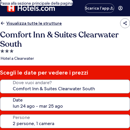
Passa alla sezione principale della pagina
Scarica l’app
Visualizza tutte le strutture
Comfort Inn & Suites Clearwater
South
Struttura
a
Hotel a Clearwater
3.0
stelle
Scegli le date per vedere i prezzi
Dove vuoi andare?
Date
Persone