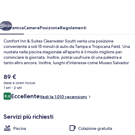
&
Suites
Clearwater
ietro
Avanti
South
22+
Panoramica
Camere
Posizione
Regolamenti
Comfort Inn & Suites Clearwater South vanta una posizione
conveniente a soli 15 minuti di auto da Tampa e Tropicana Field. Una
nuotata nella piscina stagionale all'aperto è il modo migliore per
cominciare la giornata. Inoltre, potrai usufruire di una palestra e
tanto altro ancora. Inoltre, luoghi d'interesse come Museo Salvador
Dalí e Vinoy Park si trovano a poca distanza in auto dalla struttura. Gli
ospiti apprezzano molto il personale gentile e la posizione
Il
89 €
invidiabile.
prezzo
tasse e oneri inclusi
attuale
1 set - 2 set
Hall
è
Recensioni
Eccellente
8,6
Vedi le 1.010 recensioni
89 €
8,6 su 10
Servizi più richiesti
Piscina
Colazione gratuita