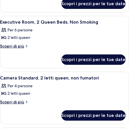
per
Room,
Scopri i prezzi per le tue date
Executive
1
Room,
King
1
Apri
Una camera d'albergo con due letti, un
2
King
Bed,
Executive Room, 2 Queen Beds, Non Smoking
tutte
Bed,
Non
Per 6 persone
Non
le
Smoking
Smoking
2 letti queen
foto
per
Altri
Scopri di più
dettagli
Executive
per
Room,
Scopri i prezzi per le tue date
Executive
2
Room,
Queen
2
Apri
Una camera d'albergo con due letti, un
2
Queen
Beds,
Camera Standard, 2 letti queen, non fumatori
tutte
Beds,
Non
Per 4 persone
Non
le
Smoking
Smoking
2 letti queen
foto
per
Altri
Scopri di più
dettagli
Camera
per
Standard,
Scopri i prezzi per le tue date
Camera
2
Standard,
letti
2