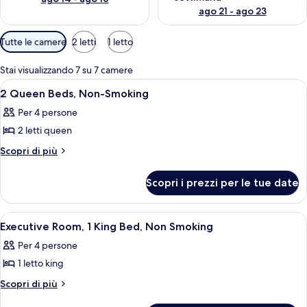
ago 21 - ago 23
Filtri
Tutte le camere
2 letti
1 letto
disponibili
per
Stai visualizzando 7 su 7 camere
le
Apri
Una camera d'albergo con un letto, una
10
2 Queen Beds, Non-Smoking
camere
tutte
Per 4 persone
le
2 letti queen
foto
per
Altri
Scopri di più
dettagli
2
per
Queen
Scopri i prezzi per le tue date
2
Beds,
Queen
Non-
Beds,
Apri
Camera d'albergo con un letto, una scr
2
Non-
Smoking
Executive Room, 1 King Bed, Non Smoking
tutte
Smoking
Per 4 persone
le
1 letto king
foto
per
Altri
Scopri di più
dettagli
Executive