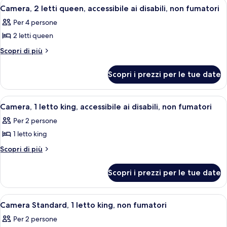
Apri
Camera d'albergo con un letto grande, 
1
letti
queen,
Camera, 2 letti queen, accessibile ai disabili, non fumatori
tutte
queen,
non
Per 4 persone
non
le
fumatori
fumatori
2 letti queen
foto
per
Altri
Scopri di più
dettagli
Camera,
per
2
Scopri i prezzi per le tue date
Camera,
letti
2
queen,
letti
Apri
Una camera d'albergo con un letto, una
2
queen,
accessibile
Camera, 1 letto king, accessibile ai disabili, non fumatori
tutte
accessibile
ai
Per 2 persone
ai
le
disabili,
disabili,
1 letto king
foto
non
non
per
Altri
Scopri di più
fumatori
fumatori
dettagli
Camera,
per
1
Scopri i prezzi per le tue date
Camera,
letto
1
king,
letto
Apri
Una camera d'albergo con un letto, una
2
king,
accessibile
Camera Standard, 1 letto king, non fumatori
tutte
accessibile
ai
Per 2 persone
ai
le