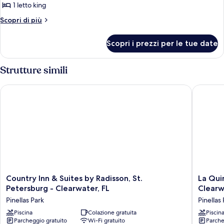
disabili,
disabili,
1 letto king
foto
non
non
per
Altri
Scopri di più
fumatori
fumatori
dettagli
Camera
per
Standard,
Scopri i prezzi per le tue date
Camera
1
Standard,
letto
1
Strutture simili
letto
king,
king,
non
Country Inn & Suites by Radisson, St. Petersburg - Clearwater,
La Quint
non
fumatori
fumatori
Country
La
Country Inn & Suites by Radisson, St.
La Qui
Inn
Quinta
Petersburg - Clearwater, FL
Clearw
&
by
Pinellas Park
Pinellas
Suites
Wyndh
by
Piscina
Colazione gratuita
St
Piscin
Parcheggio gratuito
Wi-Fi gratuito
Parche
Radisson,
Petersb