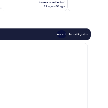
prezzo
recensioni
recensioni
tasse e oneri inclusi
t
attuale
29 ago - 30 ago
è
159 €
Accedi
Iscriviti gratis