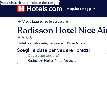
Passa alla sezione principale della pagina
Acquista viaggi
Visualizza tutte le strutture
Radisson Hotel Nice Ai
Struttura
a
Hotel con ristorante, nei pressi di Palais Nikaia
4.0
Scegli le date per vedere i prezzi
stelle
Dove vuoi andare?
Galleria
fotografica
per
Radisson
Hotel
Nice