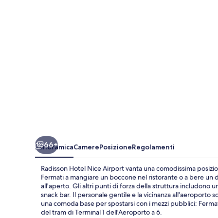
Airport
66+
Panoramica
Camere
Posizione
Regolamenti
Radisson Hotel Nice Airport vanta una comodissima posizion
Fermati a mangiare un boccone nel ristorante o a bere un dr
all'aperto. Gli altri punti di forza della struttura includon
snack bar. Il personale gentile e la vicinanza all'aeroporto 
una comoda base per spostarsi con i mezzi pubblici: Fermat
del tram di Terminal 1 dell'Aeroporto a 6.