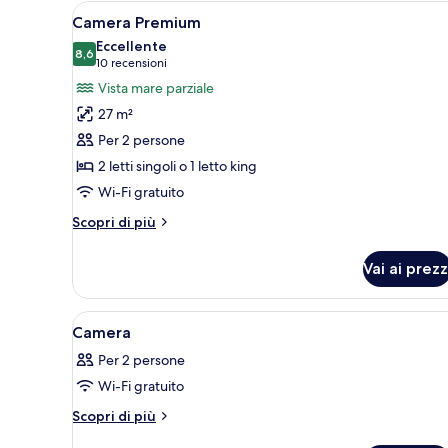
Apri
Una camera d'albergo moderna
17
Camera Premium
tutte
Eccellente
le
8,6
8,6 su 10
(10
10 recensioni
foto
recensioni)
Vista mare parziale
per
27 m²
Camera
Per 2 persone
Premium
2 letti singoli o 1 letto king
Wi-Fi gratuito
Altri
Scopri di più
dettagli
per
Vai ai prezz
Camera
Premium
Apri
Camera d'albergo moderna con u
19
Camera
tutte
Per 2 persone
le
Wi-Fi gratuito
foto
per
Altri
Scopri di più
dettagli
Camera