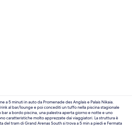
Hall
e a 5 minuti in auto da Promenade des Anglais e Palais Nikaia.
ink al bar/lounge e poi concediti un tuffo nella piscina stagionale
o un bar a bordo piscina, una palestra aperta giorno e notte e uno
Ristorante
sono caratteristiche molto apprezzate dai viaggiatori. La struttura è
a del tram di Grand Arenas South si trova a 5 min a piedi e Fermata