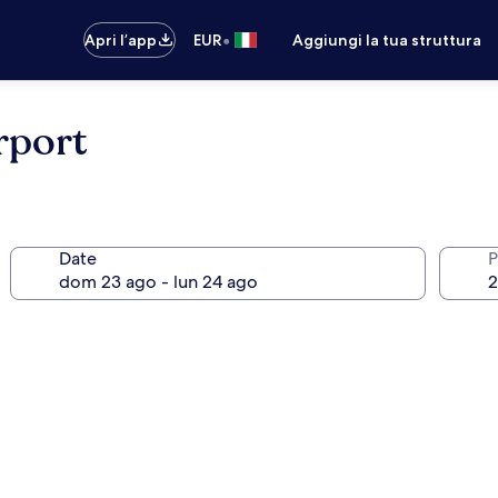
•
Apri l’app
EUR
Aggiungi la tua struttura
rport
Date
P