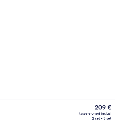
Ristorante
Il
209 €
prezzo
tasse e oneri inclusi
attuale
2 set - 3 set
Esterni
è
209 €