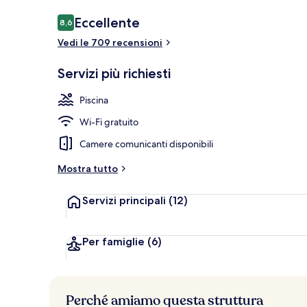
Recensioni
Eccellente
8,6
8,6 su 10
Vedi le 709 recensioni
Ristorante
Servizi più richiesti
Piscina
Wi-Fi gratuito
Camere comunicanti disponibili
Mostra tutto
Servizi principali
(12)
Per famiglie
(6)
Perché amiamo questa struttura