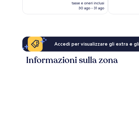
prezzo
1.013
1.238
tasse e oneri inclusi
attuale
recensioni
30 ago - 31 ago
recensioni
è
104 €
Accedi per visualizzare gli extra e g
Informazioni sulla zona