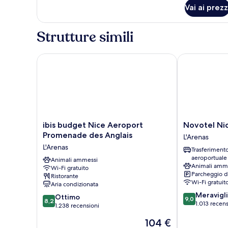
per
Vai ai prezz
Camera
Strutture simili
ibis budget Nice Aeroport Promenade des Anglais
Novotel Nice
ibis
Novotel
ibis budget Nice Aeroport
Novotel Ni
budget
Nice
Promenade des Anglais
L'Arenas
Nice
Arenas
L'Arenas
Trasferiment
Aeroport
Aeroport
aeroportuale
Promenade
Animali ammessi
L'Arenas
Animali amm
Wi-Fi gratuito
des
Parcheggio d
Ristorante
Anglais
Wi-Fi gratuit
Aria condizionata
L'Arenas
9.0
Meravigl
8.2
Ottimo
9,0
8,2
su
1.013 recens
su
1.238 recensioni
10,
10,
Il
104 €
Meraviglioso,
Ottimo,