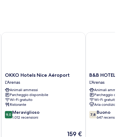
as by IHG
OKKO Hotels Nice Aéroport
B&B HOTEL Nice Aérop
OKKO
B&B
OKKO Hotels Nice Aéroport
B&B HOTEL Nice Aér
Hotels
HOTEL
L'Arenas
L'Arenas
Nice
Nice
Animali ammessi
Animali ammessi
Aéroport
Aéroport
Parcheggio disponibile
Parcheggio disponibile
L'Arenas
L'Arenas
Wi-Fi gratuito
Wi-Fi gratuito
Ristorante
Aria condizionata
9.0
7.8
Meraviglioso
Buono
9,0
7,8
su
su
1.012 recensioni
647 recensioni
10,
10,
Meraviglioso,
Buono,
Il
159 €
1.012
647