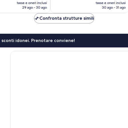
prezzo
prezzo
970
tasse e oneri inclusi
tasse e oneri inclusi
attuale
attuale
29 ago - 30 ago
30 ago - 31 ago
recensioni
è
è
154 €
130 €
Confronta strutture simili
li sconti idonei. Prenotare conviene!