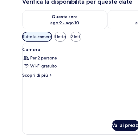
Verifica la disponibilità per queste date
Verifica la disponibilità per questa sera, ago 9 - ago
Verifica la di
Questa sera
ago 9 - ago 10
a
Filtri
Tutte le camere
1 letto
2 letti
disponibili
Apri
Una camera d'albergo con un le
per
5
Camera
tutte
le
Per 2 persone
le
camere
Wi-Fi gratuito
foto
per
Altri
Scopri di più
dettagli
Camera
per
Camera
Vai ai prezz