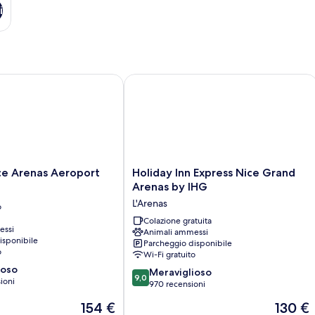
i
 Arenas Aeroport
Holiday Inn Express Nice Grand Aren
Holiday
ce Arenas Aeroport
Holiday Inn Express Nice Grand
Inn
Arenas by IHG
Express
L'Arenas
o
Nice
Grand
Colazione gratuita
essi
Animali ammessi
Arenas
isponibile
Parcheggio disponibile
by
o
Wi-Fi gratuito
IHG
ioso
9.0
L'Arenas
Meraviglioso
9,0
ioni
su
970 recensioni
10,
Il
Il
154 €
130 €
Meraviglioso,