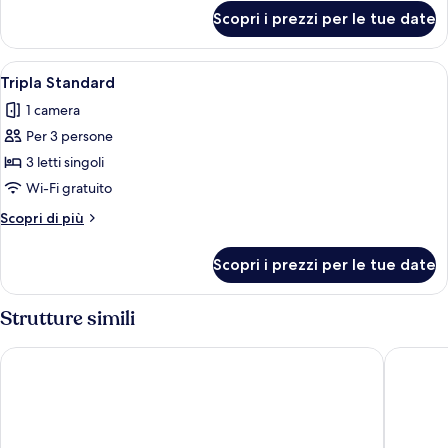
(Semi
per
Scopri i prezzi per le tue date
Camera,
Triple,
non
1
fumatori
Apri
Una camera d'albergo con due letti, un
Double
7
(Semi
Tripla Standard
tutte
Triple,
+
1 camera
1
le
1
Double
Per 3 persone
foto
Single)
+
per
3 letti singoli
1
Tripla
Single)
Wi-Fi gratuito
Standard
Altri
Scopri di più
dettagli
per
Scopri i prezzi per le tue date
Tripla
Standard
Strutture simili
Watermark Hotel Okinawa Kume Island
Blue Sui