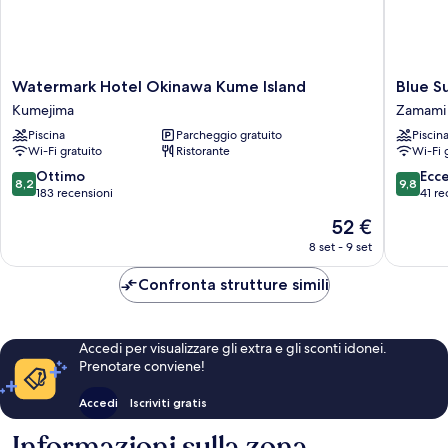
Watermark
Blue
Watermark Hotel Okinawa Kume Island
Blue S
Hotel
Suites
Kumejima
Zamami
Okinawa
Hanamu
Piscina
Parcheggio gratuito
Piscin
Kume
on
Wi-Fi gratuito
Ristorante
Wi-Fi 
Island
the
Kumejima
beach
8.2
9.8
Ottimo
Ecc
8,2
9,8
Zamami
su
su
183 recensioni
41 re
10,
10,
Il
52 €
Ottimo,
Eccezion
prezzo
183
41
8 set - 9 set
attuale
recensioni
recensio
è
Confronta strutture simili
52 €
Accedi per visualizzare gli extra e gli sconti idonei.
Prenotare conviene!
Accedi
Iscriviti gratis
Informazioni sulla zona