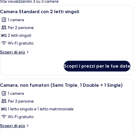
Stai visualizzando 3 su 3 camere
le
Apri
Camera d'albergo con una scrivania, un
6
Camera Standard con 2 letti singoli
camere
tutte
1 camera
le
Per 2 persone
foto
per
2 letti singoli
Camera
Wi-Fi gratuito
Standard
Altri
Scopri di più
con
dettagli
2
per
Scopri i prezzi per le tue date
Camera
letti
Standard
singoli
con
Apri
Una camera d'albergo con due letti, un
5
2
Camera, non fumatori (Semi Triple, 1 Double + 1 Single)
tutte
letti
1 camera
singoli
le
Per 3 persone
foto
per
1 letto singolo e 1 letto matrimoniale
Camera,
Wi-Fi gratuito
non
Altri
Scopri di più
fumatori
dettagli