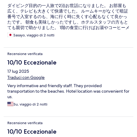
ダイビング目的の一人旅で2泊お世話になりました。 お部屋も
広く、テレビも大きくて快適でした。 ルームキーがなくて暗証
番号で入室するのも、海に行く時に失くす心配もなくて良かっ
たです。 朝食も美味しかったですし、ホテルスタッフの方もと
ても親切で助かりました。 1階の食堂に行けばお湯やコーヒーメ
ーカーもあるのですが、お部屋に湯沸かしポットがあると便利
Sasayo, viaggio di 2 notti
だと思います。 唯一の欠点が、、、シャワーのお湯の出る時間
が制限されていて、深夜はわかるのですが、日中は海水浴やダ
イビングの人もいるので出るようにしておいて欲しいです！(フ
Recensione verificata
ロントの方にゆえばお湯出してもらえるのですが、いちいちゆ
うのが面倒です) その他は良かったのでそれさえ改善されたらま
10/10 Eccezionale
た泊まりたいです。
17 lug 2025
Traduci con Google
Very informative and friendly staff. They provided
transportation to the beaches. Hotel location was convenient for
us.
Su, viaggio di 2 notti
Recensione verificata
10/10 Eccezionale