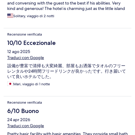
and conversing with the guest to the best if his abilities. Very
kind and generous! The hotel is charming just as the little island
itself.
Solitary, viaggio di 2 notti
Recensione verificata
10/10 Eccezionale
12 ago 2025
Traduci con Google
設備が豊富で清掃も大変綺麗、部屋もお洒落でタオルのフリー
レンタルや24時間フリードリンクが良かったです。行き届いて
いて良いホテルでした。
Mari, viaggio di 1 notte
Recensione verificata
6/10 Buono
24 apr 2026
Traduci con Google
Pretty basic facility with basic amenities. They provide small bath