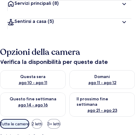
Servizi principali
(8)
Sentirsi a casa
(5)
Opzioni della camera
Verifica la disponibilità per queste date
Verifica la disponibilità per questa sera, ago 10 - ago 11
Verifica la disponibilità per d
Questa sera
Domani
ago 10 - ago 11
ago 11 - ago 12
Verifica la disponibilità per questo fine settimana, ago 14 - ag
Verifica la disponibilità per i
Questo fine settimana
Il prossimo fine
settimana
ago 14 - ago 16
ago 21 - ago 23
Filtri
Tutte le camere
2 letti
3+ letti
disponibili
per