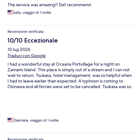
The service was amazing!! Def recommend
sally, viaggio di 1 notte
Recensione verificata
10/10 Eccezionale
10 lug 2026
Traduci con Google
I had a wonderful stay at Oceana Portvillage for a night on
Zamami Island. This place is simply out of a dream and I can not
wait to return. Tsukasa, hotel management, was so helpful when
I had to leave earlier than expected. A typhoon is coming to
Okinawa and all ferries were set to be cancelled. Tsukasa was so
helpful on organizing a way to get home safely. The hotel was
close to Furuzumami Beach which was perfect for a sunrise hike.
The hotel breakfast was so delicious. I can’t wait to return to
Zamami Island and stay at Oceana Portvillage. Thank you
Tsukasa and friendly staff for a great stay.
Gabriela, viaggio di 1 notte
Recensione verificata