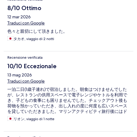
8/10 Ottimo
12 mar 2026
Traduci con Google
色々と親切にして頂きました。
タカオ, viaggio di 2 notti
Recensione verificata
10/10 Eccezionale
13 mag 2026
Traduci con Google
一泊二日(1歳子連れ)で宿泊しました。朝食はつけませんでした
が、レストランの供用スペースで電子レンジやケトルを利用で
き、子どもの食事にも困りませんでした。チェックアウト後も
荷物を預かっていただき、出し入れの度に何度も広いスペース
を貸していただきました。マリンアクティビティ旅行後にはド
ライヤーも準備して下さり、外出の際には懐中電灯も貸して下
リオン, viaggio di 1 notte
さり、丁寧に親切に対応してくださりました。貸し出しタオル
も十分にあり、部屋ではNetflixも使えます。スタッフさんの温
かさに助けられた旅行になりました！