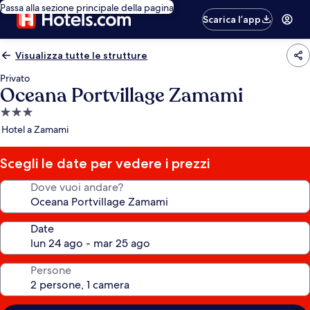
Passa alla sezione principale della pagina
Scarica l’app
Visualizza tutte le strutture
Privato
Oceana Portvillage Zamami
Struttura
a
Hotel a Zamami
3.0
stelle
Scegli le date per vedere i prezzi
Dove vuoi andare?
Date
Persone