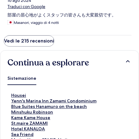
16 ago 2024
Traduci con Google
部屋の居心地がよくスタッフの皆さんも大変親切です。
Masanori, viaggio di 4 notti
Vedi le 215 recensioni
Continua a esplorare
Sistemazione
L
Housei
i
L
Yenn's Marina Inn Zamami Condominium
n
i
L
Blue Suites Hanamuro on the beach
k
n
i
L
Minshuku Robinson
c
k
n
i
L
Kame Kame House
h
c
k
n
i
L
St.maire ZAMAMI
e
h
c
k
n
i
L
Hotel KANALOA
a
e
h
c
k
n
i
L
Sea Friend