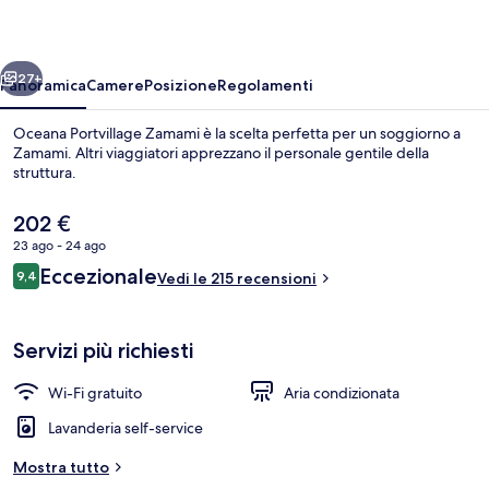
ietro
Avanti
27+
Panoramica
Camere
Posizione
Regolamenti
Oceana Portvillage Zamami è la scelta perfetta per un soggiorno a
Zamami. Altri viaggiatori apprezzano il personale gentile della
struttura.
Il
202 €
prezzo
23 ago - 24 ago
attuale
Recensioni
Eccezionale
9,4
è
Vedi le 215 recensioni
9,4 su 10
202 €
Spiaggia
Servizi più richiesti
Wi-Fi gratuito
Aria condizionata
Lavanderia self-service
Mostra tutto