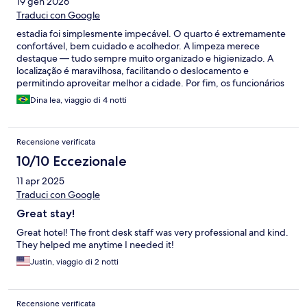
19 gen 2026
Traduci con Google
estadia foi simplesmente impecável. O quarto é extremamente
confortável, bem cuidado e acolhedor. A limpeza merece
destaque — tudo sempre muito organizado e higienizado. A
localização é maravilhosa, facilitando o deslocamento e
permitindo aproveitar melhor a cidade. Por fim, os funcionários
são super atenciosos, educados e sempre dispostos a ajudar, o
Dina lea, viaggio di 4 notti
que fez toda a diferença na experiência. Sem dúvida, um hotel
que supera expectativas.
Recensione verificata
10/10 Eccezionale
11 apr 2025
Traduci con Google
Great stay!
Great hotel! The front desk staff was very professional and kind.
They helped me anytime I needed it!
Justin, viaggio di 2 notti
Recensione verificata