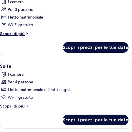
1 camera
le
Per 3 persone
foto
per
1 letto matrimoniale
Suite
Wi-Fi gratuito
Junior
Altri
Scopri di più
dettagli
per
Scopri i prezzi per le tue date
Suite
Junior
Apri
Una camera d'hotel moderna con un amp
4
Suite
tutte
1 camera
le
Per 4 persone
foto
per
1 letto matrimoniale e 2 letti singoli
Suite
Wi-Fi gratuito
Altri
Scopri di più
dettagli
per
Scopri i prezzi per le tue date
Suite