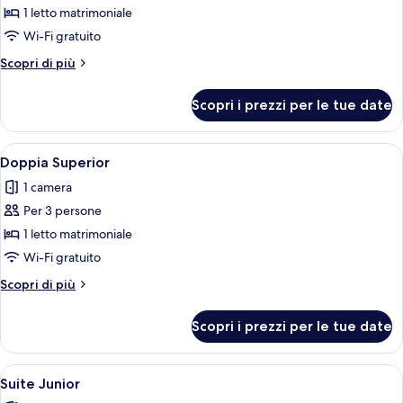
per
1 letto matrimoniale
Doppia
Wi-Fi gratuito
Deluxe
Altri
Scopri di più
dettagli
per
Scopri i prezzi per le tue date
Doppia
Deluxe
Apri
Una camera d'albergo ordinata con un 
20
Doppia Superior
tutte
1 camera
le
Per 3 persone
foto
per
1 letto matrimoniale
Doppia
Wi-Fi gratuito
Superior
Altri
Scopri di più
dettagli
per
Scopri i prezzi per le tue date
Doppia
Superior
Apri
Una camera da letto moderna con un le
21
Suite Junior
tutte