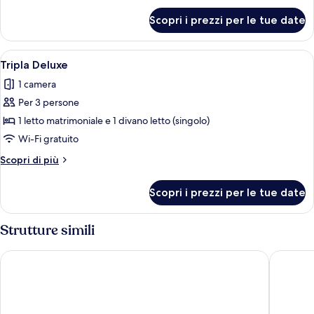
per
Scopri i prezzi per le tue date
Deluxe
with
Balcony
Apri
Una camera da letto con un letto, una 
5
Tripla Deluxe
tutte
1 camera
le
Per 3 persone
foto
per
1 letto matrimoniale e 1 divano letto (singolo)
Tripla
Wi-Fi gratuito
Deluxe
Altri
Scopri di più
dettagli
per
Scopri i prezzi per le tue date
Tripla
Deluxe
Strutture simili
citizenM Rome Isola Tiberina
Argentin