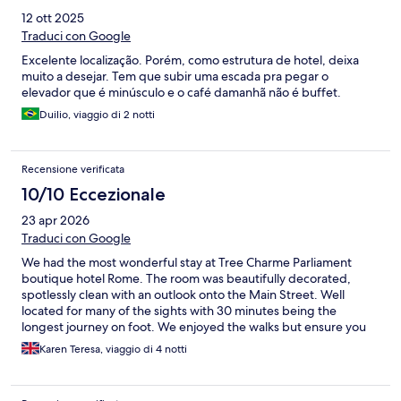
12 ott 2025
Traduci con Google
Excelente localização. Porém, como estrutura de hotel, deixa
muito a desejar. Tem que subir uma escada pra pegar o
elevador que é minúsculo e o café damanhã não é buffet.
Duilio, viaggio di 2 notti
Recensione verificata
10/10 Eccezionale
23 apr 2026
Traduci con Google
We had the most wonderful stay at Tree Charme Parliament
boutique hotel Rome. The room was beautifully decorated,
spotlessly clean with an outlook onto the Main Street. Well
located for many of the sights with 30 minutes being the
longest journey on foot. We enjoyed the walks but ensure you
have comfy shoes. Breakfast choice was good and the food
Karen Teresa, viaggio di 4 notti
presented beautifully..also options for food and drinks later in
the day. The staff, Ann, Melissa and Matteo could not have been
more helpful! As were the rest of the team. Would definitely