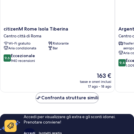
citizenM
Argenti
citizenM Rome Isola Tiberina
Argent
Rome
Residen
Centro città di Roma
Centro c
Isola
Style
Wi-Fi gratuito
Ristorante
Trasfe
Tiberina
Hotel
Aria condizionata
Bar
aeropo
Centro
Centro
Aria c
città
città
9.6
Eccezionale
9,6
9.4
di
di
Ecc
su
940 recensioni
9,4
su
Roma
Roma
1.009
10,
10,
Eccezionale,
Il
163 €
Eccezion
940
prezzo
1.009
tasse e oneri inclusi
recensioni
attuale
17 ago - 18 ago
recensio
è
163 €
Confronta strutture simili
Accedi per visualizzare gli extra e gli sconti idonei.
Prenotare conviene!
Accedi
Iscriviti gratis