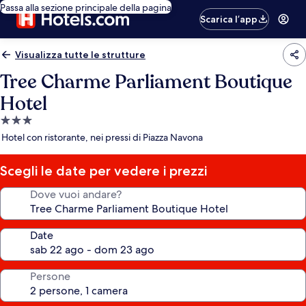
Passa alla sezione principale della pagina
Scarica l’app
Visualizza tutte le strutture
Tree Charme Parliament Boutique
Hotel
Struttura
a
Hotel con ristorante, nei pressi di Piazza Navona
3.0
stelle
Scegli le date per vedere i prezzi
Dove vuoi andare?
Date
Persone