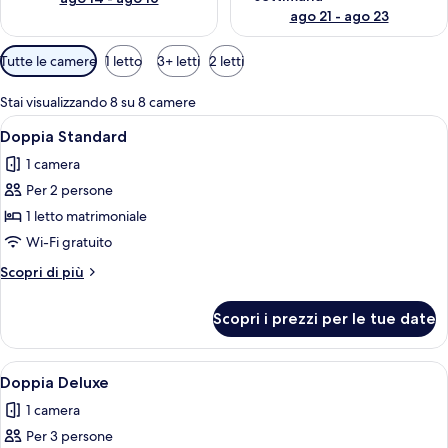
ago 21 - ago 23
Filtri
Tutte le camere
1 letto
3+ letti
2 letti
disponibili
per
Stai visualizzando 8 su 8 camere
le
Apri
Una camera d'albergo con carta da par
6
Doppia Standard
camere
tutte
1 camera
le
Per 2 persone
foto
per
1 letto matrimoniale
Doppia
Wi-Fi gratuito
Standard
Altri
Scopri di più
dettagli
per
Scopri i prezzi per le tue date
Doppia
Standard
Apri
Una camera da letto ordinata con un 
17
Doppia Deluxe
tutte
1 camera
le
Per 3 persone
foto