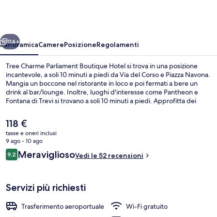
Parliament
Boutique
Hotel
ietro
Avanti
114+
Panoramica
Camere
Posizione
Regolamenti
Tree Charme Parliament Boutique Hotel si trova in una posizione
incantevole, a soli 10 minuti a piedi da Via del Corso e Piazza Navona.
Mangia un boccone nel ristorante in loco e poi fermati a bere un
drink al bar/lounge. Inoltre, luoghi d'interesse come Pantheon e
Fontana di Trevi si trovano a soli 10 minuti a piedi. Approfitta dei
mezzi pubblici nelle vicinanze: Stazione metro di Spagna è a 10 min e
Stazione metro di Barberini a 14 min a piedi.
Il
118 €
prezzo
tasse e oneri inclusi
attuale
9 ago - 10 ago
Ingresso della struttura
è
Recensioni
Meraviglioso
9,2
Vedi le 52 recensioni
118 €
9,2 su 10
Servizi più richiesti
Trasferimento aeroportuale
Wi-Fi gratuito