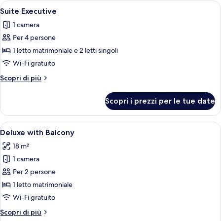
Apri
Una moderna camera d'albergo con diva
9
Suite Executive
tutte
1 camera
le
Per 4 persone
foto
per
1 letto matrimoniale e 2 letti singoli
Suite
Wi-Fi gratuito
Executive
Altri
Scopri di più
dettagli
per
Scopri i prezzi per le tue date
Suite
Executive
Apri
Una camera da letto con un letto, un a
5
Deluxe with Balcony
tutte
18 m²
le
1 camera
foto
per
Per 2 persone
Deluxe
1 letto matrimoniale
with
Wi-Fi gratuito
Balcony
Altri
Scopri di più
dettagli