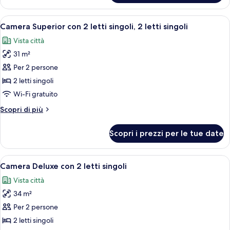
Superior,
1
Apri
Una camera d'albergo con due letti, un
4
letto
Camera Superior con 2 letti singoli, 2 letti singoli
tutte
matrimoniale
Vista città
le
31 m²
foto
per
Per 2 persone
Camera
2 letti singoli
Superior
Wi-Fi gratuito
con
Altri
Scopri di più
2
dettagli
letti
per
Scopri i prezzi per le tue date
Camera
singoli,
Superior
2
con
Apri
Una camera d'albergo con due letti, un
letti
4
2
Camera Deluxe con 2 letti singoli
tutte
singoli
letti
Vista città
singoli,
le
2
34 m²
foto
letti
per
Per 2 persone
singoli
Camera
2 letti singoli