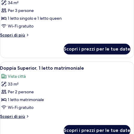
34 m²
foto
per
Per 3 persone
Camera
1 letto singolo e 1 letto queen
familiare
Wi-Fi gratuito
con
Altri
Scopri di più
2
dettagli
letti
per
Scopri i prezzi per le tue date
Camera
singoli
familiare
(Deluxe)
con
Apri
Una camera d'albergo con un letto gran
3
2
Doppia Superior, 1 letto matrimoniale
tutte
letti
Vista città
singoli
le
(Deluxe)
33 m²
foto
per
Per 2 persone
Doppia
1 letto matrimoniale
Superior,
Wi-Fi gratuito
1
Altri
Scopri di più
letto
dettagli
matrimoniale
per
Scopri i prezzi per le tue date
Doppia