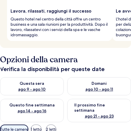
Lavora, rilassati, raggiungi il successo
Le avv
Questo hotel nel centro della città offre un centro
L'hotel d
business e una sala riunioni per la produttività. Dopo il
per deliz
lavoro, rilassatevi con i servizi della spa e le vasche
colazion
idromassaggio.
buongus
Opzioni della camera
Verifica la disponibilità per queste date
Verifica la disponibilità per questa sera, ago 9 - ago 10
Verifica la disponibilità per d
Questa sera
Domani
ago 9 - ago 10
ago 10 - ago 11
Verifica la disponibilità per questo fine settimana, ago 14 - ag
Verifica la disponibilità per i
Questo fine settimana
Il prossimo fine
settimana
ago 14 - ago 16
ago 21 - ago 23
Filtri
Tutte le camere
1 letto
2 letti