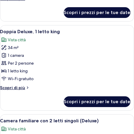
letto
dettagli
matrimoniale
per
Scopri i prezzi per le tue date
Suite
(King)
Junior,
1
Apri
Una camera d'hotel con un letto grande
3
letto
Doppia Deluxe, 1 letto king
tutte
matrimoniale
Vista città
(King)
le
34 m²
foto
per
1 camera
Doppia
Per 2 persone
Deluxe,
1 letto king
1
Wi-Fi gratuito
letto
Altri
Scopri di più
king
dettagli
per
Scopri i prezzi per le tue date
Doppia
Deluxe,
1
Apri
Una camera d'albergo con due letti, un
4
letto
Camera familiare con 2 letti singoli (Deluxe)
tutte
king
Vista città
le