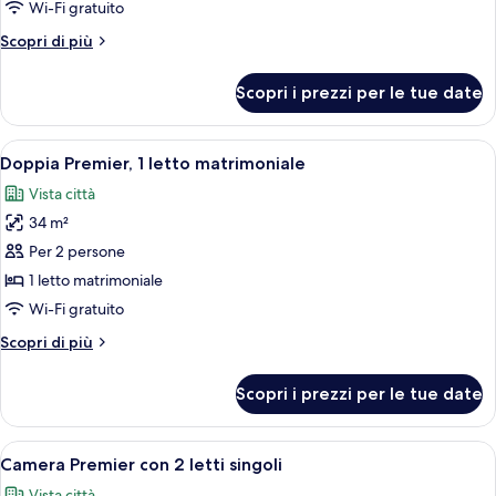
Deluxe
Wi-Fi gratuito
con
Altri
Scopri di più
2
dettagli
letti
per
Scopri i prezzi per le tue date
Camera
singoli
Deluxe
con
Apri
Un letto rifatto con cura, una testier
3
2
Doppia Premier, 1 letto matrimoniale
tutte
letti
Vista città
singoli
le
34 m²
foto
per
Per 2 persone
Doppia
1 letto matrimoniale
Premier,
Wi-Fi gratuito
1
Altri
Scopri di più
letto
dettagli
matrimoniale
per
Scopri i prezzi per le tue date
Doppia
Premier,
1
Apri
Camera d'albergo con due letti, una t
3
letto
Camera Premier con 2 letti singoli
tutte
matrimoniale
Vista città