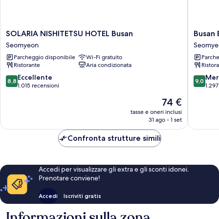
SOLARIA
Busan
SOLARIA NISHITETSU HOTEL Busan
Busan 
NISHITETSU
Busines
Seomyeon
Seomye
HOTEL
Hotel
Parcheggio disponibile
Wi-Fi gratuito
Parche
Busan
Seomye
Ristorante
Aria condizionata
Ristor
Seomyeon
8.8
9.0
Eccellente
Mer
8,8
9,0
su
su
1.015 recensioni
1.297
10,
10,
Il
74 €
Eccellente,
Meravigl
prezzo
1.015
1.297
tasse e oneri inclusi
attuale
31 ago - 1 set
recensioni
recensio
è
74 €
Confronta strutture simili
Accedi per visualizzare gli extra e gli sconti idonei.
Prenotare conviene!
Accedi
Iscriviti gratis
Informazioni sulla zona