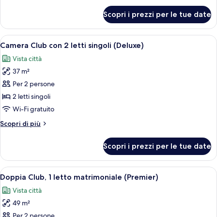
king
per
Scopri i prezzi per le tue date
Doppia
(Deluxe)
Club,
1
Apri
Camera d'albergo con due letti, una scr
3
letto
Camera Club con 2 letti singoli (Deluxe)
tutte
king
Vista città
(Deluxe)
le
37 m²
foto
per
Per 2 persone
Camera
2 letti singoli
Club
Wi-Fi gratuito
con
Altri
Scopri di più
2
dettagli
letti
per
Scopri i prezzi per le tue date
Camera
singoli
Club
(Deluxe)
con
Apri
Camera d'hotel con un letto grande, un 
5
2
Doppia Club, 1 letto matrimoniale (Premier)
tutte
letti
Vista città
singoli
le
(Deluxe)
49 m²
foto
per
Per 2 persone