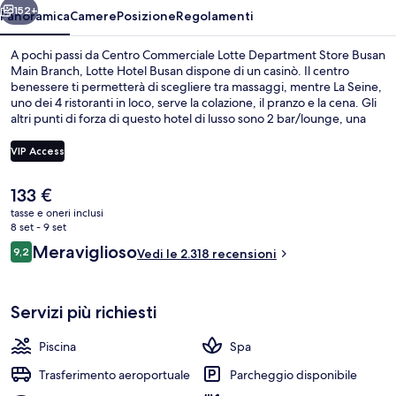
152+
Panoramica
Camere
Posizione
Regolamenti
A pochi passi da Centro Commerciale Lotte Department Store Busan
Main Branch, Lotte Hotel Busan dispone di un casinò. Il centro
benessere ti permetterà di scegliere tra massaggi, mentre La Seine,
uno dei 4 ristoranti in loco, serve la colazione, il pranzo e la cena. Gli
altri punti di forza di questo hotel di lusso sono 2 bar/lounge, una
piscina coperta e una piscina all'aperto. Le recensioni apprezzano la
posizione comoda per i mezzi pubblici: Stazione di Seomyeon si
VIP Access
trova a 2 min e Stazione di Buam a 6 min.
Il
133 €
Piscina coperta, piscina all'aperto, c
prezzo
tasse e oneri inclusi
attuale
8 set - 9 set
è
Recensioni
Meraviglioso
9,2
Vedi le 2.318 recensioni
133 €
9,2 su 10
Servizi più richiesti
Piscina
Spa
Trasferimento aeroportuale
Parcheggio disponibile