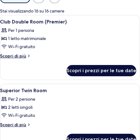
disponibili
per
Stai visualizzando 16 su 16 camere
le
Apri
Camera d'albergo con un letto grande, u
5
Club Double Room (Premier)
camere
tutte
Per 1 persona
le
1 letto matrimoniale
foto
per
Wi-Fi gratuito
Club
Altri
Scopri di più
Double
dettagli
per
Room
Scopri i prezzi per le tue date
Club
(Premier)
Double
Room
Apri
Camera d'albergo con due letti, una sc
4
(Premier)
Superior Twin Room
tutte
Per 2 persone
le
2 letti singoli
foto
per
Wi-Fi gratuito
Superior
Altri
Scopri di più
Twin
dettagli
per
Room
Scopri i prezzi per le tue date