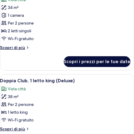
le
34 m²
foto
per
1 camera
Camera
Per 2 persone
Premier
2 letti singoli
con
Wi-Fi gratuito
2
Altri
Scopri di più
letti
dettagli
singoli
per
Scopri i prezzi per le tue date
Camera
Premier
con
Apri
Una camera d'albergo con un letto grand
2
2
Doppia Club, 1 letto king (Deluxe)
tutte
letti
Vista città
singoli
le
38 m²
foto
per
Per 2 persone
Doppia
1 letto king
Club,
Wi-Fi gratuito
1
Altri
Scopri di più
letto
dettagli