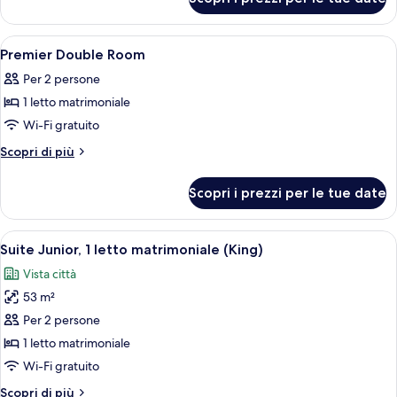
Superior
Twin
Room
Apri
Biancheria da letto di alta qualità, cop
9
Premier Double Room
tutte
Per 2 persone
le
1 letto matrimoniale
foto
per
Wi-Fi gratuito
Premier
Altri
Scopri di più
Double
dettagli
per
Room
Scopri i prezzi per le tue date
Premier
Double
Room
Apri
Una camera d'albergo con un letto gr
4
Suite Junior, 1 letto matrimoniale (King)
tutte
Vista città
le
53 m²
foto
per
Per 2 persone
Suite
1 letto matrimoniale
Junior,
Wi-Fi gratuito
1
Altri
Scopri di più