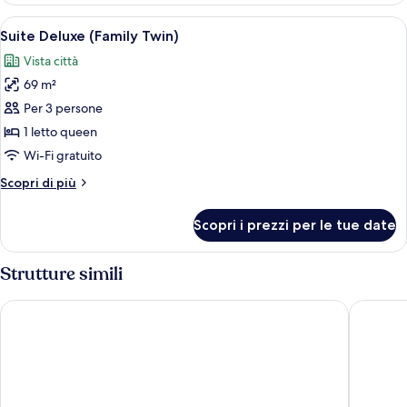
(Family
Apri
Camera d'albergo con due letti, una scri
2
Twin)
Suite Deluxe (Family Twin)
tutte
Vista città
le
69 m²
foto
per
Per 3 persone
Suite
1 letto queen
Deluxe
Wi-Fi gratuito
(Family
Altri
Scopri di più
Twin)
dettagli
per
Scopri i prezzi per le tue date
Suite
Deluxe
(Family
Strutture simili
Twin)
SOLARIA NISHITETSU HOTEL Busan
Busan Bu