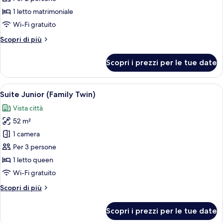
Doppia
1 letto matrimoniale
Club,
Wi-Fi gratuito
1
Altri
Scopri di più
letto
dettagli
matrimoniale
per
Scopri i prezzi per le tue date
Doppia
(Premier)
Club,
1
Apri
Camera d'albergo con due letti, un com
3
letto
Suite Junior (Family Twin)
tutte
matrimoniale
Vista città
(Premier)
le
52 m²
foto
per
1 camera
Suite
Per 3 persone
Junior
1 letto queen
(Family
Wi-Fi gratuito
Twin)
Altri
Scopri di più
dettagli
per
Scopri i prezzi per le tue date
Suite
Junior