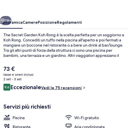
Koh
Rong
ietro
Avanti
78+
Panoramica
Camere
Posizione
Regolamenti
The Secret Garden Koh Rong è la scelta perfetta per un soggiorno a
Koh Rong. Concediti un tuffo nella piscina all'aperto e poi fermati a
mangiare un boccone nel ristorante o a bere un drink al bar/lounge.
Tra gli altri punti di forza della struttura ci sono una piscina per
bambini, una terrazza e un giardino. Altri viaggiatori apprezzano il
personale gentile della struttura.
Il
73 €
prezzo
tasse e oneri inclusi
attuale
2 set - 3 set
Spiaggia privata, sabbia bianca
è
Recensioni
Eccezionale
9,6
Vedi le 75 recensioni
73 €
9,6 su 10
Servizi più richiesti
Piscina
Wi-Fi gratuito
Ristorante
Aria condizionata