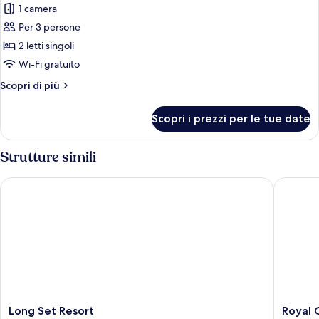
1 camera
le
Per 3 persone
foto
per
2 letti singoli
Twin
Wi-Fi gratuito
Room
Altri
Scopri di più
with
dettagli
Garden
per
Scopri i prezzi per le tue date
Twin
View
Room
with
Strutture simili
Garden
View
Long Set Resort
Royal C 
Long
Royal
Long Set Resort
Royal 