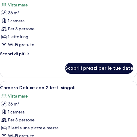
tutte
Vista mare
le
36 m²
foto
per
1 camera
Doppia
Per 3 persone
Deluxe
1 letto king
Wi-Fi gratuito
Altri
Scopri di più
dettagli
per
Scopri i prezzi per le tue date
Doppia
Deluxe
Apri
Una camera d'albergo con due letti, un
11
Camera Deluxe con 2 letti singoli
tutte
Vista mare
le
36 m²
foto
per
1 camera
Camera
Per 3 persone
Deluxe
2 letti a una piazza e mezza
con
Wi-Fi gratuito