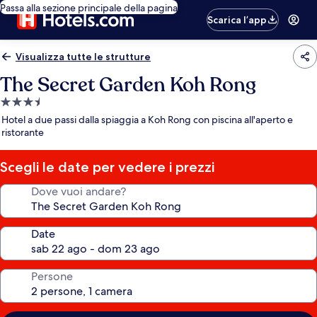
Passa alla sezione principale della pagina
Scarica l’app
Visualizza tutte le strutture
The Secret Garden Koh Rong
Struttura
a
Hotel a due passi dalla spiaggia a Koh Rong con piscina all'aperto e
3.5
ristorante
stelle
Scegli le date per vedere i prezzi
Dove vuoi andare?
Date
Persone