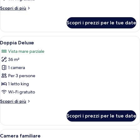
2
Altri
Scopri di più
letti
dettagli
singoli
per
Scopri i prezzi per le tue date
Camera
Deluxe
con
Apri
Un letto rifatto con cura, dotato di u
9
2
Doppia Deluxe
tutte
letti
Vista mare parziale
singoli
le
36 m²
foto
per
1 camera
Doppia
Per 3 persone
Deluxe
1 letto king
Wi-Fi gratuito
Altri
Scopri di più
dettagli
per
Scopri i prezzi per le tue date
Doppia
Deluxe
Apri
Una camera con un letto a castello, un
8
Camera familiare
tutte