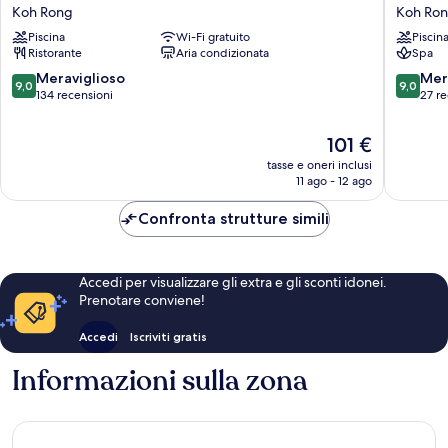
Set
C
Koh Rong
Koh Ro
Resort
Beach
Piscina
Wi-Fi gratuito
Piscin
Koh
Resort
Ristorante
Aria condizionata
Spa
Rong
Koh
Rong
9.0
9.0
Meraviglioso
Mer
9,0
9,0
su
su
134 recensioni
27 re
10,
10,
Meraviglioso,
Meravigl
Il
101 €
134
27
prezzo
tasse e oneri inclusi
recensioni
recensio
attuale
11 ago - 12 ago
è
101 €
Confronta strutture simili
Accedi per visualizzare gli extra e gli sconti idonei.
Prenotare conviene!
Accedi
Iscriviti gratis
Informazioni sulla zona