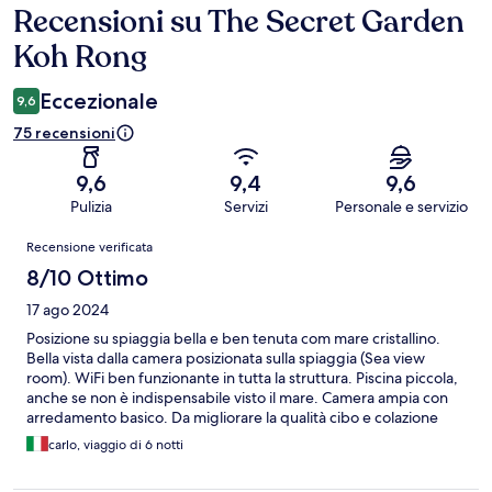
Recensioni su The Secret Garden
Recensioni
Koh Rong
Eccezionale
9,6
75 recensioni
9,6
9,4
9,6
Pulizia
Servizi
Personale e servizio
Recensioni
Recensione verificata
8/10 Ottimo
17 ago 2024
Posizione su spiaggia bella e ben tenuta com mare cristallino.
Bella vista dalla camera posizionata sulla spiaggia (Sea view
room). WiFi ben funzionante in tutta la struttura. Piscina piccola,
anche se non è indispensabile visto il mare. Camera ampia con
arredamento basico. Da migliorare la qualità cibo e colazione
(buffet mediocre e spesso cibo veniva rimpiazzato lentamente e
carlo, viaggio di 6 notti
su richiesta), servizio e staff al ristorante poco curato. Staff
spesso distratto e poco attento alle esigenze del cliente. Prezzo