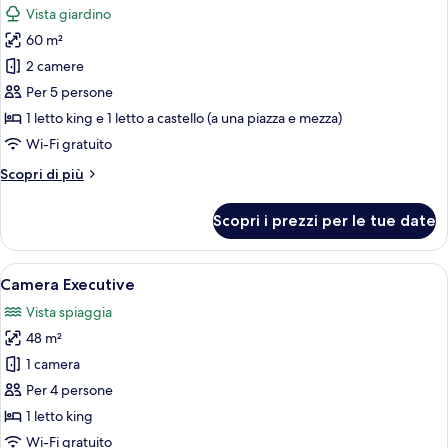
Vista giardino
le
60 m²
foto
per
2 camere
Camera
Per 5 persone
familiare
1 letto king e 1 letto a castello (a una piazza e mezza)
Wi-Fi gratuito
Altri
Scopri di più
dettagli
per
Scopri i prezzi per le tue date
Camera
familiare
Apri
Una camera d'albergo con un letto, un'a
7
Camera Executive
tutte
Vista spiaggia
le
48 m²
foto
per
1 camera
Camera
Per 4 persone
Executive
1 letto king
Wi-Fi gratuito