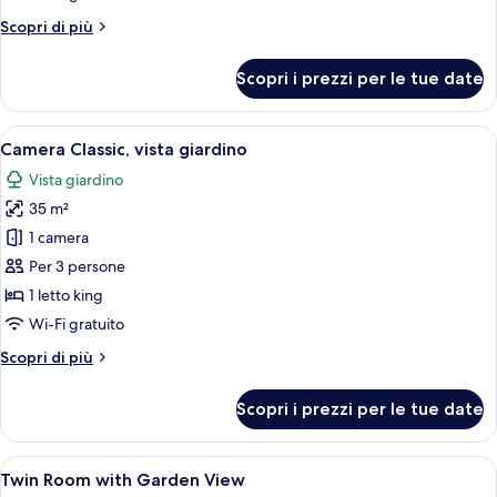
Altri
Scopri di più
dettagli
per
Scopri i prezzi per le tue date
Camera
Executive
Apri
Un letto rifatto con lenzuola bianche
6
Camera Classic, vista giardino
tutte
Vista giardino
le
35 m²
foto
per
1 camera
Camera
Per 3 persone
Classic,
1 letto king
vista
Wi-Fi gratuito
giardino
Altri
Scopri di più
dettagli
per
Scopri i prezzi per le tue date
Camera
Classic,
vista
Apri
Camera d'albergo con due letti, un ta
3
giardino
Twin Room with Garden View
tutte