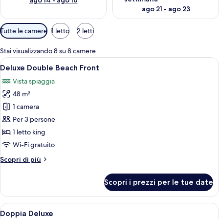
ago 14 - ago 16
ago 21 - ago 23
Filtri
Tutte le camere
1 letto
2 letti
disponibili
per
Stai visualizzando 8 su 8 camere
le
Apri
Una camera d'albergo moderna con un l
11
Deluxe Double Beach Front
camere
tutte
Vista spiaggia
le
48 m²
foto
per
1 camera
Deluxe
Per 3 persone
Double
1 letto king
Beach
Wi-Fi gratuito
Front
Altri
Scopri di più
dettagli
per
Scopri i prezzi per le tue date
Deluxe
Double
Beach
Apri
Un letto rifatto con cura, dotato di u
9
Front
Doppia Deluxe