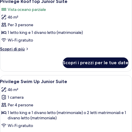
5
Privilege RoofTop Junior Suite
tutte
Vista oceano parziale
le
46 m²
foto
per
Per 3 persone
Privilege
1 letto king e 1 divano letto (matrimoniale)
RoofTop
Wi-Fi gratuito
Junior
Altri
Scopri di più
Suite
dettagli
per
Scopri i prezzi per le tue date
Privilege
RoofTop
Junior
Apri
Camera d'albergo con un letto grande, u
5
Suite
Privilege Swim Up Junior Suite
tutte
46 m²
le
1 camera
foto
per
Per 4 persone
Privilege
1 letto king e 1 divano letto (matrimoniale) o 2 letti matrimoniali e 1
divano letto (matrimoniale)
Swim
Up
Wi-Fi gratuito