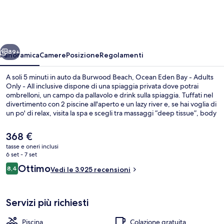
Bay
-
Adults
ietro
Avanti
Only
89+
Panoramica
Camere
Posizione
Regolamenti
-
A soli 5 minuti in auto da Burwood Beach, Ocean Eden Bay - Adults
All
Only - All inclusive dispone di una spiaggia privata dove potrai
ombrelloni, un campo da pallavolo e drink sulla spiaggia. Tuffati nel
inclusive
divertimento con 2 piscine all'aperto e un lazy river e, se hai voglia di
un po' di relax, visita la spa e scegli tra massaggi “deep tissue”, body
wrap e aromaterapia. Bluemoon, uno dei 6 ristoranti in loco, serve la
cena. Gli altri punti di forza di questo resort di lusso sono 2 bar a
Il
368 €
bordo piscina, una discoteca e una palestra aperta giorno e notte.
prezzo
tasse e oneri inclusi
Gli ospiti apprezzano molto il personale gentile e il ristorante.
attuale
6 set - 7 set
2 piscine all'aperto, cabanas (a pagam
è
Recensioni
Ottimo
8,4
Vedi le 3.925 recensioni
368 €
8,4 su 10
Servizi più richiesti
Piscina
Colazione gratuita