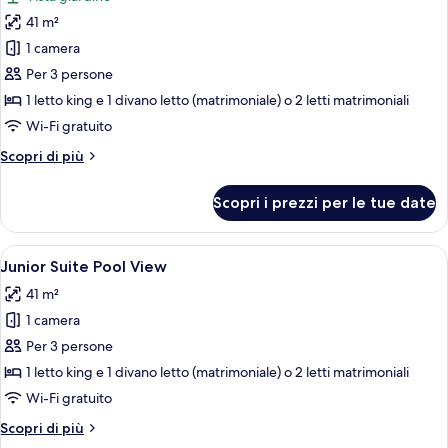
le
41 m²
foto
per
1 camera
Junior
Per 3 persone
Suite
1 letto king e 1 divano letto (matrimoniale) o 2 letti matrimoniali
Garden
Wi-Fi gratuito
View
Altri
Scopri di più
dettagli
per
Scopri i prezzi per le tue date
Junior
Suite
Garden
Apri
Camera d'albergo con un letto grande, u
5
View
Junior Suite Pool View
tutte
41 m²
le
1 camera
foto
per
Per 3 persone
Junior
1 letto king e 1 divano letto (matrimoniale) o 2 letti matrimoniali
Suite
Wi-Fi gratuito
Pool
Altri
Scopri di più
View
dettagli