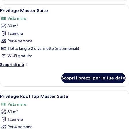
Junior
Apri
Una camera d'albergo moderna con un l
5
Suite
Privilege Master Suite
tutte
Vista mare
le
89 m²
foto
per
1 camera
Privilege
Per 4 persone
Master
1 letto king e 2 divani letto (matrimoniali)
Suite
Wi-Fi gratuito
Altri
Scopri di più
dettagli
per
Scopri i prezzi per le tue date
Privilege
Master
Suite
Apri
Camera d'albergo moderna con un letto 
6
Privilege RoofTop Master Suite
tutte
Vista mare
le
89 m²
foto
per
1 camera
Privilege
Per 4 persone