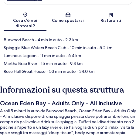
Mappa
Cosa c’è nei
Come spostarsi
Ristoranti
dintorni?
Burwood Beach
- 4 min in auto
- 2.3 km
Spiaggia Blue Waters Beach Club
- 10 min in auto
- 5.2 km
Luminous Lagoon
- 11 min in auto
- 6.4 km
Martha Brae River
- 15 min in auto
- 9.8 km
Rose Hall Great House
- 53 min in auto
- 34.0 km
Informazioni su questa struttura
Ocean Eden Bay - Adults Only - All inclusive
A soli 5 minuti in auto da Burwood Beach, Ocean Eden Bay - Adults Only
- All inclusive dispone di una spiaggia privata dove potrai ombrelloni, un
campo da pallavolo e drink sulla spiaggia. Tuffati nel divertimento con 2
piscine all'aperto e un lazy river e, se hai voglia di un po' di relax, visita la
spa e scegli tra massaggi “deep tissue”, body wrap e aromaterapia.