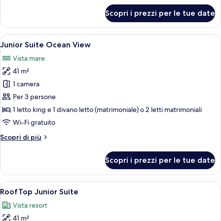
per
Scopri i prezzi per le tue date
Junior
Suite
Pool
Apri
Camera d'albergo con un letto grande, u
6
View
Junior Suite Ocean View
tutte
Vista mare
le
41 m²
foto
per
1 camera
Junior
Per 3 persone
Suite
1 letto king e 1 divano letto (matrimoniale) o 2 letti matrimoniali
Ocean
Wi-Fi gratuito
View
Altri
Scopri di più
dettagli
per
Scopri i prezzi per le tue date
Junior
Suite
Ocean
Apri
Una camera d'albergo moderna con un l
5
View
RoofTop Junior Suite
tutte
Vista resort
le
41 m²
foto