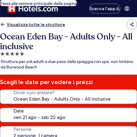
Passa alla sezione principale della pagina
Scarica l’app
Visualizza tutte le strutture
Ocean Eden Bay - Adults Only - All
inclusive
Struttura
a
Struttura per soli adulti a due passi dalla spiaggia con spa, non lontano
5.0
da Burwood Beach
stelle
Scegli le date per vedere i prezzi
Dove vuoi andare?
Date
Persone