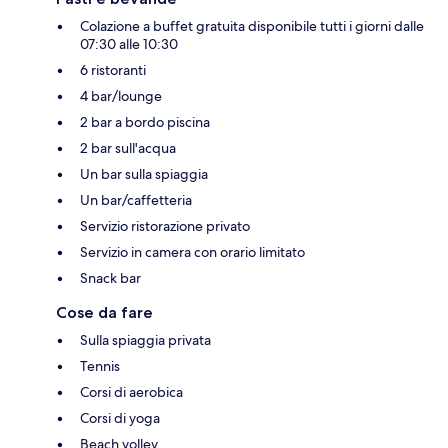
Colazione a buffet gratuita disponibile tutti i giorni dalle
07:30 alle 10:30
6 ristoranti
4 bar/lounge
2 bar a bordo piscina
2 bar sull'acqua
Un bar sulla spiaggia
Un bar/caffetteria
Servizio ristorazione privato
Servizio in camera con orario limitato
Snack bar
Cose da fare
Sulla spiaggia privata
Tennis
Corsi di aerobica
Corsi di yoga
Beach volley