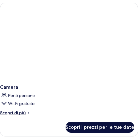
Camera
Per 5 persone
Wi-Fi gratuito
Altri
Scopri di più
dettagli
per
Scopri i prezzi per le tue date
Camera