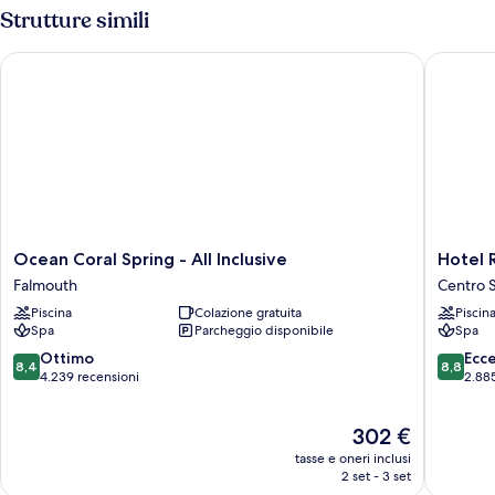
Strutture simili
Ocean Coral Spring - All Inclusive
Hotel Riu
Ocean
Hotel
Ocean Coral Spring - All Inclusive
Hotel R
Coral
Riu
Falmouth
Centro S
Spring
Palace
Piscina
Colazione gratuita
Piscin
-
Aquarel
Spa
Parcheggio disponibile
Spa
All
-
Inclusive
All
8.4
8.8
Ottimo
Ecc
8,4
8,8
Falmouth
Inclusiv
su
su
4.239 recensioni
2.88
Centro
10,
10,
Storico
Ottimo,
Eccellen
Il
302 €
di
4.239
2.885
prezzo
Falmout
recensioni
recensio
tasse e oneri inclusi
attuale
2 set - 3 set
è