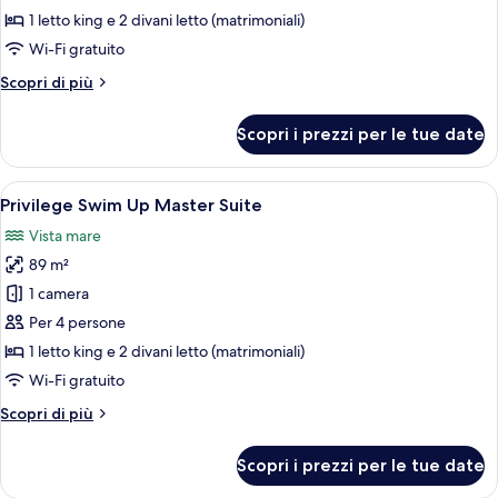
RoofTop
1 letto king e 2 divani letto (matrimoniali)
Master
Wi-Fi gratuito
Suite
Altri
Scopri di più
dettagli
per
Scopri i prezzi per le tue date
Privilege
RoofTop
Master
Apri
Un soggiorno moderno con un divano, p
5
Suite
Privilege Swim Up Master Suite
tutte
Vista mare
le
89 m²
foto
per
1 camera
Privilege
Per 4 persone
Swim
1 letto king e 2 divani letto (matrimoniali)
Up
Wi-Fi gratuito
Master
Altri
Scopri di più
Suite
dettagli
per
Scopri i prezzi per le tue date
Privilege
Swim