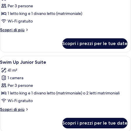
per
Per 3 persone
RoofTop
1 letto king e 1 divano letto (matrimoniale)
Junior
Wi-Fi gratuito
Suite
Altri
Scopri di più
dettagli
per
Scopri i prezzi per le tue date
RoofTop
Junior
Suite
Apri
Camera d'albergo con un letto grande, u
5
Swim Up Junior Suite
tutte
41 m²
le
1 camera
foto
per
Per 3 persone
Swim
1 letto king e 1 divano letto (matrimoniale) o 2 letti matrimoniali
Up
Wi-Fi gratuito
Junior
Altri
Scopri di più
Suite
dettagli
per
Scopri i prezzi per le tue date
Swim
Up