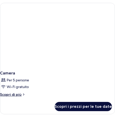
Camera
Per 5 persone
Wi-Fi gratuito
Altri
Scopri di più
dettagli
per
Scopri i prezzi per le tue date
Camera