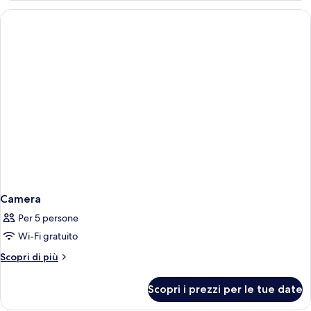
Up
Master
Suite
Camera
Per 5 persone
Wi-Fi gratuito
Altri
Scopri di più
dettagli
per
Scopri i prezzi per le tue date
Camera