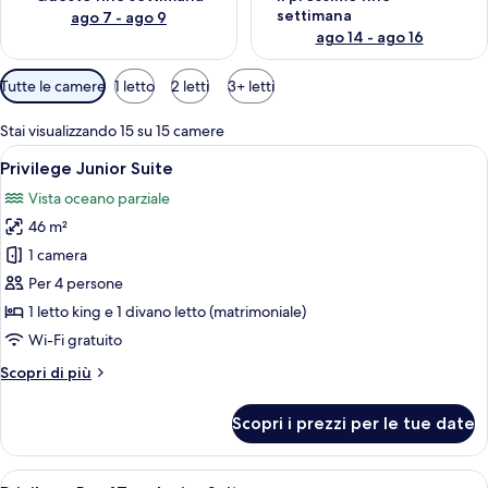
settimana
ago 7 - ago 9
ago 14 - ago 16
Filtri
Tutte le camere
1 letto
2 letti
3+ letti
disponibili
per
Stai visualizzando 15 su 15 camere
le
Apri
Una camera d'albergo moderna con un le
5
Privilege Junior Suite
camere
tutte
Vista oceano parziale
le
46 m²
foto
per
1 camera
Privilege
Per 4 persone
Junior
1 letto king e 1 divano letto (matrimoniale)
Suite
Wi-Fi gratuito
Altri
Scopri di più
dettagli
per
Scopri i prezzi per le tue date
Privilege
Junior
Suite
Apri
Una moderna camera d'albergo con un am