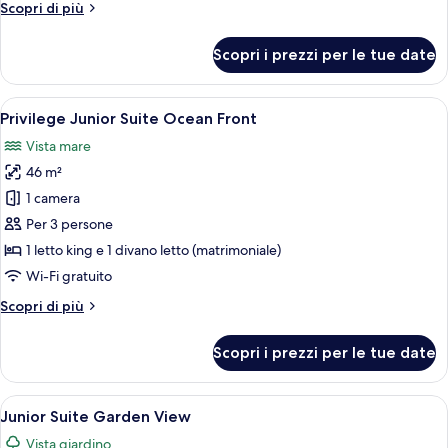
Junior
Altri
Scopri di più
Suite
dettagli
per
Scopri i prezzi per le tue date
Privilege
Swim
Up
Apri
Camera d'albergo moderna con letto, di
3
Junior
Privilege Junior Suite Ocean Front
tutte
Suite
Vista mare
le
46 m²
foto
per
1 camera
Privilege
Per 3 persone
Junior
1 letto king e 1 divano letto (matrimoniale)
Suite
Wi-Fi gratuito
Ocean
Altri
Scopri di più
Front
dettagli
per
Scopri i prezzi per le tue date
Privilege
Junior
Suite
Apri
Una camera d'albergo con un letto grand
5
Ocean
Junior Suite Garden View
tutte
Front
Vista giardino