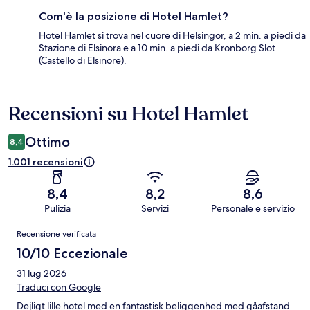
Com'è la posizione di Hotel Hamlet?
Hotel Hamlet si trova nel cuore di Helsingor, a 2 min. a piedi da
Stazione di Elsinora e a 10 min. a piedi da Kronborg Slot
(Castello di Elsinore).
Recensioni su Hotel Hamlet
Recensioni
Ottimo
8,4
1.001 recensioni
8,4
8,2
8,6
Pulizia
Servizi
Personale e servizio
Recensioni
Recensione verificata
10/10 Eccezionale
31 lug 2026
Traduci con Google
Dejligt lille hotel med en fantastisk beliggenhed med gåafstand