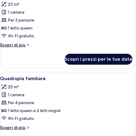
20 m²
le
1 camera
foto
per
Per 3 persone
Suite
1 letto queen
Junior
Wi-Fi gratuito
Altri
Scopri di più
dettagli
per
Scopri i prezzi per le tue date
Suite
Junior
Apri
Una camera da letto con un letto, due
6
Quadrupla familiare
tutte
25 m²
le
1 camera
foto
per
Per 4 persone
Quadrupla
1 letto queen e 2 letti singoli
familiare
Wi-Fi gratuito
Altri
Scopri di più
dettagli