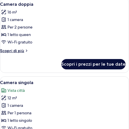
Apri
Un letto matrimoniale con biancheria
5
Camera doppia
camere
tutte
16 m²
le
1 camera
foto
per
Per 2 persone
Camera
1 letto queen
doppia
Wi-Fi gratuito
Altri
Scopri di più
dettagli
per
Scopri i prezzi per le tue date
Camera
doppia
Apri
Una camera da letto con un letto, una 
5
Camera singola
tutte
Vista città
le
12 m²
foto
per
1 camera
Camera
Per 1 persona
singola
1 letto singolo
Wi-Fi gratuito