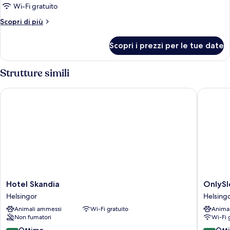
Appartamento
Wi-Fi gratuito
Altri
Scopri di più
dettagli
per
Scopri i prezzi per le tue date
Appartamento
Strutture simili
Hotel Skandia
OnlySle
Hotel
OnlySle
Hotel Skandia
OnlyS
Skandia
Helsing
Helsingor
Helsing
Helsingor
Animali ammessi
Wi-Fi gratuito
Anima
Non fumatori
Wi-Fi 
8.2
8.2
Ottimo
Ott