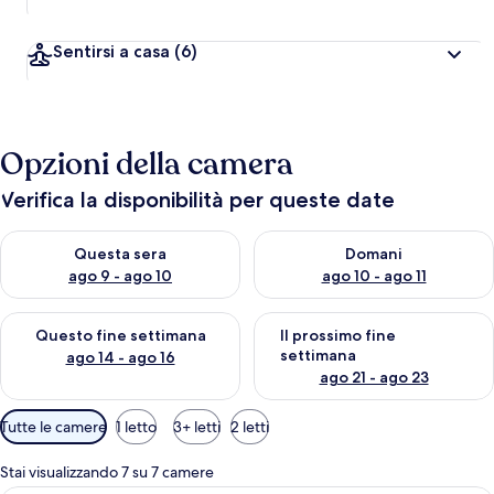
Sentirsi a casa
(6)
Opzioni della camera
Verifica la disponibilità per queste date
Verifica la disponibilità per questa sera, ago 9 - ago 10
Verifica la disponibilità per d
Questa sera
Domani
ago 9 - ago 10
ago 10 - ago 11
Verifica la disponibilità per questo fine settimana, ago 14 - ag
Verifica la disponibilità per i
Questo fine settimana
Il prossimo fine
settimana
ago 14 - ago 16
ago 21 - ago 23
Filtri
Tutte le camere
1 letto
3+ letti
2 letti
disponibili
per
Stai visualizzando 7 su 7 camere
le