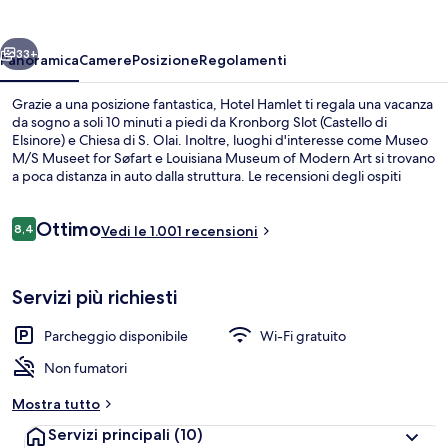
ietro
Avanti
33+
Panoramica
Camere
Posizione
Regolamenti
Grazie a una posizione fantastica, Hotel Hamlet ti regala una vacanza
da sogno a soli 10 minuti a piedi da Kronborg Slot (Castello di
Elsinore) e Chiesa di S. Olai. Inoltre, luoghi d'interesse come Museo
M/S Museet for Søfart e Louisiana Museum of Modern Art si trovano
a poca distanza in auto dalla struttura. Le recensioni degli ospiti
lodano il personale gentile della struttura.
Recensioni
Ottimo
8,4
Vedi le 1.001 recensioni
8,4 su 10
Ingresso interno
Servizi più richiesti
Parcheggio disponibile
Wi-Fi gratuito
Non fumatori
Mostra tutto
Servizi principali
(10)