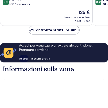
8,2
8,2
su
su
1.007 recensioni
1.015
10,
10,
Il
125 €
Ottimo,
Ottimo,
prezzo
1.007
1.015
tasse e oneri inclusi
attuale
6 set - 7 set
recensioni
recensio
è
125 €
Confronta strutture simili
Accedi per visualizzare gli extra e gli sconti idonei.
Prenotare conviene!
Accedi
Iscriviti gratis
Informazioni sulla zona