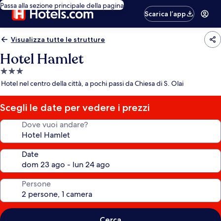
Passa alla sezione principale della pagina
Scarica l’app
Visualizza tutte le strutture
Hotel Hamlet
Struttura
a
Hotel nel centro della città, a pochi passi da Chiesa di S. Olai
3.0
stelle
Scegli le date per vedere i prezzi
Dove vuoi andare?
Date
Persone
Cerca