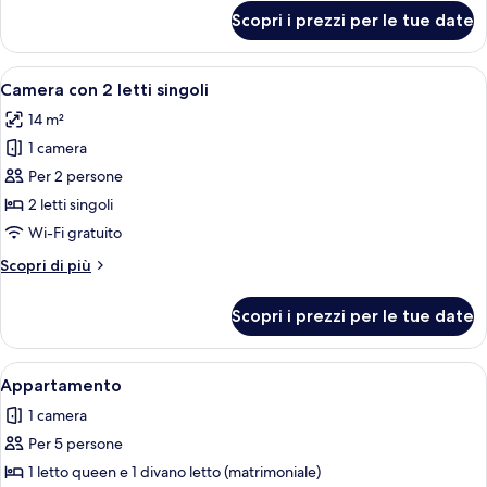
per
Scopri i prezzi per le tue date
Quadrupla
familiare
Apri
Camera d'albergo con due letti singol
5
Camera con 2 letti singoli
tutte
14 m²
le
1 camera
foto
per
Per 2 persone
Camera
2 letti singoli
con
Wi-Fi gratuito
2
Altri
Scopri di più
letti
dettagli
singoli
per
Scopri i prezzi per le tue date
Camera
con
2
Apri
Zona pranzo con tavolo rotondo, due s
1
letti
Appartamento
tutte
singoli
1 camera
le
Per 5 persone
foto
per
1 letto queen e 1 divano letto (matrimoniale)