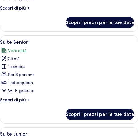
Altri
Scopri di più
dettagli
per
Scopri i prezzi per le tue date
Camera
singola
Apri
Una camera da letto con un letto, un
6
Suite Senior
tutte
Vista città
le
25 m²
foto
per
1 camera
Suite
Per 3 persone
Senior
1 letto queen
Wi-Fi gratuito
Altri
Scopri di più
dettagli
per
Scopri i prezzi per le tue date
Suite
Senior
Apri
Un letto rifatto con lenzuola bianche 
4
Suite Junior
tutte