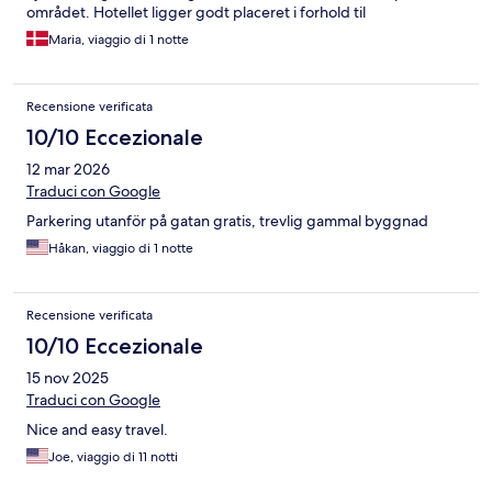
området. Hotellet ligger godt placeret i forhold til
seværdigheder osv. parkering ved hotellet var ik nem men vi
Maria, viaggio di 1 notte
endte med at holde i Bycentrets p hus hvor der er 24 timers
parkering - ca 10 min gang til hotellet.
Recensione verificata
10/10 Eccezionale
12 mar 2026
Traduci con Google
Parkering utanför på gatan gratis, trevlig gammal byggnad
Håkan, viaggio di 1 notte
Recensione verificata
10/10 Eccezionale
15 nov 2025
Traduci con Google
Nice and easy travel.
Joe, viaggio di 11 notti