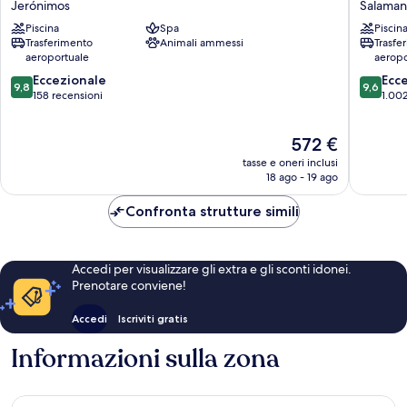
Jerónimos
Salaman
Ritz,
&
Piscina
Spa
Piscin
Madrid
Spa
Trasferimento
Animali ammessi
Trasfe
Jerónimos
Madrid
aeroportuale
aeropo
Salaman
9.8
9.6
Eccezionale
-
Ecc
9,8
9,6
su
su
158 recensioni
Serrano
1.002
10,
10,
Eccezionale,
Eccezion
Il
572 €
158
1.002
prezzo
recensioni
recensio
tasse e oneri inclusi
attuale
18 ago - 19 ago
è
572 €
Confronta strutture simili
Accedi per visualizzare gli extra e gli sconti idonei.
Prenotare conviene!
Accedi
Iscriviti gratis
Informazioni sulla zona