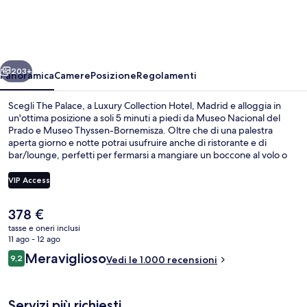
a
Luxury
Collection
ietro
Avanti
Hotel,
203+
Panoramica
Camere
Posizione
Regolamenti
Madrid
Scegli The Palace, a Luxury Collection Hotel, Madrid e alloggia in
un'ottima posizione a soli 5 minuti a piedi da Museo Nacional del
Prado e Museo Thyssen-Bornemisza. Oltre che di una palestra
aperta giorno e notte potrai usufruire anche di ristorante e di
bar/lounge, perfetti per fermarsi a mangiare un boccone al volo o
bere un drink. Altri punti di forza di questo hotel di lusso includono
una terrazza e un giardino. Le recensioni degli ospiti lodano il
VIP Access
personale gentile della struttura. Approfitta dei mezzi pubblici nelle
vicinanze: Stazione metro di Antón Martin è a 7 min e Stazione metro
Il
378 €
di Banco de España a 7 min a piedi.
Bar (in loco)
prezzo
tasse e oneri inclusi
attuale
11 ago - 12 ago
è
Recensioni
Meraviglioso
9,2
Vedi le 1.000 recensioni
378 €
9,2 su 10
Servizi più richiesti