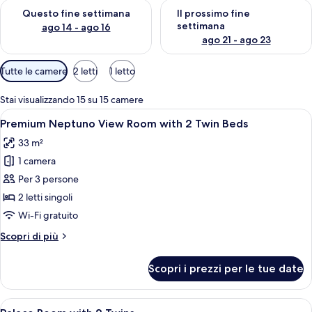
Verifica la disponibilità per questo fine settimana, ago 14 - ag
Verifica la disponibilità per i
Questo fine settimana
Il prossimo fine
settimana
ago 14 - ago 16
ago 21 - ago 23
Filtri
Tutte le camere
2 letti
1 letto
disponibili
per
Stai visualizzando 15 su 15 camere
le
Apri
Una camera d'albergo con due letti, un
5
Premium Neptuno View Room with 2 Twin Beds
camere
tutte
33 m²
le
1 camera
foto
per
Per 3 persone
Premium
2 letti singoli
Neptuno
Wi-Fi gratuito
View
Altri
Scopri di più
Room
dettagli
with
per
Scopri i prezzi per le tue date
Premium
2
Neptuno
Twin
View
Apri
Camera d'albergo con due letti, un div
Beds
11
Room