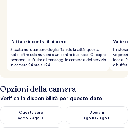
L'affare incontra il piacere
Varie o
Situato nel quartiere degli affari della città, questo
Il ristor
hotel offre sale riunioni e un centro business. Gli ospiti
vegetari
possono usufruire di massaggi in camera e del servizio
locale. 
in camera 24 ore su 24.
a buffet
Opzioni della camera
Verifica la disponibilità per queste date
Verifica la disponibilità per questa sera, ago 9 - ago 10
Verifica la disponibilità per d
Questa sera
Domani
ago 9 - ago 10
ago 10 - ago 11