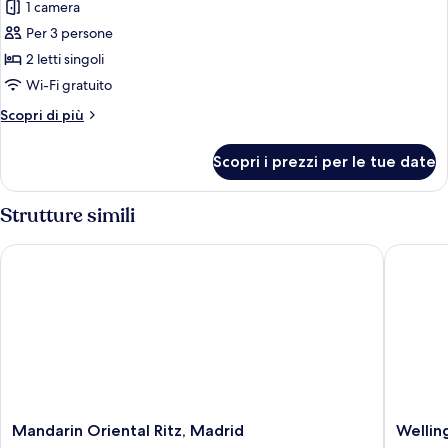
1
1 camera
foto
King
per
Per 3 persone
Bed
Premium
2 letti singoli
Room
Wi-Fi gratuito
with
Altri
Scopri di più
2
dettagli
Twin
per
Scopri i prezzi per le tue date
Premium
Beds,
Room
Street
with
Strutture simili
View
2
Twin
Mandarin Oriental Ritz, Madrid
Wellingt
Beds,
Street
View
Mandarin
Welling
Mandarin Oriental Ritz, Madrid
Wellin
Oriental
Hotel