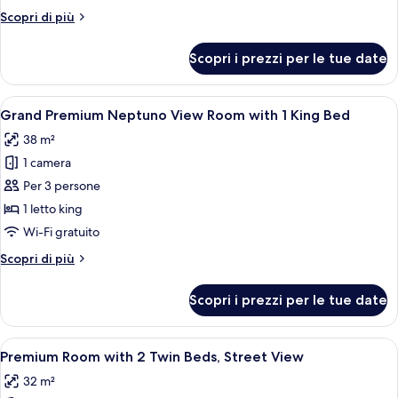
Altri
Scopri di più
dettagli
per
Scopri i prezzi per le tue date
Neptuno
Suite
Apri
Una stanza con camino, un divano blu, 
5
Grand Premium Neptuno View Room with 1 King Bed
tutte
38 m²
le
1 camera
foto
per
Per 3 persone
Grand
1 letto king
Premium
Wi-Fi gratuito
Neptuno
Altri
Scopri di più
View
dettagli
Room
per
Scopri i prezzi per le tue date
Grand
with
Premium
1
Neptuno
Apri
Una camera d'albergo con due letti, un
King
12
View
Premium Room with 2 Twin Beds, Street View
tutte
Bed
Room
32 m²
with
le