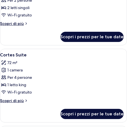
per
Per 2 persone
Deluxe
2 letti singoli
Room
Wi-Fi gratuito
with
Altri
Scopri di più
2
dettagli
Twin
per
Scopri i prezzi per le tue date
Deluxe
Beds
Room
with
Apri
Un'area pranzo con un tavolo rotondo
7
2
Cortes Suite
tutte
Twin
72 m²
Beds
le
1 camera
foto
per
Per 4 persone
Cortes
1 letto king
Suite
Wi-Fi gratuito
Altri
Scopri di più
dettagli
per
Scopri i prezzi per le tue date
Cortes
Suite