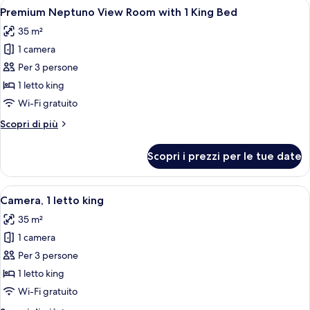
Apri
Una camera da letto con un letto gran
5
Premium Neptuno View Room with 1 King Bed
tutte
35 m²
le
1 camera
foto
per
Per 3 persone
Premium
1 letto king
Neptuno
Wi-Fi gratuito
View
Altri
Scopri di più
Room
dettagli
with
per
Scopri i prezzi per le tue date
Premium
1
Neptuno
King
View
Apri
Una stanza con camino, un divano blu, 
Bed
8
Room
Camera, 1 letto king
tutte
with
35 m²
1
le
King
1 camera
foto
Bed
per
Per 3 persone
Camera,
1 letto king
1
Wi-Fi gratuito
letto