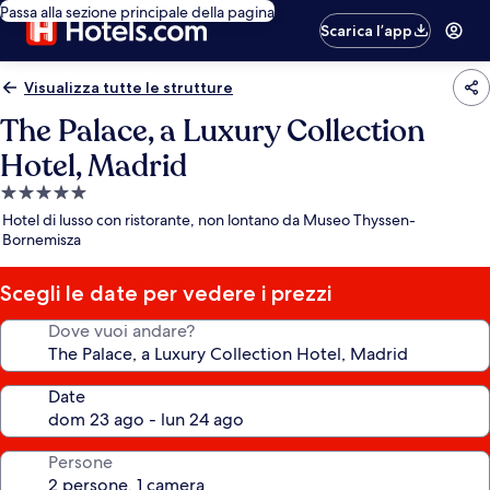
Passa alla sezione principale della pagina
Scarica l’app
Visualizza tutte le strutture
The Palace, a Luxury Collection
Hotel, Madrid
Struttura
a
Hotel di lusso con ristorante, non lontano da Museo Thyssen-
5.0
Bornemisza
stelle
Scegli le date per vedere i prezzi
Dove vuoi andare?
Date
Persone