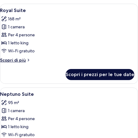
Apri
Un soggiorno ampio con un grande div
9
Royal Suite
tutte
168 m²
le
1 camera
foto
per
Per 4 persone
Royal
1 letto king
Suite
Wi-Fi gratuito
Altri
Scopri di più
dettagli
per
Scopri i prezzi per le tue date
Royal
Suite
Apri
Una camera da letto con un letto, un c
17
Neptuno Suite
tutte
95 m²
le
1 camera
foto
per
Per 4 persone
Neptuno
1 letto king
Suite
Wi-Fi gratuito