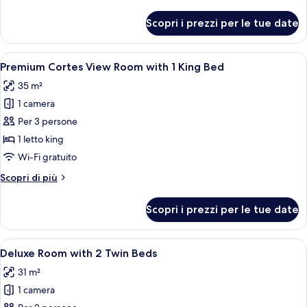
dettagli
King
per
Scopri i prezzi per le tue date
Deluxe
Bed
Room
with
Apri
Una camera d'albergo con un letto gra
5
1
Premium Cortes View Room with 1 King Bed
tutte
King
35 m²
Bed
le
1 camera
foto
per
Per 3 persone
Premium
1 letto king
Cortes
Wi-Fi gratuito
View
Altri
Scopri di più
Room
dettagli
with
per
Scopri i prezzi per le tue date
Premium
1
Cortes
King
View
Apri
Una camera d'albergo con due letti, un
Bed
5
Room
Deluxe Room with 2 Twin Beds
tutte
with
31 m²
1
le
King
1 camera
foto
Bed