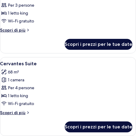
per
Per 3 persone
Premium
1 letto king
Room
Wi-Fi gratuito
with
Altri
Scopri di più
1
dettagli
King
per
Scopri i prezzi per le tue date
Premium
Bed,
Room
Street
with
Apri
Un soggiorno luminoso con zona pranz
View
9
1
Cervantes Suite
tutte
King
68 m²
Bed,
le
Street
1 camera
foto
View
per
Per 4 persone
Cervantes
1 letto king
Suite
Wi-Fi gratuito
Altri
Scopri di più
dettagli
per
Scopri i prezzi per le tue date
Cervantes
Suite