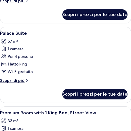
Altri
Scopri di più
king
dettagli
per
Scopri i prezzi per le tue date
Camera,
1
letto
Apri
Una camera da letto con un letto, un c
15
king
Palace Suite
tutte
57 m²
le
1 camera
foto
per
Per 4 persone
Palace
1 letto king
Suite
Wi-Fi gratuito
Altri
Scopri di più
dettagli
per
Scopri i prezzi per le tue date
Palace
Suite
Apri
Una camera da letto con un letto gran
12
Premium Room with 1 King Bed, Street View
tutte
33 m²
le
1 camera
foto