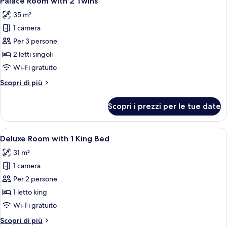
Palace Room with 2 Twins
tutte
with
35 m²
2
le
Twin
1 camera
foto
Beds
per
Per 3 persone
Palace
2 letti singoli
Room
Wi-Fi gratuito
with
Altri
Scopri di più
2
dettagli
Twins
per
Scopri i prezzi per le tue date
Palace
Room
with
Apri
Un soggiorno con un divano blu, un ta
5
2
Deluxe Room with 1 King Bed
tutte
Twins
31 m²
le
1 camera
foto
per
Per 2 persone
Deluxe
1 letto king
Room
Wi-Fi gratuito
with
Altri
Scopri di più
1