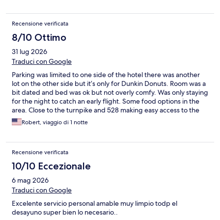
Recensione verificata
8/10 Ottimo
31 lug 2026
Traduci con Google
Parking was limited to one side of the hotel there was another
lot on the other side but it’s only for Dunkin Donuts. Room was a
bit dated and bed was ok but not overly comfy. Was only staying
for the night to catch an early flight. Some food options in the
area. Close to the turnpike and 528 making easy access to the
airport. Couple minutes from Universal and about 20 via i4 or
Robert, viaggio di 1 notte
the 417 to Disney
Recensione verificata
10/10 Eccezionale
6 mag 2026
Traduci con Google
Excelente servicio personal amable muy limpio todp el
desayuno super bien lo necesario..