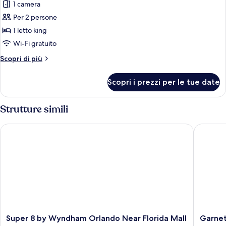
1 camera
divano
le
letto
Per 2 persone
foto
per
1 letto king
Singola
Wi-Fi gratuito
Standard,
Altri
Scopri di più
accessibile
dettagli
ai
per
Scopri i prezzi per le tue date
Singola
disabili
Standard,
accessibile
Strutture simili
ai
disabili
Super 8 by Wyndham Orlando Near Florida Mall
Garnet I
Super
Garnet
Super 8 by Wyndham Orlando Near Florida Mall
Garnet
8
Inn