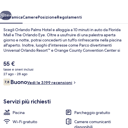
ietro
Avanti
34+
Panoramica
Camere
Posizione
Regolamenti
Scegli Orlando Palms Hotel e alloggia a 10 minuti in auto da Florida
Mall e The Orlando Eye. Oltre a usufruire di una palestra aperta
giorno e notte, potrai concederti un tuffo rinfrescante nella piscina
all'aperto. Inoltre, luoghi d'interesse come Parco divertimenti
Universal Orlando Resort™ e Orange County Convention Center si
trovano a poca distanza in auto dalla struttura. Gli ospiti apprezzano
molto il personale gentile e la posizione invidiabile.
Il
55 €
prezzo
tasse e oneri inclusi
attuale
27 ago - 28 ago
Hall
è
Recensioni
Buono
7,8
Vedi le 3.199 recensioni
55 €
7,8 su 10
Servizi più richiesti
Piscina
Parcheggio gratuito
Wi-Fi gratuito
Camere comunicanti
disponibili