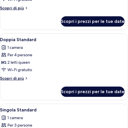
Standard,
Altri
Scopri di più
accessibile
dettagli
ai
per
Scopri i prezzi per le tue date
Doppia
disabili
Standard,
accessibile
Apri
Camera d'albergo con due letti, un com
9
ai
Doppia Standard
tutte
disabili
1 camera
le
Per 4 persone
foto
per
2 letti queen
Doppia
Wi-Fi gratuito
Standard
Altri
Scopri di più
dettagli
per
Scopri i prezzi per le tue date
Doppia
Standard
Apri
Una camera d'albergo con un letto, una
10
Singola Standard
tutte
1 camera
le
Per 3 persone
foto