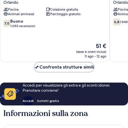
Orlando
Orlando
by
&
Piscina
Colazione gratuita
Piscin
Wyndham
Suites,
Animali ammessi
Parcheggio gratuito
Anima
Orlando
Orlando
Near
Orlando
7.0
6.8
Buono
6,8
1.949
7,0
Florida
su
su
1.693 recensioni
Mall
10,
10,
Orlando
Buono,
1.949
1.693
recensio
Il
51 €
recensioni
prezzo
tasse e oneri inclusi
attuale
11 ago - 12 ago
è
51 €
Confronta strutture simili
Accedi per visualizzare gli extra e gli sconti idonei.
Prenotare conviene!
Accedi
Iscriviti gratis
Informazioni sulla zona