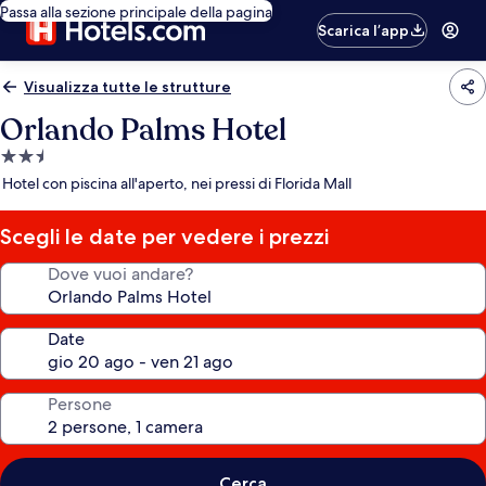
Passa alla sezione principale della pagina
Scarica l’app
Visualizza tutte le strutture
Orlando Palms Hotel
Struttura
a
Hotel con piscina all'aperto, nei pressi di Florida Mall
2.5
stelle
Scegli le date per vedere i prezzi
Dove vuoi andare?
Date
Persone
Cerca