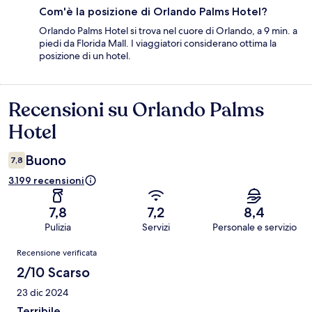
Com'è la posizione di Orlando Palms Hotel?
Orlando Palms Hotel si trova nel cuore di Orlando, a 9 min. a
piedi da Florida Mall. I viaggiatori considerano ottima la
posizione di un hotel.
Recensioni su Orlando Palms
Recensioni
Hotel
Buono
7,8
3.199 recensioni
7,8
7,2
8,4
Pulizia
Servizi
Personale e servizio
Recensioni
Recensione verificata
2/10 Scarso
23 dic 2024
Terribile