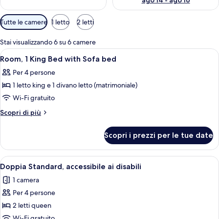
ago 14 - ago 16
Filtri
Tutte le camere
1 letto
2 letti
disponibili
per
Stai visualizzando 6 su 6 camere
le
Apri
Una camera d'albergo con un letto gra
7
Room, 1 King Bed with Sofa bed
camere
tutte
Per 4 persone
le
1 letto king e 1 divano letto (matrimoniale)
foto
per
Wi-Fi gratuito
Room,
Altri
Scopri di più
1
dettagli
per
King
Scopri i prezzi per le tue date
Room,
Bed
1
with
King
Apri
Camera d'albergo con due letti, un com
9
Sofa
Bed
Doppia Standard, accessibile ai disabili
tutte
with
bed
1 camera
Sofa
le
bed
Per 4 persone
foto
per
2 letti queen
Doppia
Wi-Fi gratuito