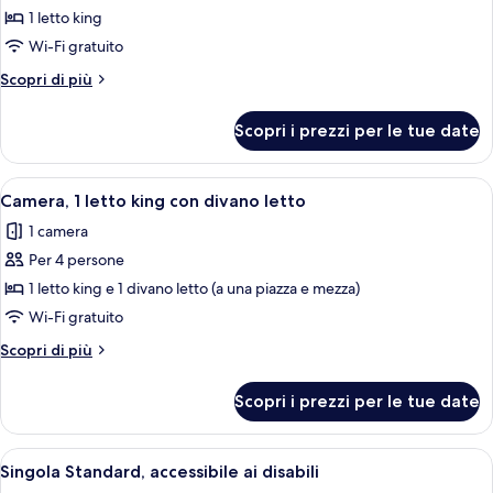
per
1 letto king
Singola
Wi-Fi gratuito
Standard
Altri
Scopri di più
dettagli
per
Scopri i prezzi per le tue date
Singola
Standard
Apri
Una camera d'albergo con un letto, u
9
Camera, 1 letto king con divano letto
tutte
1 camera
le
Per 4 persone
foto
per
1 letto king e 1 divano letto (a una piazza e mezza)
Camera,
Wi-Fi gratuito
1
Altri
Scopri di più
letto
dettagli
king
per
Scopri i prezzi per le tue date
Camera,
con
1
divano
letto
Apri
Una camera d'albergo con un letto gra
letto
9
king
Singola Standard, accessibile ai disabili
tutte
con