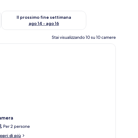
ne settimana, ago 7 - ago 9
Verifica la disponibilità per il prossimo fine settimana, ago 14 
Il prossimo fine settimana
ago 14 - ago 16
Stai visualizzando 10 su 10 camere
a lampada e un quadro appeso al muro.
amera
Per 2 persone
tri
opri di più