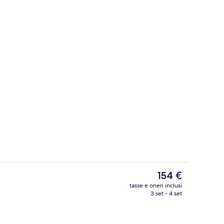
ioni
Bar (in loco)
Il
154 €
prezzo
tasse e oneri inclusi
attuale
3 set - 4 set
tive | Biancheria da letto ipoallergenica, una cassaforte in camera
Sauna
è
154 €