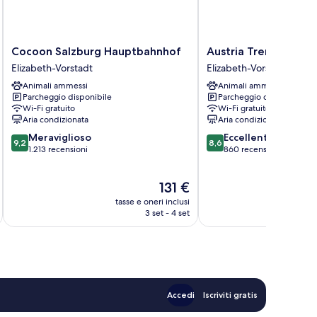
Cocoon
Austria
Cocoon Salzburg Hauptbahnhof
Austria Trend Europa
Salzburg
Trend
Elizabeth-Vorstadt
Elizabeth-Vorstadt
Hauptbahnhof
Europa
Animali ammessi
Animali ammessi
Elizabeth-
Salzburg
Parcheggio disponibile
Parcheggio disponibile
Vorstadt
Elizabeth-
Wi-Fi gratuito
Wi-Fi gratuito
Vorstadt
Aria condizionata
Aria condizionata
9.2
8.6
Meraviglioso
Eccellente
9,2
8,6
su
su
1.213 recensioni
860 recensioni
10,
10,
Meraviglioso,
Eccellente,
Il
131 €
1.213
860
prezzo
recensioni
recensioni
tasse e oneri inclusi
t
attuale
3 set - 4 set
è
131 €
Accedi
Iscriviti gratis