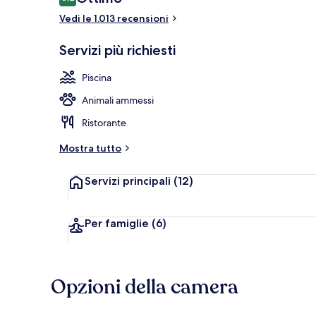
8,2 su 10
Vedi le 1.013 recensioni
Lounge exec
Servizi più richiesti
Piscina
Animali ammessi
Ristorante
Mostra tutto
Servizi principali
(12)
Per famiglie
(6)
Opzioni della camera