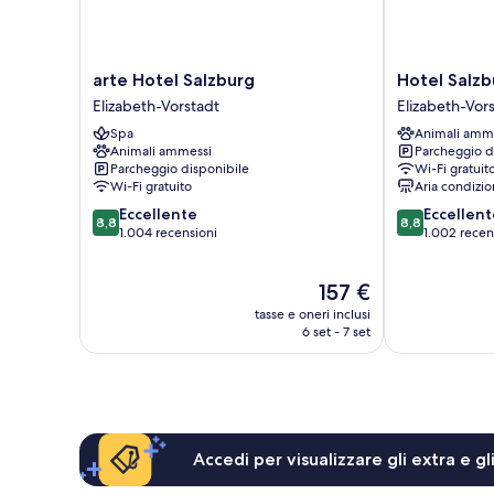
arte
Hotel
arte Hotel Salzburg
Hotel Salz
Hotel
Salzburg-
Elizabeth-Vorstadt
Elizabeth-Vor
Salzburg
Hauptbahnho
Spa
Animali amm
Elizabeth-
Elizabeth-
Animali ammessi
Parcheggio d
Vorstadt
Vorstadt
Parcheggio disponibile
Wi-Fi gratuit
Wi-Fi gratuito
Aria condizio
8.8
8.8
Eccellente
Eccellent
8,8
8,8
su
su
1.004 recensioni
1.002 recen
10,
10,
Eccellente,
Eccellente,
Il
157 €
1.004
1.002
prezzo
recensioni
recensioni
tasse e oneri inclusi
attuale
6 set - 7 set
è
157 €
Accedi per visualizzare gli extra e g