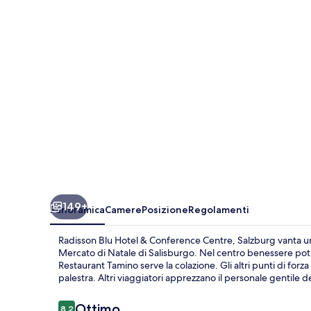
&
Conference
Centre,
Salzburg
149+
Panoramica
Camere
Posizione
Regolamenti
Radisson Blu Hotel & Conference Centre, Salzburg vanta un
Mercato di Natale di Salisburgo. Nel centro benessere potra
Restaurant Tamino serve la colazione. Gli altri punti di for
palestra. Altri viaggiatori apprezzano il personale gentile de
Recensioni
Ottimo
8,2