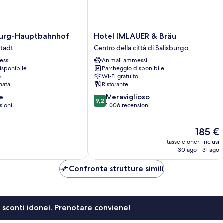
Hotel
burg-Hauptbahnhof
Hotel IMLAUER & Bräu
IMLAUER
stadt
Centro della città di Salisburgo
f
&
essi
Animali ammessi
Bräu
isponibile
Parcheggio disponibile
Centro
o
Wi-Fi gratuito
della
nata
Ristorante
città
9.2
e
Meraviglioso
di
9,2
su
sioni
1.006 recensioni
Salisburgo
10,
Meraviglioso,
Il
185 €
1.006
prezzo
recensioni
tasse e oneri inclusi
attuale
30 ago - 31 ago
è
185 €
Confronta strutture simili
li sconti idonei. Prenotare conviene!