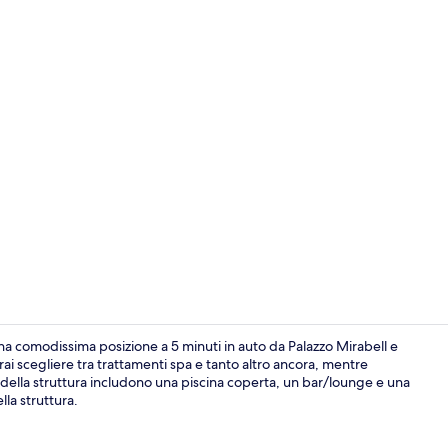
Sala per riun
a comodissima posizione a 5 minuti in auto da Palazzo Mirabell e
i scegliere tra trattamenti spa e tanto altro ancora, mentre
za della struttura includono una piscina coperta, un bar/lounge e una
Camera Execu
lla struttura.