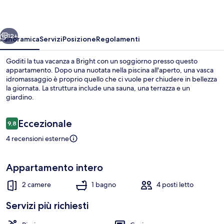
ietro
Avanti
12+
Panoramica
Servizi
Posizione
Regolamenti
Goditi la tua vacanza a Bright con un soggiorno presso questo
appartamento. Dopo una nuotata nella piscina all'aperto, una vasca
idromassaggio è proprio quello che ci vuole per chiudere in bellezza
la giornata. La struttura include una sauna, una terrazza e un
giardino.
Recensioni
Eccezionale
9,8
9,8 su 10
4 recensioni esterne
Piscina all'aperto
Appartamento intero
2 camere
1 bagno
4 posti letto
Servizi più richiesti