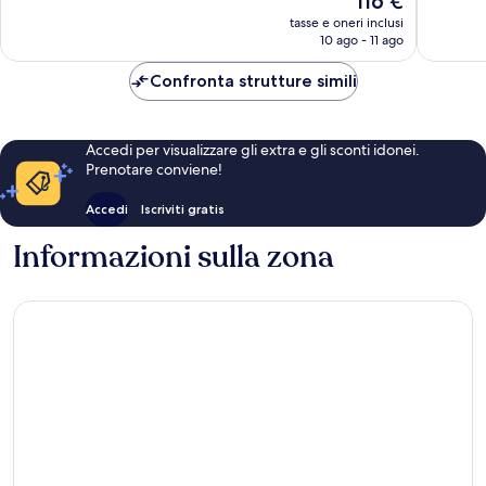
116 €
Meraviglioso,
Meravigl
prezzo
272
102
tasse e oneri inclusi
attuale
10 ago - 11 ago
recensioni
recensio
è
116 €
Confronta strutture simili
Accedi per visualizzare gli extra e gli sconti idonei.
Prenotare conviene!
Accedi
Iscriviti gratis
Informazioni sulla zona