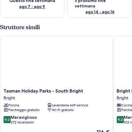
Questo fine settimana
Il prossimo fine
settimana
ago 7 - ago 9
ago 14 - ago 16
Strutture simili
Tasman Holiday Parks - South Bright
Bright R
Tasman
Bright
Tasman Holiday Parks - South Bright
Bright
Holiday
Riversid
Bright
Bright
Parks
Holiday
Piscina
Lavanderia self-service
Cucin
-
Park
Parcheggio gratuito
Wi-Fi gratuito
Parche
South
Bright
Bright
9.2
9.2
Meraviglioso
Mer
9,2
9,2
Bright
su
su
272 recensioni
102 r
10,
10,
Il