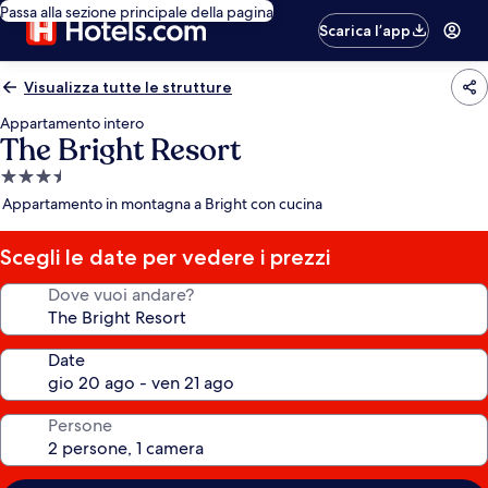
Passa alla sezione principale della pagina
Scarica l’app
Visualizza tutte le strutture
Appartamento intero
The Bright Resort
Struttura
a
Appartamento in montagna a Bright con cucina
3.5
stelle
Scegli le date per vedere i prezzi
Dove vuoi andare?
Date
Persone