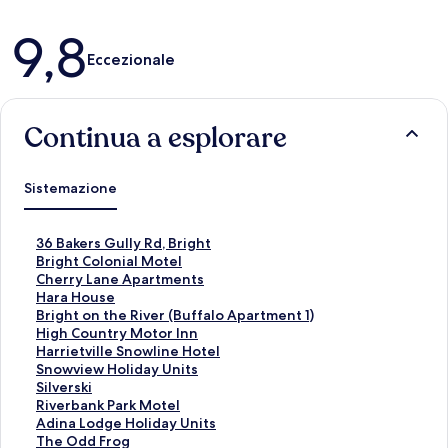
Recensioni
9,8
Eccezionale
Continua a esplorare
Sistemazione
L
36 Bakers Gully Rd, Bright
i
L
Bright Colonial Motel
n
i
L
Cherry Lane Apartments
k
n
i
L
Hara House
c
k
n
i
L
Bright on the River (Buffalo Apartment 1)
h
c
k
n
i
L
High Country Motor Inn
e
h
c
k
n
i
L
Harrietville Snowline Hotel
a
e
h
c
k
n
i
L
Snowview Holiday Units
p
a
e
h
c
k
n
i
L
Silverski
r
p
a
e
h
c
k
n
i
L
Riverbank Park Motel
e
r
p
a
e
h
c
k
n
i
L
Adina Lodge Holiday Units
l
e
r
p
a
e
h
c
k
n
i
L
The Odd Frog