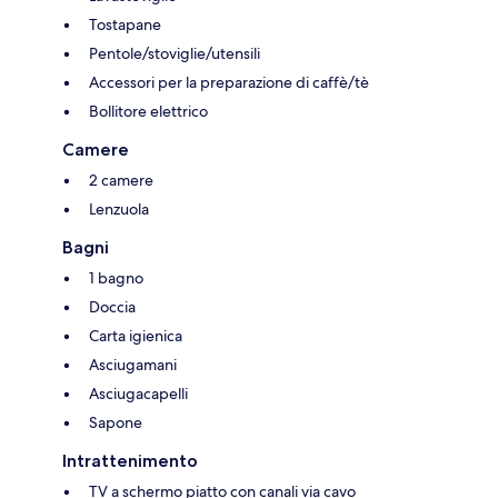
Tostapane
Pentole/stoviglie/utensili
Accessori per la preparazione di caffè/tè
Bollitore elettrico
Camere
2 camere
Lenzuola
Bagni
1 bagno
Doccia
Carta igienica
Asciugamani
Asciugacapelli
Sapone
Intrattenimento
TV a schermo piatto con canali via cavo