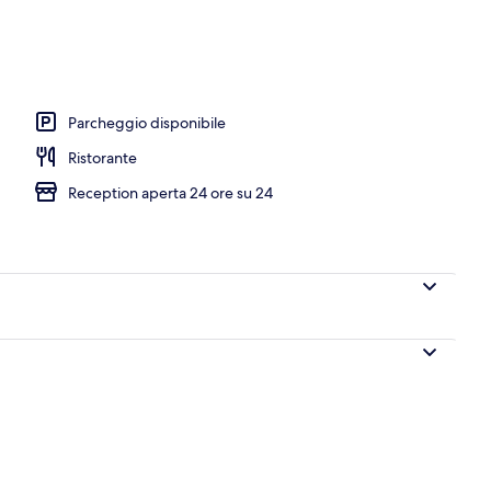
uffet a pagamento, servita tutte le mattine
Parcheggio disponibile
Ristorante
Reception aperta 24 ore su 24