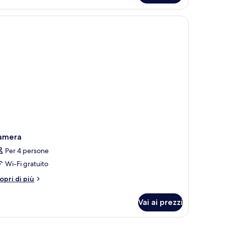
ppia
 scrivania, una sedia, una TV e un tavolino.
amera
Per 4 persone
Wi-Fi gratuito
tri
opri di più
ttagli
r
Vai ai prezzi
amera