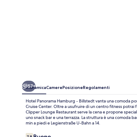
-
Billstedt
57+
Panoramica
Camere
Posizione
Regolamenti
Hotel Panorama Hamburg - Billstedt vanta una comoda posi
Cruise Center. Oltre a usufruire di un centro fitness potrai
Clipper Lounge Restaurant serve la cena e propone specialità
uno snack bar e una terrazza. La struttura è una comoda base
min a piedi e Legienstraße U-Bahn a 14.
Recensioni
Buono
7,8