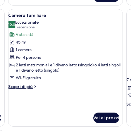
do
llergenica, minibar, una scrivania
Apri
Una camera d'albergo con un letto, una
10
Camera familiare
tutte
Eccezionale
le
10,0
10,0 su 10
(1
1 recensione
foto
recensione)
Vista città
per
45 m²
Camera
1 camera
familiare
Per 4 persone
2 letti matrimoniali e 1 divano letto (singolo) o 4 letti singoli
e 1 divano letto (singolo)
Wi-Fi gratuito
C
Altri
Scopri di più
dettagli
per
Camera
Al
Sc
familiare
de
pe
i
Vai ai prezzi
C