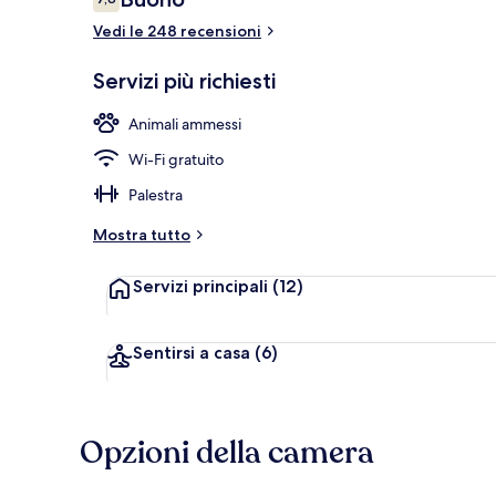
7,8 su 10
Vedi le 248 recensioni
Colazione a b
Servizi più richiesti
Animali ammessi
Wi-Fi gratuito
Palestra
Mostra tutto
Servizi principali
(12)
Sentirsi a casa
(6)
Opzioni della camera