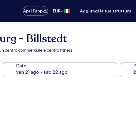
•
Apri l’app
EUR
Aggiungi la tua struttura
g - Billstedt
n centro commerciale e centro fitness
Date
P