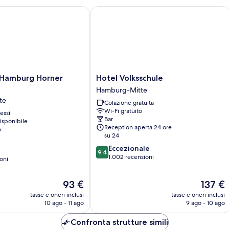
amburg Horner Rennbahn
Hotel Volksschule
Hotel
Hamburg Horner
Hotel Volksschule
Volksschule
Hamburg-Mitte
Hamburg-
te
Colazione gratuita
Mitte
Wi-Fi gratuito
essi
Bar
isponibile
Reception aperta 24 ore
o
su 24
9.4
Eccezionale
9,4
su
1.002 recensioni
oni
10,
Eccezionale,
Il
Il
93 €
137 €
1.002
prezzo
prezzo
recensioni
tasse e oneri inclusi
tasse e oneri inclusi
attuale
attuale
10 ago - 11 ago
9 ago - 10 ago
è
è
93 €
137 €
Confronta strutture simili