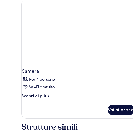
Camera
Per 4 persone
Wi-Fi gratuito
Altri
Scopri di più
dettagli
per
Vai ai prezz
Camera
Strutture simili