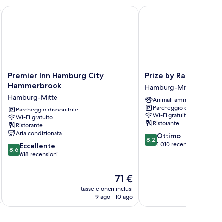
Premier Inn Hamburg City Hammerbrook
Prize by Radisson, Ham
Premier
Prize
Premier Inn Hamburg City
Prize by Radisson, H
Inn
by
Hammerbrook
Hamburg-Mitte
Hamburg
Radisson,
Hamburg-Mitte
Animali ammessi
City
Hamburg
Parcheggio disponibile
Hammerbrook
Parcheggio disponibile
City
Wi-Fi gratuito
Wi-Fi gratuito
Hamburg-
Hamburg-
Ristorante
Ristorante
Mitte
Mitte
Aria condizionata
8.2
Ottimo
8,2
su
1.010 recensioni
8.6
Eccellente
8,6
10,
su
618 recensioni
Ottimo,
10,
1.010
Eccellente,
Il
71 €
recensioni
618
prezzo
tasse e oneri inclusi
t
recensioni
attuale
9 ago - 10 ago
è
71 €