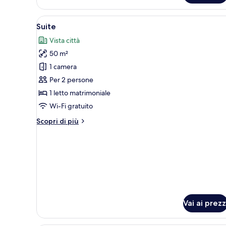
Apri
Suite | Biancheria da letto ipoa
21
Suite
tutte
Vista città
le
50 m²
foto
per
1 camera
Suite
Per 2 persone
1 letto matrimoniale
Wi-Fi gratuito
Altri
Scopri di più
dettagli
per
Suite
Vai ai prezz