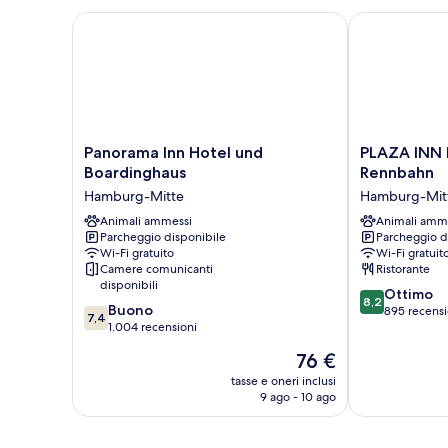
Panorama Inn Hotel und Boardinghaus
PLAZA INN H
Panorama
PLAZA
Panorama Inn Hotel und
PLAZA INN 
Inn
INN
Boardinghaus
Rennbahn
Hotel
Hamburg
Hamburg-Mitte
Hamburg-Mit
und
Horner
Boardinghaus
Animali ammessi
Rennbahn
Animali amm
Parcheggio disponibile
Parcheggio d
Hamburg-
Hamburg-
Wi-Fi gratuito
Wi-Fi gratuit
Mitte
Mitte
Camere comunicanti
Ristorante
disponibili
8.2
Ottimo
8,2
7.4
Buono
su
895 recensi
7,4
su
1.004 recensioni
10,
10,
Ottimo,
Il
76 €
Buono,
895
prezzo
1.004
tasse e oneri inclusi
recensioni
attuale
9 ago - 10 ago
recensioni
è
76 €