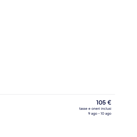
Terrazza/patio
Il
105 €
prezzo
tasse e oneri inclusi
attuale
9 ago - 10 ago
Facciata della struttura
è
105 €