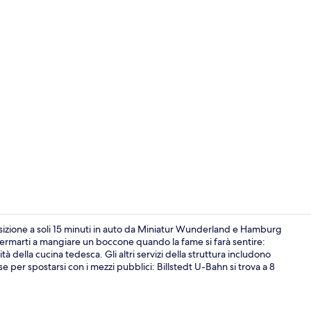
Hall
zione a soli 15 minuti in auto da Miniatur Wunderland e Hamburg
 fermarti a mangiare un boccone quando la fame si farà sentire:
 della cucina tedesca. Gli altri servizi della struttura includono
Area fitness
 per spostarsi con i mezzi pubblici: Billstedt U-Bahn si trova a 8