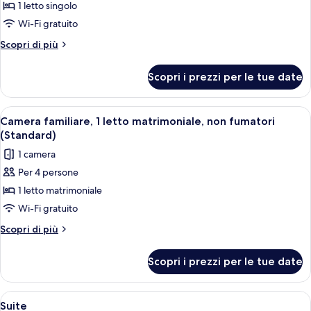
per
1 letto singolo
Camera
Wi-Fi gratuito
singola
Altri
Scopri di più
(Small)
dettagli
per
Scopri i prezzi per le tue date
Camera
singola
(Small)
Apri
Una camera d'albergo con un letto, du
1
Camera familiare, 1 letto matrimoniale, non fumatori
tutte
(Standard)
le
1 camera
foto
Per 4 persone
per
1 letto matrimoniale
Camera
familiare,
Wi-Fi gratuito
1
Altri
Scopri di più
letto
dettagli
per
matrimoniale,
Scopri i prezzi per le tue date
Camera
non
familiare,
fumatori
1
Apri
Una camera d'albergo con un letto, un
2
(Standard)
letto
Suite