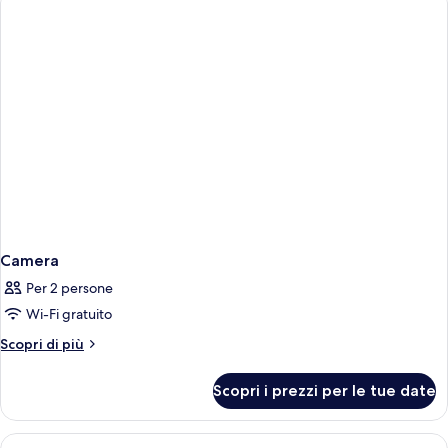
Camera
Per 2 persone
Wi-Fi gratuito
Altri
Scopri di più
dettagli
per
Scopri i prezzi per le tue date
Camera
Apri
Una camera da letto con un letto, una 