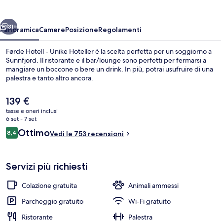
Unike
Hoteller
ietro
Avanti
31+
Panoramica
Camere
Posizione
Regolamenti
Førde Hotell - Unike Hoteller è la scelta perfetta per un soggiorno a
Sunnfjord. Il ristorante e il bar/lounge sono perfetti per fermarsi a
mangiare un boccone o bere un drink. In più, potrai usufruire di una
palestra e tanto altro ancora.
Il
139 €
prezzo
tasse e oneri inclusi
attuale
6 set - 7 set
è
Recensioni
Ottimo
8,4
Lounge
Vedi le 753 recensioni
139 €
8,4 su 10
Servizi più richiesti
Colazione gratuita
Animali ammessi
Parcheggio gratuito
Wi-Fi gratuito
Ristorante
Palestra