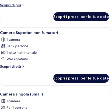
Standard
Altri
Scopri di più
con
dettagli
2
per
Scopri i prezzi per le tue date
Camera
letti
Standard
singoli,
con
Apri
Una camera d'albergo con un letto, du
non
2
2
Camera Superior, non fumatori
tutte
letti
fumatori
1 camera
singoli,
le
non
Per 2 persone
foto
fumatori
per
1 letto matrimoniale
Camera
Wi-Fi gratuito
Superior,
Altri
Scopri di più
non
dettagli
fumatori
per
Scopri i prezzi per le tue date
Camera
Superior,
non
Apri
Una scrivania, postazione laptop, cull
1
fumatori
Camera singola (Small)
tutte
1 camera
le
Per 1 persona
foto