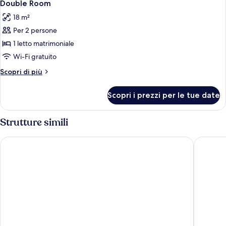
4
Double Room
tutte
18 m²
le
Per 2 persone
foto
per
1 letto matrimoniale
Double
Wi-Fi gratuito
Room
Altri
Scopri di più
dettagli
per
Scopri i prezzi per le tue date
Double
Room
Strutture simili
Scandic Sunnfjord Hotel & Spa
Førde Pe