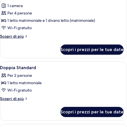
tutte
matrimoniale,
1 camera
non
le
fumatori
Per 4 persone
foto
(Standard)
per
1 letto matrimoniale e 1 divano letto (matrimoniale)
Suite
Wi-Fi gratuito
Altri
Scopri di più
dettagli
per
Scopri i prezzi per le tue date
Suite
Apri
Una camera d'albergo con un letto, una 
1
Doppia Standard
tutte
Per 2 persone
le
1 letto matrimoniale
foto
per
Wi-Fi gratuito
Doppia
Altri
Scopri di più
Standard
dettagli
per
Scopri i prezzi per le tue date
Doppia
Standard