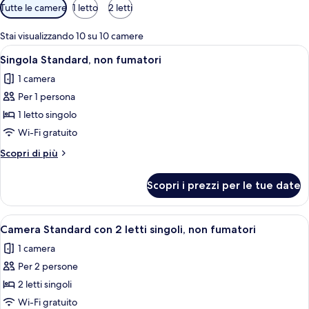
Filtri
Tutte le camere
1 letto
2 letti
disponibili
per
Stai visualizzando 10 su 10 camere
le
Apri
Una scrivania, postazione laptop, cull
1
Singola Standard, non fumatori
camere
tutte
1 camera
le
Per 1 persona
foto
per
1 letto singolo
Singola
Wi-Fi gratuito
Standard,
Altri
Scopri di più
non
dettagli
fumatori
per
Scopri i prezzi per le tue date
Singola
Standard,
non
Apri
Una camera d'albergo con un letto, una 
1
fumatori
Camera Standard con 2 letti singoli, non fumatori
tutte
1 camera
le
Per 2 persone
foto
per
2 letti singoli
Camera
Wi-Fi gratuito