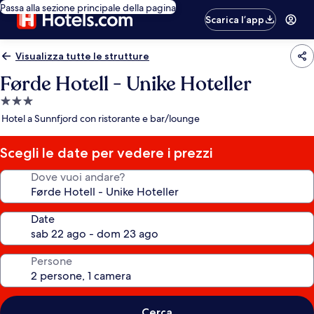
Passa alla sezione principale della pagina
Scarica l’app
Visualizza tutte le strutture
Førde Hotell - Unike Hoteller
Struttura
a
Hotel a Sunnfjord con ristorante e bar/lounge
3.0
stelle
Scegli le date per vedere i prezzi
Dove vuoi andare?
Date
Persone
Cerca