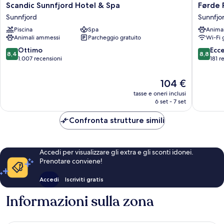
Scandic
Førde
Scandic Sunnfjord Hotel & Spa
Førde 
Sunnfjord
Pensjon
Sunnfjord
Sunnfjo
Hotel
Sunnfjo
Piscina
Spa
Anima
&
Animali ammessi
Parcheggio gratuito
Wi-Fi 
Spa
Sunnfjord
8.4
8.8
Ottimo
Ecc
8,4
8,8
su
su
1.007 recensioni
181 r
10,
10,
Ottimo,
Eccellen
Il
104 €
1.007
181
prezzo
tasse e oneri inclusi
recensioni
recensio
attuale
6 set - 7 set
è
104 €
Confronta strutture simili
Accedi per visualizzare gli extra e gli sconti idonei.
Prenotare conviene!
Accedi
Iscriviti gratis
Informazioni sulla zona