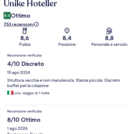
Unike Hoteller
Ottimo
8,4
753 recensioni
8,6
8,4
8,8
Pulizia
Posizione
Personale e servizio
Recensioni
Recensione verificata
4/10 Discreto
15 ago 2024
Struttura vecchia e non manutenuta. Stanza piccola. Discreto
buffet pet la colazione
Luca, viaggio di 1 notte
Recensione verificata
8/10 Ottimo
1 ago 2026