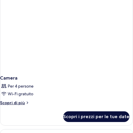
Camera
Per 4 persone
Wi-Fi gratuito
Altri
Scopri di più
dettagli
per
Scopri i prezzi per le tue date
Camera