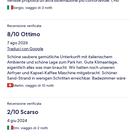
venisse proposta un'altra sistemazione più confortevole. ( Ho
scoperto troppo tardi che le altre sistemazioni per 4 persone
Sergio, viaggio di 3 notti
prevedevano come minimo 36 mq. per un prezzo pochissimo
più alto ). Comunque la mediazione di Hotels è sostanzialmente
inutile !!
Recensione verificata
8/10 Ottimo
7 ago 2026
Traduci con Google
Schöne saubere gemütliche Unterkunft mit italienischem
Ambiente und schöne Lage zum Park hin. Gute Klimaanlage,
eigentlich alles was man braucht. Wir hatten noch unseren
Airfryer und Kapsel-Kaffee Maschine mitgebracht. Schöner
Sand-Strand in wenigen Schritten erreichbar. Badezimmer wäre
mal Zeit zu renovieren, die Haken für die Bade-Tücher sollten
Martin, viaggio di 10 notti
ersetzt werden, die Tücher halten nicht gut und fallen ständig
runter. Achtung: Steckdosen-Adapter für Italien (die drei-
poligen in Reihe) und Schuko-Stecker (Küche, Bad) mitnehmen.
Recensione verificata
Wifi in der Wohnung sehr schwach, beim Empfangs-Gebäude
gut. Parkplatz überdacht
2/10 Scarso
4 giu 2024
Emi, viaggio di 2 notti