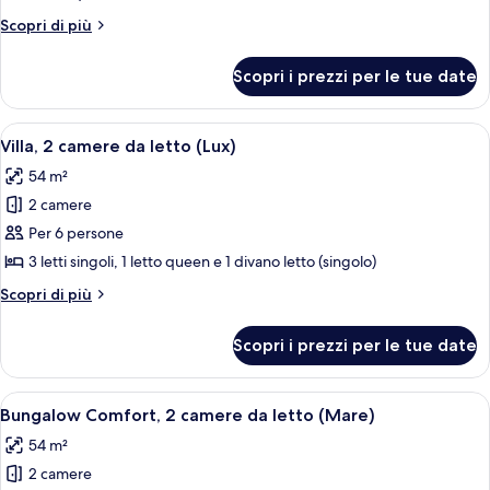
(Mare)
Altri
Scopri di più
dettagli
per
Scopri i prezzi per le tue date
Monolocale
(Mare)
Apri
Un hotel moderno con zone salotto all'
8
Villa, 2 camere da letto (Lux)
tutte
54 m²
le
2 camere
foto
per
Per 6 persone
Villa,
3 letti singoli, 1 letto queen e 1 divano letto (singolo)
2
Altri
Scopri di più
camere
dettagli
da
per
Scopri i prezzi per le tue date
Villa,
letto
2
(Lux)
camere
Apri
Una cucina moderna con mobili bianchi
6
da
Bungalow Comfort, 2 camere da letto (Mare)
tutte
letto
54 m²
(Lux)
le
2 camere
foto