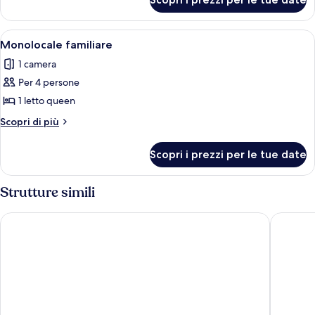
Camera
Basic
Apri
Una camera d'albergo compatta con un
4
Monolocale familiare
tutte
1 camera
le
Per 4 persone
foto
per
1 letto queen
Monolocale
Altri
Scopri di più
familiare
dettagli
per
Scopri i prezzi per le tue date
Monolocale
familiare
Strutture simili
blueinnresidence
Hotel Ar