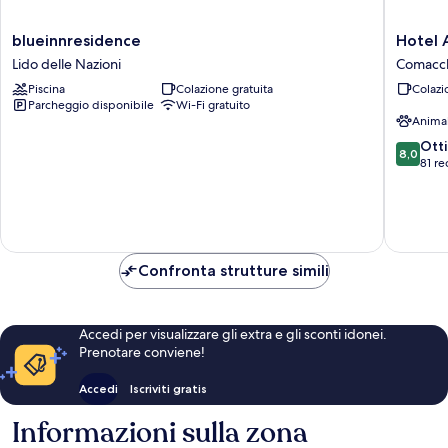
blueinnresidence
Hotel
blueinnresidence
Hotel 
Lido
Ariston
Lido delle Nazioni
Comacc
delle
Comacc
Piscina
Colazione gratuita
Colazi
Nazioni
Parcheggio disponibile
Wi-Fi gratuito
Anima
8.0
Ott
8,0
su
81 re
10,
Ottimo,
81
recensio
Confronta strutture simili
Accedi per visualizzare gli extra e gli sconti idonei.
Prenotare conviene!
Accedi
Iscriviti gratis
Informazioni sulla zona