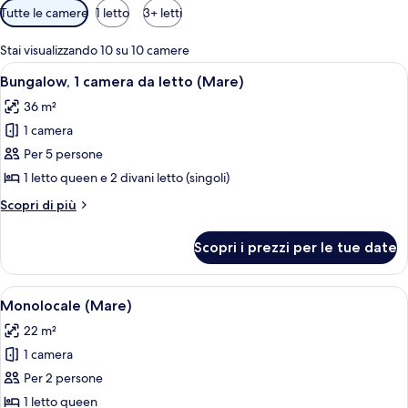
Filtri
Tutte le camere
1 letto
3+ letti
disponibili
per
Stai visualizzando 10 su 10 camere
le
Apri
Una cucina compatta con mobili blu, u
5
Bungalow, 1 camera da letto (Mare)
camere
tutte
36 m²
le
1 camera
foto
per
Per 5 persone
Bungalow,
1 letto queen e 2 divani letto (singoli)
1
Altri
Scopri di più
camera
dettagli
da
per
Scopri i prezzi per le tue date
Bungalow,
letto
1
(Mare)
camera
Apri
Monolocale (Mare) | Lenzuola
6
da
Monolocale (Mare)
tutte
letto
22 m²
(Mare)
le
1 camera
foto
per
Per 2 persone
Monolocale
1 letto queen