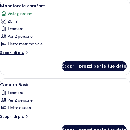
Apri
Una camera d'albergo moderna con un 
4
Monolocale comfort
tutte
Vista giardino
le
20 m²
foto
per
1 camera
Monolocale
Per 2 persone
comfort
1 letto matrimoniale
Altri
Scopri di più
dettagli
per
Scopri i prezzi per le tue date
Monolocale
comfort
Apri
Un'area patio coperta con tavolo e sed
3
Camera Basic
tutte
1 camera
le
Per 2 persone
foto
per
1 letto queen
Camera
Altri
Scopri di più
Basic
dettagli
per
Scopri i prezzi per le tue date