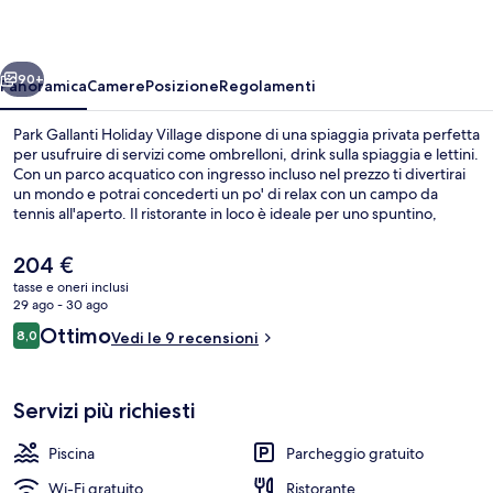
Village
ietro
Avanti
90+
Panoramica
Camere
Posizione
Regolamenti
Park Gallanti Holiday Village dispone di una spiaggia privata perfetta
per usufruire di servizi come ombrelloni, drink sulla spiaggia e lettini.
Con un parco acquatico con ingresso incluso nel prezzo ti divertirai
un mondo e potrai concederti un po' di relax con un campo da
tennis all'aperto. Il ristorante in loco è ideale per uno spuntino,
mentre per concludere la serata non c'è niente di meglio del
bar/lounge. Tra gli altri punti di forza della struttura ci sono una
Il
204 €
piscina stagionale all'aperto, una piscina per bambini e uno snack
prezzo
tasse e oneri inclusi
bar.
attuale
29 ago - 30 ago
Parco acquatico
è
Recensioni
Ottimo
8,0
Vedi le 9 recensioni
204 €
8,0 su 10
Servizi più richiesti
Piscina
Parcheggio gratuito
Wi-Fi gratuito
Ristorante