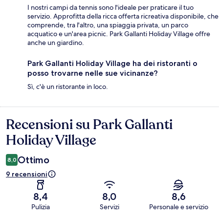
I nostri campi da tennis sono l'ideale per praticare il tuo
servizio. Approfitta della ricca offerta ricreativa disponibile, che
comprende, tra l'altro, una spiaggia privata, un parco
acquatico e un'area picnic. Park Gallanti Holiday Village offre
anche un giardino.
Park Gallanti Holiday Village ha dei ristoranti o
posso trovarne nelle sue vicinanze?
Sì, c'è un ristorante in loco.
Recensioni su Park Gallanti
Recensioni
Holiday Village
Ottimo
8,0
9 recensioni
8,4
8,0
8,6
Pulizia
Servizi
Personale e servizio