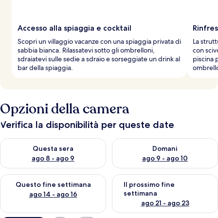
Accesso alla spiaggia e cocktail
Rinfre
Scopri un villaggio vacanze con una spiaggia privata di
La strut
sabbia bianca. Rilassatevi sotto gli ombrelloni,
con sciv
sdraiatevi sulle sedie a sdraio e sorseggiate un drink al
piscina p
bar della spiaggia.
ombrello
Opzioni della camera
Verifica la disponibilità per queste date
Verifica la disponibilità per questa sera, ago 8 - ago 9
Verifica la disponibilità per d
Questa sera
Domani
ago 8 - ago 9
ago 9 - ago 10
Verifica la disponibilità per questo fine settimana, ago 14 - ag
Verifica la disponibilità per i
Questo fine settimana
Il prossimo fine
settimana
ago 14 - ago 16
ago 21 - ago 23