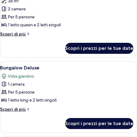
36 m²
le
2 camere
foto
per
Per 5 persone
Chalet,
1 letto queen e 2 letti singoli
2
Altri
Scopri di più
camere
dettagli
da
per
Scopri i prezzi per le tue date
Chalet,
letto
2
(Living)
camere
Apri
Una terrazza esterna con tavolo e sedi
8
da
Bungalow Deluxe
tutte
letto
Vista giardino
(Living)
le
1 camera
foto
per
Per 5 persone
Bungalow
1 letto king e 2 letti singoli
Deluxe
Altri
Scopri di più
dettagli
per
Scopri i prezzi per le tue date
Bungalow
Deluxe