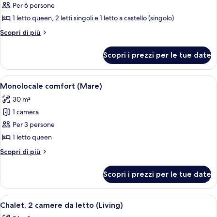
per
Per 6 persone
Bungalow
1 letto queen, 2 letti singoli e 1 letto a castello (singolo)
Comfort,
Altri
Scopri di più
2
dettagli
camere
per
Scopri i prezzi per le tue date
Bungalow
da
Comfort,
letto
2
Apri
Una camera d'albergo moderna con un l
(Mare)
7
camere
Monolocale comfort (Mare)
tutte
da
30 m²
letto
le
(Mare)
1 camera
foto
per
Per 3 persone
Monolocale
1 letto queen
comfort
Altri
Scopri di più
(Mare)
dettagli
per
Scopri i prezzi per le tue date
Monolocale
comfort
(Mare)
Apri
Un ambiente compatto con angolo cot
6
Chalet, 2 camere da letto (Living)
tutte