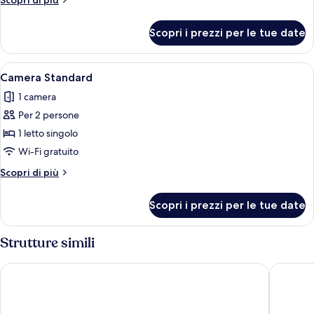
Scopri di più
1
dettagli
letto
per
Scopri i prezzi per le tue date
Camera
queen,
Standard,
accessibile
1
Apri
Una camera d'albergo con un letto gran
ai
9
letto
Camera Standard
tutte
queen,
disabili
1 camera
accessibile
le
ai
Per 2 persone
foto
disabili
per
1 letto singolo
Camera
Wi-Fi gratuito
Standard
Altri
Scopri di più
dettagli
per
Scopri i prezzi per le tue date
Camera
Standard
Strutture simili
Holiday Inn Express Munich North by IHG
Hampton 