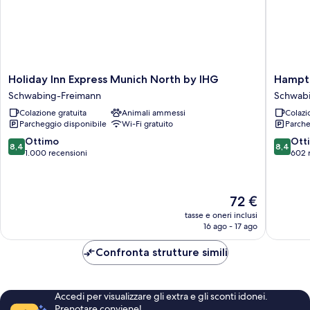
Holiday
Hampto
Holiday Inn Express Munich North by IHG
Hampto
Inn
by
Schwabing-Freimann
Schwab
Express
Hilton
Colazione gratuita
Animali ammessi
Colazi
Munich
Munich
Parcheggio disponibile
Wi-Fi gratuito
Parche
North
City
by
North
8.4
8.4
Ottimo
Ott
8,4
8,4
IHG
Schwab
su
su
1.000 recensioni
602 
Schwabing-
Freiman
10,
10,
Freimann
Ottimo,
Ottimo,
1.000
602
Il
72 €
recensioni
recensio
prezzo
tasse e oneri inclusi
attuale
16 ago - 17 ago
è
72 €
Confronta strutture simili
Accedi per visualizzare gli extra e gli sconti idonei.
Prenotare conviene!