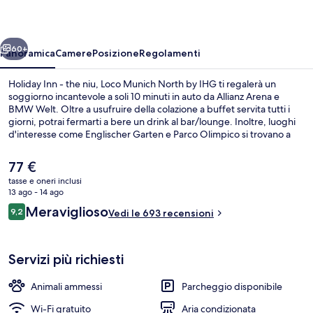
the
niu,
ietro
Avanti
Loco
60+
Panoramica
Camere
Posizione
Regolamenti
Munich
Holiday Inn - the niu, Loco Munich North by IHG ti regalerà un
North
soggiorno incantevole a soli 10 minuti in auto da Allianz Arena e
BMW Welt. Oltre a usufruire della colazione a buffet servita tutti i
by
giorni, potrai fermarti a bere un drink al bar/lounge. Inoltre, luoghi
IHG
d'interesse come Englischer Garten e Parco Olimpico si trovano a
poca distanza in auto dalla struttura. Le recensioni degli ospiti
lodano il personale gentile della struttura. Approfitta dei mezzi
Il
77 €
pubblici nelle vicinanze: Studentenstadt U-Bahn è a 7 min e
prezzo
tasse e oneri inclusi
Freimann U-Bahn a 15 min a piedi.
attuale
13 ago - 14 ago
Colazione a buffet a pagamento, servi
è
Recensioni
Meraviglioso
9,2
Vedi le 693 recensioni
77 €
9,2 su 10
Servizi più richiesti
Animali ammessi
Parcheggio disponibile
Wi-Fi gratuito
Aria condizionata