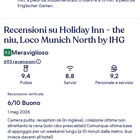
min. a piedi da Studentenstadt U-Bahn e a 13 min. a piedi da
Englischer Garten.
Recensioni su Holiday Inn - the
Recensioni
niu, Loco Munich North by IHG
Meraviglioso
9,2
693 recensioni
9,4
8,8
9,2
Pulizia
Servizi
Personale e servizio
Recensioni
Recensione verificata
6/10 Buono
1 mag 2026
Camera pulita, reception ok (in inglese), colazione ottima non
altrettanto la cena (solo cibo prescaldati) Comunque ottima base
di appoggio per un weekend lungo (a 10 minuti dalla metro, bus
invece davanti all hotel)