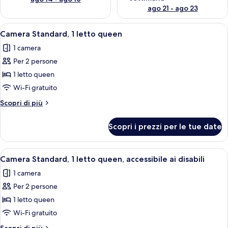
ago 21 - ago 23
Apri
Una camera d'albergo con un letto gran
12
Camera Standard, 1 letto queen
tutte
1 camera
le
Per 2 persone
foto
per
1 letto queen
Camera
Wi-Fi gratuito
Standard,
Altri
Scopri di più
1
dettagli
letto
per
Scopri i prezzi per le tue date
Camera
queen
Standard,
1
Apri
Una camera d'albergo con un letto gran
9
letto
Camera Standard, 1 letto queen, accessibile ai disabili
tutte
queen
1 camera
le
Per 2 persone
foto
per
1 letto queen
Camera
Wi-Fi gratuito
Standard,
Altri