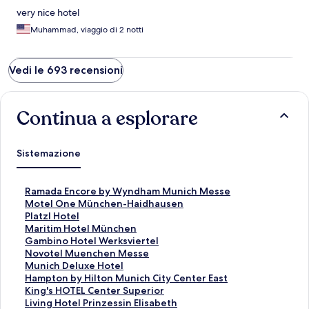
very nice hotel
Muhammad, viaggio di 2 notti
Vedi le 693 recensioni
Continua a esplorare
Sistemazione
L
Ramada Encore by Wyndham Munich Messe
i
L
Motel One München-Haidhausen
n
i
L
Platzl Hotel
k
n
i
L
Maritim Hotel München
c
k
n
i
L
Gambino Hotel Werksviertel
h
c
k
n
i
L
Novotel Muenchen Messe
e
h
c
k
n
i
L
Munich Deluxe Hotel
a
e
h
c
k
n
i
L
Hampton by Hilton Munich City Center East
p
a
e
h
c
k
n
i
L
King's HOTEL Center Superior
r
p
a
e
h
c
k
n
i
L
Living Hotel Prinzessin Elisabeth