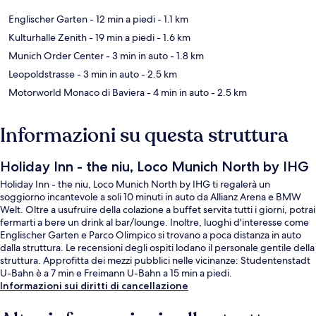
Englischer Garten
- 12 min a piedi
- 1.1 km
Kulturhalle Zenith
- 19 min a piedi
- 1.6 km
Munich Order Center
- 3 min in auto
- 1.8 km
Leopoldstrasse
- 3 min in auto
- 2.5 km
Motorworld Monaco di Baviera
- 4 min in auto
- 2.5 km
Informazioni su questa struttura
Holiday Inn - the niu, Loco Munich North by IHG
Holiday Inn - the niu, Loco Munich North by IHG ti regalerà un
soggiorno incantevole a soli 10 minuti in auto da Allianz Arena e BMW
Welt. Oltre a usufruire della colazione a buffet servita tutti i giorni, potrai
fermarti a bere un drink al bar/lounge. Inoltre, luoghi d'interesse come
Englischer Garten e Parco Olimpico si trovano a poca distanza in auto
dalla struttura. Le recensioni degli ospiti lodano il personale gentile della
struttura. Approfitta dei mezzi pubblici nelle vicinanze: Studentenstadt
U-Bahn è a 7 min e Freimann U-Bahn a 15 min a piedi.
Informazioni sui diritti di cancellazione