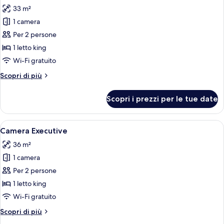
tutte
33 m²
le
1 camera
foto
per
Per 2 persone
Camera
1 letto king
Premium
Wi-Fi gratuito
Altri
Scopri di più
dettagli
per
Scopri i prezzi per le tue date
Camera
Premium
Apri
Una moderna camera d'albergo con un l
4
Camera Executive
tutte
36 m²
le
1 camera
foto
per
Per 2 persone
Camera
1 letto king
Executive
Wi-Fi gratuito
Altri
Scopri di più
dettagli