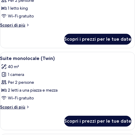
per
Per 2 persone
Suite
1 letto king
monolocale
Wi-Fi gratuito
Elite,
Altri
Scopri di più
1
dettagli
letto
per
Scopri i prezzi per le tue date
Suite
king
monolocale
(King)
Elite,
Apri
Camera d'albergo con due letti, un gr
7
1
Suite monolocale (Twin)
tutte
letto
40 m²
king
le
(King)
1 camera
foto
per
Per 2 persone
Suite
2 letti a una piazza e mezza
monolocale
Wi-Fi gratuito
(Twin)
Altri
Scopri di più
dettagli
per
Scopri i prezzi per le tue date
Suite
monolocale
(Twin)