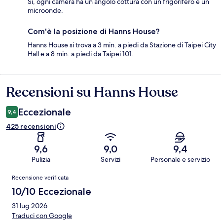
Sì, ogni camera ha un angolo cottura con un frigorifero e un
microonde.
Com'è la posizione di Hanns House?
Hanns House si trova a 3 min. a piedi da Stazione di Taipei City
Hall e a 8 min. a piedi da Taipei 101.
Recensioni su Hanns House
Recensioni
Eccezionale
9,4
425 recensioni
9,6
9,0
9,4
Pulizia
Servizi
Personale e servizio
Recensioni
Recensione verificata
10/10 Eccezionale
31 lug 2026
Traduci con Google