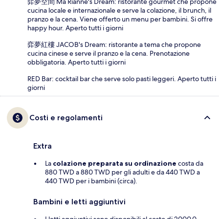
弈夢空間 Ma Rianne's Dream: ristorante gourmet che propone
cucina locale e internazionale e serve la colazione, il brunch, il
pranzo e la cena. Viene offerto un menu per bambini. Si offre
happy hour. Aperto tutti i giorni
弈夢紅樓 JACOB's Dream: ristorante a tema che propone
cucina cinese e serve il pranzo e la cena. Prenotazione
obbligatoria. Aperto tutti i giorni
RED Bar: cocktail bar che serve solo pasti leggeri. Aperto tutti i
giorni
Costi e regolamenti
Extra
La
colazione preparata su ordinazione
costa da
880 TWD a 880 TWD per gli adulti e da 440 TWD a
440 TWD per i bambini (circa).
Bambini e letti aggiuntivi
I letti aggiuntivi sono disponibili al costo di 2000.0