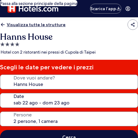
Passa alla sezione principale della pagina
Scarica l’app
Visualizza tutte le strutture
Hanns House
Struttura
a
Hotel con 2 ristoranti nei pressi di Cupola di Taipei
4.0
stelle
Scegli le date per vedere i prezzi
Dove vuoi andare?
Date
Persone
Cerca