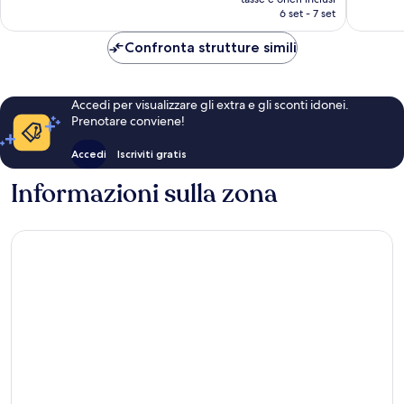
recensioni
attuale
6 set - 7 set
recensio
è
149 €
Confronta strutture simili
Accedi per visualizzare gli extra e gli sconti idonei.
Prenotare conviene!
Accedi
Iscriviti gratis
Informazioni sulla zona