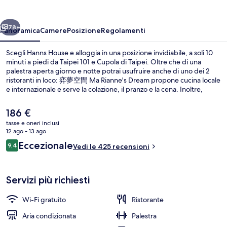
ietro
Avanti
78+
Panoramica
Camere
Posizione
Regolamenti
Scegli Hanns House e alloggia in una posizione invidiabile, a soli 10
minuti a piedi da Taipei 101 e Cupola di Taipei. Oltre che di una
palestra aperta giorno e notte potrai usufruire anche di uno dei 2
ristoranti in loco: 弈夢空間 Ma Rianne's Dream propone cucina locale
e internazionale e serve la colazione, il pranzo e la cena. Inoltre,
luoghi d'interesse come Mercato notturno di Raohe Street e Arena
di Taipei si trovano a soli 5 minuti in auto. Le recensioni dei
Il
186 €
viaggiatori lodano il personale gentile e la vicinanza ai negozi.
prezzo
tasse e oneri inclusi
Approfitta dei mezzi pubblici nelle vicinanze: Stazione di Taipei City
attuale
12 ago - 13 ago
Hall è a 3 min e Stazione di Sun Yat-Sen Memorial Hall a 9 min a
Esterni
è
Recensioni
piedi.
Eccezionale
9,4
Vedi le 425 recensioni
186 €
9,4 su 10
Servizi più richiesti
Wi-Fi gratuito
Ristorante
Aria condizionata
Palestra