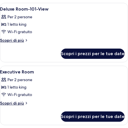
vista
Apri
Biancheria da letto ipoallergenica, cop
8
città
Deluxe Room-101-View
tutte
Per 2 persone
le
1 letto king
foto
per
Wi-Fi gratuito
Deluxe
Altri
Scopri di più
Room-
dettagli
per
101-
Scopri i prezzi per le tue date
Deluxe
View
Room-
101-
Apri
Camera d'albergo con un letto grande
8
View
Executive Room
tutte
Per 2 persone
le
1 letto king
foto
per
Wi-Fi gratuito
Executive
Altri
Scopri di più
Room
dettagli
per
Scopri i prezzi per le tue date
Executive
Room