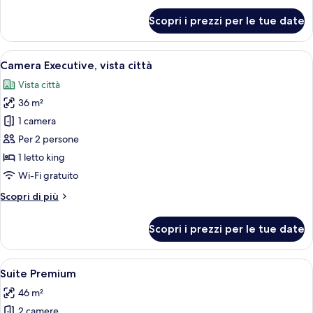
king,
per
Scopri i prezzi per le tue date
vista
Suite
monolocale
città
Deluxe,
Apri
Una camera d'albergo con un letto gra
(King)
4
1
Camera Executive, vista città
tutte
letto
Vista città
king,
le
vista
36 m²
foto
città
per
1 camera
(King)
Camera
Per 2 persone
Executive,
1 letto king
vista
Wi-Fi gratuito
città
Altri
Scopri di più
dettagli
per
Scopri i prezzi per le tue date
Camera
Executive,
vista
Apri
Camera d'albergo moderna con angolo c
5
città
Suite Premium
tutte
46 m²
le
2 camere