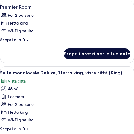
Apri
Biancheria da letto ipoallergenica, cop
5
Premier Room
tutte
Per 2 persone
le
1 letto king
foto
per
Wi-Fi gratuito
Premier
Altri
Scopri di più
Room
dettagli
per
Scopri i prezzi per le tue date
Premier
Room
Apri
Camera d'albergo moderna con un letto
4
Suite monolocale Deluxe, 1 letto king, vista città (King)
tutte
Vista città
le
46 m²
foto
per
1 camera
Suite
Per 2 persone
monolocale
1 letto king
Deluxe,
Wi-Fi gratuito
1
Altri
Scopri di più
letto
dettagli