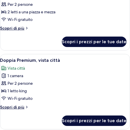
per
Per 2 persone
Camera
2 letti a una piazza e mezza
con
Wi-Fi gratuito
2
Altri
Scopri di più
letti
dettagli
singoli,
per
Scopri i prezzi per le tue date
Camera
vista
con
città
2
Apri
Una camera d'hotel moderna con una scr
5
letti
Doppia Premium, vista città
tutte
singoli,
Vista città
vista
le
città
1 camera
foto
per
Per 2 persone
Doppia
1 letto king
Premium,
Wi-Fi gratuito
vista
Altri
Scopri di più
città
dettagli
per
Scopri i prezzi per le tue date
Doppia
Premium,