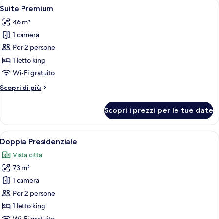
Apri
Camera d'albergo moderna con angolo c
6
Suite Premium
tutte
46 m²
le
1 camera
foto
per
Per 2 persone
Suite
1 letto king
Premium
Wi-Fi gratuito
Altri
Scopri di più
dettagli
per
Scopri i prezzi per le tue date
Suite
Premium
Apri
Un soggiorno moderno con un divano co
7
Doppia Presidenziale
tutte
Vista città
le
73 m²
foto
per
1 camera
Doppia
Per 2 persone
Presidenziale
1 letto king
Wi-Fi gratuito