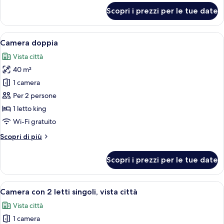
per
Scopri i prezzi per le tue date
Camera
Executive
Apri
Una camera d'hotel moderna con un div
5
Camera doppia
tutte
Vista città
le
40 m²
foto
per
1 camera
Camera
Per 2 persone
doppia
1 letto king
Wi-Fi gratuito
Altri
Scopri di più
dettagli
per
Scopri i prezzi per le tue date
Camera
doppia
Apri
Una camera d'albergo con due letti, un
5
Camera con 2 letti singoli, vista città
tutte
Vista città
le
1 camera
foto