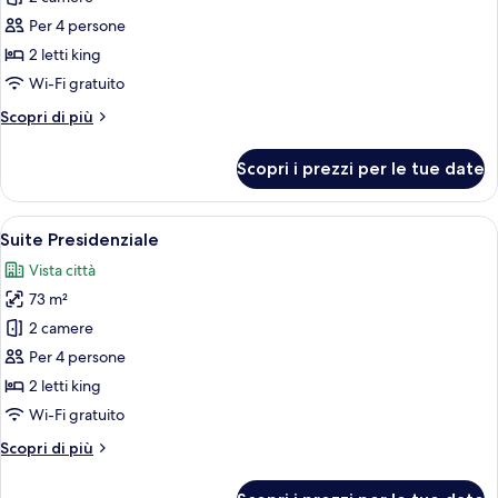
foto
per
Per 4 persone
Suite
2 letti king
Premium
Wi-Fi gratuito
Altri
Scopri di più
dettagli
per
Scopri i prezzi per le tue date
Suite
Premium
Apri
Un soggiorno moderno con un divano co
5
Suite Presidenziale
tutte
Vista città
le
73 m²
foto
per
2 camere
Suite
Per 4 persone
Presidenziale
2 letti king
Wi-Fi gratuito
Altri
Scopri di più
dettagli
per