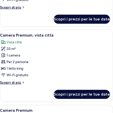
Altri
Scopri di più
dettagli
per
Scopri i prezzi per le tue date
Doppia
Presidenziale
Apri
Una camera d'albergo moderna con un l
6
Camera Premium, vista città
tutte
Vista città
le
33 m²
foto
per
1 camera
Camera
Per 2 persone
Premium,
1 letto king
vista
Wi-Fi gratuito
città
Altri
Scopri di più
dettagli
per
Scopri i prezzi per le tue date
Camera
Premium,
vista
Apri
Una moderna camera d'hotel con un let
5
città
Camera Premium