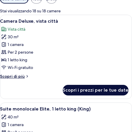
disponibili
per
Stai visualizzando 18 su 18 camere
le
Apri
Una camera d'albergo con un letto gra
5
Camera Deluxe, vista città
camere
tutte
Vista città
le
30 m²
foto
per
1 camera
Camera
Per 2 persone
Deluxe,
1 letto king
vista
Wi-Fi gratuito
città
Altri
Scopri di più
dettagli
per
Scopri i prezzi per le tue date
Camera
Deluxe,
vista
Apri
Una camera d'albergo moderna con un 
7
città
Suite monolocale Elite, 1 letto king (King)
tutte
40 m²
le
1 camera
foto