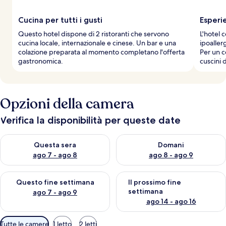
Cucina per tutti i gusti
Esperi
Questo hotel dispone di 2 ristoranti che servono
L'hotel 
cucina locale, internazionale e cinese. Un bar e una
ipoaller
colazione preparata al momento completano l'offerta
Per un c
gastronomica.
cuscini 
Opzioni della camera
Verifica la disponibilità per queste date
Verifica la disponibilità per questa sera, ago 7 - ago 8
Verifica la disponibilità per d
Questa sera
Domani
ago 7 - ago 8
ago 8 - ago 9
Verifica la disponibilità per questo fine settimana, ago 7 - ago
Verifica la disponibilità per il
Questo fine settimana
Il prossimo fine
settimana
ago 7 - ago 9
ago 14 - ago 16
Filtri
Tutte le camere
1 letto
2 letti