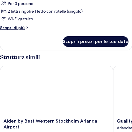
Suite
Per 3 persone
monolocale
2 letti singoli e 1 letto con rotelle (singolo)
Royal
Wi-Fi gratuito
Altri
Scopri di più
dettagli
per
Scopri i prezzi per le tue date
Suite
monolocale
Royal
Strutture simili
Aiden by Best Western Stockholm Arlanda Airport
Quality 
Aiden
Quality
Aiden by Best Western Stockholm Arlanda
Qualit
by
Hotel
Airport
Arlanda
Best
Arlanda