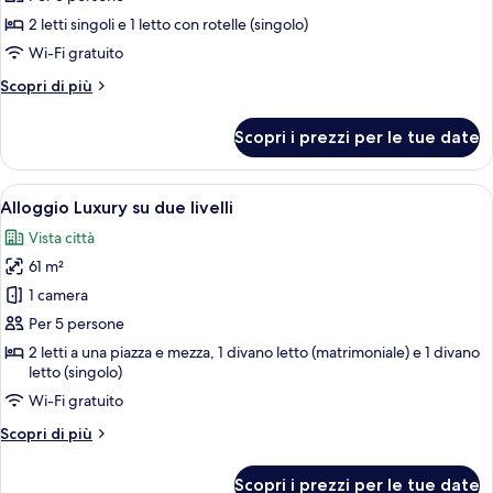
monolocale
2 letti singoli e 1 letto con rotelle (singolo)
Luxury
Wi-Fi gratuito
Altri
Scopri di più
dettagli
per
Scopri i prezzi per le tue date
Suite
monolocale
Luxury
Apri
Un soggiorno moderno con una scala, u
14
Alloggio Luxury su due livelli
tutte
Vista città
le
61 m²
foto
per
1 camera
Alloggio
Per 5 persone
Luxury
2 letti a una piazza e mezza, 1 divano letto (matrimoniale) e 1 divano
su
letto (singolo)
due
Wi-Fi gratuito
livelli
Altri
Scopri di più
dettagli
per
Scopri i prezzi per le tue date
Alloggio