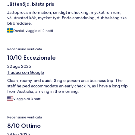
Jättenöjd, bästa pris
Jätteprecis information, smidigt inchecking, mycket ren rum,
välutrustad kök, mycket tyst. Enda anmärkning, dubbelsäng ska
bli breddare.
Daniel, viaggio di 2 notti
Recensione verificata
10/10 Eccezionale
22 ago 2025
Traduci con Google
Clean, roomy, and quiet. Single person on a business trip. The
staff helped accommodate an early check in, as I have a long trip
from Australia, arriving in the morning.
Viaggio di 3 notti
Recensione verificata
8/10 Ottimo
24 lug 2025