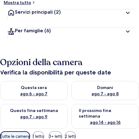
Mostra tutto
Servizi principali
(2)
Per famiglie
(6)
Opzioni della camera
Verifica la disponibilità per queste date
Verifica la disponibilità per questa sera, ago 6 - ago 7
Verifica la disponibilità per d
Questa sera
Domani
ago 6 - ago 7
ago 7 - ago 8
Verifica la disponibilità per questo fine settimana, ago 7 - ago
Verifica la disponibilità per il
Questo fine settimana
Il prossimo fine
settimana
ago 7 - ago 9
ago 14 - ago 16
Filtri
Tutte le camere
1 letto
3+ letti
2 letti