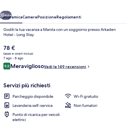
Long
Stay
ietro
Avanti
46+
Panoramica
Camere
Posizione
Regolamenti
Goditi la tua vacanza a Marsta con un soggiorno presso Arkaden
Hotel - Long Stay.
Il
78 €
prezzo
tasse e oneri inclusi
attuale
7 ago - 8 ago
è
Recensioni
Meraviglioso
9,2
Vedi le 149 recensioni
78 €
9,2 su 10
Lounge
Servizi più richiesti
Parcheggio disponibile
Wi-Fi gratuito
Lavanderia self-service
Non fumatori
Punto di ricarica per veicoli
elettrici