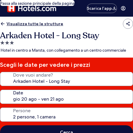
Passa alla sezione principale della pagina
Scarica l’app
Visualizza tutte le strutture
Arkaden Hotel - Long Stay
Struttura
a
Hotel in centro a Marsta, con collegamento a un centro commerciale
3.0
stelle
Scegli le date per vedere i prezzi
Dove vuoi andare?
Date
Persone
Cerca