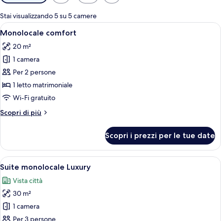
disponibili
per
Stai visualizzando 5 su 5 camere
le
Apri
Camera da letto moderna con un letto, 
5
Monolocale comfort
camere
tutte
20 m²
le
1 camera
foto
per
Per 2 persone
Monolocale
1 letto matrimoniale
comfort
Wi-Fi gratuito
Altri
Scopri di più
dettagli
per
Scopri i prezzi per le tue date
Monolocale
comfort
Apri
Una cucina moderna con forno a incasso
7
Suite monolocale Luxury
tutte
Vista città
le
30 m²
foto
per
1 camera
Suite
Per 3 persone