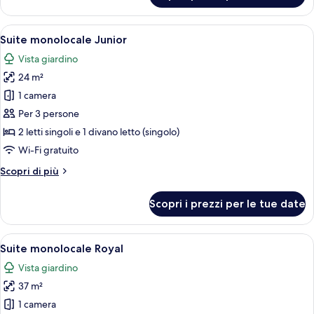
Luxury
su
Apri
Una camera d'albergo moderna con ango
6
due
Suite monolocale Junior
tutte
livelli
Vista giardino
le
24 m²
foto
per
1 camera
Suite
Per 3 persone
monolocale
2 letti singoli e 1 divano letto (singolo)
Junior
Wi-Fi gratuito
Altri
Scopri di più
dettagli
per
Scopri i prezzi per le tue date
Suite
monolocale
Junior
Apri
Suite monolocale Royal | Vista dalla c
8
Suite monolocale Royal
tutte
Vista giardino
le
37 m²
foto
per
1 camera