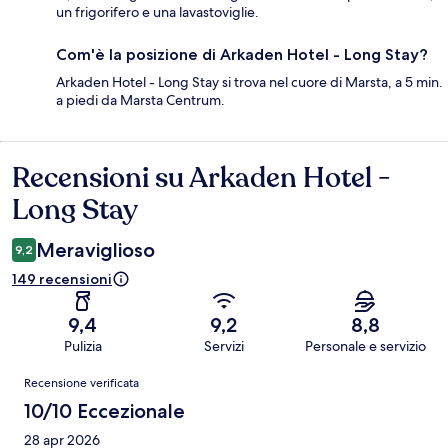
un frigorifero e una lavastoviglie.
Com'è la posizione di Arkaden Hotel - Long Stay?
Arkaden Hotel - Long Stay si trova nel cuore di Marsta, a 5 min.
a piedi da Marsta Centrum.
Recensioni su Arkaden Hotel -
Recensioni
Long Stay
Meraviglioso
9,2
149 recensioni
9,4
9,2
8,8
Pulizia
Servizi
Personale e servizio
Recensioni
Recensione verificata
10/10 Eccezionale
28 apr 2026