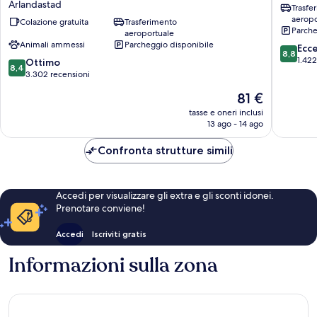
Arlandastad
Trasfe
Western
XPO
aeropo
Stockholm
Colazione gratuita
Trasferimento
Arlanda
Parche
aeroportuale
Arlanda
Animali ammessi
Parcheggio disponibile
8.8
Airport
Ecc
8,8
su
Arlandastad
1.422
8.4
Ottimo
8,4
10,
su
3.302 recensioni
Eccellen
10,
Il
81 €
1.422
Ottimo,
prezzo
recensio
3.302
tasse e oneri inclusi
attuale
13 ago - 14 ago
recensioni
è
81 €
Confronta strutture simili
Accedi per visualizzare gli extra e gli sconti idonei.
Prenotare conviene!
Accedi
Iscriviti gratis
Informazioni sulla zona