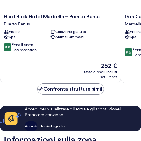
Hard
Don
Hard Rock Hotel Marbella – Puerto Banús
Don Ca
Rock
Carlos
Puerto Banús
Marbell
Hotel
Marbell
Piscina
Colazione gratuita
Piscin
Marbella
Marbell
Spa
Animali ammessi
Spa
–
Puerto
8.8
Eccellente
8,8
9.6
Banús
Ecc
su
1.156 recensioni
9,6
su
Puerto
112 r
10,
10,
Banús
Eccellente,
Il
252 €
Eccezion
1.156
prezzo
112
tasse e oneri inclusi
recensioni
attuale
1 set - 2 set
recensio
è
252 €
Confronta strutture simili
Accedi per visualizzare gli extra e gli sconti idonei.
Prenotare conviene!
Accedi
Iscriviti gratis
Informazioni sulla zona