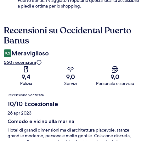
Puerto Banús. I viaggiatori reputano questa località accessibile
a piedi e ottima per lo shopping.
Recensioni su Occidental Puerto
Recensioni
Banus
Meraviglioso
9,2
560 recensioni
9,4
9,0
9,0
Pulizia
Servizi
Personale e servizio
Recensioni
Recensione verificata
10/10 Eccezionale
26 apr 2023
Comodo e vicino alla marina
Hotel di grandi dimensioni ma di architettura piacevole, stanze
grandi e moderne, personale molto gentile. Colazione discreta,