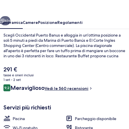
ietro
Avanti
61+
Panoramica
Camere
Posizione
Regolamenti
Scegli Occidental Puerto Banus e alloggia in un'ottima posizione a
soli 5 minuti a piedi da Marina di Puerto Banús e El Corte Ingles
Shopping Center (Centro commerciale). La piscina stagionale
all'aperto è perfetta per fare un tuffo prima di mangiare un boccone
in uno dei 3 ristoranti in loco: Restaurante Buffet propone cucina
internazionale e serve la colazione e la cena. Gli altri punti di forza
della struttura includono un bar a bordo piscina, una palestra e una
Il
291 €
piscina per bambini. Gli ospiti apprezzano molto il personale gentile
prezzo
tasse e oneri inclusi
e la posizione invidiabile.
attuale
1 set - 2 set
3 ristoranti; aperti a colazione, a pran
è
Recensioni
Meraviglioso
9,2
Vedi le 560 recensioni
291 €
9,2 su 10
Servizi più richiesti
Piscina
Parcheggio disponibile
Wi-Fi gratuito
Ristorante