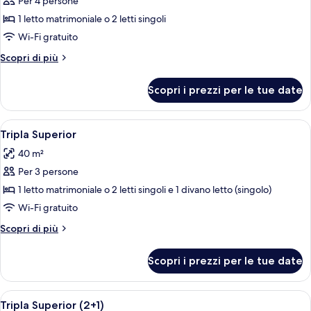
Per 4 persone
foto
per
1 letto matrimoniale o 2 letti singoli
Camera
Wi-Fi gratuito
Deluxe
Altri
Scopri di più
(Superior
dettagli
2+2)
per
Scopri i prezzi per le tue date
Camera
Deluxe
(Superior
Apri
Una moderna camera d'hotel con un let
4
2+2)
Tripla Superior
tutte
40 m²
le
Per 3 persone
foto
per
1 letto matrimoniale o 2 letti singoli e 1 divano letto (singolo)
Tripla
Wi-Fi gratuito
Superior
Altri
Scopri di più
dettagli
per
Scopri i prezzi per le tue date
Tripla
Superior
Apri
Una moderna camera d'hotel con un let
4
Tripla Superior (2+1)