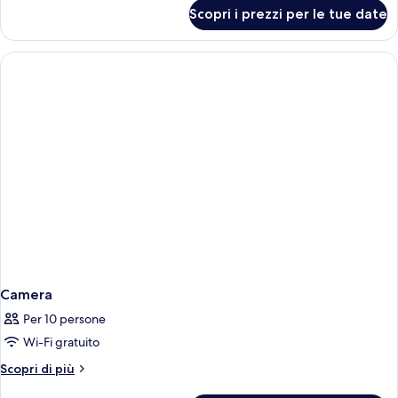
2+2)
per
Scopri i prezzi per le tue date
Suite
Junior
(Superior
2+2)
Camera
Per 10 persone
Wi-Fi gratuito
Altri
Scopri di più
dettagli