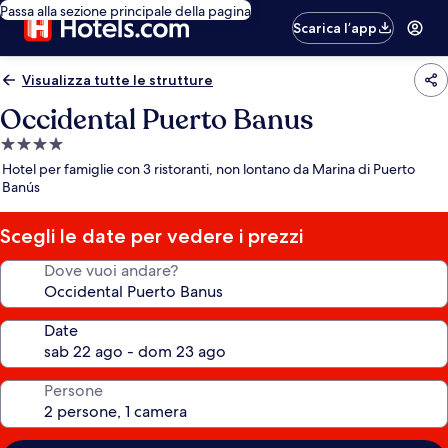
Passa alla sezione principale della pagina
Scarica l’app
Visualizza tutte le strutture
Occidental Puerto Banus
Struttura
a
Hotel per famiglie con 3 ristoranti, non lontano da Marina di Puerto
4.0
Banús
stelle
Scegli le date per vedere i prezzi
Dove vuoi andare?
Date
Persone