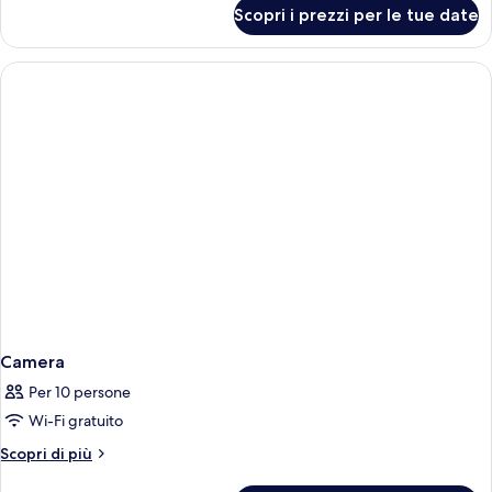
per
Scopri i prezzi per le tue date
Camera
Camera
Per 10 persone
Wi-Fi gratuito
Altri
Scopri di più
dettagli
per