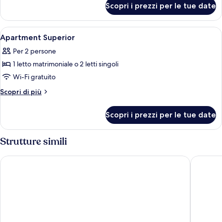
Scopri i prezzi per le tue date
Camera
Apri
Una moderna camera d'albergo con diva
11
Apartment Superior
tutte
Per 2 persone
le
1 letto matrimoniale o 2 letti singoli
foto
per
Wi-Fi gratuito
Apartment
Altri
Scopri di più
Superior
dettagli
per
Scopri i prezzi per le tue date
Apartment
Superior
Strutture simili
Hard Rock Hotel Marbella – Puerto Banús
Don Carl