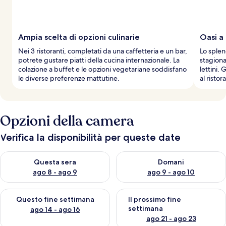
Ampia scelta di opzioni culinarie
Oasi a
Nei 3 ristoranti, completati da una caffetteria e un bar,
Lo splen
potrete gustare piatti della cucina internazionale. La
stagiona
colazione a buffet e le opzioni vegetariane soddisfano
lettini.
le diverse preferenze mattutine.
al ristor
Opzioni della camera
Verifica la disponibilità per queste date
Verifica la disponibilità per questa sera, ago 8 - ago 9
Verifica la disponibilità per d
Questa sera
Domani
ago 8 - ago 9
ago 9 - ago 10
Verifica la disponibilità per questo fine settimana, ago 14 - ag
Verifica la disponibilità per i
Questo fine settimana
Il prossimo fine
settimana
ago 14 - ago 16
ago 21 - ago 23