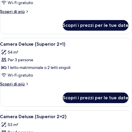
Camera
Wi-Fi gratuito
Deluxe
Altri
Scopri di più
(Superior)
dettagli
per
Scopri i prezzi per le tue date
Camera
Deluxe
(Superior)
Apri
Una camera d'albergo con un letto, un
5
Camera Deluxe (Superior 2+1)
tutte
54 m²
le
Per 3 persone
foto
per
1 letto matrimoniale o 2 letti singoli
Camera
Wi-Fi gratuito
Deluxe
Altri
Scopri di più
(Superior
dettagli
2+1)
per
Scopri i prezzi per le tue date
Camera
Deluxe
(Superior
Apri
Una camera d'albergo con un letto, un
5
2+1)
Camera Deluxe (Superior 2+2)
tutte
53 m²
le