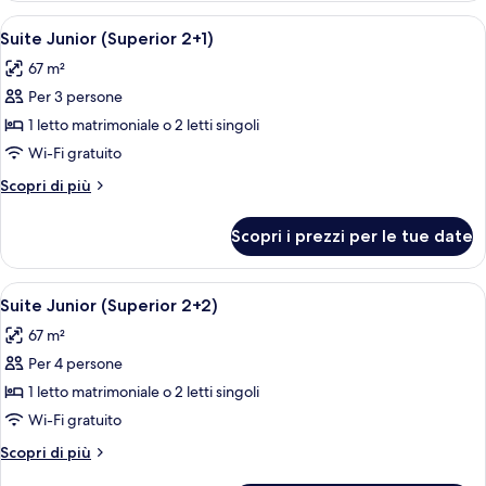
(Superior)
Apri
Una camera d'albergo moderna con un 
5
Suite Junior (Superior 2+1)
tutte
67 m²
le
Per 3 persone
foto
per
1 letto matrimoniale o 2 letti singoli
Suite
Wi-Fi gratuito
Junior
Altri
Scopri di più
(Superior
dettagli
2+1)
per
Scopri i prezzi per le tue date
Suite
Junior
(Superior
Apri
Una camera d'albergo moderna con un 
5
2+1)
Suite Junior (Superior 2+2)
tutte
67 m²
le
Per 4 persone
foto
per
1 letto matrimoniale o 2 letti singoli
Suite
Wi-Fi gratuito
Junior
Altri
Scopri di più
(Superior
dettagli