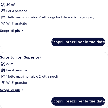
tutte
39 m²
le
Per 3 persone
foto
per
1 letto matrimoniale o 2 letti singoli e 1 divano letto (singolo)
Tripla
Wi-Fi gratuito
Superior
Altri
Scopri di più
(2+1)
dettagli
per
Scopri i prezzi per le tue date
Tripla
Superior
(2+1)
Apri
Una camera d'albergo moderna con un 
5
Suite Junior (Superior)
tutte
67 m²
le
Per 4 persone
foto
per
1 letto matrimoniale o 2 letti singoli
Suite
Wi-Fi gratuito
Junior
Altri
Scopri di più
(Superior)
dettagli
per
Scopri i prezzi per le tue date
Suite
Junior