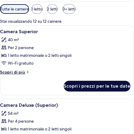
Filtri
Tutte le camere
1 letto
2 letti
3+ letti
disponibili
per
Stai visualizzando 12 su 12 camere
le
Apri
Una camera d'albergo moderna con un 
8
Camera Superior
camere
tutte
40 m²
le
Per 2 persone
foto
per
1 letto matrimoniale o 2 letti singoli
Camera
Wi-Fi gratuito
Superior
Altri
Scopri di più
dettagli
per
Scopri i prezzi per le tue date
Camera
Superior
Apri
Una camera d'albergo moderna con un l
5
Camera Deluxe (Superior)
tutte
54 m²
le
Per 4 persone
foto
per
1 letto matrimoniale o 2 letti singoli