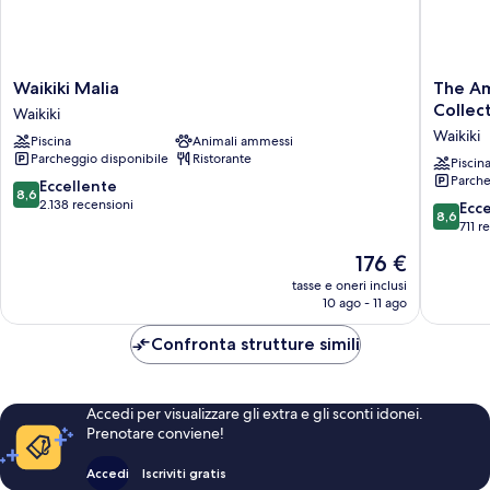
Waikiki
The
Waikiki Malia
The Am
Malia
Ambass
Collec
Waikiki
Waikiki
Hotel
Waikiki
Piscina
Animali ammessi
of
Parcheggio disponibile
Ristorante
Waikiki,
Piscin
Parche
Tapestr
8.6
Eccellente
8,6
Collecti
su
2.138 recensioni
8.6
Ecc
8,6
by
10,
su
711 r
Hilton
Eccellente,
10,
Il
176 €
Waikiki
2.138
Eccellen
prezzo
recensioni
711
tasse e oneri inclusi
attuale
10 ago - 11 ago
recensio
è
176 €
Confronta strutture simili
Accedi per visualizzare gli extra e gli sconti idonei.
Prenotare conviene!
Accedi
Iscriviti gratis