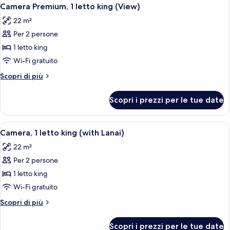
Apri
7
(Pool
Camera Premium, 1 letto king (View)
tutte
House)
22 m²
le
Per 2 persone
foto
per
1 letto king
Camera
Wi-Fi gratuito
Premium,
Altri
Scopri di più
1
dettagli
letto
per
Scopri i prezzi per le tue date
Camera
king
Premium,
(View)
1
Apri
Un letto con testiera a motivi floreal
6
letto
Camera, 1 letto king (with Lanai)
tutte
king
22 m²
(View)
le
Per 2 persone
foto
per
1 letto king
Camera,
Wi-Fi gratuito
1
Altri
Scopri di più
letto
dettagli
king
per
Scopri i prezzi per le tue date
Camera,