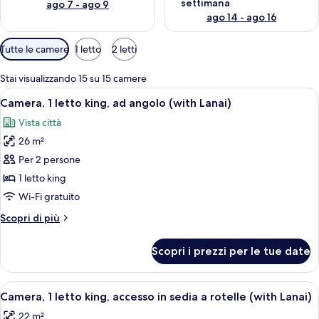
settimana
ago 7 - ago 9
ago 14 - ago 16
Filtri
Tutte le camere
1 letto
2 letti
disponibili
per
Stai visualizzando 15 su 15 camere
le
Apri
Camera d'hotel con un letto, una scriva
7
Camera, 1 letto king, ad angolo (with Lanai)
camere
tutte
Vista città
le
26 m²
foto
per
Per 2 persone
Camera,
1 letto king
1
Wi-Fi gratuito
letto
Altri
Scopri di più
king,
dettagli
ad
per
Scopri i prezzi per le tue date
Camera,
angolo
1
(with
letto
Apri
Un letto con testiera a motivi floreal
Lanai)
5
king,
Camera, 1 letto king, accesso in sedia a rotelle (with Lanai)
tutte
ad
22 m²