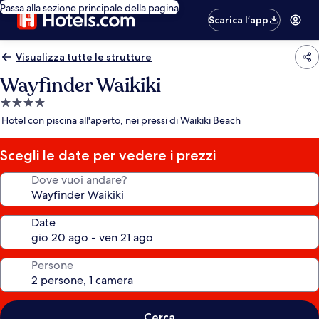
Passa alla sezione principale della pagina
Scarica l’app
Visualizza tutte le strutture
Wayfinder Waikiki
Struttura
a
Hotel con piscina all'aperto, nei pressi di Waikiki Beach
4.0
stelle
Scegli le date per vedere i prezzi
Dove vuoi andare?
Date
Persone
Cerca