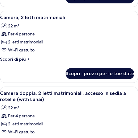
(with
1
Lanai)
letto
Apri
Una camera da letto con due letti, og
8
king
Camera, 2 letti matrimoniali
tutte
(with
22 m²
Lanai)
le
Per 4 persone
foto
per
2 letti matrimoniali
Camera,
Wi-Fi gratuito
2
Altri
Scopri di più
letti
dettagli
matrimoniali
per
Scopri i prezzi per le tue date
Camera,
2
letti
Apri
Camera d'albergo con due letti, una scri
7
matrimoniali
Camera doppia, 2 letti matrimoniali, accesso in sedia a
tutte
rotelle (with Lanai)
le
22 m²
foto
Per 4 persone
per
2 letti matrimoniali
Camera
doppia,
Wi-Fi gratuito