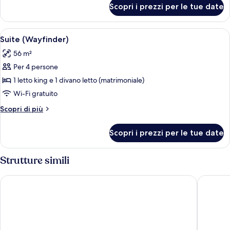
per
Scopri i prezzi per le tue date
Suite
(Penthouse)
Apri
Un soggiorno con un divano, un tavol
8
Suite (Wayfinder)
tutte
56 m²
le
Per 4 persone
foto
per
1 letto king e 1 divano letto (matrimoniale)
Suite
Wi-Fi gratuito
(Wayfinder)
Altri
Scopri di più
dettagli
per
Scopri i prezzi per le tue date
Suite
(Wayfinder)
Strutture simili
Waikiki Malia
The Amba