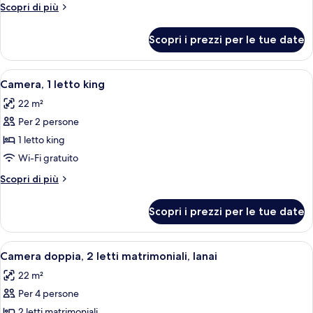
2
Altri
Scopri di più
letti
dettagli
per
matrimoniali,
Scopri i prezzi per le tue date
Camera
accesso
doppia,
in
2
Apri
Un letto con testiera a motivi floreal
5
sedia
letti
Camera, 1 letto king
tutte
matrimoniali,
a
22 m²
accesso
le
rotelle
in
Per 2 persone
foto
(with
sedia
per
1 letto king
a
Lanai)
Camera,
rotelle
Wi-Fi gratuito
(with
1
Altri
Scopri di più
Lanai)
letto
dettagli
king
per
Scopri i prezzi per le tue date
Camera,
1
letto
Apri
Una camera da letto con due letti, og
8
king
Camera doppia, 2 letti matrimoniali, lanai
tutte
22 m²
le
Per 4 persone
foto
per
2 letti matrimoniali