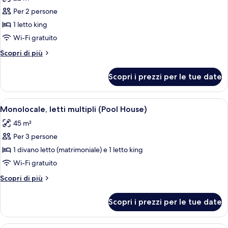
angolo
le
(with
Per 2 persone
foto
Lanai)
per
1 letto king
Camera,
Wi-Fi gratuito
1
Altri
Scopri di più
letto
dettagli
king,
per
Scopri i prezzi per le tue date
Camera,
accesso
1
in
letto
Apri
Una camera da letto con un letto, un d
sedia
8
king,
Monolocale, letti multipli (Pool House)
tutte
accesso
a
45 m²
in
le
rotelle
sedia
Per 3 persone
foto
(with
a
per
1 divano letto (matrimoniale) e 1 letto king
Lanai)
rotelle
Monolocale,
(with
Wi-Fi gratuito
Lanai)
letti
Altri
Scopri di più
multipli
dettagli
(Pool
per
Scopri i prezzi per le tue date
Monolocale,
House)
letti
multipli
Una camera d'albergo con un letto, una 