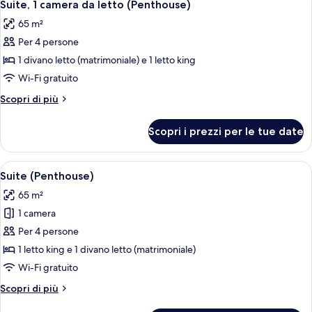
16
queen
Suite, 1 camera da letto (Penthouse)
tutte
(Pool
65 m²
House)
le
Per 4 persone
foto
per
1 divano letto (matrimoniale) e 1 letto king
Suite,
Wi-Fi gratuito
1
Altri
Scopri di più
camera
dettagli
da
per
Scopri i prezzi per le tue date
Suite,
letto
1
(Penthouse)
camera
Apri
Una terrazza sul tetto con poltrone e 
12
da
Suite (Penthouse)
tutte
letto
65 m²
(Penthouse)
le
1 camera
foto
per
Per 4 persone
Suite
1 letto king e 1 divano letto (matrimoniale)
(Penthouse)
Wi-Fi gratuito
Altri
Scopri di più
dettagli