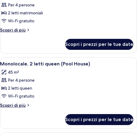
Lanai,
angolo
Per 4 persone
foto
View)
(with
per
2 letti matrimoniali
Lanai,
Doppia
View)
Wi-Fi gratuito
Premium,
Altri
Scopri di più
2
dettagli
letti
per
Scopri i prezzi per le tue date
Doppia
matrimoniali
Premium,
(View)
2
Apri
Camera d'albergo con due letti, ognuno
9
letti
Monolocale, 2 letti queen (Pool House)
tutte
matrimoniali
45 m²
(View)
le
Per 4 persone
foto
per
2 letti queen
Monolocale,
Wi-Fi gratuito
2
Altri
Scopri di più
letti
dettagli
queen
per
Scopri i prezzi per le tue date
Monolocale,
(Pool
2
House)
letti
Apri
Un tavolo di legno con sedie in vimini 