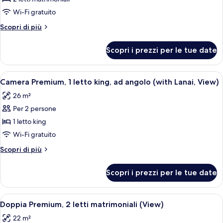
Camera
Wi-Fi gratuito
doppia,
Altri
Scopri di più
2
dettagli
letti
per
Scopri i prezzi per le tue date
Camera
matrimoniali,
doppia,
lanai
2
Apri
Una camera d'albergo con un letto grand
5
letti
Camera Premium, 1 letto king, ad angolo (with Lanai, View)
tutte
matrimoniali,
26 m²
lanai
le
Per 2 persone
foto
per
1 letto king
Camera
Wi-Fi gratuito
Premium,
Altri
Scopri di più
1
dettagli
letto
per
Scopri i prezzi per le tue date
Camera
king,
Premium,
ad
1
Apri
Camera d'albergo con due letti, una scri
angolo
9
letto
Doppia Premium, 2 letti matrimoniali (View)
tutte
king,
(with
22 m²
ad
le