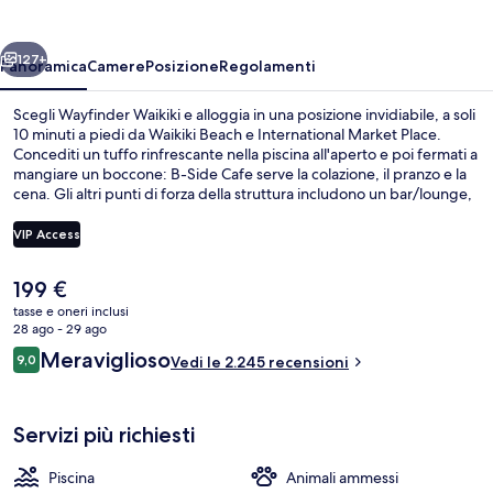
ietro
Avanti
127+
Panoramica
Camere
Posizione
Regolamenti
Scegli Wayfinder Waikiki e alloggia in una posizione invidiabile, a soli
10 minuti a piedi da Waikiki Beach e International Market Place.
Concediti un tuffo rinfrescante nella piscina all'aperto e poi fermati a
mangiare un boccone: B-Side Cafe serve la colazione, il pranzo e la
cena. Gli altri punti di forza della struttura includono un bar/lounge,
una palestra aperta giorno e notte e una vasca idromassaggio. Le
recensioni dei viaggiatori menzionano la piscina e i letti comodi.
VIP Access
Il
199 €
Vista dalla camera
prezzo
tasse e oneri inclusi
attuale
28 ago - 29 ago
è
Recensioni
Meraviglioso
9,0
Vedi le 2.245 recensioni
199 €
9,0 su 10
Servizi più richiesti
Piscina
Animali ammessi