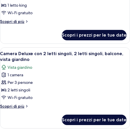
Deluxe,
1 letto king
1
Wi-Fi gratuito
letto
Altri
Scopri di più
king,
dettagli
balcone,
per
Scopri i prezzi per le tue date
vista
Camera
Deluxe,
giardino
1
Apri
Camera Deluxe con 2 letti singoli, 2 let
4
letto
Camera Deluxe con 2 letti singoli, 2 letti singoli, balcone,
tutte
king,
vista giardino
balcone,
le
Vista giardino
vista
foto
giardino
1 camera
per
Per 3 persone
Camera
Deluxe
2 letti singoli
con
Wi-Fi gratuito
2
Altri
Scopri di più
letti
dettagli
singoli,
per
Scopri i prezzi per le tue date
Camera
2
Deluxe