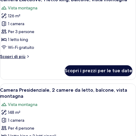
tutte
king,
Vista montagna
balcone,
le
vista
126 m²
foto
laguna
per
1 camera
Camera
Per 3 persone
Executive,
1 letto king
1
Wi-Fi gratuito
letto
Altri
Scopri di più
king,
dettagli
balcone,
per
Scopri i prezzi per le tue date
vista
Camera
Executive,
montagna
1
Apri
Camera Presidenziale, 2 camere da letto
5
letto
Camera Presidenziale, 2 camere da letto, balcone, vista
tutte
king,
montagna
balcone,
le
Vista montagna
vista
foto
montagna
148 m²
per
1 camera
Camera
Presidenziale,
Per 4 persone
2