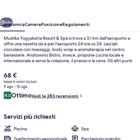
&
Spa
ietro
Avanti
49+
Panoramica
Camere
Posizione
Regolamenti
Mustika Yogyakarta Resort & Spa si trova a 3,1 km dall'aeroporto e
offre una navetta da e per l'aeroporto 24 ore su 24. Lasciati
coccolare con massaggi, body wrap e aromaterapia nel centro
benessere. Androwino Bistro, invece, propone cucina locale e
internazionale e serve la colazione, il pranzo e la cena. Gli altri punti
di forza di questo hotel di lusso sono 3 piscine all'aperto, una piscina
coperta e un miniclub per bambini (gratuito). Altri viaggiatori
Il
68 €
apprezzano le condizioni generali della struttura.
prezzo
tasse e oneri inclusi
attuale
9 ago - 10 ago
Vista dalla camera
è
Recensioni
Ottimo
8,2
Vedi le 283 recensioni
68 €
8,2 su 10
Servizi più richiesti
Piscina
Spa
Trasferimento aeroportuale
Parcheggio gratuito