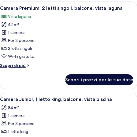
1
Apri
Biancheria da letto di alta qualità, mi
2
letto
Camera Premium, 2 letti singoli, balcone, vista laguna
tutte
king,
Vista laguna
balcone,
le
vista
42 m²
foto
laguna
per
1 camera
Camera
Per 3 persone
Premium,
2 letti singoli
2
Wi-Fi gratuito
letti
Altri
Scopri di più
singoli,
dettagli
balcone,
per
Scopri i prezzi per le tue date
vista
Camera
Premium,
laguna
2
Apri
Camera Junior, 1 letto king, balcone, vi
6
letti
Camera Junior, 1 letto king, balcone, vista piscina
tutte
singoli,
84 m²
balcone,
le
vista
1 camera
foto
laguna
per
Per 3 persone
Camera
1 letto king