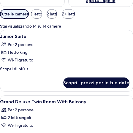
ago 14 - ago 16
Filtri
Tutte le camere
1 letto
2 letti
3+ letti
disponibili
per
Stai visualizzando 14 su 14 camere
le
Apri
Biancheria da letto di alta qualità, mi
6
Junior Suite
camere
tutte
Per 2 persone
le
1 letto king
foto
per
Wi-Fi gratuito
Junior
Altri
Scopri di più
Suite
dettagli
per
Scopri i prezzi per le tue date
Junior
Suite
Apri
Biancheria da letto di alta qualità, mi
4
Grand Deluxe Twin Room With Balcony
tutte
Per 2 persone
le
2 letti singoli
foto
per
Wi-Fi gratuito
Grand