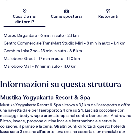
Mappa
Cosa c’è nei
Come spostarsi
Ristoranti
dintorni?
Museo Dirgantara
- 6 min in auto
- 2.1 km
Centro Commerciale TransMart Studio Mini
- 8 min in auto
- 1.4 km
Gembira Loka Zoo
- 15 min in auto
- 8.5 km
Malioboro Street
- 17 min in auto
- 11.0 km
Malioboro Mall
- 19 min in auto
- 11.0 km
Informazioni su questa struttura
Mustika Yogyakarta Resort & Spa
Mustika Yogyakarta Resort & Spa si trova a 3,1 km dall'aeroporto e offre
una navetta da e per l'aeroporto 24 ore su 24. Lasciati coccolare con
massaggi, body wrap e aromaterapia nel centro benessere. Androwino
Bistro, invece, propone cucina locale e internazionale e serve la
colazione, il pranzo e la cena. Gli altri punti di forza di questo hotel di
lusso sono 3 piscine all'aperto, una piscina coperta e un miniclub per