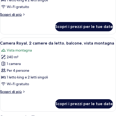
1 letto king e 2 letti singoli
camere
Wi-Fi gratuito
da
Altri
Scopri di più
letto,
dettagli
balcone,
per
Scopri i prezzi per le tue date
Camera
vista
Presidenziale,
montagna
2
Apri
Balcone
2
camere
Camera Royal, 2 camere da letto, balcone, vista montagna
tutte
da
Vista montagna
letto,
le
balcone,
240 m²
foto
vista
per
1 camera
montagna
Camera
Per 4 persone
Royal,
1 letto king e 2 letti singoli
2
Wi-Fi gratuito
camere
Altri
Scopri di più
da
dettagli
letto,
per
Scopri i prezzi per le tue date
balcone,
Camera
Royal,
vista
2