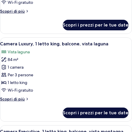
Junior,
Wi-Fi gratuito
1
Altri
Scopri di più
letto
dettagli
king,
per
Scopri i prezzi per le tue date
Camera
balcone,
Junior,
vista
1
Apri
Camera d'albergo con un letto grande, u
piscina
2
letto
Camera Luxury, 1 letto king, balcone, vista laguna
tutte
king,
Vista laguna
balcone,
le
vista
84 m²
foto
piscina
per
1 camera
Camera
Per 3 persone
Luxury,
1 letto king
1
Wi-Fi gratuito
letto
Altri
Scopri di più
king,
dettagli
balcone,
per
Scopri i prezzi per le tue date
vista
Camera
Luxury,
laguna
1
Apri
Camera Executive, 1 letto king, balcone
4
letto
Camera Executive, 1 letto king, balcone, vista montagna