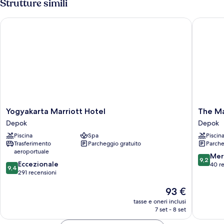
Strutture simili
montagna
camere
da
Yogyakarta Marriott Hotel
The Mano
letto,
balcone,
vista
montagna
Yogyakarta
The
Yogyakarta Marriott Hotel
The Ma
Marriott
Manoha
Depok
Depok
Hotel
Hotel
Piscina
Spa
Piscin
Depok
Yogyaka
Trasferimento
Parcheggio gratuito
Parche
Depok
aeroportuale
9.2
Mer
9,2
9.4
Eccezionale
su
40 r
9,4
su
291 recensioni
10,
10,
Meravigl
Il
93 €
Eccezionale,
40
prezzo
291
recensio
tasse e oneri inclusi
attuale
recensioni
7 set - 8 set
è