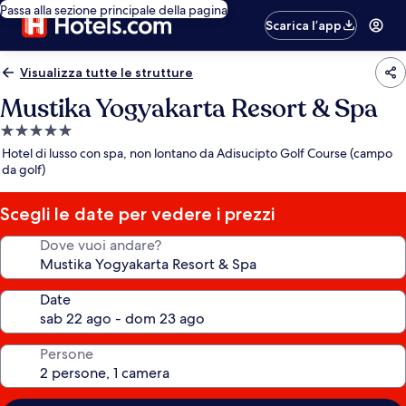
Passa alla sezione principale della pagina
Scarica l’app
Visualizza tutte le strutture
Mustika Yogyakarta Resort & Spa
Struttura
a
Hotel di lusso con spa, non lontano da Adisucipto Golf Course (campo
5.0
da golf)
stelle
Scegli le date per vedere i prezzi
Dove vuoi andare?
Date
Persone