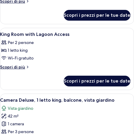
Altri
Scopri di più
Deluxe
dettagli
per
Twin
Scopri i prezzi per le tue date
Grand
Room
Deluxe
With
Twin
Apri
Biancheria da letto di alta qualità, mi
4
Balcony
Room
King Room with Lagoon Access
tutte
With
Per 2 persone
Balcony
le
1 letto king
foto
per
Wi-Fi gratuito
King
Altri
Scopri di più
Room
dettagli
per
with
Scopri i prezzi per le tue date
King
Lagoon
Room
Access
with
Apri
Balcone
3
Lagoon
Camera Deluxe, 1 letto king, balcone, vista giardino
tutte
Access
Vista giardino
le
42 m²
foto
per
1 camera
Camera
Per 3 persone