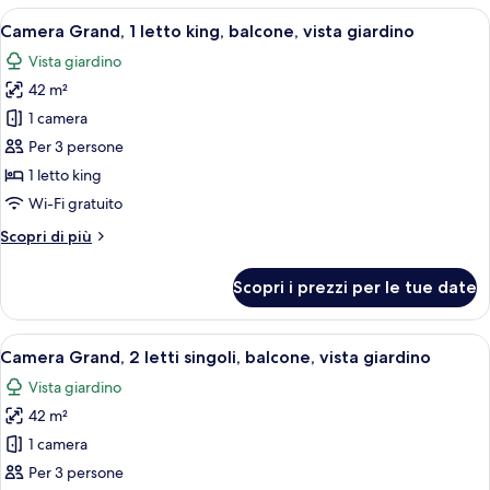
letti
con
Apri
Balcone
singoli,
3
2
Camera Grand, 1 letto king, balcone, vista giardino
tutte
letti
balcone,
Vista giardino
singoli,
le
vista
2
42 m²
foto
giardino
letti
per
1 camera
singoli,
Camera
balcone,
Per 3 persone
vista
Grand,
1 letto king
giardino
1
Wi-Fi gratuito
letto
Altri
Scopri di più
king,
dettagli
balcone,
per
Scopri i prezzi per le tue date
vista
Camera
Grand,
giardino
1
Apri
Balcone
3
letto
Camera Grand, 2 letti singoli, balcone, vista giardino
tutte
king,
Vista giardino
balcone,
le
vista
42 m²
foto
giardino
per
1 camera
Camera
Per 3 persone