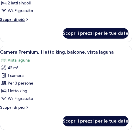
Grand,
2 letti singoli
2
Wi-Fi gratuito
letti
Altri
Scopri di più
singoli,
dettagli
balcone,
per
Scopri i prezzi per le tue date
vista
Camera
Grand,
giardino
2
Apri
Balcone
1
letti
Camera Premium, 1 letto king, balcone, vista laguna
tutte
singoli,
Vista laguna
balcone,
le
vista
42 m²
foto
giardino
per
1 camera
Camera
Per 3 persone
Premium,
1 letto king
1
Wi-Fi gratuito
letto
Altri
Scopri di più
king,
dettagli
balcone,
per
Scopri i prezzi per le tue date
vista
Camera
Premium,
laguna