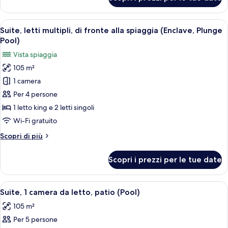
Enclave
-
Beachfront
1Kg
2
Apri
Zona piscina con pavimento in legno, p
2Qn
11
Bedroom
Suite, letti multipli, di fronte alla spiaggia (Enclave, Plunge
tutte
2
Suite
Pool)
-
le
Mphy
Vista spiaggia
1Kg
foto
2Qn
105 m²
per
2
1 camera
Suite,
Mphy
letti
Per 4 persone
multipli,
1 letto king e 2 letti singoli
di
Wi-Fi gratuito
fronte
Altri
Scopri di più
alla
dettagli
spiaggia
per
Scopri i prezzi per le tue date
Suite,
(Enclave,
letti
Plunge
multipli,
Apri
Una camera d'albergo con un letto, una
Pool)
10
di
Suite, 1 camera da letto, patio (Pool)
tutte
fronte
105 m²
alla
le
spiaggia
Per 5 persone
foto
(Enclave,