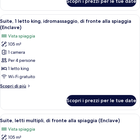
Scopri i prezzi per le tue date
Enclave
Bed
Beachfront
-
Room
Apri
Una moderna camera d'hotel con una tel
Terrace
11
-
Suite, 1 letto king, idromassaggio, di fronte alla spiaggia
tutte
King
(Enclave)
Bed
le
Vista spiaggia
-
foto
Terrace
105 m²
per
1 camera
Suite,
1
Per 4 persone
letto
1 letto king
king,
Wi-Fi gratuito
idromassaggio,
Altri
Scopri di più
di
dettagli
fronte
per
Scopri i prezzi per le tue date
Suite,
alla
1
spiaggia
letto
Apri
Camera d'albergo con divano blu, sedie
(Enclave)
13
king,
Suite, letti multipli, di fronte alla spiaggia (Enclave)
tutte
idromassaggio,
Vista spiaggia
di
le
fronte
105 m²
foto