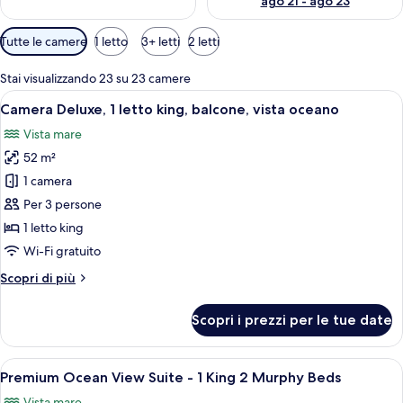
ago 21 - ago 23
Filtri
Tutte le camere
1 letto
3+ letti
2 letti
disponibili
per
Stai visualizzando 23 su 23 camere
le
Apri
Un letto rifatto con lenzuola bianche,
8
Camera Deluxe, 1 letto king, balcone, vista oceano
camere
tutte
Vista mare
le
52 m²
foto
per
1 camera
Camera
Per 3 persone
Deluxe,
1 letto king
1
Wi-Fi gratuito
letto
Altri
Scopri di più
king,
dettagli
balcone,
per
Scopri i prezzi per le tue date
vista
Camera
Deluxe,
oceano
1
Apri
Una camera d'albergo con un letto, un d
8
letto
Premium Ocean View Suite - 1 King 2 Murphy Beds
tutte
king,
Vista mare