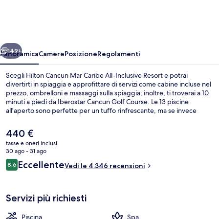
Mar
Caribe
All-
ietro
Avanti
Inclusive
149+
Panoramica
Camere
Posizione
Regolamenti
Resort
Scegli Hilton Cancun Mar Caribe All-Inclusive Resort e potrai
divertirti in spiaggia e approfittare di servizi come cabine incluse nel
prezzo, ombrelloni e massaggi sulla spiaggia; inoltre, ti troverai a 10
minuti a piedi da Iberostar Cancun Golf Course. Le 13 piscine
all'aperto sono perfette per un tuffo rinfrescante, ma se invece
preferisci un po' di relax, visita la spa e scegli tra massaggi “deep
tissue”, body wrap e manicure/pedicure. La Luce, uno dei 8
Il
440 €
ristoranti, propone cucina mediterranea e serve la cena. Gli altri
prezzo
tasse e oneri inclusi
punti di forza di questo resort di lusso sono 4 bar/lounge, una
attuale
30 ago - 31 ago
terrazza panoramica e un miniclub per bambini (gratuito). Gli ospiti
Terrazza panoramica
è
Recensioni
apprezzano molto la piscina e il personale gentile.
Eccellente
8,6
Vedi le 4.346 recensioni
440 €
8,6 su 10
Servizi più richiesti
Piscina
Spa