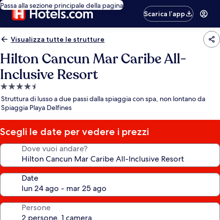
Passa alla sezione principale della pagina
Scarica l’app
Visualizza tutte le strutture
Hilton Cancun Mar Caribe All-
Inclusive Resort
Struttura
a
Struttura di lusso a due passi dalla spiaggia con spa, non lontano da
4.5
Spiaggia Playa Delfines
stelle
Scegli le date per vedere i prezzi
Dove vuoi andare?
Date
Persone