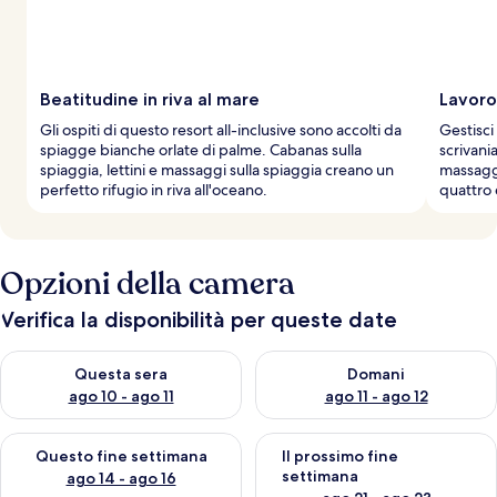
Beatitudine in riva al mare
Lavoro 
Gli ospiti di questo resort all-inclusive sono accolti da
Gestisci 
spiagge bianche orlate di palme. Cabanas sulla
scrivani
spiaggia, lettini e massaggi sulla spiaggia creano un
massaggi
perfetto rifugio in riva all'oceano.
quattro 
Opzioni della camera
Verifica la disponibilità per queste date
Verifica la disponibilità per questa sera, ago 10 - ago 11
Verifica la disponibilità per d
Questa sera
Domani
ago 10 - ago 11
ago 11 - ago 12
Verifica la disponibilità per questo fine settimana, ago 14 - ag
Verifica la disponibilità per i
Questo fine settimana
Il prossimo fine
settimana
ago 14 - ago 16