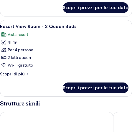
Bed
per
Scopri i prezzi per le tue date
Resort
View
Room
Apri
Camera d'albergo con due letti, una sc
5
-
Resort View Room - 2 Queen Beds
tutte
King
Vista resort
Bed
le
41 m²
foto
per
Per 4 persone
Resort
2 letti queen
View
Wi-Fi gratuito
Room
Altri
Scopri di più
-
dettagli
2
per
Scopri i prezzi per le tue date
Resort
Queen
View
Beds
Room
Strutture simili
-
2
Hilton Cancun, an All-Inclusive Resort
Hotel Riu
Queen
Beds