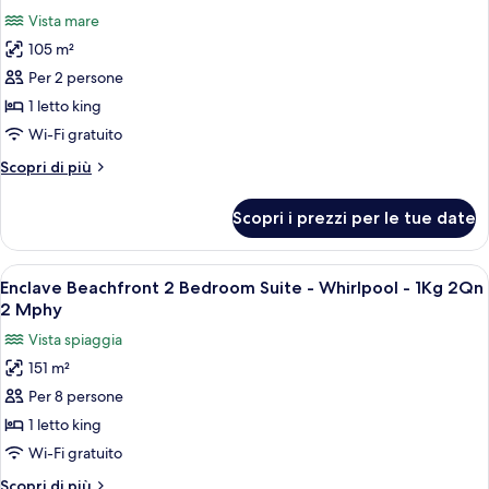
tutte
King
Vista mare
Bed
le
105 m²
foto
per
Per 2 persone
Honeymoon
1 letto king
Suite
Wi-Fi gratuito
-
Altri
Scopri di più
King
dettagli
Bed
per
Scopri i prezzi per le tue date
Honeymoon
Suite
-
Apri
Una camera d'albergo compatta con ang
13
King
Enclave Beachfront 2 Bedroom Suite - Whirlpool - 1Kg 2Qn
tutte
Bed
2 Mphy
le
Vista spiaggia
foto
151 m²
per
Per 8 persone
Enclave
Beachfront
1 letto king
2
Wi-Fi gratuito
Bedroom
Altri
Scopri di più