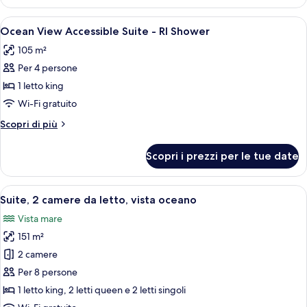
Beachfront
-
2
Apri
Una camera d'albergo con un letto, un
1Kg
6
Bedroom
Ocean View Accessible Suite - RI Shower
tutte
2Qn
Suite
105 m²
-
le
2
Plunge
Per 4 persone
foto
Mphy
Pool
per
1 letto king
-
Ocean
1Kg
Wi-Fi gratuito
2Qn
View
Altri
Scopri di più
2
Accessible
dettagli
Mphy
Suite
per
Scopri i prezzi per le tue date
Ocean
-
View
RI
Accessible
Apri
Camera d'albergo con letto, scrivania, 
Shower
12
Suite
Suite, 2 camere da letto, vista oceano
tutte
-
Vista mare
RI
le
Shower
151 m²
foto
per
2 camere
Suite,
Per 8 persone
2
1 letto king, 2 letti queen e 2 letti singoli
camere