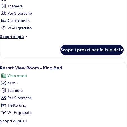
Queen
per
1 camera
Beds
Camera,
Per 3 persone
2
2 letti queen
letti
Wi-Fi gratuito
queen,
Altri
Scopri di più
vista
dettagli
oceano
per
Scopri i prezzi per le tue date
(Mobility)
Camera,
2
letti
Apri
Un letto rifatto con lenzuola bianche,
6
queen,
Resort View Room - King Bed
tutte
vista
Vista resort
oceano
le
(Mobility)
41 m²
foto
per
1 camera
Resort
Per 2 persone
View
1 letto king
Room
Wi-Fi gratuito
-
Altri
Scopri di più
King
dettagli