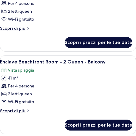
per
Per 4 persone
Camera
2 letti queen
Deluxe,
Wi-Fi gratuito
2
Altri
Scopri di più
letti
dettagli
queen,
per
Scopri i prezzi per le tue date
Camera
balcone,
Deluxe,
vista
2
Apri
Una moderna camera d'albergo con due l
oceano
5
letti
Enclave Beachfront Room - 2 Queen - Balcony
tutte
queen,
Vista spiaggia
balcone,
le
vista
41 m²
foto
oceano
per
Per 4 persone
Enclave
2 letti queen
Beachfront
Wi-Fi gratuito
Room
Altri
Scopri di più
-
dettagli
2
per
Scopri i prezzi per le tue date
Enclave
Queen
Beachfront
-