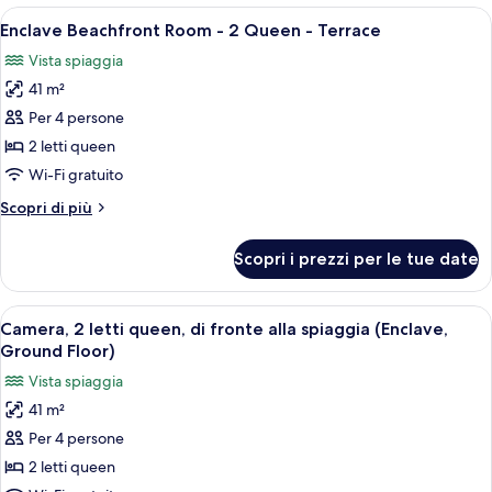
Room
Apri
Una moderna camera d'albergo con due l
Balcony
8
-
Enclave Beachfront Room - 2 Queen - Terrace
tutte
2
Vista spiaggia
Queen
le
-
41 m²
foto
Balcony
per
Per 4 persone
Enclave
2 letti queen
Beachfront
Wi-Fi gratuito
Room
Altri
Scopri di più
-
dettagli
2
per
Scopri i prezzi per le tue date
Enclave
Queen
Beachfront
-
Room
Apri
Una moderna camera d'albergo con due l
Terrace
6
-
Camera, 2 letti queen, di fronte alla spiaggia (Enclave,
tutte
2
Ground Floor)
Queen
le
Vista spiaggia
-
foto
Terrace
41 m²
per
Per 4 persone
Camera,
2
2 letti queen