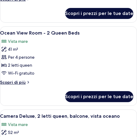
Suite
dettagli
-
per
Scopri i prezzi per le tue date
Enclave
Whirlpool
Beachfront
-
2
Apri
Una moderna camera d'albergo con due l
1Kg
7
Bedroom
Ocean View Room - 2 Queen Beds
tutte
Suite
2Qn
Vista mare
-
le
2
Whirlpool
41 m²
foto
Mphy
-
per
Per 4 persone
1Kg
Ocean
2Qn
2 letti queen
2
View
Wi-Fi gratuito
Mphy
Room
Altri
Scopri di più
-
dettagli
2
per
Scopri i prezzi per le tue date
Ocean
Queen
View
Beds
Room
Apri
Una moderna camera d'albergo con due l
9
-
Camera Deluxe, 2 letti queen, balcone, vista oceano
tutte
2
Vista mare
Queen
le
Beds
52 m²
foto