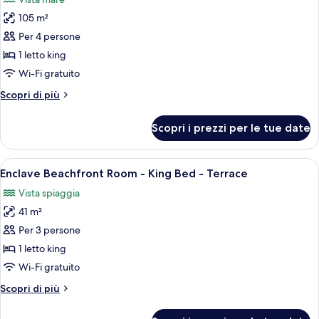
balcone,
le
vista
105 m²
foto
oceano
per
Per 4 persone
Premium
1 letto king
Ocean
Wi-Fi gratuito
View
Altri
Scopri di più
Suite
dettagli
-
per
Scopri i prezzi per le tue date
Premium
1
Ocean
King
View
Apri
Una camera d'albergo moderna con un l
2
10
Suite
Enclave Beachfront Room - King Bed - Terrace
tutte
Murphy
-
Vista spiaggia
1
le
Beds
King
41 m²
foto
2
per
Per 3 persone
Murphy
Enclave
Beds
1 letto king
Beachfront
Wi-Fi gratuito
Room
Altri
Scopri di più
-
dettagli
King
per