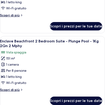
per
1 letto king
Plunge
Suite,
Pool)
Wi-Fi gratuito
1
Altri
Scopri di più
camera
dettagli
da
per
Scopri i prezzi per le tue date
Suite,
letto,
1
patio
camera
Apri
Zona piscina con pavimento in legno, p
(Pool)
14
da
Enclave Beachfront 2 Bedroom Suite - Plunge Pool - 1Kg
tutte
letto,
2Qn 2 Mphy
patio
le
Vista spiaggia
(Pool)
foto
151 m²
per
1 camera
Enclave
Beachfront
Per 8 persone
2
1 letto king
Bedroom
Wi-Fi gratuito
Suite
Altri
Scopri di più
-
dettagli
Plunge
per
Scopri i prezzi per le tue date
Enclave
Pool