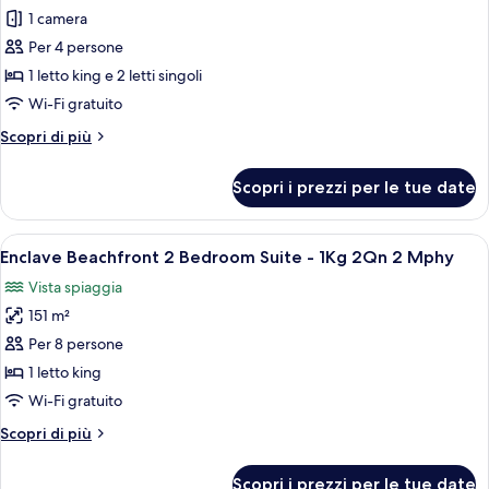
alla
per
1 camera
spiaggia
Suite,
(Enclave)
Per 4 persone
letti
1 letto king e 2 letti singoli
multipli,
Wi-Fi gratuito
di
Altri
Scopri di più
fronte
dettagli
alla
per
Scopri i prezzi per le tue date
spiaggia
Suite,
letti
(Enclave)
multipli,
Apri
Camera d'albergo con divano blu, sedie
12
di
Enclave Beachfront 2 Bedroom Suite - 1Kg 2Qn 2 Mphy
tutte
fronte
Vista spiaggia
alla
le
spiaggia
151 m²
foto
(Enclave)
per
Per 8 persone
Enclave
1 letto king
Beachfront
Wi-Fi gratuito
2
Altri
Scopri di più
Bedroom
dettagli
Suite
per
Scopri i prezzi per le tue date