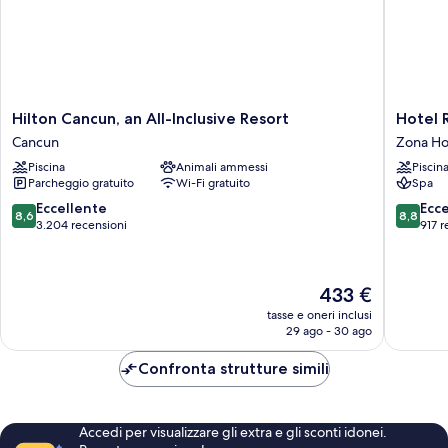
Hilton
Hotel
Hilton Cancun, an All-Inclusive Resort
Hotel R
Cancun,
Riu
Cancun
Zona Ho
an
Ventura
Piscina
Animali ammessi
Piscin
All-
-
Parcheggio gratuito
Wi-Fi gratuito
Spa
Inclusive
All
Resort
Inclusiv
8.6
8.8
Eccellente
Ecc
8,6
8,8
Cancun
Zona
su
su
3.204 recensioni
917 r
Hoteler
10,
10,
Eccellente,
Eccellen
3.204
917
Il
433 €
recensioni
recensio
prezzo
tasse e oneri inclusi
attuale
29 ago - 30 ago
è
433 €
Confronta strutture simili
Accedi per visualizzare gli extra e gli sconti idonei.