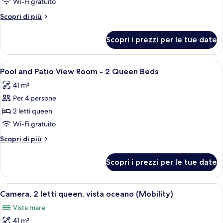
letti
Wi-Fi gratuito
queen,
Altri
Scopri di più
di
dettagli
fronte
per
Scopri i prezzi per le tue date
Camera,
alla
2
spiaggia
letti
Apri
Una moderna camera d'albergo con due l
(Enclave,
5
queen,
Pool and Patio View Room - 2 Queen Beds
tutte
di
Ground
41 m²
fronte
le
Floor)
alla
Per 4 persone
foto
spiaggia
per
2 letti queen
(Enclave,
Pool
Ground
Wi-Fi gratuito
Floor)
and
Altri
Scopri di più
Patio
dettagli
View
per
Scopri i prezzi per le tue date
Pool
Room
and
-
Patio
Apri
Una camera d'albergo moderna con un 
2
7
View
Camera, 2 letti queen, vista oceano (Mobility)
tutte
Room
Queen
Vista mare
-
le
Beds
2
41 m²
foto