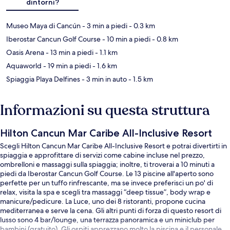
dintorni?
Museo Maya di Cancún
- 3 min a piedi
- 0.3 km
Iberostar Cancun Golf Course
- 10 min a piedi
- 0.8 km
Oasis Arena
- 13 min a piedi
- 1.1 km
Aquaworld
- 19 min a piedi
- 1.6 km
Spiaggia Playa Delfines
- 3 min in auto
- 1.5 km
Informazioni su questa struttura
Hilton Cancun Mar Caribe All-Inclusive Resort
Scegli Hilton Cancun Mar Caribe All-Inclusive Resort e potrai divertirti in
spiaggia e approfittare di servizi come cabine incluse nel prezzo,
ombrelloni e massaggi sulla spiaggia; inoltre, ti troverai a 10 minuti a
piedi da Iberostar Cancun Golf Course. Le 13 piscine all'aperto sono
perfette per un tuffo rinfrescante, ma se invece preferisci un po' di
relax, visita la spa e scegli tra massaggi “deep tissue”, body wrap e
manicure/pedicure. La Luce, uno dei 8 ristoranti, propone cucina
mediterranea e serve la cena. Gli altri punti di forza di questo resort di
lusso sono 4 bar/lounge, una terrazza panoramica e un miniclub per
bambini (gratuito). Gli ospiti apprezzano molto la piscina e il personale