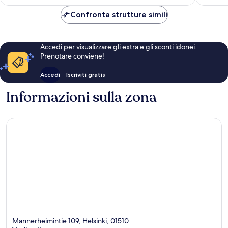
è
131 €
Confronta strutture simili
Accedi per visualizzare gli extra e gli sconti idonei.
Prenotare conviene!
Accedi
Iscriviti gratis
Informazioni sulla zona
Mannerheimintie 109, Helsinki, 01510