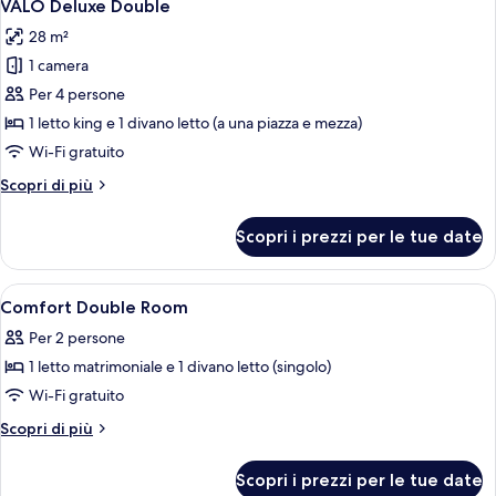
4
VALO Deluxe Double
tutte
28 m²
le
1 camera
foto
per
Per 4 persone
VALO
1 letto king e 1 divano letto (a una piazza e mezza)
Deluxe
Wi-Fi gratuito
Double
Altri
Scopri di più
dettagli
per
Scopri i prezzi per le tue date
VALO
Deluxe
Double
Apri
Una camera da letto moderna con un let
4
Comfort Double Room
tutte
Per 2 persone
le
1 letto matrimoniale e 1 divano letto (singolo)
foto
per
Wi-Fi gratuito
Comfort
Altri
Scopri di più
Double
dettagli
per
Room
Scopri i prezzi per le tue date
Comfort