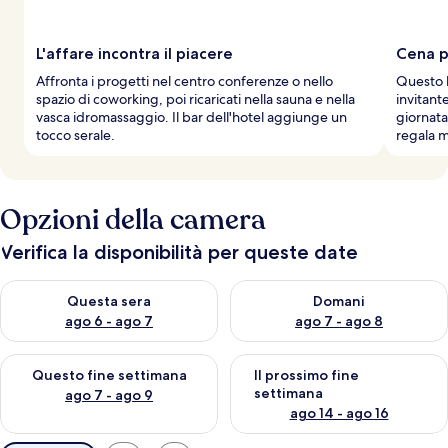
L'affare incontra il piacere
Cena p
Affronta i progetti nel centro conferenze o nello
Questo h
spazio di coworking, poi ricaricati nella sauna e nella
invitante
vasca idromassaggio. Il bar dell'hotel aggiunge un
giornata
tocco serale.
regala m
Opzioni della camera
Verifica la disponibilità per queste date
Verifica la disponibilità per questa sera, ago 6 - ago 7
Verifica la disponibilità per d
Questa sera
Domani
ago 6 - ago 7
ago 7 - ago 8
Verifica la disponibilità per questo fine settimana, ago 7 - ago
Verifica la disponibilità per il
Questo fine settimana
Il prossimo fine
settimana
ago 7 - ago 9
ago 14 - ago 16