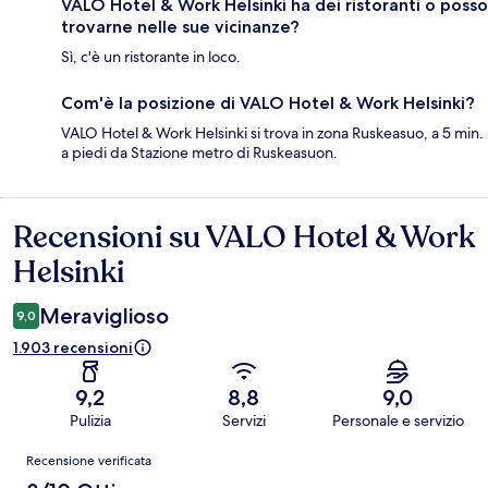
VALO Hotel & Work Helsinki ha dei ristoranti o posso
trovarne nelle sue vicinanze?
Sì, c'è un ristorante in loco.
Com'è la posizione di VALO Hotel & Work Helsinki?
VALO Hotel & Work Helsinki si trova in zona Ruskeasuo, a 5 min.
a piedi da Stazione metro di Ruskeasuon.
Recensioni su VALO Hotel & Work
Recensioni
Helsinki
Meraviglioso
9,0
1.903 recensioni
9,2
8,8
9,0
Pulizia
Servizi
Personale e servizio
Recensioni
Recensione verificata