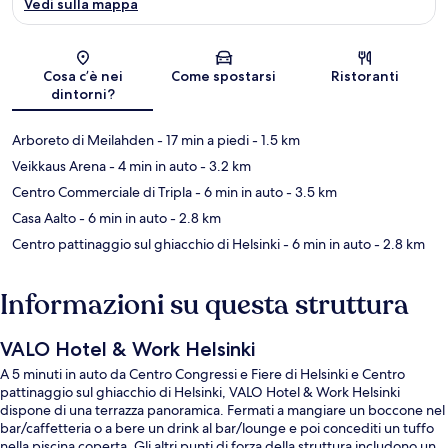
Vedi sulla mappa
Mappa
Cosa c’è nei
Come spostarsi
Ristoranti
dintorni?
Arboreto di Meilahden
- 17 min a piedi
- 1.5 km
Veikkaus Arena
- 4 min in auto
- 3.2 km
Centro Commerciale di Tripla
- 6 min in auto
- 3.5 km
Casa Aalto
- 6 min in auto
- 2.8 km
Centro pattinaggio sul ghiacchio di Helsinki
- 6 min in auto
- 2.8 km
Informazioni su questa struttura
VALO Hotel & Work Helsinki
A 5 minuti in auto da Centro Congressi e Fiere di Helsinki e Centro
pattinaggio sul ghiacchio di Helsinki, VALO Hotel & Work Helsinki
dispone di una terrazza panoramica. Fermati a mangiare un boccone nel
bar/caffetteria o a bere un drink al bar/lounge e poi concediti un tuffo
nella piscina coperta. Gli altri punti di forza della struttura includono un