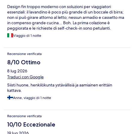
Design fin troppo moderno con soluzioni per viaggiatori
essenziali: il lavandino è poco più grande di un boccale di birra;
non si può girare attorno al letto; nessun armadio e cassetto ma
in compenso grande cucina... Boh. La prima colazione è
peggiorata e le richieste di self-check-in sono petulanti.
Probabilmente l'ultima volta che ci metto piede
Viaggio di 1 notte
Recensione verificata
8/10 Ottimo
8 lug 2026
Traduci con Google
Siisti huone, henkilökunta ystävällisiä ja aamiainen erittäin
kattava.
Anne, viaggio di 1 notte
Recensione verificata
10/10 Eccezionale
19 lug 2026