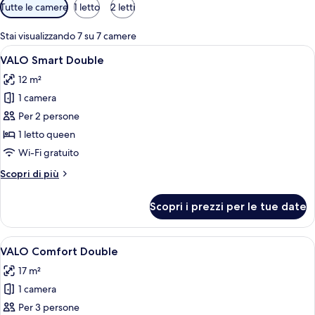
Filtri
Tutte le camere
1 letto
2 letti
disponibili
per
Stai visualizzando 7 su 7 camere
le
Apri
VALO Smart Double | Biancheria da let
4
VALO Smart Double
camere
tutte
12 m²
le
1 camera
foto
per
Per 2 persone
VALO
1 letto queen
Smart
Wi-Fi gratuito
Double
Altri
Scopri di più
dettagli
per
Scopri i prezzi per le tue date
VALO
Smart
Double
Apri
Una moderna camera d'hotel con angolo
4
VALO Comfort Double
tutte
17 m²
le
1 camera
foto
per
Per 3 persone