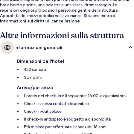
bar a bordo piscina, una palestra e una vasca idromassaggio. Le
recensioni degli ospiti lodano il personale gentile della struttura.
Approfitta dei mezzi pubblici nelle vicinanze: Stazione metro di
Ruskeasuon è a 5 min e Stazione metro di Kytösuontie a 6 min a piedi.
Informazioni sui diritti di cancellazione
Altre informazioni sulla struttura
Informazioni generali
Dimensioni dell'hotel
422 camere
Su 7 piani
Arrivo/partenza
L'orario del check-in è il seguente: 16:00-a qualsiasi ora
Check-in senza contatti disponibile
Check-in/out veloce
Il check-in anticipato è soggetto a disponibilità
Età minima per effettuare il check-in: 18 anni