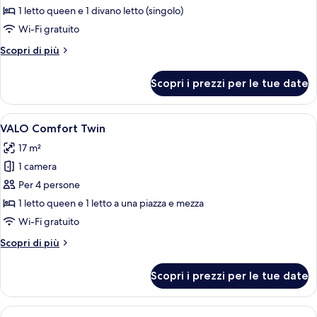
VALO
1 letto queen e 1 divano letto (singolo)
Comfort
Wi-Fi gratuito
Double
Altri
Scopri di più
dettagli
per
Scopri i prezzi per le tue date
VALO
Comfort
Double
Apri
VALO Comfort Twin | Biancheria da let
4
VALO Comfort Twin
tutte
17 m²
le
1 camera
foto
per
Per 4 persone
VALO
1 letto queen e 1 letto a una piazza e mezza
Comfort
Wi-Fi gratuito
Twin
Altri
Scopri di più
dettagli
per
Scopri i prezzi per le tue date
VALO
Comfort
Twin
Apri
Una camera d'albergo moderna con un l