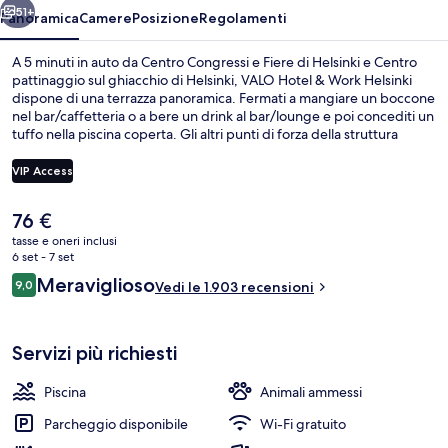
51+
Panoramica
Camere
Posizione
Regolamenti
A 5 minuti in auto da Centro Congressi e Fiere di Helsinki e Centro
pattinaggio sul ghiacchio di Helsinki, VALO Hotel & Work Helsinki
dispone di una terrazza panoramica. Fermati a mangiare un boccone
nel bar/caffetteria o a bere un drink al bar/lounge e poi concediti un
tuffo nella piscina coperta. Gli altri punti di forza della struttura
includono un bar a bordo piscina, una palestra e una vasca
idromassaggio. Le recensioni degli ospiti lodano il personale gentile
VIP Access
della struttura. Approfitta dei mezzi pubblici nelle vicinanze:
Stazione metro di Ruskeasuon è a 5 min e Stazione metro di
Il
76 €
Kytösuontie a 6 min a piedi.
Piscina coperta
prezzo
tasse e oneri inclusi
attuale
6 set - 7 set
è
Recensioni
Meraviglioso
9,0
Vedi le 1.903 recensioni
76 €
9,0 su 10
Servizi più richiesti
Piscina
Animali ammessi
Parcheggio disponibile
Wi-Fi gratuito