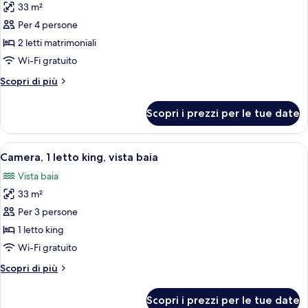
33 m²
foto
per
Per 4 persone
Camera,
2 letti matrimoniali
2
Wi-Fi gratuito
letti
Altri
Scopri di più
matrimoniali,
dettagli
vista
per
Scopri i prezzi per le tue date
Camera,
baia
2
letti
Apri
Una camera d'albergo con un letto gran
10
matrimoniali,
Camera, 1 letto king, vista baia
tutte
vista
Vista baia
baia
le
33 m²
foto
per
Per 3 persone
Camera,
1 letto king
1
Wi-Fi gratuito
letto
Altri
Scopri di più
king,
dettagli
vista
per
Scopri i prezzi per le tue date
Camera,
baia