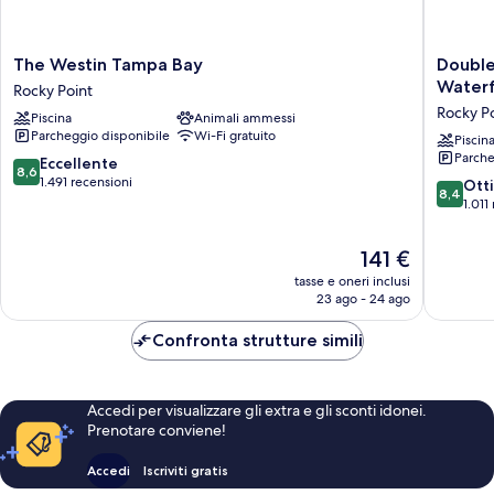
The
DoubleT
The Westin Tampa Bay
Double
Westin
by
Waterf
Rocky Point
Tampa
Hilton
Rocky P
Piscina
Animali ammessi
Bay
Tampa
Parcheggio disponibile
Wi-Fi gratuito
Rocky
Rocky
Piscin
Parche
Point
Point
8.6
Eccellente
8,6
Waterfr
su
1.491 recensioni
8.4
Ott
8,4
Rocky
10,
su
1.011
Point
Eccellente,
10,
1.491
Ottimo,
Il
141 €
recensioni
1.011
prezzo
tasse e oneri inclusi
recensio
attuale
23 ago - 24 ago
è
141 €
Confronta strutture simili
Accedi per visualizzare gli extra e gli sconti idonei.
Prenotare conviene!
Accedi
Iscriviti gratis