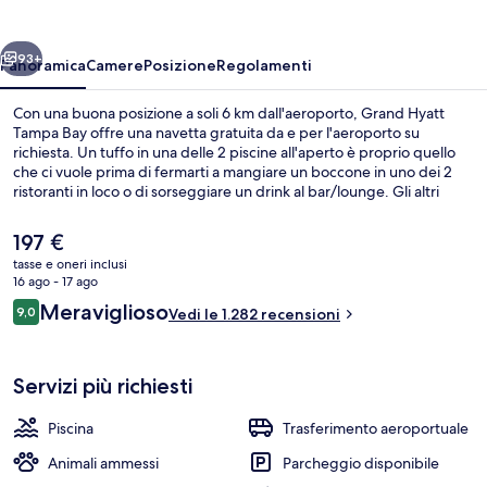
Bay
ietro
Avanti
93+
Panoramica
Camere
Posizione
Regolamenti
Con una buona posizione a soli 6 km dall'aeroporto, Grand Hyatt
Tampa Bay offre una navetta gratuita da e per l'aeroporto su
richiesta. Un tuffo in una delle 2 piscine all'aperto è proprio quello
che ci vuole prima di fermarti a mangiare un boccone in uno dei 2
ristoranti in loco o di sorseggiare un drink al bar/lounge. Gli altri
punti di forza della struttura includono un bar a bordo piscina, un
centro fitness aperto 24 ore su 24 e una palestra aperta giorno e
Il
197 €
notte. Le recensioni dei viaggiatori menzionano il personale gentile
prezzo
tasse e oneri inclusi
e la posizione invidiabile.
attuale
16 ago - 17 ago
2 piscine all'aperto
è
Recensioni
Meraviglioso
9,0
Vedi le 1.282 recensioni
197 €
9,0 su 10
Servizi più richiesti
Piscina
Trasferimento aeroportuale
Animali ammessi
Parcheggio disponibile