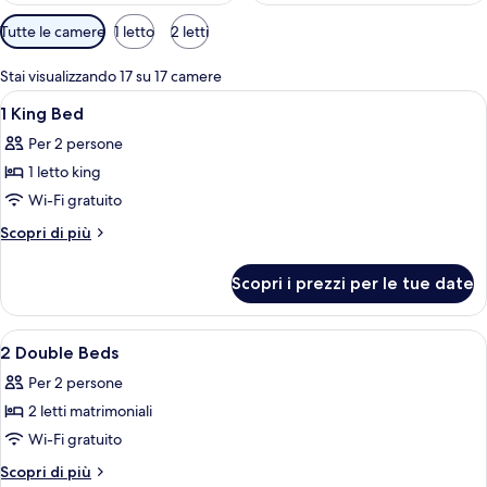
Filtri
Tutte le camere
1 letto
2 letti
disponibili
per
Stai visualizzando 17 su 17 camere
le
Apri
Una camera d'albergo moderna con un'
6
1 King Bed
camere
tutte
Per 2 persone
le
1 letto king
foto
per
Wi-Fi gratuito
1
Altri
Scopri di più
King
dettagli
per
Bed
Scopri i prezzi per le tue date
1
King
Bed
Apri
Una camera d'albergo moderna con un'
4
2 Double Beds
tutte
Per 2 persone
le
2 letti matrimoniali
foto
per
Wi-Fi gratuito
2
Altri
Scopri di più