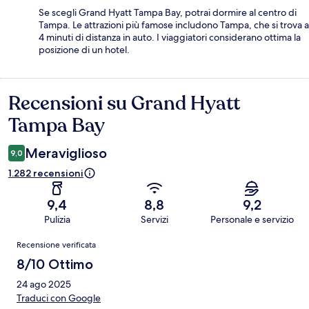
Se scegli Grand Hyatt Tampa Bay, potrai dormire al centro di
Tampa. Le attrazioni più famose includono Tampa, che si trova a
4 minuti di distanza in auto. I viaggiatori considerano ottima la
posizione di un hotel.
Recensioni su Grand Hyatt
Recensioni
Tampa Bay
Meraviglioso
9,0
1.282 recensioni
9,4
8,8
9,2
Pulizia
Servizi
Personale e servizio
Recensioni
Recensione verificata
8/10 Ottimo
24 ago 2025
Traduci con Google