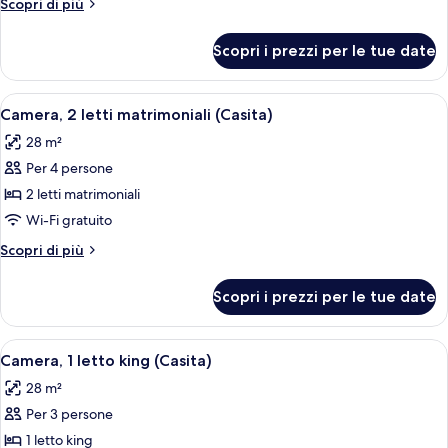
Altri
Scopri di più
letti
dettagli
matrimoniali
per
Scopri i prezzi per le tue date
Camera,
2
letti
Apri
Una camera d'albergo con due letti, 
10
matrimoniali
Camera, 2 letti matrimoniali (Casita)
tutte
28 m²
le
Per 4 persone
foto
per
2 letti matrimoniali
Camera,
Wi-Fi gratuito
2
Altri
Scopri di più
letti
dettagli
matrimoniali
per
Scopri i prezzi per le tue date
Camera,
(Casita)
2
letti
Apri
Una camera d'albergo moderna con un
9
matrimoniali
Camera, 1 letto king (Casita)
tutte
(Casita)
28 m²
le
Per 3 persone
foto
per
1 letto king