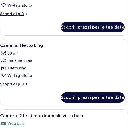
Camera,
Wi-Fi gratuito
1
Altri
Scopri di più
letto
dettagli
king
per
Scopri i prezzi per le tue date
Camera,
(Casita)
1
letto
Apri
Una camera d'albergo con un letto, una 
8
king
Camera, 1 letto king
tutte
(Casita)
33 m²
le
Per 3 persone
foto
per
1 letto king
Camera,
Wi-Fi gratuito
1
Altri
Scopri di più
letto
dettagli
king
per
Scopri i prezzi per le tue date
Camera,
1
letto
Apri
Una camera d'albergo con due letti, una
7
king
Camera, 2 letti matrimoniali, vista baia
tutte
Vista baia
le