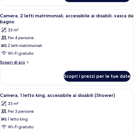
1
letto
Apri
Camera d'albergo con due letti, una scr
8
king,
Camera, 2 letti matrimoniali, accessibile ai disabili, vasca da
tutte
vista
bagno
baia
le
33 m²
foto
Per 4 persone
per
2 letti matrimoniali
Camera,
2
Wi-Fi gratuito
letti
Altri
Scopri di più
matrimoniali,
dettagli
per
accessibile
Scopri i prezzi per le tue date
Camera,
ai
2
disabili,
letti
Apri
Una camera d'albergo con un letto, una 
11
vasca
matrimoniali,
Camera, 1 letto king, accessibile ai disabili (Shower)
tutte
accessibile
da
33 m²
ai
le
bagno
disabili,
Per 3 persone
foto
vasca
per
1 letto king
da
Camera,
bagno
Wi-Fi gratuito
1