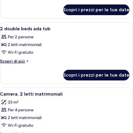
Double
dettagli
per
Beds
Scopri i prezzi per le tue date
2
Double
Beds
Apri
Una camera d'albergo moderna con un'
7
2 double beds ada tub
tutte
Per 2 persone
le
2 letti matrimoniali
foto
per
Wi-Fi gratuito
2
Altri
Scopri di più
double
dettagli
per
beds
Scopri i prezzi per le tue date
2
ada
double
tub
beds
Apri
Camera d'albergo con due letti, una scr
7
ada
Camera, 2 letti matrimoniali
tutte
tub
33 m²
le
Per 4 persone
foto
per
2 letti matrimoniali
Camera,
Wi-Fi gratuito
2