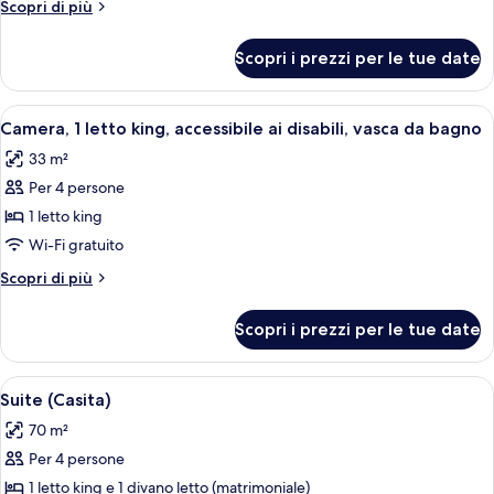
Altri
Scopri di più
letto
dettagli
king,
per
Scopri i prezzi per le tue date
Camera,
accessibile
1
ai
letto
Apri
Una camera d'albergo con un letto, una 
disabili
10
king,
Camera, 1 letto king, accessibile ai disabili, vasca da bagno
tutte
accessibile
(Shower)
33 m²
ai
le
disabili
Per 4 persone
foto
(Shower)
per
1 letto king
Camera,
Wi-Fi gratuito
1
Altri
Scopri di più
letto
dettagli
king,
per
Scopri i prezzi per le tue date
Camera,
accessibile
1
ai
letto
Apri
Zona pranzo moderna con tavolo in ma
disabili,
10
king,
Suite (Casita)
tutte
accessibile
vasca
70 m²
ai
le
da
disabili,
Per 4 persone
foto
bagno
vasca
per
1 letto king e 1 divano letto (matrimoniale)