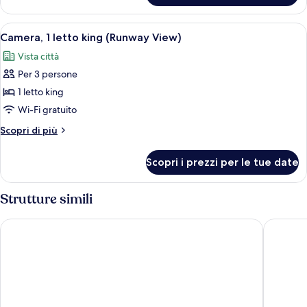
(Runway
2
View)
letti
Apri
Una camera d'albergo con un letto, una 
8
matrimoniali
Camera, 1 letto king (Runway View)
tutte
(Runway
Vista città
View)
le
Per 3 persone
foto
per
1 letto king
Camera,
Wi-Fi gratuito
1
Altri
Scopri di più
letto
dettagli
king
per
Scopri i prezzi per le tue date
Camera,
(Runway
1
View)
letto
Strutture simili
king
(Runway
The Westin Tampa Bay
DoubleTr
View)