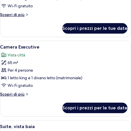
da
Suite
bagno
Wi-Fi gratuito
(Casita)
Altri
Scopri di più
dettagli
per
Scopri i prezzi per le tue date
Suite
(Casita)
Apri
Una camera d'albergo con un letto gra
7
Camera Executive
tutte
Vista città
le
65 m²
foto
per
Per 4 persone
Camera
1 letto king e 1 divano letto (matrimoniale)
Executive
Wi-Fi gratuito
Altri
Scopri di più
dettagli
per
Scopri i prezzi per le tue date
Camera
Executive
Apri
Una camera d'albergo con un letto gra
8
Suite, vista baia
tutte