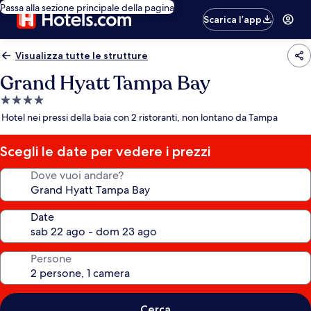
Passa alla sezione principale della pagina
Scarica l’app
Visualizza tutte le strutture
Grand Hyatt Tampa Bay
Struttura
a
Hotel nei pressi della baia con 2 ristoranti, non lontano da Tampa
4.0
stelle
Scegli le date per vedere i prezzi
Dove vuoi andare?
Date
Persone
Cerca