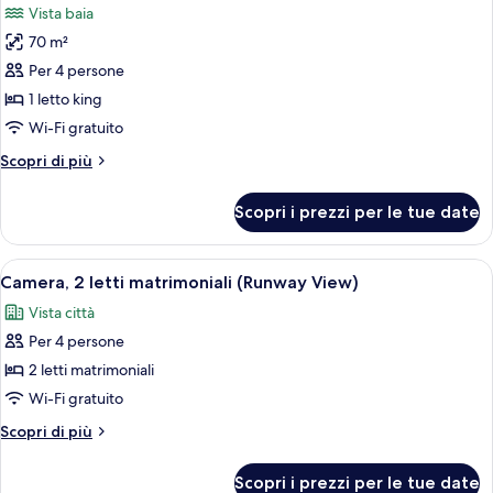
Vista baia
le
70 m²
foto
per
Per 4 persone
Suite,
1 letto king
vista
Wi-Fi gratuito
baia
Altri
Scopri di più
dettagli
per
Scopri i prezzi per le tue date
Suite,
vista
baia
Apri
Camera d'albergo con due letti, una scr
7
Camera, 2 letti matrimoniali (Runway View)
tutte
Vista città
le
Per 4 persone
foto
per
2 letti matrimoniali
Camera,
Wi-Fi gratuito
2
Altri
Scopri di più
letti
dettagli
matrimoniali
per
Scopri i prezzi per le tue date
Camera,