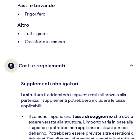
Pasti e bevande
Frigorifero
Altro
Tutti i giorni
Cassaforte in camera
Costi e regolamenti
Supplementi obbligatori
La struttura ti addebiterà i seguenti costi all'arrivo o alla
partenza. I supplementi potrebbero includere le tasse
applicabili:
Il comune impone una
tassa di soggiorno
che dovrà
essere versata alla struttura. L'importo varia in base alla
stagione e potrebbe non applicarsi in alcuni periodi
dell'anno. Potrebbero essere previste altre esenzioni o
riduzioni. Per ulteriori informazioni, contatta la struttura