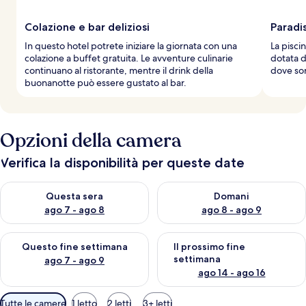
Colazione e bar deliziosi
Paradi
In questo hotel potrete iniziare la giornata con una
La pisci
colazione a buffet gratuita. Le avventure culinarie
dotata d
continuano al ristorante, mentre il drink della
dove sor
buonanotte può essere gustato al bar.
Opzioni della camera
Verifica la disponibilità per queste date
Verifica la disponibilità per questa sera, ago 7 - ago 8
Verifica la disponibilità per d
Questa sera
Domani
ago 7 - ago 8
ago 8 - ago 9
Verifica la disponibilità per questo fine settimana, ago 7 - ago
Verifica la disponibilità per il
Questo fine settimana
Il prossimo fine
settimana
ago 7 - ago 9
ago 14 - ago 16
Filtri
Tutte le camere
1 letto
2 letti
3+ letti