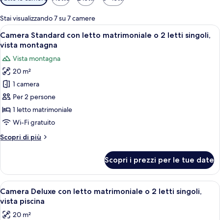
disponibili
per
Stai visualizzando 7 su 7 camere
le
Apri
Camera d'albergo con un letto grande, 
5
Camera Standard con letto matrimoniale o 2 letti singoli,
camere
tutte
vista montagna
le
Vista montagna
foto
20 m²
per
1 camera
Camera
Standard
Per 2 persone
con
1 letto matrimoniale
letto
Wi-Fi gratuito
matrimoniale
Altri
Scopri di più
o
dettagli
2
per
Scopri i prezzi per le tue date
Camera
letti
Standard
singoli,
con
Apri
Camera Deluxe con letto matrimoniale o 
vista
6
letto
Camera Deluxe con letto matrimoniale o 2 letti singoli,
tutte
montagna
matrimoniale
vista piscina
o
le
20 m²
2
foto