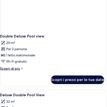
Double Deluxe Pool view
20 m²
Per 2 persone
1 letto matrimoniale
Wi-Fi gratuito
Altri
Scopri di più
dettagli
per
Scopri i prezzi per le tue date
Double
Deluxe
Pool
Apri
Una cassaforte in camera, una scrivani
6
view
Deluxe Double Pool View
tutte
22 m²
le