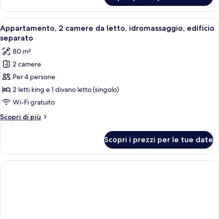
Standard,
idromassaggio,
Apri
Un soggiorno moderno con divano, tavo
10
edificio
Appartamento, 2 camere da letto, idromassaggio, edificio
tutte
separato
separato
le
80 m²
foto
2 camere
per
Per 4 persone
Appartamento,
2
2 letti king e 1 divano letto (singolo)
camere
Wi-Fi gratuito
da
Altri
Scopri di più
letto,
dettagli
idromassaggio,
per
Scopri i prezzi per le tue date
Appartamento,
edificio
2
separato
camere
da
letto,
idromassaggio,
edificio
separato