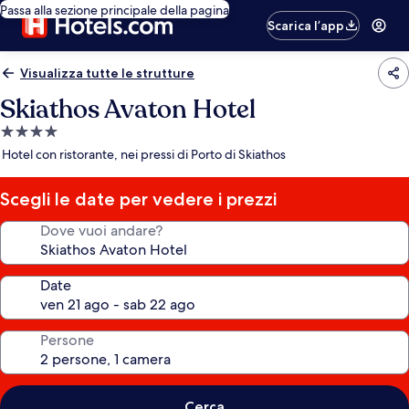
Passa alla sezione principale della pagina
Scarica l’app
Visualizza tutte le strutture
Skiathos Avaton Hotel
Struttura
a
Hotel con ristorante, nei pressi di Porto di Skiathos
4.0
stelle
Scegli le date per vedere i prezzi
Dove vuoi andare?
Date
Persone
Cerca