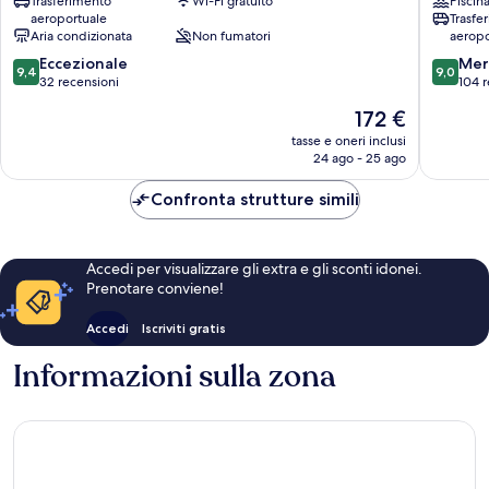
Trasferimento
Wi-Fi gratuito
Piscin
Skiathos
Skiathos
aeroportuale
Trasfe
Aria condizionata
Non fumatori
aeropo
9.4
9.0
Eccezionale
Mer
9,4
9,0
su
su
32 recensioni
104 r
10,
10,
Il
172 €
Eccezionale,
Meravigl
prezzo
32
104
tasse e oneri inclusi
attuale
24 ago - 25 ago
recensioni
recensio
è
172 €
Confronta strutture simili
Accedi per visualizzare gli extra e gli sconti idonei.
Prenotare conviene!
Accedi
Iscriviti gratis
Informazioni sulla zona