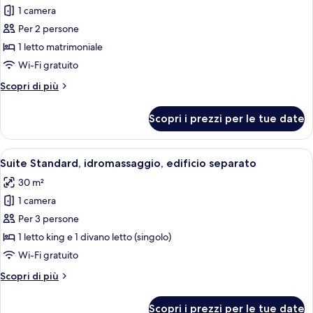
letti
1 camera
per
singoli,
Per 2 persone
Camera
vista
montagna
Deluxe
1 letto matrimoniale
con
Wi-Fi gratuito
letto
Altri
Scopri di più
matrimoniale
dettagli
o
per
Scopri i prezzi per le tue date
Camera
2
Deluxe
letti
con
Apri
Una camera da letto con un letto, comod
singoli,
6
letto
Suite Standard, idromassaggio, edificio separato
tutte
matrimoniale
vista
30 m²
o
le
piscina
2
1 camera
foto
letti
per
Per 3 persone
singoli,
Suite
vista
1 letto king e 1 divano letto (singolo)
piscina
Standard,
Wi-Fi gratuito
idromassaggio,
Altri
Scopri di più
edificio
dettagli
separato
per
Scopri i prezzi per le tue date
Suite