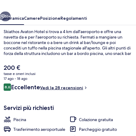
ietro
Avanti
51+
Panoramica
Camere
Posizione
Regolamenti
Skiathos Avaton Hotel si trova a 4 km dall'aeroporto e offre una
navetta da e per l'aeroporto su richiesta. Fermati a mangiare un
boccone nel ristorante o a bere un drink al bar/lounge e poi
concediti un tuffo nella piscina stagionale all'aperto. Gli altri punti di
forza della struttura includono un bar a bordo piscina, uno snack bar
e un giardino.
Il
200 €
prezzo
tasse e oneri inclusi
attuale
17 ago - 18 ago
Piscina stagionale all'aperto, ombrelloni
è
Recensioni
Eccellente
8,6
Vedi le 28 recensioni
200 €
8,6 su 10
Servizi più richiesti
Piscina
Colazione gratuita
Trasferimento aeroportuale
Parcheggio gratuito