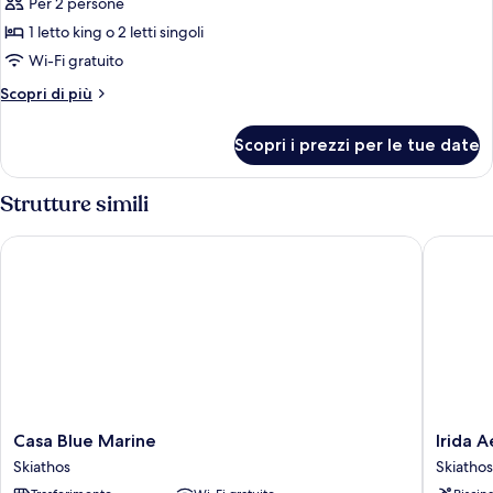
Per 2 persone
foto
per
1 letto king o 2 letti singoli
Deluxe
Wi-Fi gratuito
Double
Altri
Scopri di più
Pool
dettagli
View
per
Scopri i prezzi per le tue date
Deluxe
Double
Pool
Strutture simili
View
Casa Blue Marine
Irida Ae
Casa
Irida
Casa Blue Marine
Irida 
Blue
Aegean
Skiathos
Skiathos
Marine
View