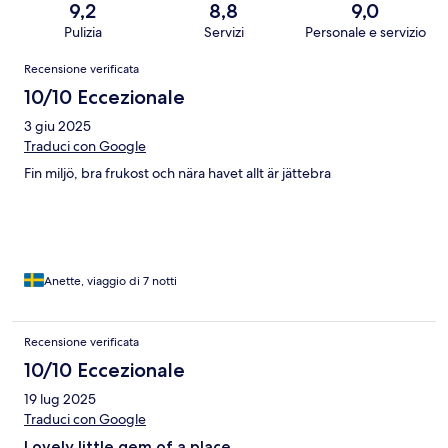
9,2
8,8
9,0
Pulizia
Servizi
Personale e servizio
Recensioni
Recensione verificata
10/10 Eccezionale
3 giu 2025
Traduci con Google
Fin miljö, bra frukost och nära havet allt är jättebra
Anette, viaggio di 7 notti
Recensione verificata
10/10 Eccezionale
19 lug 2025
Traduci con Google
Lovely little gem of a place