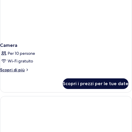
Camera
Per 10 persone
Wi-Fi gratuito
Altri
Scopri di più
dettagli
per
Scopri i prezzi per le tue date
Camera