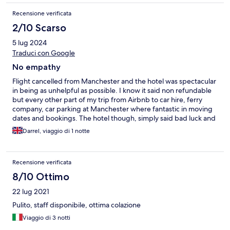
Recensione verificata
2/10 Scarso
5 lug 2024
Traduci con Google
No empathy
Flight cancelled from Manchester and the hotel was spectacular
in being as unhelpful as possible. I know it said non refundable
but every other part of my trip from Airbnb to car hire, ferry
company, car parking at Manchester where fantastic in moving
dates and bookings. The hotel though, simply said bad luck and
not our fault, no refunds and no offer of alternative dates.
Darrel, viaggio di 1 notte
Recensione verificata
8/10 Ottimo
22 lug 2021
Pulito, staff disponibile, ottima colazione
Viaggio di 3 notti