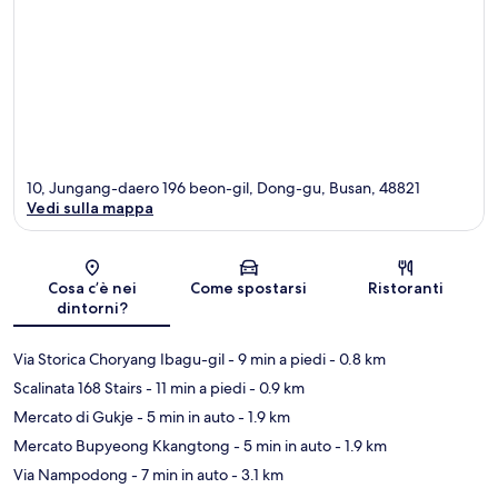
10, Jungang-daero 196 beon-gil, Dong-gu, Busan, 48821
Vedi sulla mappa
Mappa
Cosa c’è nei
Come spostarsi
Ristoranti
dintorni?
Via Storica Choryang Ibagu-gil
- 9 min a piedi
- 0.8 km
Scalinata 168 Stairs
- 11 min a piedi
- 0.9 km
Mercato di Gukje
- 5 min in auto
- 1.9 km
Mercato Bupyeong Kkangtong
- 5 min in auto
- 1.9 km
Via Nampodong
- 7 min in auto
- 3.1 km