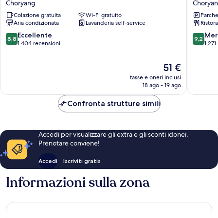
Choryang
Chorya
Busan
Busan
Colazione gratuita
Wi-Fi gratuito
Parche
Station
Station
Aria condizionata
Lavanderia self-service
Ristor
No.1
Chorya
Choryang
8.8
9.2
Eccellente
Mer
8,8
9,2
su
su
1.404 recensioni
1.271
10,
10,
Eccellente,
Meravigl
Il
51 €
1.404
1.271
prezzo
tasse e oneri inclusi
recensioni
recensio
attuale
18 ago - 19 ago
è
51 €
Confronta strutture simili
Accedi per visualizzare gli extra e gli sconti idonei.
Prenotare conviene!
Accedi
Iscriviti gratis
Informazioni sulla zona