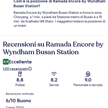
Com'è la posizione di Ramada Encore by Wyndham
Busan Station?
Ramada Encore by Wyndham Busan Station si trova in zona
Choryang, a 1 min. a piedi da Stazione metro di Busan e a 15
min. da Scalinata 168 Stairs. I viaggiatori lodano la posizione di
un hotel.
Recensioni su Ramada Encore by
Recensioni
Wyndham Busan Station
Eccellente
8,8
1.011 recensioni
8,8
8,2
9,0
Pulizia
Servizi
Personale e servizio
Recensioni
Recensione verificata
6/10 Buono
7 mag 2024