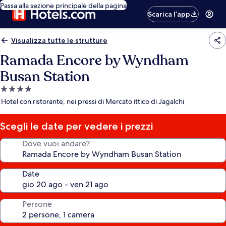
Passa alla sezione principale della pagina
Scarica l’app
Visualizza tutte le strutture
Ramada Encore by Wyndham
Busan Station
Struttura
a
Hotel con ristorante, nei pressi di Mercato ittico di Jagalchi
4.0
stelle
Scegli le date per vedere i prezzi
Dove vuoi andare?
Date
Persone