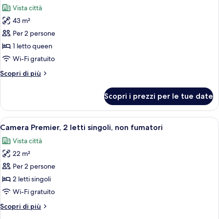
tutte
non
Vista città
fumatori
le
43 m²
foto
per
Per 2 persone
Suite,
1 letto queen
1
Wi-Fi gratuito
letto
Altri
Scopri di più
queen,
dettagli
non
per
Scopri i prezzi per le tue date
Suite,
fumatori
1
letto
Apri
Una camera d'albergo con due letti, u
11
queen,
Camera Premier, 2 letti singoli, non fumatori
tutte
non
Vista città
fumatori
le
22 m²
foto
per
Per 2 persone
Camera
2 letti singoli
Premier,
Wi-Fi gratuito
2
Altri
Scopri di più
letti
dettagli