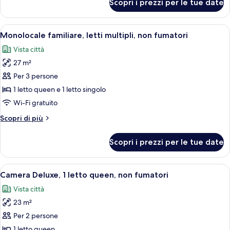
Scopri i prezzi per le tue date
Camera
ai
Premier,
disabili,
1
Apri
Una camera d'albergo con un letto gr
non
13
letto
Monolocale familiare, letti multipli, non fumatori
tutte
matrimoniale,
fumatori
Vista città
accessibile
le
(Mobility)
ai
27 m²
foto
disabili,
per
Per 3 persone
non
Monolocale
fumatori
1 letto queen e 1 letto singolo
(Mobility)
familiare,
Wi-Fi gratuito
letti
Altri
Scopri di più
multipli,
dettagli
non
per
Scopri i prezzi per le tue date
Monolocale
fumatori
familiare,
letti
Apri
Una camera d'albergo con un letto gra
9
multipli,
Camera Deluxe, 1 letto queen, non fumatori
tutte
non
Vista città
fumatori
le
23 m²
foto
per
Per 2 persone
Camera
1 letto queen