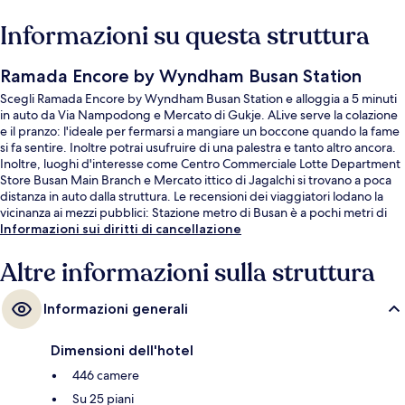
Informazioni su questa struttura
Ramada Encore by Wyndham Busan Station
Scegli Ramada Encore by Wyndham Busan Station e alloggia a 5 minuti
in auto da Via Nampodong e Mercato di Gukje. ALive serve la colazione
e il pranzo: l'ideale per fermarsi a mangiare un boccone quando la fame
si fa sentire. Inoltre potrai usufruire di una palestra e tanto altro ancora.
Inoltre, luoghi d'interesse come Centro Commerciale Lotte Department
Store Busan Main Branch e Mercato ittico di Jagalchi si trovano a poca
distanza in auto dalla struttura. Le recensioni dei viaggiatori lodano la
vicinanza ai mezzi pubblici: Stazione metro di Busan è a pochi metri di
distanza e Stazione di Choryang si trova a 13 min a piedi.
Informazioni sui diritti di cancellazione
Altre informazioni sulla struttura
Informazioni generali
Dimensioni dell'hotel
446 camere
Su 25 piani