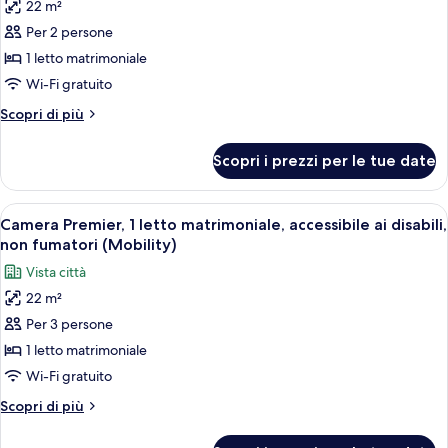
fumatori
22 m²
foto
per
Per 2 persone
Camera
1 letto matrimoniale
Premier,
Wi-Fi gratuito
1
Altri
Scopri di più
letto
dettagli
matrimoniale,
per
Scopri i prezzi per le tue date
Camera
non
Premier,
fumatori
1
Apri
Una camera d'albergo con un letto gra
9
letto
Camera Premier, 1 letto matrimoniale, accessibile ai disabili,
tutte
matrimoniale,
non fumatori (Mobility)
non
le
Vista città
fumatori
foto
22 m²
per
Per 3 persone
Camera
Premier,
1 letto matrimoniale
1
Wi-Fi gratuito
letto
Altri
Scopri di più
matrimoniale,
dettagli
accessibile
per