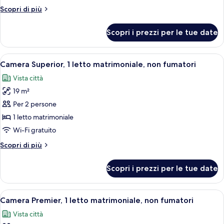
Premier
Altri
Scopri di più
Twin
dettagli
per
Room
Scopri i prezzi per le tue date
Premier
Twin
Room
Apri
Una camera d'albergo con un letto gra
7
Camera Superior, 1 letto matrimoniale, non fumatori
tutte
Vista città
le
19 m²
foto
per
Per 2 persone
Camera
1 letto matrimoniale
Superior,
Wi-Fi gratuito
1
Altri
Scopri di più
letto
dettagli
matrimoniale,
per
Scopri i prezzi per le tue date
Camera
non
Superior,
fumatori
1
Apri
Una camera d'albergo con un letto gra
10
letto
Camera Premier, 1 letto matrimoniale, non fumatori
tutte
matrimoniale,
Vista città
non
le