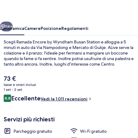
by
Wyndham
Busan
ietro
Avanti
Station
114+
Panoramica
Camere
Posizione
Regolamenti
Scegli Ramada Encore by Wyndham Busan Station e alloggia a 5
minuti in auto da Via Nampodong e Mercato di Gukje. ALive serve la
colazione e il pranzo: l'ideale per fermarsi a mangiare un boccone
quando la fame si fa sentire. Inoltre potrai usufruire di una palestra e
tanto altro ancora. Inoltre, luoghi d'interesse come Centro
Commerciale Lotte Department Store Busan Main Branch e Mercato
ittico di Jagalchi si trovano a poca distanza in auto dalla struttura. Le
Il
73 €
recensioni dei viaggiatori lodano la vicinanza ai mezzi pubblici:
prezzo
tasse e oneri inclusi
Stazione metro di Busan è a pochi metri di distanza e Stazione di
attuale
1 set - 2 set
Choryang si trova a 13 min a piedi.
Servizio di colazione e pranzo
è
Recensioni
Eccellente
8,8
Vedi le 1.011 recensioni
73 €
8,8 su 10
Servizi più richiesti
Parcheggio gratuito
Wi-Fi gratuito