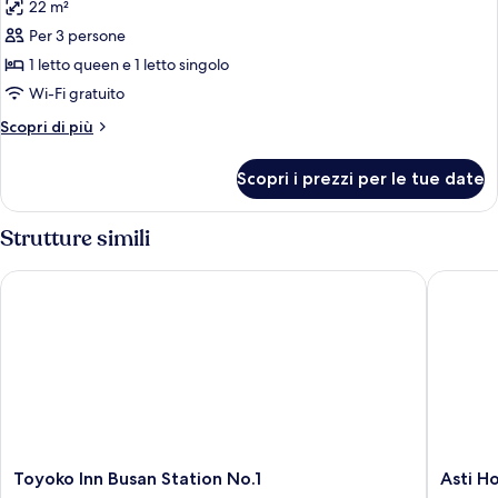
fumatori
22 m²
foto
per
Per 3 persone
Camera
1 letto queen e 1 letto singolo
Premium,
Wi-Fi gratuito
letti
Altri
Scopri di più
multipli,
dettagli
non
per
Scopri i prezzi per le tue date
Camera
fumatori
Premium,
letti
Strutture simili
multipli,
non
Toyoko Inn Busan Station No.1
Asti Hot
fumatori
Toyoko
Asti
Toyoko Inn Busan Station No.1
Asti H
Inn
Hotel