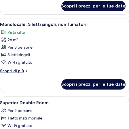
singoli,
per
Scopri i prezzi per le tue date
Camera
non
Premier,
fumatori
2
Apri
Una camera d'albergo con tre letti, un
8
letti
Monolocale, 3 letti singoli, non fumatori
tutte
singoli,
Vista città
non
le
fumatori
26 m²
foto
per
Per 3 persone
Monolocale,
3 letti singoli
3
Wi-Fi gratuito
letti
Altri
Scopri di più
singoli,
dettagli
non
per
Scopri i prezzi per le tue date
Monolocale,
fumatori
3
letti
Apri
Una cassaforte in camera, una scrivani
11
singoli,
Superior Double Room
tutte
non
Per 2 persone
fumatori
le
1 letto matrimoniale
foto
per
Wi-Fi gratuito