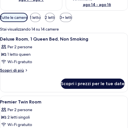
ago 14 - ago 16
Filtri
Tutte le camere
1 letto
2 letti
3+ letti
disponibili
per
Stai visualizzando 14 su 14 camere
le
Apri
Una camera d'albergo con un letto, un
9
Deluxe Room, 1 Queen Bed, Non Smoking
camere
tutte
Per 2 persone
le
1 letto queen
foto
per
Wi-Fi gratuito
Deluxe
Altri
Scopri di più
Room,
dettagli
per
1
Scopri i prezzi per le tue date
Deluxe
Queen
Room,
Bed,
1
Apri
Camera d'albergo con due letti, una sc
3
Non
Queen
Premier Twin Room
tutte
Bed,
Smoking
Per 2 persone
Non
le
Smoking
2 letti singoli
foto
per
Wi-Fi gratuito