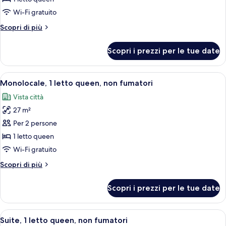
Deluxe,
Wi-Fi gratuito
1
Altri
Scopri di più
letto
dettagli
queen,
per
Scopri i prezzi per le tue date
Camera
non
Deluxe,
fumatori
1
Apri
Una camera d'albergo con un letto, u
12
letto
Monolocale, 1 letto queen, non fumatori
tutte
queen,
Vista città
non
le
fumatori
27 m²
foto
per
Per 2 persone
Monolocale,
1 letto queen
1
Wi-Fi gratuito
letto
Altri
Scopri di più
queen,
dettagli
non
per
Scopri i prezzi per le tue date
Monolocale,
fumatori
1
letto
Apri
Una camera d'albergo con un letto, un
6
queen,
Suite, 1 letto queen, non fumatori