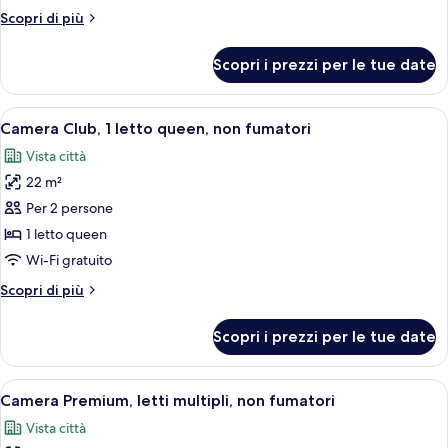
Superior
Altri
Scopri di più
Double
dettagli
per
Room
Scopri i prezzi per le tue date
Superior
Double
Room
Apri
Camera Club, 1 letto queen, non fumato
7
Camera Club, 1 letto queen, non fumatori
tutte
Vista città
le
22 m²
foto
per
Per 2 persone
Camera
1 letto queen
Club,
Wi-Fi gratuito
1
Altri
Scopri di più
letto
dettagli
queen,
per
Scopri i prezzi per le tue date
Camera
non
Club,
fumatori
1
Apri
Camera d'albergo con due letti, una scr
6
letto
Camera Premium, letti multipli, non fumatori
tutte
queen,
Vista città
non
le