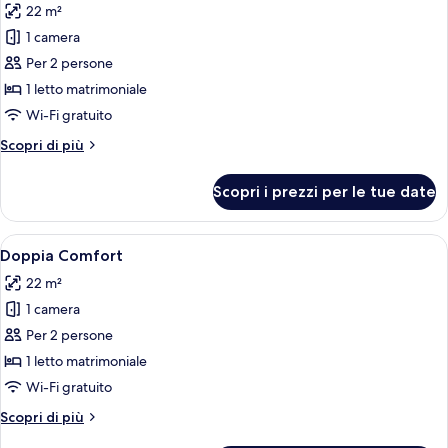
22 m²
le
1 camera
foto
per
Per 2 persone
Doppia
1 letto matrimoniale
Standard
Wi-Fi gratuito
Altri
Scopri di più
dettagli
per
Scopri i prezzi per le tue date
Doppia
Standard
Apri
Camera d'albergo con un letto grande, 
11
Doppia Comfort
tutte
22 m²
le
1 camera
foto
per
Per 2 persone
Doppia
1 letto matrimoniale
Comfort
Wi-Fi gratuito
Altri
Scopri di più
dettagli