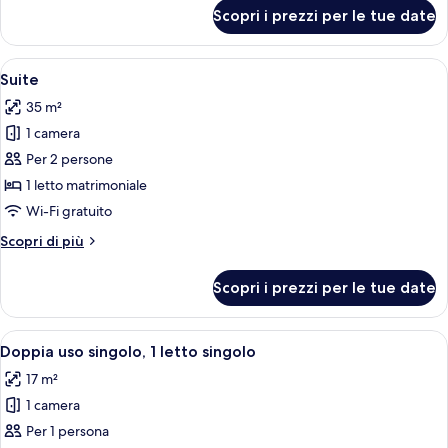
per
Scopri i prezzi per le tue date
Doppia
Comfort
Apri
Un letto rifatto con cura, con una tes
8
Suite
tutte
35 m²
le
1 camera
foto
per
Per 2 persone
Suite
1 letto matrimoniale
Wi-Fi gratuito
Altri
Scopri di più
dettagli
per
Scopri i prezzi per le tue date
Suite
Apri
Un letto rifatto con cura, con una tes
7
Doppia uso singolo, 1 letto singolo
tutte
17 m²
le
1 camera
foto
per
Per 1 persona