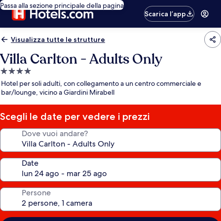
Passa alla sezione principale della pagina
Scarica l’app
Visualizza tutte le strutture
Villa Carlton - Adults Only
Struttura
a
Hotel per soli adulti, con collegamento a un centro commerciale e
4.0
bar/lounge, vicino a Giardini Mirabell
stelle
Scegli le date per vedere i prezzi
Dove vuoi andare?
Date
Persone