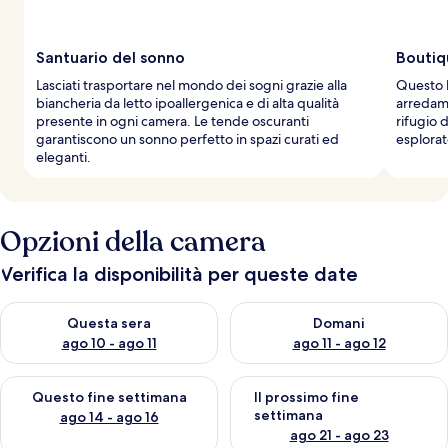
Santuario del sonno
Boutiq
Lasciati trasportare nel mondo dei sogni grazie alla
Questo b
biancheria da letto ipoallergenica e di alta qualità
arredame
presente in ogni camera. Le tende oscuranti
rifugio 
garantiscono un sonno perfetto in spazi curati ed
esplorat
eleganti.
Opzioni della camera
Verifica la disponibilità per queste date
Verifica la disponibilità per questa sera, ago 10 - ago 11
Verifica la disponibilità per d
Questa sera
Domani
ago 10 - ago 11
ago 11 - ago 12
Verifica la disponibilità per questo fine settimana, ago 14 - ag
Verifica la disponibilità per i
Questo fine settimana
Il prossimo fine
settimana
ago 14 - ago 16
ago 21 - ago 23