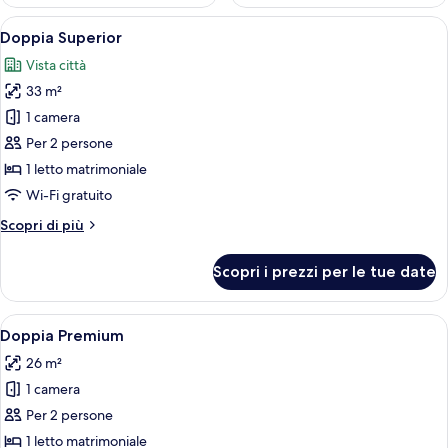
Apri
Camera d'albergo con un letto grande, 
15
Doppia Superior
tutte
Vista città
le
33 m²
foto
per
1 camera
Doppia
Per 2 persone
Superior
1 letto matrimoniale
Wi-Fi gratuito
Altri
Scopri di più
dettagli
per
Scopri i prezzi per le tue date
Doppia
Superior
Apri
Un letto rifatto con cura, un cuscino d
12
Doppia Premium
tutte
26 m²
le
1 camera
foto
per
Per 2 persone
Doppia
1 letto matrimoniale