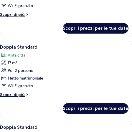
Premium
Wi-Fi gratuito
Altri
Scopri di più
dettagli
per
Scopri i prezzi per le tue date
Doppia
Premium
Apri
Una camera da letto moderna con un le
8
Doppia Standard
tutte
Vista città
le
17 m²
foto
per
Per 2 persone
Doppia
1 letto matrimoniale
Standard
Wi-Fi gratuito
Altri
Scopri di più
dettagli
per
Scopri i prezzi per le tue date
Doppia
Standard
Apri
Un letto rifatto con lenzuola bianche
5
Doppia Standard
tutte