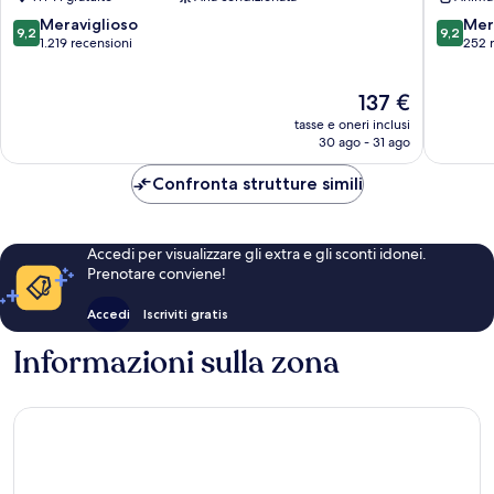
Vorstadt
9.2
9.2
Meraviglioso
Mer
9,2
9,2
su
su
1.219 recensioni
252 
10,
10,
Meraviglioso,
Meravigl
Il
137 €
1.219
252
prezzo
recensioni
recensio
tasse e oneri inclusi
attuale
30 ago - 31 ago
è
137 €
Confronta strutture simili
Accedi per visualizzare gli extra e gli sconti idonei.
Prenotare conviene!
Accedi
Iscriviti gratis
Informazioni sulla zona