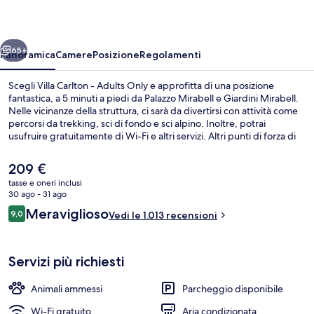
Adults
Only
ietro
Avanti
65+
Panoramica
Camere
Posizione
Regolamenti
Scegli Villa Carlton - Adults Only e approfitta di una posizione
fantastica, a 5 minuti a piedi da Palazzo Mirabell e Giardini Mirabell.
Nelle vicinanze della struttura, ci sarà da divertirsi con attività come
percorsi da trekking, sci di fondo e sci alpino. Inoltre, potrai
usufruire gratuitamente di Wi-Fi e altri servizi. Altri punti di forza di
questo hotel con servizi boutique includono un bar/lounge e una
terrazza. Gli ospiti apprezzano molto il personale gentile e la
Il
209 €
possibilità di spostarsi a piedi.
prezzo
tasse e oneri inclusi
attuale
30 ago - 31 ago
Esterni
è
Recensioni
Meraviglioso
9,0
Vedi le 1.013 recensioni
209 €
9,0 su 10
Servizi più richiesti
Animali ammessi
Parcheggio disponibile
Wi-Fi gratuito
Aria condizionata