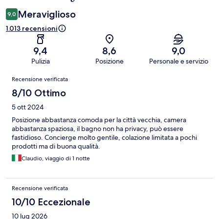
Meraviglioso
9,0
1.013 recensioni
9,4
8,6
9,0
Pulizia
Posizione
Personale e servizio
Recensioni
Recensione verificata
8/10 Ottimo
5 ott 2024
Posizione abbastanza comoda per la città vecchia, camera
abbastanza spaziosa, il bagno non ha privacy, può essere
fastidioso. Concierge molto gentile, colazione limitata a pochi
prodotti ma di buona qualità.
Claudio, viaggio di 1 notte
Recensione verificata
10/10 Eccezionale
10 lug 2026