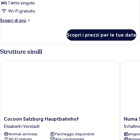
Doppia
1 letto singolo
uso
Wi-Fi gratuito
singolo,
Altri
Scopri di più
1
dettagli
letto
per
Scopri i prezzi per le tue date
Doppia
singolo
uso
singolo,
Strutture simili
1
letto
Cocoon Salzburg Hauptbahnhof
Numa Sa
singolo
Cocoon
Numa
Cocoon Salzburg Hauptbahnhof
Numa S
Salzburg
Salzbur
Elizabeth-Vorstadt
Schallm
Hauptbahnhof
Vogelwe
Animali ammessi
Parcheggio disponibile
Angolo
Elizabeth-
Schallm
Wi-Fi gratuito
Aria condizionata
Anima