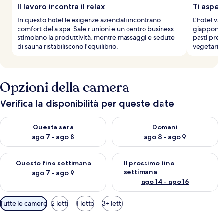
Il lavoro incontra il relax
Ti aspe
In questo hotel le esigenze aziendali incontrano i
L'hotel 
comfort della spa. Sale riunioni e un centro business
giappone
stimolano la produttività, mentre massaggi e sedute
pasti pr
di sauna ristabiliscono l'equilibrio.
vegetari
Opzioni della camera
Verifica la disponibilità per queste date
Verifica la disponibilità per questa sera, ago 7 - ago 8
Verifica la disponibilità per d
Questa sera
Domani
ago 7 - ago 8
ago 8 - ago 9
Verifica la disponibilità per questo fine settimana, ago 7 - ago
Verifica la disponibilità per il
Questo fine settimana
Il prossimo fine
settimana
ago 7 - ago 9
ago 14 - ago 16
Filtri
Tutte le camere
2 letti
1 letto
3+ letti
disponibili