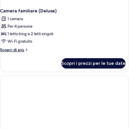
Camera familiare (Deluxe)
1 camera
Per 4 persone
1 letto king e 2 letti singoli
Wi-Fi gratuito
Altri
Scopri di più
dettagli
per
Scopri i prezzi per le tue date
Camera
familiare
(Deluxe)