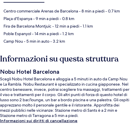
Centro commerciale Arenas de Barcelona
- 8 min a piedi
- 0.7 km
Plaça d'Espanya
- 9 min a piedi
- 0.8 km
Fira de Barcelona Montjuïc
- 12 min a piedi
- 1.1 km
Poble Espanyol
- 14 min a piedi
- 1.2 km
Camp Nou
- 5 min in auto
- 3.2 km
Informazioni su questa struttura
Nobu Hotel Barcelona
Scegli Nobu Hotel Barcelona e alloggia a 5 minuti in auto da Camp Nou
e La Rambla. Nobu Restaurant è specializzato in cucina giapponese. Nel
centro benessere, invece, potrai scegliere tra massaggi, trattamenti per
il viso e trattamenti per il corpo. Gli altri punti di forza di questo hotel di
lusso sono 2 bar/lounge, un bar a bordo piscina e una palestra. Gli ospiti
apprezzano molto il personale gentile e il ristorante. Approfitta dei
mezzi pubblici nelle vicinanze: Stazione metro di Sants è a 2 min e
Stazione metro di Tarragona a 5 min a piedi.
Informazioni sui diritti di cancellazione