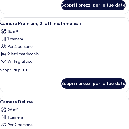
per
Scopri i prezzi per le tue date
Suite
Junior
(Zen)
Apri
Una camera d'albergo moderna con un'amp
7
Camera Premium, 2 letti matrimoniali
tutte
36 m²
le
1 camera
foto
per
Per 4 persone
Camera
2 letti matrimoniali
Premium,
Wi-Fi gratuito
2
Altri
Scopri di più
letti
dettagli
matrimoniali
per
Scopri i prezzi per le tue date
Camera
Premium,
2
Apri
Una camera da letto moderna con un le
6
letti
Camera Deluxe
tutte
matrimoniali
26 m²
le
1 camera
foto
per
Per 2 persone