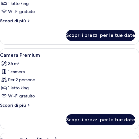
Camera
1 letto king
Deluxe
Wi-Fi gratuito
Altri
Scopri di più
dettagli
per
Scopri i prezzi per le tue date
Camera
Deluxe
Apri
Una moderna camera d'albergo con un l
7
Camera Premium
tutte
36 m²
le
1 camera
foto
per
Per 2 persone
Camera
1 letto king
Premium
Wi-Fi gratuito
Altri
Scopri di più
dettagli
per
Scopri i prezzi per le tue date
Camera
Premium
Apri
Una camera d'albergo moderna con un le
7