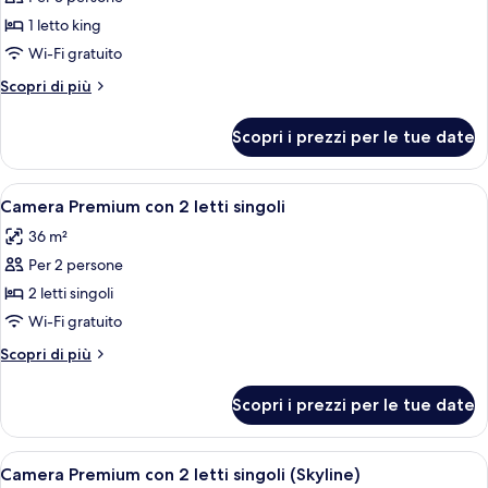
(Nobu
1 letto king
Suite)
Wi-Fi gratuito
Altri
Scopri di più
dettagli
per
Scopri i prezzi per le tue date
Suite
(Nobu
Suite)
Apri
Camera d'albergo con un letto, un com
1
Camera Premium con 2 letti singoli
tutte
36 m²
le
Per 2 persone
foto
per
2 letti singoli
Camera
Wi-Fi gratuito
Premium
Altri
Scopri di più
con
dettagli
2
per
Scopri i prezzi per le tue date
Camera
letti
Premium
singoli
con
Apri
Una camera d'albergo con un letto, un c
1
2
Camera Premium con 2 letti singoli (Skyline)
tutte