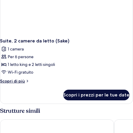
Suite, 2 camere da letto (Sake)
1 camera
Per 6 persone
1 letto king e 2 letti singoli
Wi-Fi gratuito
Altri
Scopri di più
dettagli
per
Scopri i prezzi per le tue date
Suite,
2
camere
Strutture simili
da
letto
Eurostars Grand Marina
InterCon
(Sake)