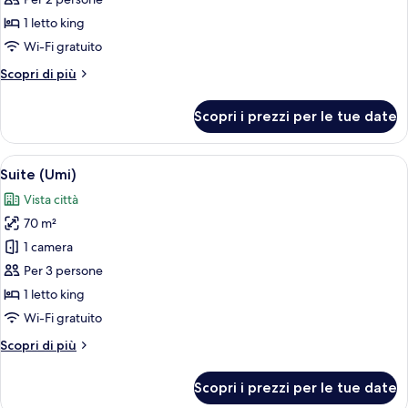
Premium
1 letto king
(Skyline)
Wi-Fi gratuito
Altri
Scopri di più
dettagli
per
Scopri i prezzi per le tue date
Camera
Premium
(Skyline)
Apri
Una camera da letto con un letto, un 
6
Suite (Umi)
tutte
Vista città
le
70 m²
foto
per
1 camera
Suite
Per 3 persone
(Umi)
1 letto king
Wi-Fi gratuito
Altri
Scopri di più
dettagli
per
Scopri i prezzi per le tue date
Suite