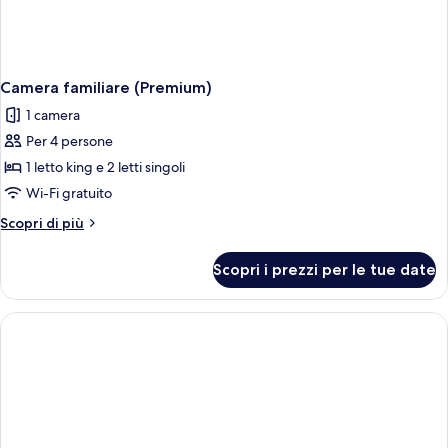
Camera familiare (Premium)
1 camera
Per 4 persone
1 letto king e 2 letti singoli
Wi-Fi gratuito
Altri
Scopri di più
dettagli
per
Scopri i prezzi per le tue date
Camera
familiare
(Premium)