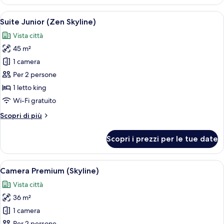
Deluxe
(City)
Apri
Una camera d'albergo con un'ampia fine
7
Suite Junior (Zen Skyline)
tutte
Vista città
le
45 m²
foto
per
1 camera
Suite
Per 2 persone
Junior
1 letto king
(Zen
Wi-Fi gratuito
Skyline)
Altri
Scopri di più
dettagli
per
Scopri i prezzi per le tue date
Suite
Junior
(Zen
Apri
Camera d'albergo moderna con un grande
7
Skyline)
Camera Premium (Skyline)
tutte
Vista città
le
36 m²
foto
per
1 camera
Camera
Per 2 persone