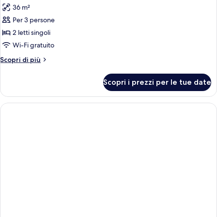
letti
36 m²
singoli
le
Per 3 persone
foto
per
2 letti singoli
Camera
Wi-Fi gratuito
Premium
Altri
Scopri di più
con
dettagli
2
per
Scopri i prezzi per le tue date
Camera
letti
Premium
singoli
con
(Skyline)
2
letti
singoli
(Skyline)