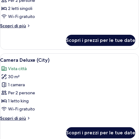
per
Per 2 persone
Camera
2 letti singoli
Deluxe
Wi-Fi gratuito
con
Altri
Scopri di più
2
dettagli
letti
per
Scopri i prezzi per le tue date
Camera
singoli,
Deluxe
accessibile
con
Apri
Una camera d'hotel moderna con un lett
ai
6
2
Camera Deluxe (City)
tutte
disabili
letti
Vista città
singoli,
le
accessibile
30 m²
foto
ai
per
1 camera
disabili
Camera
Per 2 persone
Deluxe
1 letto king
(City)
Wi-Fi gratuito
Altri
Scopri di più
dettagli
per
Scopri i prezzi per le tue date
Camera