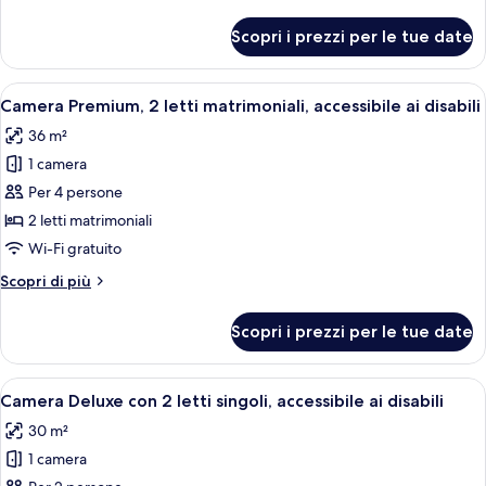
dettagli
disabili
per
Scopri i prezzi per le tue date
Camera
Deluxe,
accessibile
Apri
Una camera d'albergo moderna con un'amp
7
ai
Camera Premium, 2 letti matrimoniali, accessibile ai disabili
tutte
disabili
36 m²
le
1 camera
foto
per
Per 4 persone
Camera
2 letti matrimoniali
Premium,
Wi-Fi gratuito
2
Altri
Scopri di più
letti
dettagli
matrimoniali,
per
Scopri i prezzi per le tue date
Camera
accessibile
Premium,
ai
2
Apri
Una camera d'albergo moderna con una
disabili
7
letti
Camera Deluxe con 2 letti singoli, accessibile ai disabili
tutte
matrimoniali,
30 m²
accessibile
le
ai
1 camera
foto
disabili