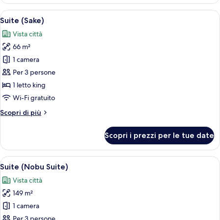
(Umi)
Apri
Camera d'albergo con un letto grande, u
6
Suite (Sake)
tutte
Vista città
le
66 m²
foto
per
1 camera
Suite
Per 3 persone
(Sake)
1 letto king
Wi-Fi gratuito
Altri
Scopri di più
dettagli
per
Scopri i prezzi per le tue date
Suite
(Sake)
Apri
Una camera d'albergo moderna con un am
6
Suite (Nobu Suite)
tutte
Vista città
le
149 m²
foto
per
1 camera
Suite
Per 3 persone