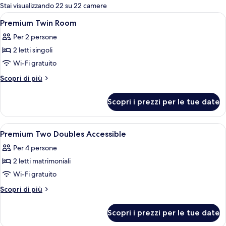
per
Stai visualizzando 22 su 22 camere
le
Apri
Una camera d'hotel con un letto, un c
1
Premium Twin Room
camere
tutte
Per 2 persone
le
2 letti singoli
foto
per
Wi-Fi gratuito
Premium
Altri
Scopri di più
Twin
dettagli
per
Room
Scopri i prezzi per le tue date
Premium
Twin
Room
Apri
Una camera d'albergo moderna con una 
7
Premium Two Doubles Accessible
tutte
Per 4 persone
le
2 letti matrimoniali
foto
per
Wi-Fi gratuito
Premium
Altri
Scopri di più
Two
dettagli
per
Doubles
Scopri i prezzi per le tue date
Premium
Accessible
Two