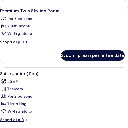
Doubles
Apri
Biancheria in cotone egiziano, biancher
5
Accessible
Premium Twin Skyline Room
tutte
Per 3 persone
le
2 letti singoli
foto
per
Wi-Fi gratuito
Premium
Altri
Scopri di più
Twin
dettagli
per
Skyline
Scopri i prezzi per le tue date
Premium
Room
Twin
Skyline
Apri
Una camera d'albergo con un letto, un c
8
Room
Suite Junior (Zen)
tutte
45 m²
le
1 camera
foto
per
Per 2 persone
Suite
1 letto king
Junior
Wi-Fi gratuito
(Zen)
Altri
Scopri di più
dettagli