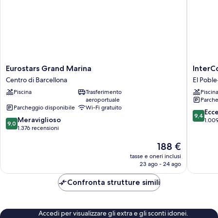
Eurostars
InterCon
Eurostars Grand Marina
InterC
Grand
Barcelo
Centro di Barcellona
El Poble
Marina
by
Piscina
Trasferimento
Piscin
Centro
IHG
aeroportuale
Parche
di
El
Parcheggio disponibile
Wi-Fi gratuito
Barcellona
Poble-
9.4
Ecc
9,4
9.0
Meraviglioso
sec
su
1.009
9,0
su
1.376 recensioni
10,
10,
Eccezion
Il
188 €
Meraviglioso,
1.009
prezzo
1.376
recensio
tasse e oneri inclusi
attuale
recensioni
23 ago - 24 ago
è
188 €
Confronta strutture simili
Accedi per visualizzare gli extra e gli sconti idonei.