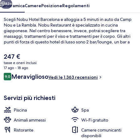
83+
Panoramica
Camere
Posizione
Regolamenti
Scegli Nobu Hotel Barcelona e alloggia a 5 minuti in auto da Camp
Nou e La Rambla. Nobu Restaurant è specializzato in cucina
giapponese. Nel centro benessere, invece, potrai scegliere tra
massaggi, trattamenti per il viso e trattamenti per il corpo. Gli altri
punti di forza di questo hotel di lusso sono 2 bar/lounge, un bar a
bordo piscina e una palestra. Gli ospiti apprezzano molto il
personale gentile e il ristorante. Approfitta dei mezzi pubblici nelle
Il
247 €
vicinanze: Stazione metro di Sants è a 2 min e Stazione metro di
prezzo
tasse e oneri inclusi
Tarragona a 5 min a piedi.
attuale
17 ago - 18 ago
Suite (Nobu Suite) | Vista dalla camera
è
Recensioni
Meraviglioso
9,0
Vedi le 1.363 recensioni
247 €
9,0 su 10
Servizi più richiesti
Piscina
Spa
Animali ammessi
Wi-Fi gratuito
Ristorante
Camere comunicanti
disponibili