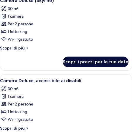
Camera Deluxe (Skyline)
tutte
30 m²
le
1 camera
foto
per
Per 2 persone
Camera
1 letto king
Deluxe
Wi-Fi gratuito
(Skyline)
Altri
Scopri di più
dettagli
per
Scopri i prezzi per le tue date
Camera
Deluxe
(Skyline)
Apri
Una camera da letto moderna con un le
6
Camera Deluxe, accessibile ai disabili
tutte
30 m²
le
1 camera
foto
per
Per 2 persone
Camera
1 letto king
Deluxe,
Wi-Fi gratuito
accessibile
Altri
Scopri di più
ai