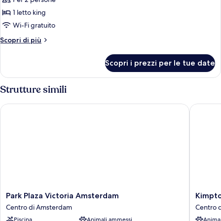
foto
per
1 letto king
Suite
Wi-Fi gratuito
monolocale
Altri
Scopri di più
Deluxe,
dettagli
1
per
Scopri i prezzi per le tue date
Suite
letto
monolocale
king
Deluxe,
Strutture simili
1
letto
Park Plaza Victoria Amsterdam
Kimpton
king
Park
Kimpto
Park Plaza Victoria Amsterdam
Kimpto
Plaza
De
Centro di Amsterdam
Centro 
Victoria
Witt
Piscina
Animali ammessi
Anima