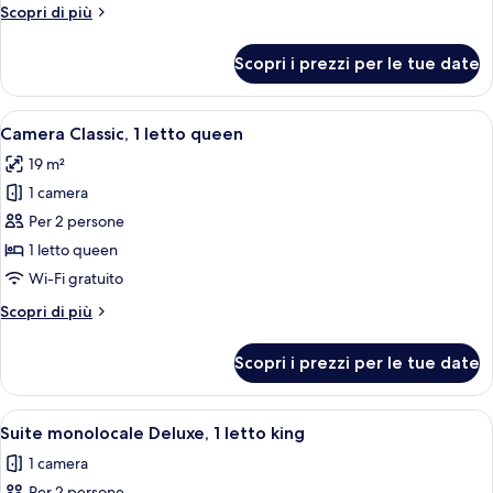
Altri
Scopri di più
letto
dettagli
king
per
Scopri i prezzi per le tue date
Suite
Junior,
1
Apri
Una camera d'albergo con un letto, u
6
letto
Camera Classic, 1 letto queen
tutte
king
19 m²
le
1 camera
foto
per
Per 2 persone
Camera
1 letto queen
Classic,
Wi-Fi gratuito
1
Altri
Scopri di più
letto
dettagli
queen
per
Scopri i prezzi per le tue date
Camera
Classic,
1
Apri
Camera d'albergo moderna con una scri
5
letto
Suite monolocale Deluxe, 1 letto king
tutte
queen
1 camera
le
Per 2 persone