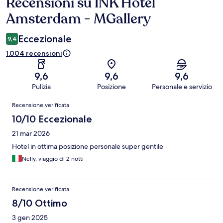
Recensioni su INK Hotel
Recensioni
Amsterdam - MGallery
Eccezionale
9,4
1.004 recensioni
9,6
9,6
9,6
Pulizia
Posizione
Personale e servizio
Recensioni
Recensione verificata
10/10 Eccezionale
21 mar 2026
Hotel in ottima posizione personale super gentile
Nelly, viaggio di 2 notti
Recensione verificata
8/10 Ottimo
3 gen 2025