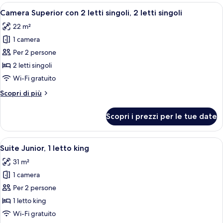
1
Apri
Una camera d'albergo con un letto gra
7
letto
Camera Superior con 2 letti singoli, 2 letti singoli
tutte
king
22 m²
le
1 camera
foto
per
Per 2 persone
Camera
2 letti singoli
Superior
Wi-Fi gratuito
con
Altri
Scopri di più
2
dettagli
letti
per
Scopri i prezzi per le tue date
Camera
singoli,
Superior
2
con
Apri
Una camera moderna con una parete nera
letti
11
2
Suite Junior, 1 letto king
tutte
singoli
letti
31 m²
singoli,
le
2
1 camera
foto
letti
per
Per 2 persone
singoli
Suite
1 letto king
Junior,
Wi-Fi gratuito
1