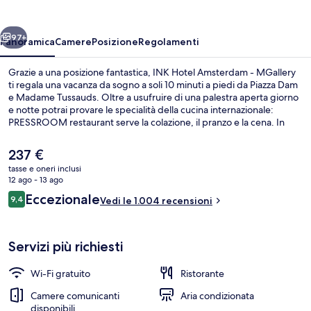
-
MGallery
ietro
Avanti
97+
Panoramica
Camere
Posizione
Regolamenti
Grazie a una posizione fantastica, INK Hotel Amsterdam - MGallery
ti regala una vacanza da sogno a soli 10 minuti a piedi da Piazza Dam
e Madame Tussauds. Oltre a usufruire di una palestra aperta giorno
e notte potrai provare le specialità della cucina internazionale:
PRESSROOM restaurant serve la colazione, il pranzo e la cena. In
questo hotel di lusso troverai anche altri punti di forza come come
un bar/lounge, una terrazza e un giardino. Gli ospiti apprezzano
Il
237 €
molto il personale gentile e la posizione invidiabile. La struttura è a
prezzo
tasse e oneri inclusi
pochi passi da Fermata Nieuwezijds Kolk, mentre Fermata del tram
attuale
12 ago - 13 ago
Dam si trova a 5 min a piedi.
Esterni
è
Recensioni
Eccezionale
9,4
Vedi le 1.004 recensioni
237 €
9,4 su 10
Servizi più richiesti
Wi-Fi gratuito
Ristorante
Camere comunicanti
Aria condizionata
disponibili