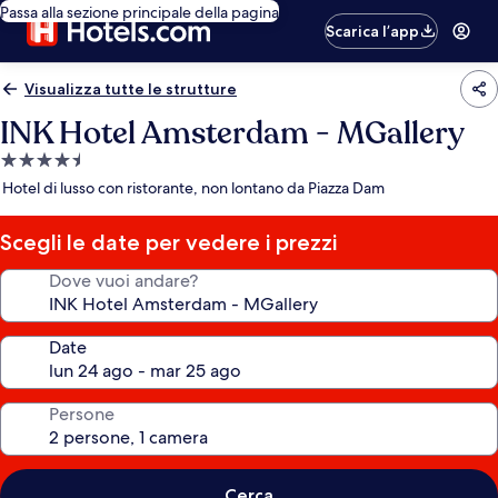
Passa alla sezione principale della pagina
Scarica l’app
Visualizza tutte le strutture
INK Hotel Amsterdam - MGallery
Struttura
a
Hotel di lusso con ristorante, non lontano da Piazza Dam
4.5
stelle
Scegli le date per vedere i prezzi
Dove vuoi andare?
Date
Persone
Cerca