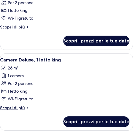
per
Per 2 persone
singoli
Camera
1 letto king
Superior,
Wi-Fi gratuito
1
Altri
Scopri di più
letto
dettagli
king
per
Scopri i prezzi per le tue date
Camera
Superior,
1
Apri
Una camera d'albergo con uno specchio
10
letto
Camera Deluxe, 1 letto king
tutte
king
26 m²
le
1 camera
foto
per
Per 2 persone
Camera
1 letto king
Deluxe,
Wi-Fi gratuito
1
Altri
Scopri di più
letto
dettagli
king
per
Scopri i prezzi per le tue date
Camera
Deluxe,