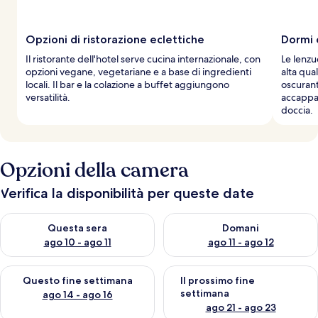
Opzioni di ristorazione eclettiche
Dormi 
Il ristorante dell'hotel serve cucina internazionale, con
Le lenzuo
opzioni vegane, vegetariane e a base di ingredienti
alta qua
locali. Il bar e la colazione a buffet aggiungono
oscurant
versatilità.
accappat
doccia.
Opzioni della camera
Verifica la disponibilità per queste date
Verifica la disponibilità per questa sera, ago 10 - ago 11
Verifica la disponibilità per d
Questa sera
Domani
ago 10 - ago 11
ago 11 - ago 12
Verifica la disponibilità per questo fine settimana, ago 14 - ag
Verifica la disponibilità per i
Questo fine settimana
Il prossimo fine
settimana
ago 14 - ago 16
ago 21 - ago 23