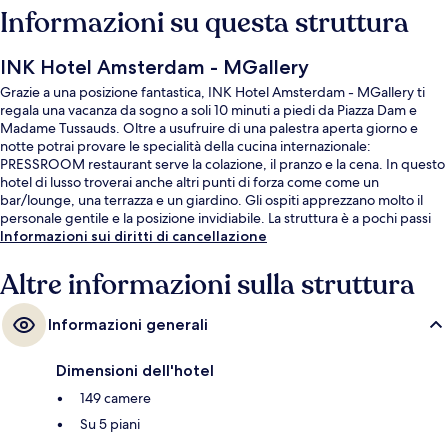
Informazioni su questa struttura
INK Hotel Amsterdam - MGallery
Grazie a una posizione fantastica, INK Hotel Amsterdam - MGallery ti
regala una vacanza da sogno a soli 10 minuti a piedi da Piazza Dam e
Madame Tussauds. Oltre a usufruire di una palestra aperta giorno e
notte potrai provare le specialità della cucina internazionale:
PRESSROOM restaurant serve la colazione, il pranzo e la cena. In questo
hotel di lusso troverai anche altri punti di forza come come un
bar/lounge, una terrazza e un giardino. Gli ospiti apprezzano molto il
personale gentile e la posizione invidiabile. La struttura è a pochi passi
da Fermata Nieuwezijds Kolk, mentre Fermata del tram Dam si trova a 5
Informazioni sui diritti di cancellazione
min a piedi.
Altre informazioni sulla struttura
Informazioni generali
Dimensioni dell'hotel
149 camere
Su 5 piani