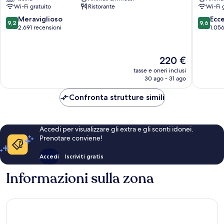
Amsterdam
Amster
Wi-Fi gratuito
Ristorante
Wi-Fi 
Centro
by
di
IHG
9.2
9.6
Meraviglioso
Ecc
9,2
9,6
Amsterdam
Centro
su
su
2.691 recensioni
1.056
di
10,
10,
Amster
Meraviglioso,
Eccezion
2.691
1.056
Il
220 €
recensioni
recensio
prezzo
tasse e oneri inclusi
attuale
30 ago - 31 ago
è
220 €
Confronta strutture simili
Accedi per visualizzare gli extra e gli sconti idonei.
Prenotare conviene!
Accedi
Iscriviti gratis
Informazioni sulla zona