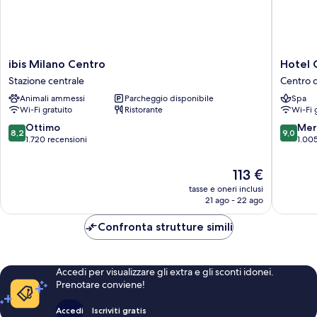
ibis
Hotel
ibis Milano Centro
Hotel 
Milano
Cavour
Stazione centrale
Centro d
Centro
Centro
Animali ammessi
Parcheggio disponibile
Spa
Stazione
di
Wi-Fi gratuito
Ristorante
Wi-Fi 
centrale
Milano
8.2
9.0
Ottimo
Mer
8,2
9,0
su
su
1.720 recensioni
1.005
10,
10,
Ottimo,
Meravigl
Il
113 €
1.720
1.005
prezzo
tasse e oneri inclusi
recensioni
recensio
attuale
21 ago - 22 ago
è
113 €
Confronta strutture simili
Accedi per visualizzare gli extra e gli sconti idonei.
Prenotare conviene!
Accedi
Iscriviti gratis