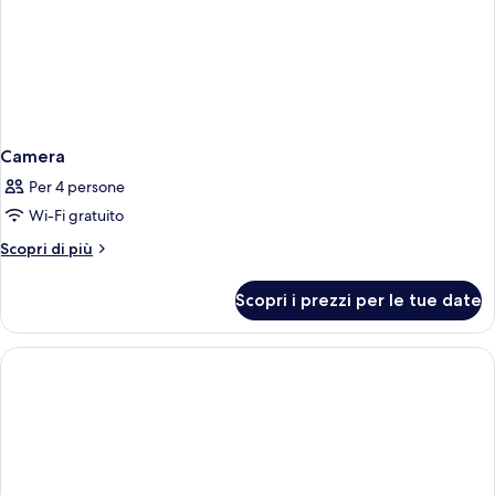
Camera
Per 4 persone
Wi-Fi gratuito
Altri
Scopri di più
dettagli
per
Scopri i prezzi per le tue date
Camera