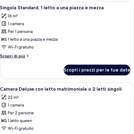
uso
Apri
Camera d'albergo moderna con un lett
4
singolo
Singola Standard, 1 letto a una piazza e mezza
tutte
16 m²
le
1 camera
foto
per
Per 1 persona
Singola
1 letto a una piazza e mezza
Standard,
Wi-Fi gratuito
1
Altri
Scopri di più
letto
dettagli
a
per
Scopri i prezzi per le tue date
Singola
una
Standard,
piazza
1
Apri
Camera d'albergo con due letti, una s
e
5
letto
Camera Deluxe con letto matrimoniale o 2 letti singoli
tutte
mezza
a
22 m²
una
le
piazza
1 camera
foto
e
per
Per 2 persone
mezza
Camera
1 letto queen
Deluxe
Wi-Fi gratuito
con