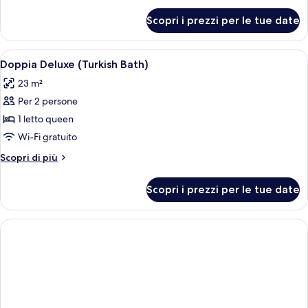
per
Scopri i prezzi per le tue date
Doppia
panoramica
Apri
Una camera d'albergo moderna con un l
6
Doppia Deluxe (Turkish Bath)
tutte
23 m²
le
Per 2 persone
foto
per
1 letto queen
Doppia
Wi-Fi gratuito
Deluxe
Altri
Scopri di più
(Turkish
dettagli
Bath)
per
Scopri i prezzi per le tue date
Doppia
Deluxe
(Turkish
Bath)