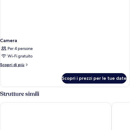
Camera
Per 4 persone
Wi-Fi gratuito
Altri
Scopri di più
dettagli
per
Scopri i prezzi per le tue date
Camera
Strutture simili
ibis Milano Centro
Hotel Ca