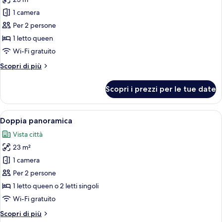
foto
letti
per
1 camera
singoli
Matrimoniale
Per 2 persone
Parco
1 letto queen
Wi-Fi gratuito
Altri
Scopri di più
dettagli
per
Scopri i prezzi per le tue date
Matrimoniale
Parco
Apri
Una camera d'albergo moderna con un 
8
Doppia panoramica
tutte
Vista città
le
23 m²
foto
per
1 camera
Doppia
Per 2 persone
panoramica
1 letto queen o 2 letti singoli
Wi-Fi gratuito
Altri
Scopri di più
dettagli