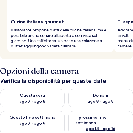
Cucina italiana gourmet
Ti asp
Il ristorante propone piatti della cucina italiana, ma è
Addorme
possibile anche cenare all'aperto o con vista sul
avvolti 
giardino. Una caffetteria, un bar e una colazione a
menù di 
buffet aggiungono varietà culinaria.
camere, 
Opzioni della camera
Verifica la disponibilità per queste date
Verifica la disponibilità per questa sera, ago 7 - ago 8
Verifica la disponibilità per d
Questa sera
Domani
ago 7 - ago 8
ago 8 - ago 9
Verifica la disponibilità per questo fine settimana, ago 7 - ago
Verifica la disponibilità per il
Questo fine settimana
Il prossimo fine
settimana
ago 7 - ago 9
ago 14 - ago 16