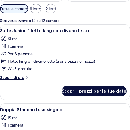
Filtri
Tutte le camere
1 letto
2 letti
disponibili
per
Stai visualizzando 12 su 12 camere
le
Apri
Una camera d'albergo moderna con un d
10
Suite Junior, 1 letto king con divano letto
camere
tutte
31 m²
le
1 camera
foto
per
Per 3 persone
Suite
1 letto king e 1 divano letto (a una piazza e mezza)
Junior,
Wi-Fi gratuito
1
Altri
Scopri di più
letto
dettagli
king
per
Scopri i prezzi per le tue date
Suite
con
Junior,
divano
1
Apri
Una camera d'albergo moderna con un l
letto
4
letto
Doppia Standard uso singolo
tutte
king
19 m²
con
le
divano
1 camera
foto
letto