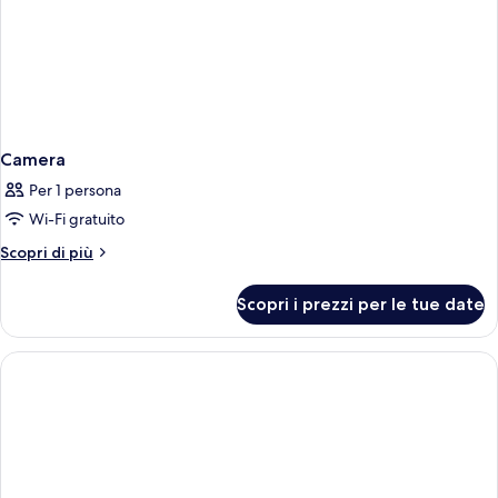
Camera
Per 1 persona
Wi-Fi gratuito
Altri
Scopri di più
dettagli
per
Scopri i prezzi per le tue date
Camera