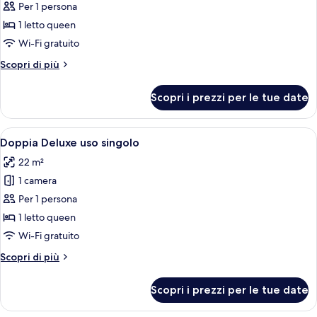
per
Per 1 persona
Doppia
1 letto queen
Standard
Wi-Fi gratuito
uso
Altri
Scopri di più
singolo
dettagli
per
Scopri i prezzi per le tue date
Doppia
Standard
uso
Apri
Camera d'albergo con due letti, una s
5
singolo
Doppia Deluxe uso singolo
tutte
22 m²
le
1 camera
foto
per
Per 1 persona
Doppia
1 letto queen
Deluxe
Wi-Fi gratuito
uso
Altri
Scopri di più
singolo
dettagli
per
Scopri i prezzi per le tue date
Doppia
Deluxe