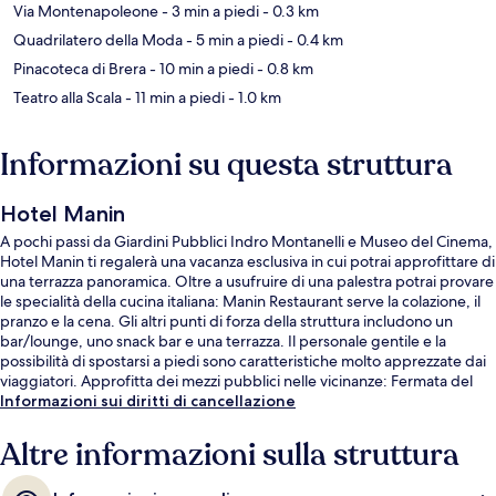
Via Montenapoleone
- 3 min a piedi
- 0.3 km
Quadrilatero della Moda
- 5 min a piedi
- 0.4 km
Pinacoteca di Brera
- 10 min a piedi
- 0.8 km
Teatro alla Scala
- 11 min a piedi
- 1.0 km
Informazioni su questa struttura
Hotel Manin
A pochi passi da Giardini Pubblici Indro Montanelli e Museo del Cinema,
Hotel Manin ti regalerà una vacanza esclusiva in cui potrai approfittare di
una terrazza panoramica. Oltre a usufruire di una palestra potrai provare
le specialità della cucina italiana: Manin Restaurant serve la colazione, il
pranzo e la cena. Gli altri punti di forza della struttura includono un
bar/lounge, uno snack bar e una terrazza. Il personale gentile e la
possibilità di spostarsi a piedi sono caratteristiche molto apprezzate dai
viaggiatori. Approfitta dei mezzi pubblici nelle vicinanze: Fermata del
tram di piazza Cavour è a 2 min e Stazione metro di Turati a 4 min a piedi.
Informazioni sui diritti di cancellazione
Altre informazioni sulla struttura