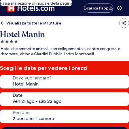
Passa alla sezione principale della pagina
Scarica l’app
Visualizza tutte le strutture
Hotel Manin
Struttura
a
Hotel che ammette animali, con collegamento al centro congressi e
4.0
ristorante, vicino a Giardini Pubblici Indro Montanelli
stelle
Scegli le date per vedere i prezzi
Dove vuoi andare?
Date
Persone