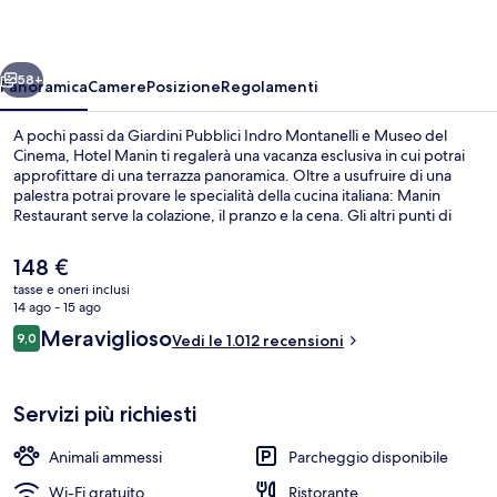
ietro
Avanti
58+
Panoramica
Camere
Posizione
Regolamenti
A pochi passi da Giardini Pubblici Indro Montanelli e Museo del
Cinema, Hotel Manin ti regalerà una vacanza esclusiva in cui potrai
approfittare di una terrazza panoramica. Oltre a usufruire di una
palestra potrai provare le specialità della cucina italiana: Manin
Restaurant serve la colazione, il pranzo e la cena. Gli altri punti di
forza della struttura includono un bar/lounge, uno snack bar e una
terrazza. Il personale gentile e la possibilità di spostarsi a piedi sono
Il
148 €
caratteristiche molto apprezzate dai viaggiatori. Approfitta dei
prezzo
tasse e oneri inclusi
mezzi pubblici nelle vicinanze: Fermata del tram di piazza Cavour è a
attuale
14 ago - 15 ago
2 min e Stazione metro di Turati a 4 min a piedi.
Matrimoniale Parco | Biancheria da lett
è
Recensioni
Meraviglioso
9,0
Vedi le 1.012 recensioni
148 €
9,0 su 10
Servizi più richiesti
Animali ammessi
Parcheggio disponibile
Wi-Fi gratuito
Ristorante