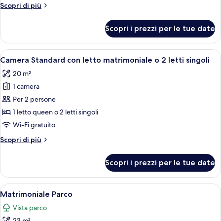
Altri
Scopri di più
letto
dettagli
matrimoniale
per
Scopri i prezzi per le tue date
Camera
o
Deluxe
2
con
Apri
Una camera d'albergo moderna con un l
letti
4
letto
Camera Standard con letto matrimoniale o 2 letti singoli
tutte
singoli
matrimoniale
20 m²
o
le
2
1 camera
foto
letti
per
Per 2 persone
singoli
Camera
1 letto queen o 2 letti singoli
Standard
Wi-Fi gratuito
con
Altri
Scopri di più
letto
dettagli
matrimoniale
per
Scopri i prezzi per le tue date
Camera
o
Standard
2
con
Apri
Una camera d'albergo con un letto, una
letti
7
letto
Matrimoniale Parco
tutte
singoli
matrimoniale
Vista parco
o
le
2
23 m²