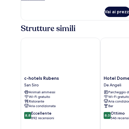
Double
dettagli
per
Room
Vai ai prezz
Classic
With
Double
Extra
Room
Strutture simili
Bed
With
Extra
Bed
c-hotels Rubens
Hotel Domeni
c-
Hotel
c-hotels Rubens
Hotel Dome
hotels
Domenichino
San Siro
De Angeli
Rubens
De
Animali ammessi
Parcheggio d
San
Angeli
Wi-Fi gratuito
Wi-Fi gratuit
Siro
Ristorante
Aria condizio
Aria condizionata
Bar
8.8
8.0
Eccellente
Ottimo
8,8
8,0
su
su
892 recensioni
546 recensi
10,
10,
Eccellente,
Ottimo,