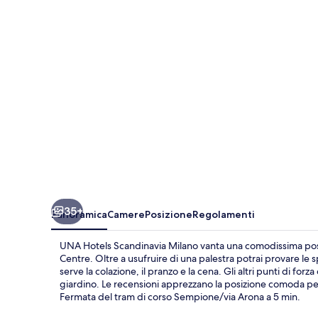
Milano
35+
Panoramica
Camere
Posizione
Regolamenti
UNA Hotels Scandinavia Milano vanta una comodissima posiz
Centre. Oltre a usufruire di una palestra potrai provare le s
serve la colazione, il pranzo e la cena. Gli altri punti di fo
giardino. Le recensioni apprezzano la posizione comoda per
Fermata del tram di corso Sempione/via Arona a 5 min.