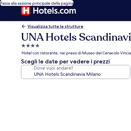
Passa alla sezione principale della pagina
Visualizza tutte le strutture
UNA Hotels Scandinavi
Struttura
a
Hotel con ristorante, nei pressi di Museo del Cenacolo Vinci
4.0
Scegli le date per vedere i prezzi
stelle
Dove vuoi andare?
Galleria
fotografica
per
UNA
Hotels
Scandinavia