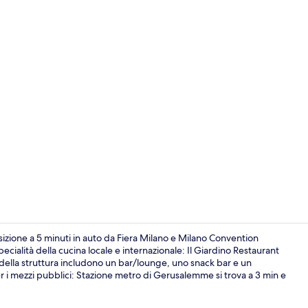
Facciata dell
ione a 5 minuti in auto da Fiera Milano e Milano Convention
pecialità della cucina locale e internazionale: Il Giardino Restaurant
rza della struttura includono un bar/lounge, uno snack bar e un
Colazione a 
 i mezzi pubblici: Stazione metro di Gerusalemme si trova a 3 min e