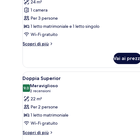
24 m²
le
1 camera
foto
per
Per 3 persone
Tripla
1 letto matrimoniale e 1 letto singolo
Classic
Wi-Fi gratuito
Altri
Scopri di più
dettagli
per
Vai ai prezz
Tripla
Classic
Apri
Una camera d'albergo con un le
6
Doppia Superior
tutte
Meraviglioso
le
9,0
9,0 su 10
(2
2 recensioni
foto
recensioni)
22 m²
per
Per 2 persone
Doppia
1 letto matrimoniale
Superior
Wi-Fi gratuito
Altri
Scopri di più
dettagli