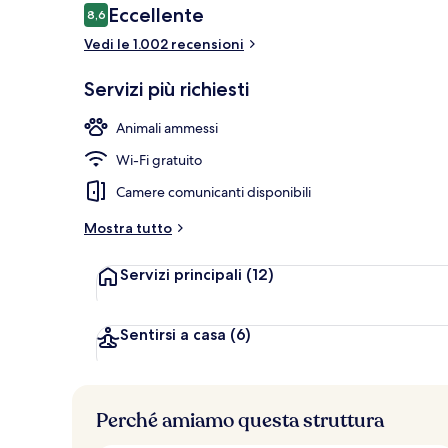
Recensioni
Eccellente
8,6
8,6 su 10
Vedi le 1.002 recensioni
Scalinata
Servizi più richiesti
Animali ammessi
Wi-Fi gratuito
Camere comunicanti disponibili
Mostra tutto
Servizi principali
(12)
Sentirsi a casa
(6)
Perché amiamo questa struttura