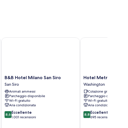
B&B Hotel Milano San Siro
Hotel Metro
B&B
Hotel
B&B Hotel Milano San Siro
Hotel Metro
Hotel
Metro
San Siro
Washington
Milano
Washington
Animali ammessi
Colazione gratuita
San
Parcheggio disponibile
Parcheggio disponibile
Siro
Wi-Fi gratuito
Wi-Fi gratuito
San
Aria condizionata
Aria condizionata
Siro
8.6
8.8
Eccellente
Eccellente
8,6
8,8
su
su
1.001 recensioni
695 recensioni
10,
10,
Eccellente,
Eccellente,