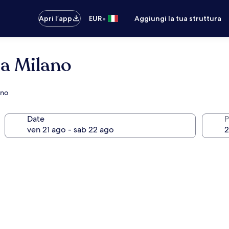
•
Apri l’app
EUR
Aggiungi la tua struttura
a Milano
ano
Date
P