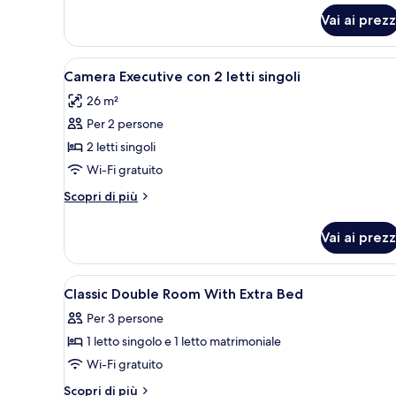
per
Vai ai prezz
Doppia
Superior
Apri
Una camera d'albergo con un le
4
Camera Executive con 2 letti singoli
tutte
26 m²
le
Per 2 persone
foto
per
2 letti singoli
Camera
Wi-Fi gratuito
Executive
Altri
Scopri di più
con
dettagli
2
per
Vai ai prezz
Camera
letti
Executive
singoli
con
Apri
Biancheria da letto ipoallergen
4
2
Classic Double Room With Extra Bed
tutte
letti
Per 3 persone
singoli
le
1 letto singolo e 1 letto matrimoniale
foto
per
Wi-Fi gratuito
Classic
Altri
Scopri di più