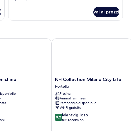
Twin
dettagli
per
Room
i
Vai ai prezzi
Superior
Twin
Room
chino
NH Collection Milano City Life
NH
nichino
NH Collection Milano City Life
Collection
Portello
Milano
isponibile
Piscina
City
o
Animali ammessi
Life
nata
Parcheggio disponibile
Portello
Wi-Fi gratuito
9.2
Meraviglioso
9,2
su
oni
512 recensioni
10,
Meraviglioso,