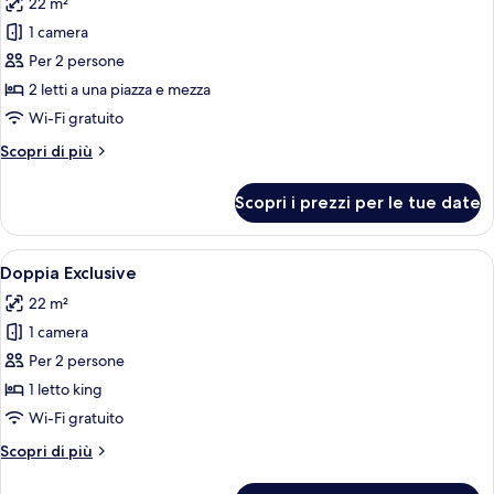
22 m²
singoli
le
1 camera
foto
per
Per 2 persone
Doppia
2 letti a una piazza e mezza
Exclusive
Wi-Fi gratuito
Altri
Scopri di più
dettagli
per
Scopri i prezzi per le tue date
Doppia
Exclusive
Apri
Camera d'albergo con un ampio letto, 
5
Doppia Exclusive
tutte
22 m²
le
1 camera
foto
per
Per 2 persone
Doppia
1 letto king
Exclusive
Wi-Fi gratuito
Altri
Scopri di più
dettagli
per