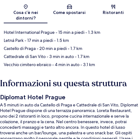
Mappa
Cosa c’è nei
Come spostarsi
Ristoranti
dintorni?
Hotel International Prague
- 15 min a piedi
- 1.3 km
Letná Park
- 17 min a piedi
- 1.5 km
Castello di Praga
- 20 min a piedi
- 1.7 km
Cattedrale di San Vito
- 3 min in auto
- 1.7 km
Vecchio cimitero ebraico
- 4 min in auto
- 3.1 km
Informazioni su questa struttura
Diplomat Hotel Prague
A 5 minuti in auto da Castello di Praga e Cattedrale di San Vito, Diplomat
Hotel Prague dispone di una terrazza panoramica. Loreta Restaurant,
uno dei 2 ristoranti in loco, propone cucina internazionale e serve la
colazione, il pranzo e la cena. Nel centro benessere, invece, potrai
concederti massaggi e tanto altro ancora. In questo hotel di lusso
troverai anche un bar/lounge, una palestra e uno snack bar. Gli ospiti
apprezzano molto il personale gentile e le condizioni generali. Usare i