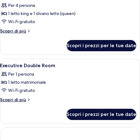
per
Per 4 persone
Diplomat
1 letto king e 1 divano letto (queen)
Suite
Wi-Fi gratuito
Altri
Scopri di più
dettagli
per
Scopri i prezzi per le tue date
Diplomat
Suite
Apri
Una camera d'albergo con un letto, una
10
Executive Double Room
tutte
Per 1 persona
le
1 letto matrimoniale
foto
per
Wi-Fi gratuito
Executive
Altri
Scopri di più
Double
dettagli
per
Room
Scopri i prezzi per le tue date
Executive
Double
Room