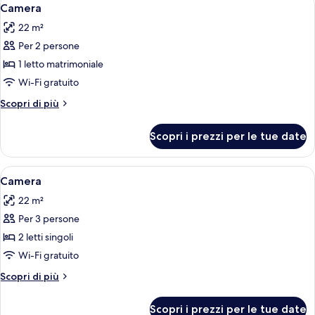
Apri
4
Camera
tutte
22 m²
le
Per 2 persone
foto
per
1 letto matrimoniale
Camera
Wi-Fi gratuito
Altri
Scopri di più
dettagli
per
Scopri i prezzi per le tue date
Camera
Apri
Camera d'albergo con due letti, una sc
4
Camera
tutte
22 m²
le
Per 3 persone
foto
per
2 letti singoli
Camera
Wi-Fi gratuito
Altri
Scopri di più
dettagli
per
Scopri i prezzi per le tue date
Camera