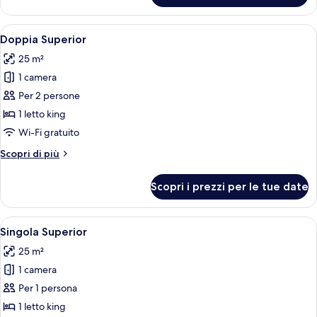
Apri
Una camera d'albergo con un letto, un
5
Doppia Superior
tutte
25 m²
le
1 camera
foto
per
Per 2 persone
Doppia
1 letto king
Superior
Wi-Fi gratuito
Altri
Scopri di più
dettagli
per
Scopri i prezzi per le tue date
Doppia
Superior
Apri
Una camera d'albergo con un letto, un
3
Singola Superior
tutte
25 m²
le
1 camera
foto
per
Per 1 persona
Singola
1 letto king