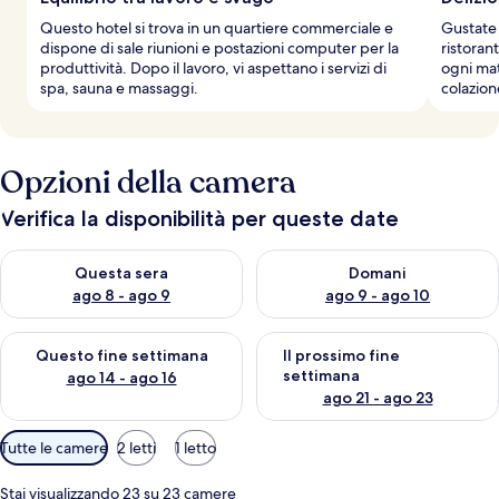
Questo hotel si trova in un quartiere commerciale e
Gustate 
dispone di sale riunioni e postazioni computer per la
ristoran
produttività. Dopo il lavoro, vi aspettano i servizi di
ogni mat
spa, sauna e massaggi.
colazion
Opzioni della camera
Verifica la disponibilità per queste date
Verifica la disponibilità per questa sera, ago 8 - ago 9
Verifica la disponibilità per d
Questa sera
Domani
ago 8 - ago 9
ago 9 - ago 10
Verifica la disponibilità per questo fine settimana, ago 14 - ag
Verifica la disponibilità per i
Questo fine settimana
Il prossimo fine
settimana
ago 14 - ago 16
ago 21 - ago 23
Filtri
Tutte le camere
2 letti
1 letto
disponibili
per
Stai visualizzando 23 su 23 camere