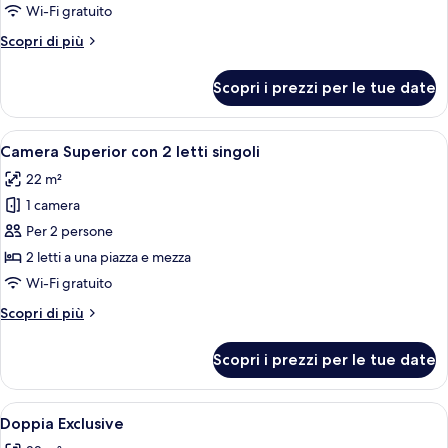
Superior
Wi-Fi gratuito
Altri
Scopri di più
dettagli
per
Scopri i prezzi per le tue date
Singola
Superior
Apri
Una camera d'albergo con un letto, d
4
Camera Superior con 2 letti singoli
tutte
22 m²
le
1 camera
foto
per
Per 2 persone
Camera
2 letti a una piazza e mezza
Superior
Wi-Fi gratuito
con
Altri
Scopri di più
2
dettagli
letti
per
Scopri i prezzi per le tue date
Camera
singoli
Superior
con
Apri
Una camera d'albergo con un letto, d
4
2
Doppia Exclusive
tutte
letti