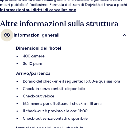
mezzi pubblici è facilissimo: Fermata del tram di Dejvická si trova a pochi
minuti di distanza, mentre Fermata del tram di Thákurova è a 3 min a
Informazioni sui diritti di cancellazione
piedi.
Altre informazioni sulla struttura
Informazioni generali
Dimensioni dell'hotel
400 camere
Su 10 piani
Arrivo/partenza
L'orario del check-in è il seguente: 15:00-a qualsiasi ora
Check-in senza contatti disponibile
Check-out veloce
Età minima per effettuare il check-in: 18 anni
Il check-out è previsto alle ore: 11:00
Check-out senza contatti disponibile