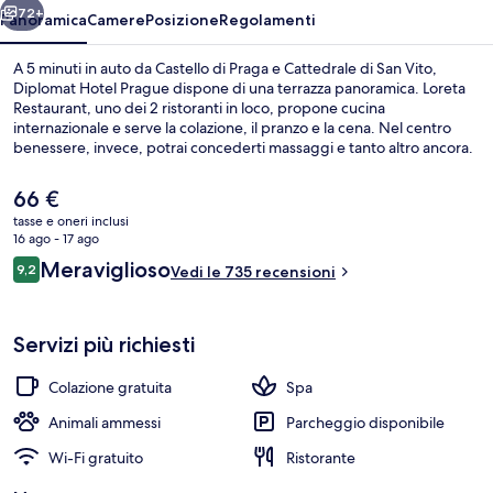
72+
Panoramica
Camere
Posizione
Regolamenti
A 5 minuti in auto da Castello di Praga e Cattedrale di San Vito,
Diplomat Hotel Prague dispone di una terrazza panoramica. Loreta
Restaurant, uno dei 2 ristoranti in loco, propone cucina
internazionale e serve la colazione, il pranzo e la cena. Nel centro
benessere, invece, potrai concederti massaggi e tanto altro ancora.
In questo hotel di lusso troverai anche un bar/lounge, una palestra e
uno snack bar. Gli ospiti apprezzano molto il personale gentile e le
Il
66 €
condizioni generali. Usare i mezzi pubblici è facilissimo: Fermata del
prezzo
tasse e oneri inclusi
tram di Dejvická si trova a pochi minuti di distanza, mentre Fermata
attuale
16 ago - 17 ago
del tram di Thákurova è a 3 min a piedi.
Esterni
è
Recensioni
Meraviglioso
9,2
Vedi le 735 recensioni
66 €
9,2 su 10
Servizi più richiesti
Colazione gratuita
Spa
Animali ammessi
Parcheggio disponibile
Wi-Fi gratuito
Ristorante