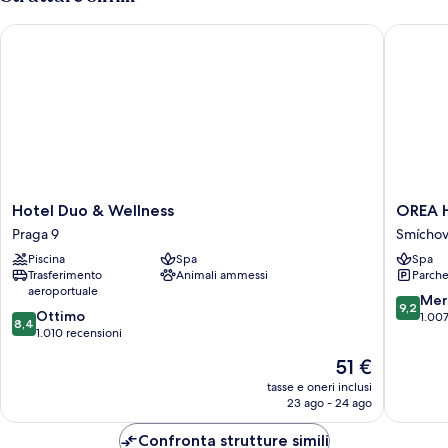
Hotel Duo & Wellness
OREA Ho
Hotel
OREA
Hotel Duo & Wellness
OREA H
Duo
Hotel
Praga 9
Smícho
&
Andels
Piscina
Spa
Spa
Wellness
Smíchov
Trasferimento
Animali ammessi
Parche
Praga
aeroportuale
9
9.2
Mer
9,2
8.4
Ottimo
su
1.007
8,4
su
1.010 recensioni
10,
10,
Meravigl
Il
51 €
Ottimo,
1.007
prezzo
1.010
tasse e oneri inclusi
recensio
attuale
23 ago - 24 ago
recensioni
è
51 €
Confronta strutture simili