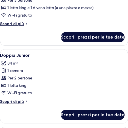
per
Per 3 persone
Tripla
1 letto king e 1 divano letto (a una piazza e mezza)
Superior
Wi-Fi gratuito
Altri
Scopri di più
dettagli
per
Scopri i prezzi per le tue date
Tripla
Superior
Apri
Una camera d'albergo con un letto gra
4
Doppia Junior
tutte
34 m²
le
1 camera
foto
per
Per 2 persone
Doppia
1 letto king
Junior
Wi-Fi gratuito
Altri
Scopri di più
dettagli
per
Scopri i prezzi per le tue date
Doppia
Junior