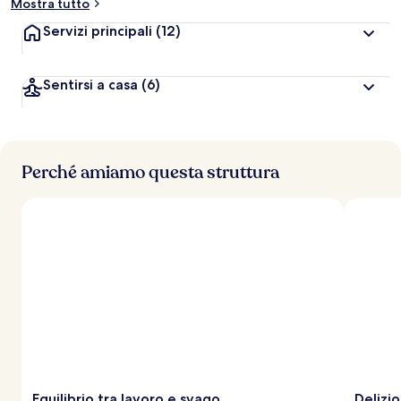
Mostra tutto
Servizi principali
(12)
Sentirsi a casa
(6)
Perché amiamo questa struttura
Equilibrio tra lavoro e svago
Delizio