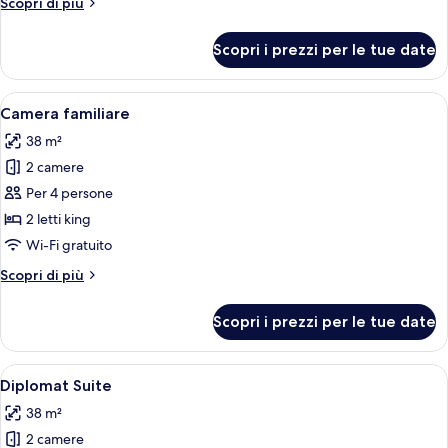
Altri
Scopri di più
dettagli
per
Scopri i prezzi per le tue date
Suite
Apri
Camera d'albergo moderna con un letto
3
Camera familiare
tutte
38 m²
le
2 camere
foto
per
Per 4 persone
Camera
2 letti king
familiare
Wi-Fi gratuito
Altri
Scopri di più
dettagli
per
Scopri i prezzi per le tue date
Camera
familiare
Apri
Un soggiorno moderno con un divano,
4
Diplomat Suite
tutte
38 m²
le
2 camere
foto