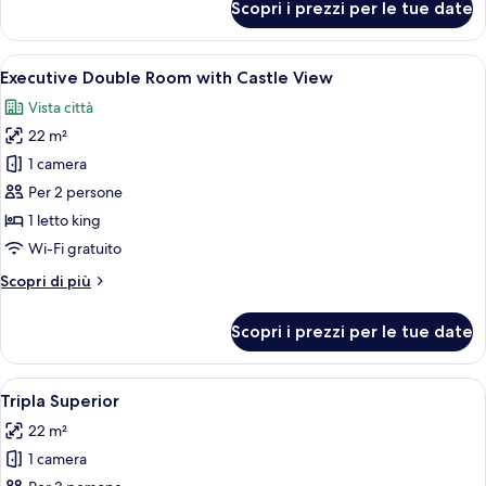
Scopri i prezzi per le tue date
Doppia
Exclusive
Apri
Camera d'albergo con un letto, uno spe
5
Executive Double Room with Castle View
tutte
Vista città
le
22 m²
foto
per
1 camera
Executive
Per 2 persone
Double
1 letto king
Room
Wi-Fi gratuito
with
Altri
Scopri di più
Castle
dettagli
View
per
Scopri i prezzi per le tue date
Executive
Double
Room
Apri
Una camera d'albergo con un letto gra
4
with
Tripla Superior
tutte
Castle
22 m²
View
le
1 camera
foto