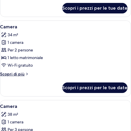
per
Scopri i prezzi per le tue date
Camera
Apri
Una camera d'albergo con un letto, un 
4
Camera
tutte
34 m²
le
1 camera
foto
per
Per 2 persone
Camera
1 letto matrimoniale
Wi-Fi gratuito
Altri
Scopri di più
dettagli
per
Scopri i prezzi per le tue date
Camera
Apri
Camera d'albergo con divano, tavolo d
4
Camera
tutte
38 m²
le
1 camera
foto
per
Per 3 persone