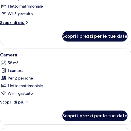
Camera
1 letto matrimoniale
Wi-Fi gratuito
Altri
Scopri di più
dettagli
per
Scopri i prezzi per le tue date
Camera
Apri
Una moderna camera d'albergo con diva
4
Camera
tutte
58 m²
le
1 camera
foto
per
Per 2 persone
Camera
1 letto matrimoniale
Wi-Fi gratuito
Altri
Scopri di più
dettagli
per
Scopri i prezzi per le tue date
Camera
Camera d'albergo con due letti, una s