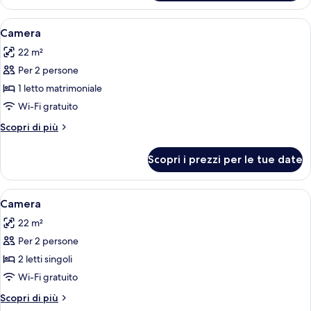
Apri
Camera d'albergo con due letti, una s
5
Camera
tutte
22 m²
le
Per 2 persone
foto
per
1 letto matrimoniale
Camera
Wi-Fi gratuito
Altri
Scopri di più
dettagli
per
Scopri i prezzi per le tue date
Camera
Apri
Camera d'albergo con due letti, una s
4
Camera
tutte
22 m²
le
Per 2 persone
foto
per
2 letti singoli
Camera
Wi-Fi gratuito
Altri
Scopri di più
dettagli