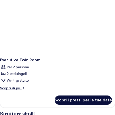
Executive Twin Room
Per 2 persone
2 letti singoli
Wi-Fi gratuito
Altri
Scopri di più
dettagli
per
Scopri i prezzi per le tue date
Executive
Twin
Room
Strutture simili