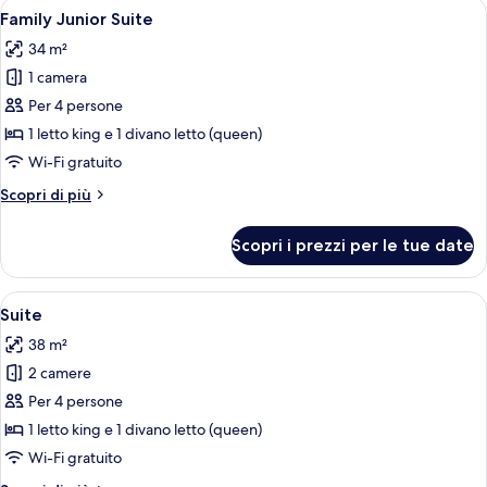
Apri
Una camera d'albergo con un letto, un
4
Family Junior Suite
tutte
34 m²
le
1 camera
foto
per
Per 4 persone
Family
1 letto king e 1 divano letto (queen)
Junior
Wi-Fi gratuito
Suite
Altri
Scopri di più
dettagli
per
Scopri i prezzi per le tue date
Family
Junior
Suite
Apri
Una camera d'albergo con un letto gran
4
Suite
tutte
38 m²
le
2 camere
foto
per
Per 4 persone
Suite
1 letto king e 1 divano letto (queen)
Wi-Fi gratuito