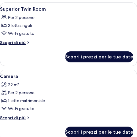
le
Apri
Una camera d'albergo con un letto, un
1
Superior Twin Room
camere
tutte
Per 2 persone
le
2 letti singoli
foto
per
Wi-Fi gratuito
Superior
Altri
Scopri di più
Twin
dettagli
per
Room
Scopri i prezzi per le tue date
Superior
Twin
Room
Apri
Una camera d'albergo con un letto, una 
4
Camera
tutte
22 m²
le
Per 2 persone
foto
per
1 letto matrimoniale
Camera
Wi-Fi gratuito
Altri
Scopri di più
dettagli
per
Scopri i prezzi per le tue date
Camera