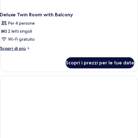
Deluxe Twin Room with Balcony
Per 4 persone
2 letti singoli
Wi-Fi gratuito
Altri
Scopri di più
dettagli
per
Scopri i prezzi per le tue date
Deluxe
Twin
Room
with
Balcony