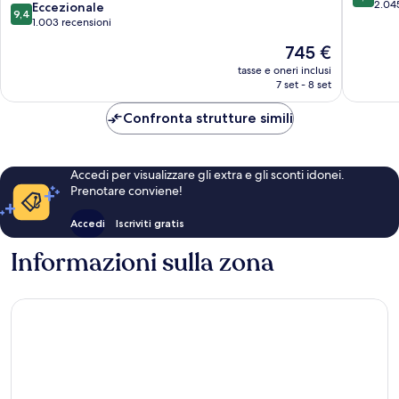
Seasons
Hollywo
su
2.04
9.4
Eccezionale
9,4
Hotel
10,
su
1.003 recensioni
Sud
Meravigl
10,
Il
745 €
di
2.045
Eccezionale,
prezzo
Wilshire
recensio
1.003
tasse e oneri inclusi
attuale
7 set - 8 set
recensioni
è
745 €
Confronta strutture simili
Accedi per visualizzare gli extra e gli sconti idonei.
Prenotare conviene!
Accedi
Iscriviti gratis
Informazioni sulla zona