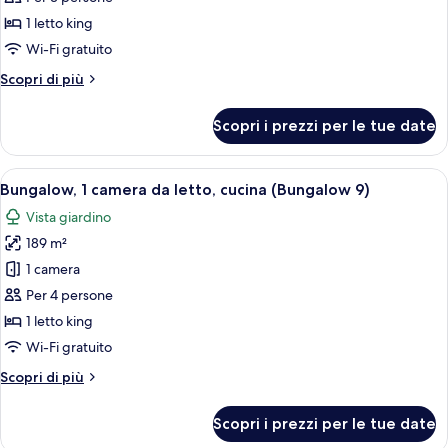
Inspired)
1
1 letto king
camera
Wi-Fi gratuito
da
Altri
Scopri di più
letto,
dettagli
patio
per
Scopri i prezzi per le tue date
(Grand
Suite,
1
Deluxe)
camera
Apri
Un letto a baldacchino con un comodin
14
da
Bungalow, 1 camera da letto, cucina (Bungalow 9)
tutte
letto,
Vista giardino
patio
le
(Grand
189 m²
foto
Deluxe)
per
1 camera
Bungalow,
Per 4 persone
1
1 letto king
camera
Wi-Fi gratuito
da
Altri
Scopri di più
letto,
dettagli
cucina
per
Scopri i prezzi per le tue date
(Bungalow
Bungalow,
1