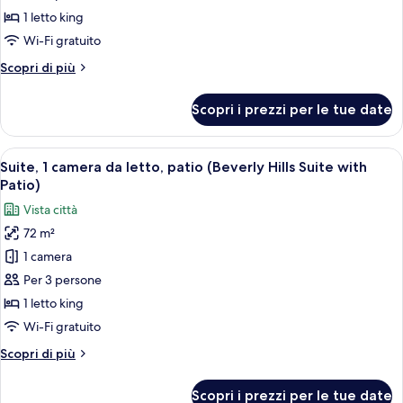
Presidenziale
1 letto king
Wi-Fi gratuito
Altri
Scopri di più
dettagli
per
Scopri i prezzi per le tue date
Suite
Presidenziale
Apri
Un balcone con tavolo e sedie, vista s
10
Suite, 1 camera da letto, patio (Beverly Hills Suite with
tutte
Patio)
le
Vista città
foto
72 m²
per
1 camera
Suite,
1
Per 3 persone
camera
1 letto king
da
Wi-Fi gratuito
letto,
Altri
Scopri di più
patio
dettagli
(Beverly
per
Scopri i prezzi per le tue date
Suite,