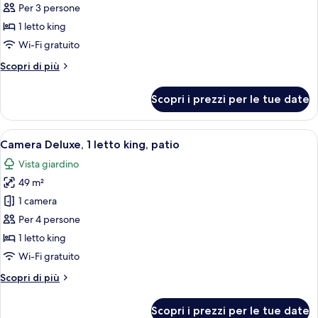
Bungalow,
Per 3 persone
1
1 letto king
camera
Wi-Fi gratuito
da
Altri
Scopri di più
letto,
dettagli
patio
per
Scopri i prezzi per le tue date
(Bungalow
Bungalow,
1
1)
camera
Apri
Una camera d'albergo con un letto gr
6
da
Camera Deluxe, 1 letto king, patio
tutte
letto,
Vista giardino
patio
le
(Bungalow
49 m²
foto
1)
per
1 camera
Camera
Per 4 persone
Deluxe,
1 letto king
1
Wi-Fi gratuito
letto
Altri
Scopri di più
king,
dettagli
patio
per
Scopri i prezzi per le tue date
Camera