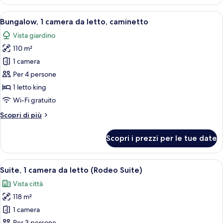
1
letto
Apri
Un ampio soggiorno con camino, posti 
9
king
Bungalow, 1 camera da letto, caminetto
tutte
con
Vista giardino
divano
le
letto
110 m²
foto
per
1 camera
Bungalow,
Per 4 persone
1
1 letto king
camera
Wi-Fi gratuito
da
Altri
Scopri di più
letto,
dettagli
caminetto
per
Scopri i prezzi per le tue date
Bungalow,
1
camera
Apri
Un ampio soggiorno con camino modern
6
da
Suite, 1 camera da letto (Rodeo Suite)
tutte
letto,
Vista città
caminetto
le
118 m²
foto
per
1 camera
Suite,
Per 3 persone