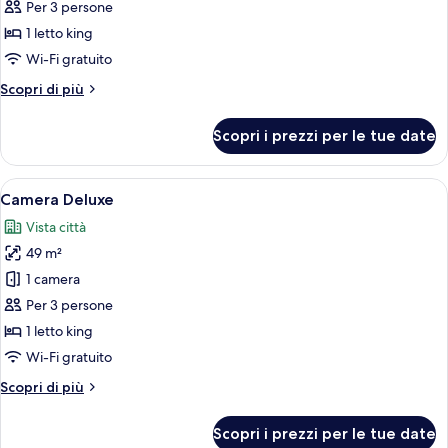
Junior
Per 3 persone
Beverly
1 letto king
Hills
Wi-Fi gratuito
Suite
Altri
Scopri di più
dettagli
per
Scopri i prezzi per le tue date
Junior
Beverly
Hills
Apri
Una camera d'albergo con un divano, 
5
Suite
Camera Deluxe
tutte
Vista città
le
49 m²
foto
per
1 camera
Camera
Per 3 persone
Deluxe
1 letto king
Wi-Fi gratuito
Altri
Scopri di più
dettagli
per
Scopri i prezzi per le tue date
Camera