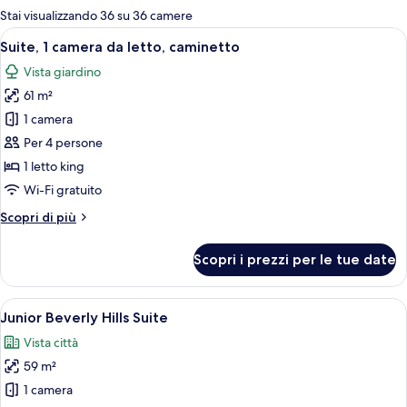
per
Stai visualizzando 36 su 36 camere
le
Apri
Un soggiorno con divano, poltrone, ta
6
Suite, 1 camera da letto, caminetto
camere
tutte
Vista giardino
le
61 m²
foto
per
1 camera
Suite,
Per 4 persone
1
1 letto king
camera
Wi-Fi gratuito
da
Altri
Scopri di più
letto,
dettagli
caminetto
per
Scopri i prezzi per le tue date
Suite,
1
camera
Apri
Una camera d'albergo con un letto gran
7
da
Junior Beverly Hills Suite
tutte
letto,
Vista città
caminetto
le
59 m²
foto
per
1 camera