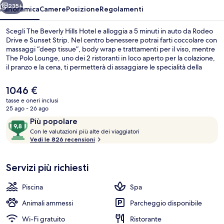
235+
Panoramica
Camere
Posizione
Regolamenti
Scegli The Beverly Hills Hotel e alloggia a 5 minuti in auto da Rodeo
Drive e Sunset Strip. Nel centro benessere potrai farti coccolare con
massaggi “deep tissue”, body wrap e trattamenti per il viso, mentre
The Polo Lounge, uno dei 2 ristoranti in loco aperto per la colazione,
il pranzo e la cena, ti permetterà di assaggiare le specialità della
cucina americana. Gli altri punti di forza di questo hotel di lusso sono
una piscina all'aperto, un bar a bordo piscina e una palestra aperta
Il
1046 €
giorno e notte. Altri viaggiatori apprezzano il personale gentile della
prezzo
tasse e oneri inclusi
struttura.
attuale
25 ago - 26 ago
2 ristoranti; aperti a colazione, a pran
è
Recensioni
9,8
Più popolare
1046 €
C
su
Con le valutazioni più alte dei viaggiatori
o
Vedi le 826 recensioni
10,
n
Più
popolare
Servizi più richiesti
l
e
Piscina
Spa
v
a
Animali ammessi
Parcheggio disponibile
l
Wi-Fi gratuito
Ristorante
u