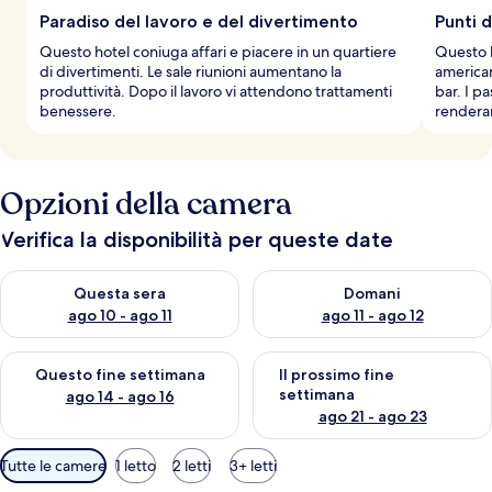
g
Paradiso del lavoro e del divertimento
Punti d
i
Questo hotel coniuga affari e piacere in un quartiere
Questo h
a
di divertimenti. Le sale riunioni aumentano la
american
t
produttività. Dopo il lavoro vi attendono trattamenti
bar. I p
o
benessere.
renderan
r
i
Opzioni della camera
Verifica la disponibilità per queste date
Verifica la disponibilità per questa sera, ago 10 - ago 11
Verifica la disponibilità per d
Questa sera
Domani
ago 10 - ago 11
ago 11 - ago 12
Verifica la disponibilità per questo fine settimana, ago 14 - ag
Verifica la disponibilità per i
Questo fine settimana
Il prossimo fine
settimana
ago 14 - ago 16
ago 21 - ago 23
Filtri
Tutte le camere
1 letto
2 letti
3+ letti
disponibili