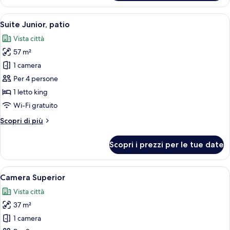
Junior
Apri
Una camera d'albergo con un letto gran
7
Suite Junior, patio
tutte
Vista città
le
57 m²
foto
per
1 camera
Suite
Per 4 persone
Junior,
1 letto king
patio
Wi-Fi gratuito
Altri
Scopri di più
dettagli
per
Scopri i prezzi per le tue date
Suite
Junior,
patio
Apri
Una camera d'albergo con un letto gra
5
Camera Superior
tutte
Vista città
le
37 m²
foto
per
1 camera