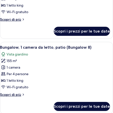
1
1 letto king
camera
Wi-Fi gratuito
da
Altri
Scopri di più
letto,
dettagli
patio
per
Scopri i prezzi per le tue date
(Bungalow
Bungalow,
1
22)
camera
Apri
Un ampio soggiorno con divano, tavol
12
da
Bungalow, 1 camera da letto, patio (Bungalow 8)
tutte
letto,
Vista giardino
patio
le
(Bungalow
155 m²
foto
22)
per
1 camera
Bungalow,
Per 4 persone
1
1 letto king
camera
Wi-Fi gratuito
da
Altri
Scopri di più
letto,
dettagli
patio
per
Scopri i prezzi per le tue date
(Bungalow
Bungalow,
1