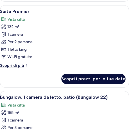
9)
camera
Apri
Un ampio soggiorno con un grande div
5
da
Suite Premier
tutte
letto,
Vista città
cucina
le
(Bungalow
132 m²
foto
9)
per
1 camera
Suite
Per 2 persone
Premier
1 letto king
Wi-Fi gratuito
Altri
Scopri di più
dettagli
per
Scopri i prezzi per le tue date
Suite
Premier
Apri
Bungalow, 1 camera da letto, patio (Bun
13
Bungalow, 1 camera da letto, patio (Bungalow 22)
tutte
Vista città
le
155 m²
foto
per
1 camera
Bungalow,
Per 3 persone