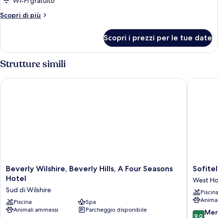
Wi-Fi gratuito
Altri
Scopri di più
dettagli
per
Scopri i prezzi per le tue date
Bungalow,
balcone
(Studio)
Strutture simili
Beverly Wilshire, Beverly Hills, A Four Seasons Hotel
Sofitel L
Beverly
Sofitel
Beverly Wilshire, Beverly Hills, A Four Seasons
Sofitel
Wilshire,
LA
Hotel
West Ho
Beverly
at
Sud di Wilshire
Piscin
Hills,
Beverly
Anima
A
Piscina
Spa
Hills
Animali ammessi
Parcheggio disponibile
Four
West
9.0
Mer
9,0