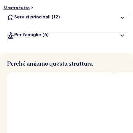
t
Mostra tutto
a
z
Servizi principali
(12)
i
o
n
Per famiglie
(6)
i
p
i
ù
Perché amiamo questa struttura
a
l
t
e
d
e
i
v
i
a
g