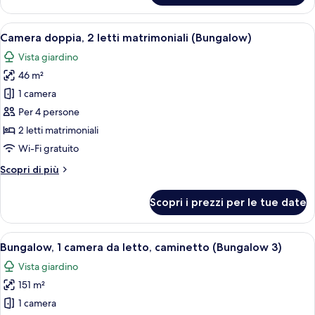
Deluxe,
1
Apri
Camera d'albergo con due letti, una sc
7
letto
Camera doppia, 2 letti matrimoniali (Bungalow)
tutte
king,
Vista giardino
patio
le
46 m²
foto
per
1 camera
Camera
Per 4 persone
doppia,
2 letti matrimoniali
2
Wi-Fi gratuito
letti
Altri
Scopri di più
matrimoniali
dettagli
(Bungalow)
per
Scopri i prezzi per le tue date
Camera
doppia,
2
Apri
Un soggiorno ben arredato con divano, 
9
letti
Bungalow, 1 camera da letto, caminetto (Bungalow 3)
tutte
matrimoniali
Vista giardino
(Bungalow)
le
151 m²
foto
per
1 camera