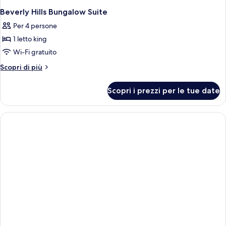
Beverly Hills Bungalow Suite
Per 4 persone
1 letto king
Wi-Fi gratuito
Altri
Scopri di più
dettagli
per
Scopri i prezzi per le tue date
Beverly
Hills
Bungalow
Suite