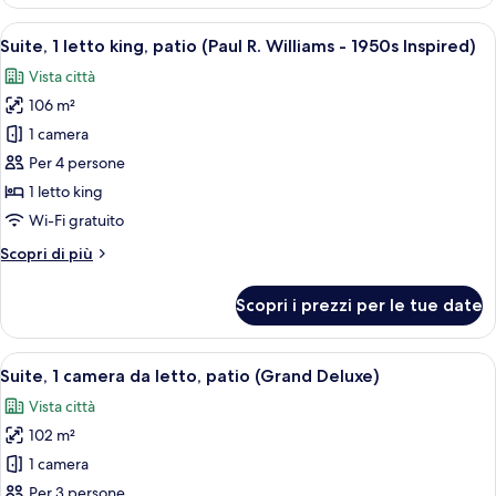
1
camera
Apri
Un soggiorno moderno con camino, div
9
da
Suite, 1 letto king, patio (Paul R. Williams - 1950s Inspired)
tutte
letto
Vista città
(Crescent
le
Suite)
106 m²
foto
per
1 camera
Suite,
Per 4 persone
1
1 letto king
letto
Wi-Fi gratuito
king,
Altri
Scopri di più
patio
dettagli
(Paul
per
Scopri i prezzi per le tue date
R.
Suite,
1
Williams
letto
Apri
Un soggiorno moderno con un divano cu
-
7
king,
Suite, 1 camera da letto, patio (Grand Deluxe)
tutte
1950s
patio
Vista città
(Paul
le
Inspired)
R.
102 m²
foto
Williams
per
1 camera
-
Suite,
1950s
Per 3 persone