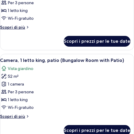
Bungalow,
Per 3 persone
1
1 letto king
camera
Wi-Fi gratuito
da
Altri
Scopri di più
letto,
dettagli
caminetto
per
Scopri i prezzi per le tue date
(Bungalow
Bungalow,
1
3)
camera
Apri
Una camera d'albergo con un letto a b
6
da
Camera, 1 letto king, patio (Bungalow Room with Patio)
tutte
letto,
Vista giardino
caminetto
le
(Bungalow
52 m²
foto
3)
per
1 camera
Camera,
Per 3 persone
1
1 letto king
letto
Wi-Fi gratuito
king,
Altri
Scopri di più
patio
dettagli
(Bungalow
per
Scopri i prezzi per le tue date
Room
Camera,