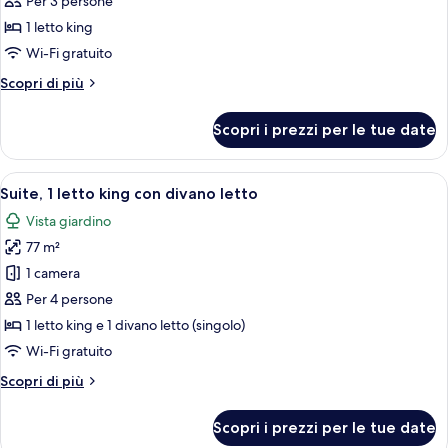
Per 3 persone
1
1 letto king
camera
Wi-Fi gratuito
da
Altri
Scopri di più
letto,
dettagli
caminetto
per
Scopri i prezzi per le tue date
Suite,
1
camera
Apri
Un soggiorno moderno con camino, pos
10
da
Suite, 1 letto king con divano letto
tutte
letto,
Vista giardino
caminetto
le
77 m²
foto
per
1 camera
Suite,
Per 4 persone
1
1 letto king e 1 divano letto (singolo)
letto
Wi-Fi gratuito
king
Altri
Scopri di più
con
dettagli
divano
per
Scopri i prezzi per le tue date
letto
Suite,