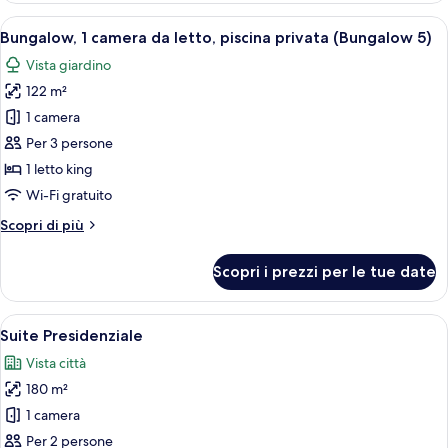
8)
camera
Apri
Un soggiorno con camino, una televisi
14
da
Bungalow, 1 camera da letto, piscina privata (Bungalow 5)
tutte
letto,
Vista giardino
patio
le
(Bungalow
122 m²
foto
8)
per
1 camera
Bungalow,
Per 3 persone
1
1 letto king
camera
Wi-Fi gratuito
da
Altri
Scopri di più
letto,
dettagli
piscina
per
Scopri i prezzi per le tue date
privata
Bungalow,
1
(Bungalow
camera
Apri
Un ampio soggiorno con camino, diva
5)
9
da
Suite Presidenziale
tutte
letto,
Vista città
piscina
le
privata
180 m²
foto
(Bungalow
per
1 camera
5)
Suite
Per 2 persone