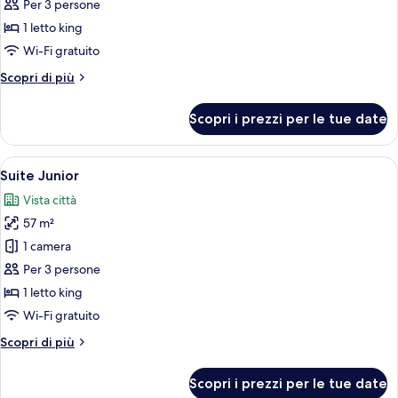
Camera
Per 3 persone
Deluxe,
1 letto king
balcone
Wi-Fi gratuito
Altri
Scopri di più
dettagli
per
Scopri i prezzi per le tue date
Camera
Deluxe,
balcone
Apri
Un soggiorno elegante con divano, tav
5
Suite Junior
tutte
Vista città
le
57 m²
foto
per
1 camera
Suite
Per 3 persone
Junior
1 letto king
Wi-Fi gratuito
Altri
Scopri di più
dettagli
per
Scopri i prezzi per le tue date
Suite