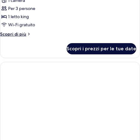
1 camera
Bungalow
Presidenziale,
Per 3 persone
1
1 letto king
camera
Wi-Fi gratuito
da
Altri
Scopri di più
letto,
dettagli
cucina
per
Scopri i prezzi per le tue date
Bungalow
(Patio
Presidenziale,
with
1
Private
camera
Pool)
da
letto,
cucina
(Patio
with
Private
Pool)