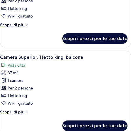
Camera
Per 2 persone
Superior
1 letto king
Wi-Fi gratuito
Altri
Scopri di più
dettagli
per
Scopri i prezzi per le tue date
Camera
Superior
Apri
Camera d'albergo con un letto grande,
6
Camera Superior, 1 letto king, balcone
tutte
Vista città
le
37 m²
foto
per
1 camera
Camera
Per 2 persone
Superior,
1 letto king
1
Wi-Fi gratuito
letto
Altri
Scopri di più
king,
dettagli
balcone
per
Scopri i prezzi per le tue date
Camera