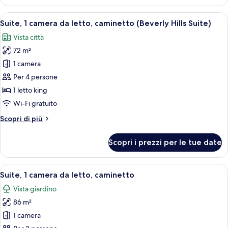
Superior,
1
Apri
Un soggiorno moderno con un divano c
6
letto
Suite, 1 camera da letto, caminetto (Beverly Hills Suite)
tutte
king,
Vista città
balcone
le
72 m²
foto
per
1 camera
Suite,
Per 4 persone
1
1 letto king
camera
Wi-Fi gratuito
da
Altri
Scopri di più
letto,
dettagli
caminetto
per
Scopri i prezzi per le tue date
(Beverly
Suite,
1
Hills
camera
Apri
Un soggiorno con divano, poltrone, ta
Suite)
7
da
Suite, 1 camera da letto, caminetto
tutte
letto,
Vista giardino
caminetto
le
(Beverly
86 m²
foto
Hills
per
1 camera
Suite)
Suite,