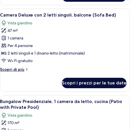
1
with
letto
Apri
Camera d'albergo con due letti, una scr
Patio)
6
king,
Camera Deluxe con 2 letti singoli, balcone (Sofa Bed)
tutte
patio
Vista giardino
(Bungalow
le
Room
47 m²
foto
with
per
1 camera
Patio)
Camera
Per 4 persone
Deluxe
2 letti singoli e 1 divano letto (matrimoniale)
con
Wi-Fi gratuito
2
Altri
Scopri di più
letti
dettagli
singoli,
per
Scopri i prezzi per le tue date
balcone
Camera
Deluxe
(Sofa
con
Apri
Un ampio soggiorno con un grande diva
Bed)
15
2
Bungalow Presidenziale, 1 camera da letto, cucina (Patio
tutte
letti
with Private Pool)
singoli,
le
Vista giardino
balcone
foto
(Sofa
170 m²
per
Bed)