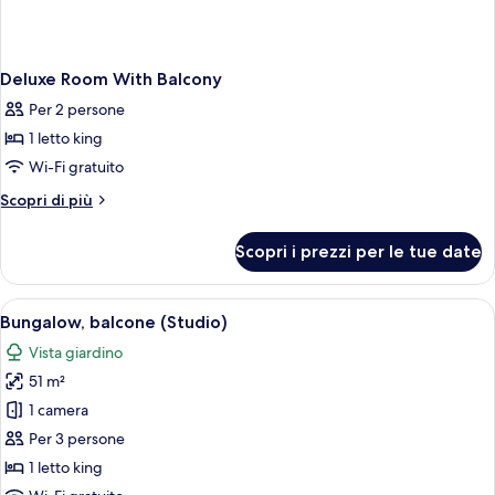
Deluxe Room With Balcony
Per 2 persone
1 letto king
Wi-Fi gratuito
Altri
Scopri di più
dettagli
per
Scopri i prezzi per le tue date
Deluxe
Room
With
Apri
Camera d'albergo con un letto grande, 
7
Balcony
Bungalow, balcone (Studio)
tutte
Vista giardino
le
51 m²
foto
per
1 camera
Bungalow,
Per 3 persone
balcone
1 letto king
(Studio)