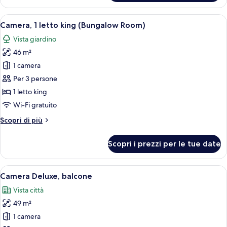
Deluxe
Apri
Una camera d'albergo con un letto a b
5
Camera, 1 letto king (Bungalow Room)
tutte
Vista giardino
le
46 m²
foto
per
1 camera
Camera,
Per 3 persone
1
1 letto king
letto
Wi-Fi gratuito
king
Altri
Scopri di più
(Bungalow
dettagli
Room)
per
Scopri i prezzi per le tue date
Camera,
1
letto
Apri
Una camera d'albergo con un letto, un 
5
king
Camera Deluxe, balcone
tutte
(Bungalow
Vista città
Room)
le
49 m²
foto
per
1 camera