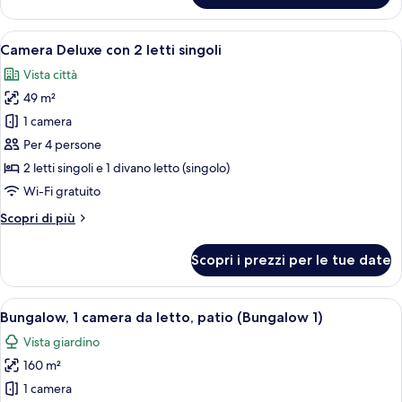
Hills
1
Suite
camera
Apri
Camera d'albergo con due letti, una scr
with
7
da
Camera Deluxe con 2 letti singoli
tutte
Patio)
letto,
Vista città
patio
le
(Beverly
49 m²
foto
Hills
per
1 camera
Suite
Camera
with
Per 4 persone
Patio)
Deluxe
2 letti singoli e 1 divano letto (singolo)
con
Wi-Fi gratuito
2
Altri
Scopri di più
letti
dettagli
singoli
per
Scopri i prezzi per le tue date
Camera
Deluxe
con
Apri
Un ampio soggiorno con un divano bei
10
2
Bungalow, 1 camera da letto, patio (Bungalow 1)
tutte
letti
Vista giardino
singoli
le
160 m²
foto
per
1 camera