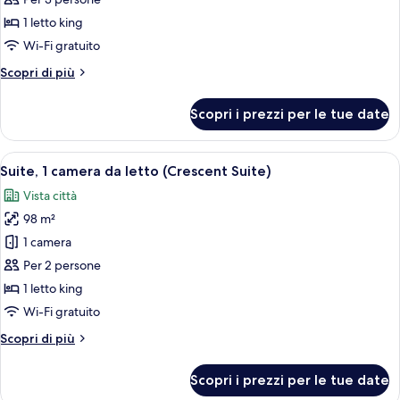
1
1 letto king
camera
Wi-Fi gratuito
da
Altri
Scopri di più
letto
dettagli
(Rodeo
per
Scopri i prezzi per le tue date
Suite)
Suite,
1
camera
Apri
Un ampio soggiorno con un divano colo
6
da
Suite, 1 camera da letto (Crescent Suite)
tutte
letto
Vista città
(Rodeo
le
Suite)
98 m²
foto
per
1 camera
Suite,
Per 2 persone
1
1 letto king
camera
Wi-Fi gratuito
da
Altri
Scopri di più
letto
dettagli
(Crescent
per
Scopri i prezzi per le tue date
Suite)
Suite,