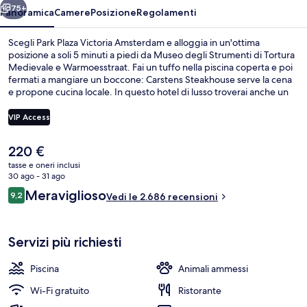
75+
Panoramica
Camere
Posizione
Regolamenti
Scegli Park Plaza Victoria Amsterdam e alloggia in un'ottima
posizione a soli 5 minuti a piedi da Museo degli Strumenti di Tortura
Medievale e Warmoesstraat. Fai un tuffo nella piscina coperta e poi
fermati a mangiare un boccone: Carstens Steakhouse serve la cena
e propone cucina locale. In questo hotel di lusso troverai anche un
bar/lounge, una palestra e una sauna. Altri viaggiatori lodano la
posizione centrale della struttura per le attrazioni nei dintorni e la
VIP Access
vicinanza ai mezzi pubblici: Stazione centrale di Amsterdam è a
pochi metri di distanza e Fermata Nieuwezijds Kolk si trova a 6 min a
Il
220 €
piedi.
Servizio di cena
prezzo
tasse e oneri inclusi
attuale
30 ago - 31 ago
è
Recensioni
Meraviglioso
9,2
Vedi le 2.686 recensioni
220 €
9,2 su 10
Servizi più richiesti
Piscina
Animali ammessi
Wi-Fi gratuito
Ristorante