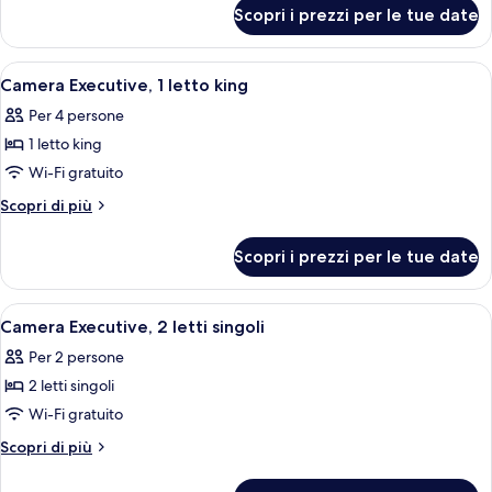
per
2
Scopri i prezzi per le tue date
Camera
letti
Superior,
singoli
2
Apri
Camera d'albergo moderna con un lett
10
letti
Camera Executive, 1 letto king
tutte
singoli
Per 4 persone
le
1 letto king
foto
per
Wi-Fi gratuito
Camera
Altri
Scopri di più
Executive,
dettagli
per
1
Scopri i prezzi per le tue date
Camera
letto
Executive,
king
1
Apri
7
letto
Camera Executive, 2 letti singoli
tutte
king
Per 2 persone
le
2 letti singoli
foto
per
Wi-Fi gratuito
Camera
Altri
Scopri di più
Executive,
dettagli
per
2