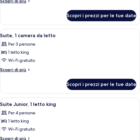
Altri
Scopri di più
Superior,
dettagli
per
1
Scopri i prezzi per le tue date
Camera
letto
Superior,
king
1
Apri
Una camera d'albergo moderna con un l
7
(Canal
letto
Suite, 1 camera da letto
tutte
king
View)
Per 3 persone
(Canal
le
View)
1 letto king
foto
per
Wi-Fi gratuito
Suite,
Altri
Scopri di più
1
dettagli
per
camera
Scopri i prezzi per le tue date
Suite,
da
1
letto
camera
Apri
Una camera d'albergo con un letto, una
7
da
Suite Junior, 1 letto king
tutte
letto
Per 4 persone
le
1 letto king
foto
per
Wi-Fi gratuito
Suite
Altri
Scopri di più