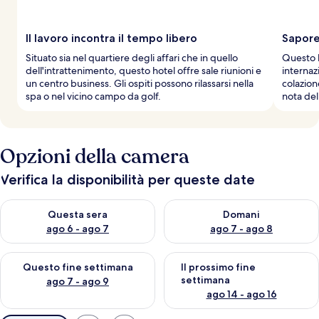
Il lavoro incontra il tempo libero
Sapore
Situato sia nel quartiere degli affari che in quello
Questo h
dell'intrattenimento, questo hotel offre sale riunioni e
internaz
un centro business. Gli ospiti possono rilassarsi nella
colazione
spa o nel vicino campo da golf.
nota del
Opzioni della camera
Verifica la disponibilità per queste date
Verifica la disponibilità per questa sera, ago 6 - ago 7
Verifica la disponibilità per d
Questa sera
Domani
ago 6 - ago 7
ago 7 - ago 8
Verifica la disponibilità per questo fine settimana, ago 7 - ago
Verifica la disponibilità per il
Questo fine settimana
Il prossimo fine
settimana
ago 7 - ago 9
ago 14 - ago 16