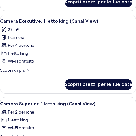
Scopri i prezzi per le tue date
Camera
letti
Executive,
singoli
2
Apri
Camera d'albergo con un letto, una scri
11
letti
Camera Executive, 1 letto king (Canal View)
tutte
singoli
27 m²
le
1 camera
foto
per
Per 4 persone
Camera
1 letto king
Executive,
Wi-Fi gratuito
1
Altri
Scopri di più
letto
dettagli
king
per
Scopri i prezzi per le tue date
Camera
(Canal
Executive,
View)
1
Apri
Camera d'hotel con un letto grande, du
7
letto
Camera Superior, 1 letto king (Canal View)
tutte
king
Per 2 persone
(Canal
le
View)
1 letto king
foto
per
Wi-Fi gratuito
Camera