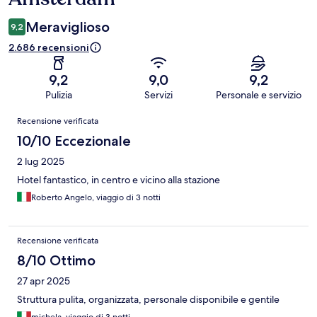
Meraviglioso
9,2
2.686 recensioni
9,2
9,0
9,2
Pulizia
Servizi
Personale e servizio
Recensioni
Recensione verificata
10/10 Eccezionale
2 lug 2025
Hotel fantastico, in centro e vicino alla stazione
Roberto Angelo, viaggio di 3 notti
Recensione verificata
8/10 Ottimo
27 apr 2025
Struttura pulita, organizzata, personale disponibile e gentile
michela, viaggio di 3 notti