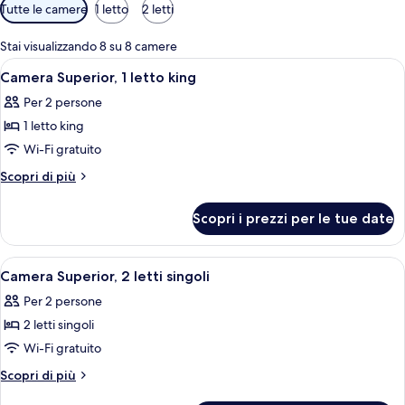
Filtri
Tutte le camere
1 letto
2 letti
disponibili
per
Stai visualizzando 8 su 8 camere
le
Apri
Una camera d'albergo con un letto, una
8
Camera Superior, 1 letto king
camere
tutte
Per 2 persone
le
1 letto king
foto
per
Wi-Fi gratuito
Camera
Altri
Scopri di più
Superior,
dettagli
per
1
Scopri i prezzi per le tue date
Camera
letto
Superior,
king
1
Apri
Una camera d'albergo moderna con un 
8
letto
Camera Superior, 2 letti singoli
tutte
king
Per 2 persone
le
2 letti singoli
foto
per
Wi-Fi gratuito
Camera
Altri
Scopri di più
Superior,
dettagli