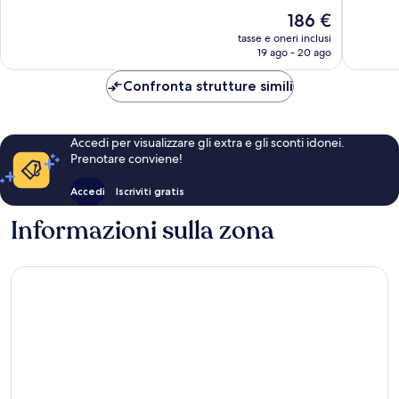
Amster
Eccellente,
Eccezion
Il
186 €
1.504
1.053
prezzo
recensioni
recensio
tasse e oneri inclusi
attuale
19 ago - 20 ago
è
186 €
Confronta strutture simili
Accedi per visualizzare gli extra e gli sconti idonei.
Prenotare conviene!
Accedi
Iscriviti gratis
Informazioni sulla zona