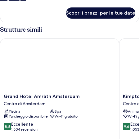
Junior,
dettagli
per
1
Scopri i prezzi per le tue date
Suite
letto
Junior,
king
1
Strutture simili
letto
king
Grand Hotel Amrâth Amsterdam
Kimpton
Grand
Kimpto
Grand Hotel Amrâth Amsterdam
Kimpto
Hotel
De
Centro di Amsterdam
Centro 
Amrâth
Witt
Piscina
Spa
Anima
Amsterdam
Amster
Parcheggio disponibile
Wi-Fi gratuito
Wi-Fi 
Centro
by
di
IHG
8.8
9.6
Eccellente
Ecc
8,8
9,6
Amsterdam
Centro
su
su
1.504 recensioni
1.053
di
10,
10,