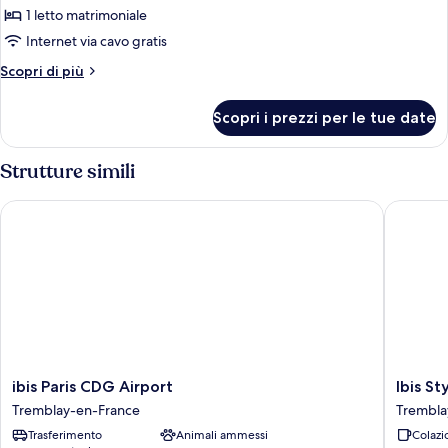
Suite
1 letto matrimoniale
Junior,
Internet via cavo gratis
1
Altri
Scopri di più
letto
dettagli
matrimoniale
per
Scopri i prezzi per le tue date
Suite
Junior,
1
Strutture simili
letto
matrimoniale
ibis Paris CDG Airport
Ibis Styl
ibis
Ibis
ibis Paris CDG Airport
Ibis St
Paris
Styles
Tremblay-en-France
Trembla
CDG
Paris
Trasferimento
Animali ammessi
Colazi
Airport
Charles