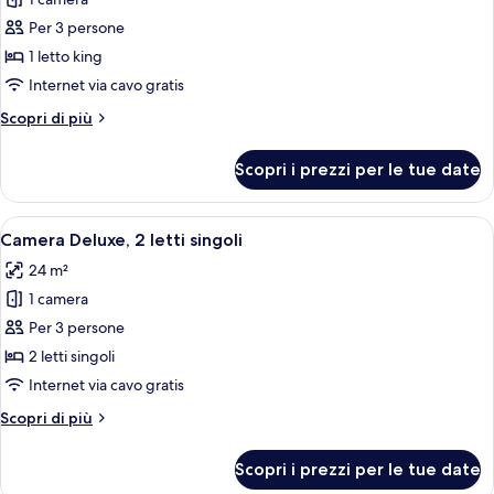
foto
per
Per 3 persone
Camera
1 letto king
Deluxe,
Internet via cavo gratis
1
Altri
Scopri di più
letto
dettagli
king
per
Scopri i prezzi per le tue date
Camera
Deluxe,
1
Apri
Una camera d'albergo con due letti, un
8
letto
Camera Deluxe, 2 letti singoli
tutte
king
24 m²
le
1 camera
foto
per
Per 3 persone
Camera
2 letti singoli
Deluxe,
Internet via cavo gratis
2
Altri
Scopri di più
letti
dettagli
singoli
per
Scopri i prezzi per le tue date
Camera