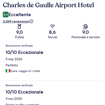
Charles de Gaulle Airport Hotel
Eccellente
8,6
2.369 recensioni
9,0
8,6
9,0
Pulizia
Servizi
Personale e servizio
Recensioni
Recensione verificata
10/10 Eccezionale
5 mar 2026
Perfetto
Oana, viaggio di 1 notte
Recensione verificata
10/10 Eccezionale
9 nov 2025
Stanza pulita e comoda