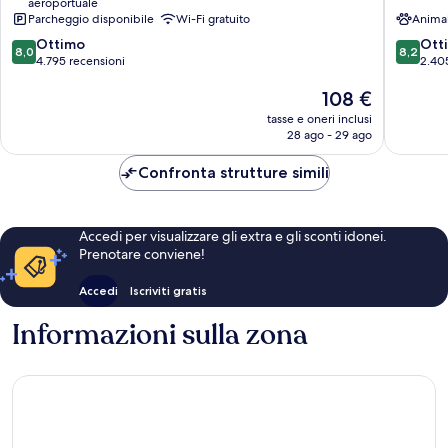
aeroportuale
Tremblay-
de
Parcheggio disponibile
Wi-Fi gratuito
Anima
en-
Gaulle
8.0
8.2
France
Ottimo
Airport
Ott
8,0
8,2
su
su
4.795 recensioni
Trembla
2.40
10,
10,
en-
Il
108 €
Ottimo,
Ottimo,
France
prezzo
4.795
2.405
tasse e oneri inclusi
attuale
recensioni
recensio
28 ago - 29 ago
è
108 €
Confronta strutture simili
Accedi per visualizzare gli extra e gli sconti idonei.
Prenotare conviene!
Accedi
Iscriviti gratis
Informazioni sulla zona