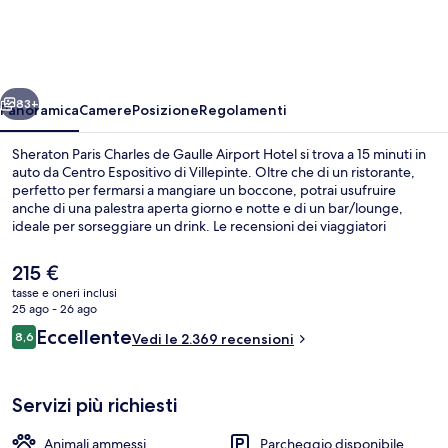
Charles
de
Gaulle
ietro
Avanti
Airport
83+
Panoramica
Camere
Posizione
Regolamenti
Hotel
Sheraton Paris Charles de Gaulle Airport Hotel si trova a 15 minuti in
auto da Centro Espositivo di Villepinte. Oltre che di un ristorante,
perfetto per fermarsi a mangiare un boccone, potrai usufruire
anche di una palestra aperta giorno e notte e di un bar/lounge,
ideale per sorseggiare un drink. Le recensioni dei viaggiatori
menzionano i letti comodi e il personale gentile. La struttura è una
comoda base per spostarsi con i mezzi pubblici: Stazione di Terminal
Il
215 €
2E - Portes M si trova a 10 min a piedi e Stazione di Terminal 2E -
prezzo
tasse e oneri inclusi
Portes K a 10.
attuale
25 ago - 26 ago
Esterni
è
Recensioni
Eccellente
8,6
Vedi le 2.369 recensioni
215 €
8,6 su 10
Servizi più richiesti
Animali ammessi
Parcheggio disponibile