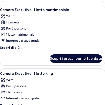
Deluxe,
2
Apri
Una camera d'albergo con un letto, una
12
letti
Camera Executive, 1 letto matrimoniale
tutte
singoli
24 m²
le
1 camera
foto
per
Per 3 persone
Camera
1 letto matrimoniale
Executive,
Internet via cavo gratis
1
Altri
Scopri di più
letto
dettagli
matrimoniale
per
Scopri i prezzi per le tue date
Camera
Executive,
1
Apri
Una camera d'albergo con un letto, una
11
letto
Camera Executive, 1 letto king
tutte
matrimoniale
24 m²
le
Per 3 persone
foto
per
1 letto king
Camera
Internet via cavo gratis
Executive,
Altri