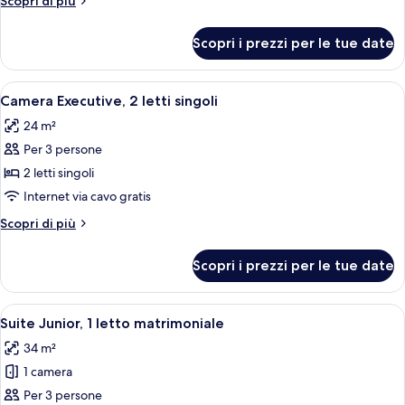
Scopri di più
1
dettagli
letto
per
Scopri i prezzi per le tue date
Camera
king
Executive,
1
Apri
Una camera d'albergo con due letti, un
8
letto
Camera Executive, 2 letti singoli
tutte
king
24 m²
le
Per 3 persone
foto
per
2 letti singoli
Camera
Internet via cavo gratis
Executive,
Altri
Scopri di più
2
dettagli
letti
per
Scopri i prezzi per le tue date
Camera
singoli
Executive,
2
Apri
Camera d'albergo con un letto, un accap
15
letti
Suite Junior, 1 letto matrimoniale
tutte
singoli
34 m²
le
1 camera
foto
per
Per 3 persone