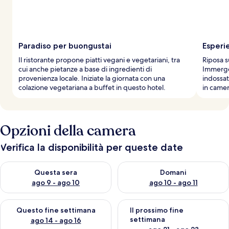
Paradiso per buongustai
Esperie
Il ristorante propone piatti vegani e vegetariani, tra
Riposa s
cui anche pietanze a base di ingredienti di
Immerge
provenienza locale. Iniziate la giornata con una
indossat
colazione vegetariana a buffet in questo hotel.
in camer
Opzioni della camera
Verifica la disponibilità per queste date
Verifica la disponibilità per questa sera, ago 9 - ago 10
Verifica la disponibilità per d
Questa sera
Domani
ago 9 - ago 10
ago 10 - ago 11
Verifica la disponibilità per questo fine settimana, ago 14 - ag
Verifica la disponibilità per i
Questo fine settimana
Il prossimo fine
settimana
ago 14 - ago 16