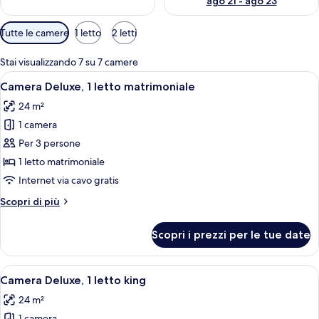
ago 21 - ago 23
Filtri
Tutte le camere
1 letto
2 letti
disponibili
per
Stai visualizzando 7 su 7 camere
le
Apri
Una camera d'albergo con scrivania, sed
12
Camera Deluxe, 1 letto matrimoniale
camere
tutte
24 m²
le
1 camera
foto
per
Per 3 persone
Camera
1 letto matrimoniale
Deluxe,
Internet via cavo gratis
1
Altri
Scopri di più
letto
dettagli
matrimoniale
per
Scopri i prezzi per le tue date
Camera
Deluxe,
1
Apri
Una camera d'albergo con scrivania, sed
11
letto
Camera Deluxe, 1 letto king
tutte
matrimoniale
24 m²
le
1 camera