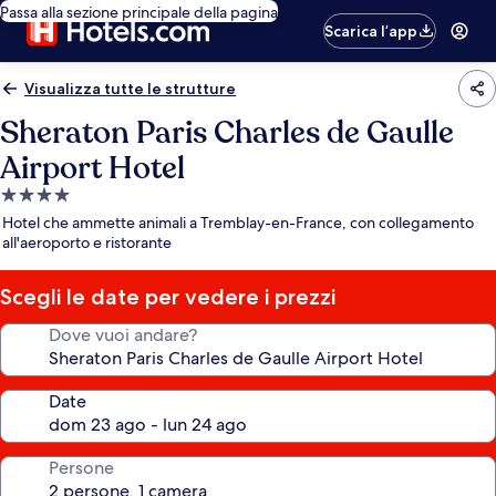
Passa alla sezione principale della pagina
Scarica l’app
Visualizza tutte le strutture
Sheraton Paris Charles de Gaulle
Airport Hotel
Struttura
a
Hotel che ammette animali a Tremblay-en-France, con collegamento
4.0
all'aeroporto e ristorante
stelle
Scegli le date per vedere i prezzi
Dove vuoi andare?
Date
Persone