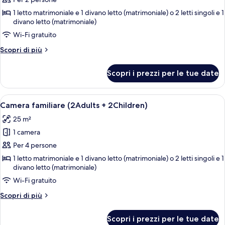
per
Camera
1 letto matrimoniale e 1 divano letto (matrimoniale) o 2 letti singoli e 1
divano letto (matrimoniale)
familiare
Wi-Fi gratuito
Altri
Scopri di più
dettagli
per
Scopri i prezzi per le tue date
Camera
familiare
Apri
Una camera d'albergo moderna con un 
17
Camera familiare (2Adults + 2Children)
tutte
25 m²
le
1 camera
foto
per
Per 4 persone
Camera
1 letto matrimoniale e 1 divano letto (matrimoniale) o 2 letti singoli e 1
divano letto (matrimoniale)
familiare
(2Adults
Wi-Fi gratuito
+
Altri
Scopri di più
2Children)
dettagli
per
Scopri i prezzi per le tue date
Camera