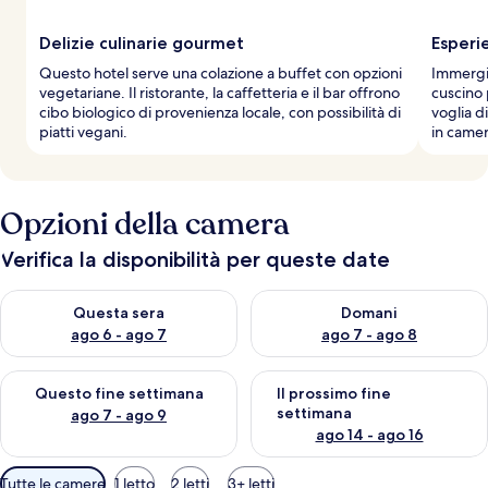
Delizie culinarie gourmet
Esperi
Questo hotel serve una colazione a buffet con opzioni
Immergit
vegetariane. Il ristorante, la caffetteria e il bar offrono
cuscino 
cibo biologico di provenienza locale, con possibilità di
voglia d
piatti vegani.
in camer
Opzioni della camera
Verifica la disponibilità per queste date
Verifica la disponibilità per questa sera, ago 6 - ago 7
Verifica la disponibilità per d
Questa sera
Domani
ago 6 - ago 7
ago 7 - ago 8
Verifica la disponibilità per questo fine settimana, ago 7 - ago
Verifica la disponibilità per il
Questo fine settimana
Il prossimo fine
settimana
ago 7 - ago 9
ago 14 - ago 16
Filtri
Tutte le camere
1 letto
2 letti
3+ letti