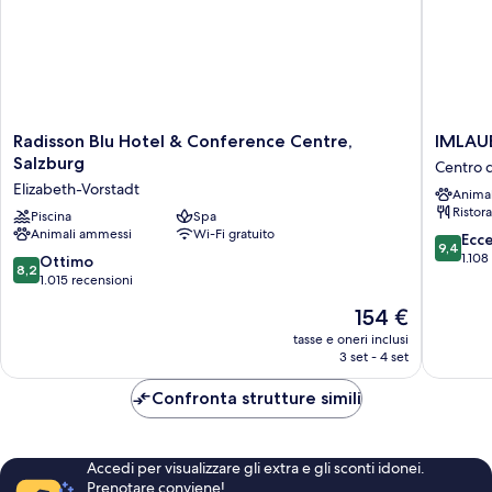
Radisson
IMLAUE
Radisson Blu Hotel & Conference Centre,
IMLAUE
Blu
Hotel
Salzburg
Centro d
Hotel
Pitter
Elizabeth-Vorstadt
Anima
&
Salzbur
Ristor
Conference
Piscina
Spa
Centro
Animali ammessi
Wi-Fi gratuito
Centre,
della
9.4
Ecc
9,4
Salzburg
città
su
1.108
8.2
Ottimo
8,2
Elizabeth-
di
10,
su
1.015 recensioni
Vorstadt
Salisbur
Eccezion
10,
Il
154 €
1.108
Ottimo,
prezzo
recensio
1.015
tasse e oneri inclusi
attuale
3 set - 4 set
recensioni
è
154 €
Confronta strutture simili
Accedi per visualizzare gli extra e gli sconti idonei.
Prenotare conviene!