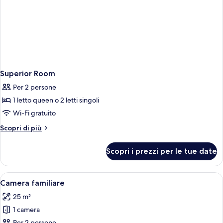
Superior Room
Per 2 persone
1 letto queen o 2 letti singoli
Wi-Fi gratuito
Altri
Scopri di più
dettagli
per
Scopri i prezzi per le tue date
Superior
Room
Apri
Una camera d'albergo moderna con un 
17
Camera familiare
tutte
25 m²
le
1 camera
foto
Per 2 persone