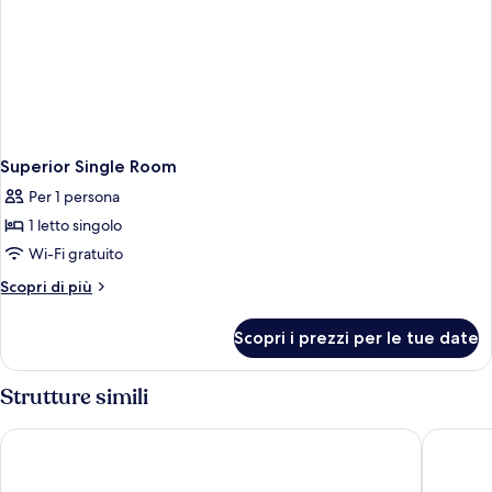
Superior Single Room
Per 1 persona
1 letto singolo
Wi-Fi gratuito
Altri
Scopri di più
dettagli
per
Scopri i prezzi per le tue date
Superior
Single
Room
Strutture simili
Radisson Blu Hotel & Conference Centre, Salzburg
IMLAUER 