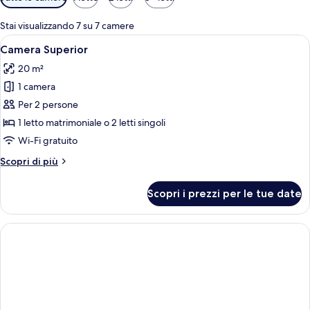
disponibili
per
Stai visualizzando 7 su 7 camere
le
Apri
Una camera d'albergo con un letto, un
8
Camera Superior
camere
tutte
20 m²
le
1 camera
foto
per
Per 2 persone
Camera
1 letto matrimoniale o 2 letti singoli
Superior
Wi-Fi gratuito
Altri
Scopri di più
dettagli
per
Scopri i prezzi per le tue date
Camera
Superior