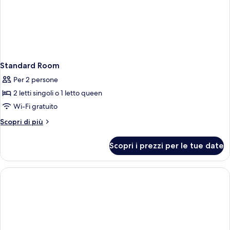
Standard Room
Per 2 persone
2 letti singoli o 1 letto queen
Wi-Fi gratuito
Altri
Scopri di più
dettagli
per
Scopri i prezzi per le tue date
Standard
Room