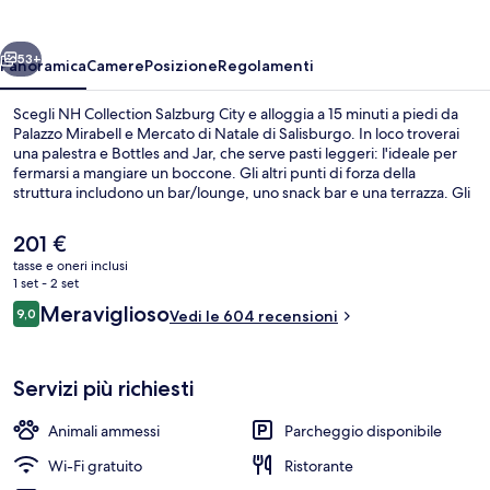
City
ietro
Avanti
53+
Panoramica
Camere
Posizione
Regolamenti
Scegli NH Collection Salzburg City e alloggia a 15 minuti a piedi da
Palazzo Mirabell e Mercato di Natale di Salisburgo. In loco troverai
una palestra e Bottles and Jar, che serve pasti leggeri: l'ideale per
fermarsi a mangiare un boccone. Gli altri punti di forza della
struttura includono un bar/lounge, uno snack bar e una terrazza. Gli
ospiti apprezzano molto il personale gentile e la colazione.
Il
201 €
prezzo
tasse e oneri inclusi
attuale
1 set - 2 set
Bar (in loco)
è
Recensioni
Meraviglioso
9,0
Vedi le 604 recensioni
201 €
9,0 su 10
Servizi più richiesti
Animali ammessi
Parcheggio disponibile
Wi-Fi gratuito
Ristorante