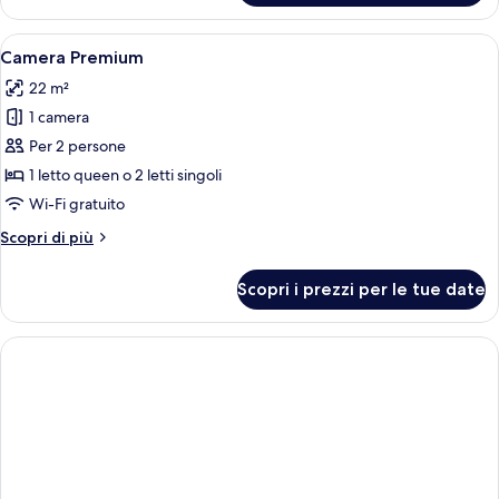
familiare
(2Adults
Apri
Una camera d'albergo con un letto g
12
+
Camera Premium
tutte
2Children)
22 m²
le
1 camera
foto
per
Per 2 persone
Camera
1 letto queen o 2 letti singoli
Premium
Wi-Fi gratuito
Altri
Scopri di più
dettagli
per
Scopri i prezzi per le tue date
Camera
Premium