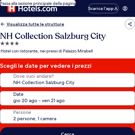
Passa alla sezione principale della pagina
Scarica l’app
Visualizza tutte le strutture
NH Collection Salzburg City
Struttura
a
Hotel con ristorante, nei pressi di Palazzo Mirabell
4.0
stelle
Scegli le date per vedere i prezzi
Dove vuoi andare?
Date
Persone
Cerca