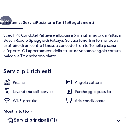
ietro
Avanti
22+
Panoramica
Servizi
Posizione
Tariffe
Regolamenti
Scegli PK Condotel Pattaya e alloggia a 5 minuti in auto da Pattaya
Beach Road e Spiaggia di Pattaya. Se vuoi tenerti in forma, potrai
usufruire di un centro fitness o concederti un tuffo nella piscina
all'aperto. Gli appartamenti della struttura vantano angolo cottura,
balconi e TV a schermo piatto.
Servizi più richiesti
Piscina
Angolo cottura
Piscina all'aperto
Lavanderia self-service
Parcheggio gratuito
Wi-Fi gratuito
Aria condizionata
Mostra tutto
Servizi principali
(11)