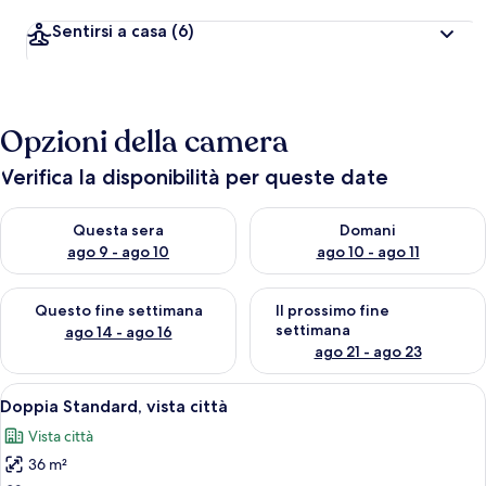
Sentirsi a casa
(6)
Opzioni della camera
Verifica la disponibilità per queste date
Verifica la disponibilità per questa sera, ago 9 - ago 10
Verifica la disponibilità per d
Questa sera
Domani
ago 9 - ago 10
ago 10 - ago 11
Verifica la disponibilità per questo fine settimana, ago 14 - ag
Verifica la disponibilità per i
Questo fine settimana
Il prossimo fine
settimana
ago 14 - ago 16
ago 21 - ago 23
Apri
Doppia Standard, vista città | Cassafor
7
Doppia Standard, vista città
tutte
Vista città
le
36 m²
foto