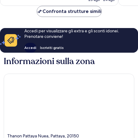
è
11 €
Confronta strutture simili
Accedi per visualizzare gli extra e gli sconti idonei.
Prenotare conviene!
Accedi
Iscriviti gratis
Informazioni sulla zona
Thanon Pattaya Nuea, Pattaya, 20150