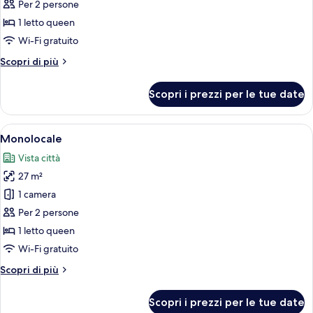
per
Per 2 persone
Doppia
1 letto queen
Standard,
Wi-Fi gratuito
vista
Altri
Scopri di più
città
dettagli
per
Scopri i prezzi per le tue date
Doppia
Standard,
vista
Apri
Monolocale | Cassaforte in camera, ten
8
città
Monolocale
tutte
Vista città
le
27 m²
foto
per
1 camera
Monolocale
Per 2 persone
1 letto queen
Wi-Fi gratuito
Altri
Scopri di più
dettagli
per
Scopri i prezzi per le tue date
Monolocale