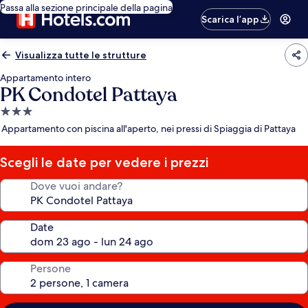
Passa alla sezione principale della pagina
Scarica l’app
Visualizza tutte le strutture
Appartamento intero
PK Condotel Pattaya
Struttura
a
Appartamento con piscina all'aperto, nei pressi di Spiaggia di Pattaya
3.0
stelle
Scegli le date per vedere i prezzi
Dove vuoi andare?
Date
Persone