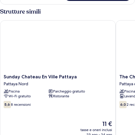
Strutture simili
Sunday Chateau En Ville Pattaya
The Che
Sunday
The
Sunday Chateau En Ville Pattaya
The C
Chateau
Chezz
Pattaya Nord
Pattaya 
En
Condom
Piscina
Parcheggio gratuito
Piscin
Ville
by
Wi-Fi gratuito
Ristorante
Lavand
Pattaya
Patsam
Pattaya
Pattaya
5.6
6.0
5,6
8 recensioni
6,0
2 rec
Nord
centro
su
su
10,
10,
8
2
Il
11 €
recensioni
recensio
prezzo
tasse e oneri inclusi
attuale
23 ago - 24 ago