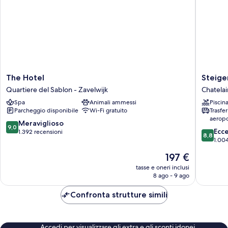
The
Steigen
The Hotel
Steige
Hotel
Icon
Quartiere del Sablon - Zavelwijk
Chatelai
Quartiere
Wiltcher
Spa
Animali ammessi
Piscin
del
Chatelai
Parcheggio disponibile
Wi-Fi gratuito
Trasfe
Sablon
aeropo
-
9.0
Meraviglioso
9,0
8.8
Zavelwijk
Ecc
su
1.392 recensioni
8,8
su
1.004
10,
10,
Meraviglioso,
Il
197 €
Eccellen
1.392
prezzo
1.004
tasse e oneri inclusi
recensioni
attuale
8 ago - 9 ago
recensio
è
197 €
Confronta strutture simili
Accedi per visualizzare gli extra e gli sconti idonei.