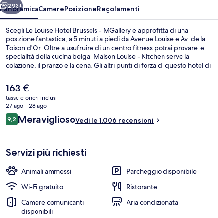
MGallery
293+
Panoramica
Camere
Posizione
Regolamenti
Scegli Le Louise Hotel Brussels - MGallery e approfitta di una
posizione fantastica, a 5 minuti a piedi da Avenue Louise e Av. de la
Toison d'Or. Oltre a usufruire di un centro fitness potrai provare le
specialità della cucina belga: Maison Louise - Kitchen serve la
colazione, il pranzo e la cena. Gli altri punti di forza di questo hotel di
lusso sono un bar/lounge, una terrazza e un giardino. Gli ospiti
apprezzano molto il personale gentile e le condizioni generali. La
Il
163 €
struttura è a pochi passi da Stazione di Louise-Louiza, mentre
prezzo
tasse e oneri inclusi
Fermata del tram di Poelaert si trova a 5 min a piedi.
attuale
27 ago - 28 ago
Esterni
è
Recensioni
Meraviglioso
9,2
Vedi le 1.006 recensioni
163 €
9,2 su 10
Servizi più richiesti
Animali ammessi
Parcheggio disponibile
Wi-Fi gratuito
Ristorante
Camere comunicanti
Aria condizionata
disponibili