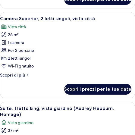
città
Camera
Superior,
1
Apri
Una camera d'albergo con un letto, un
15
letto
Camera Superior, 2 letti singoli, vista città
tutte
king,
Vista città
vista
le
città
26 m²
foto
per
1 camera
Camera
Per 2 persone
Superior,
2 letti singoli
2
Wi-Fi gratuito
letti
Altri
Scopri di più
singoli,
dettagli
vista
per
Scopri i prezzi per le tue date
città
Camera
Superior,
2
Apri
Una fotografia incorniciata appesa al 
17
letti
Suite, 1 letto king, vista giardino (Audrey Hepburn.
tutte
singoli,
Homage)
vista
le
Vista giardino
città
foto
37 m²
per