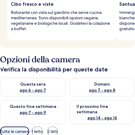
Cibo fresco e viste
Santuar
Ristorante con vista sul giardino che serve cucina
Immergit
mediterranea. Sono disponibili opzioni vegane,
biancher
vegetariane e biologiche locali. Godetevi la colazione
dispone 
a buffet.
gratuito
Opzioni della camera
Verifica la disponibilità per queste date
Verifica la disponibilità per questa sera, ago 6 - ago 7
Verifica la disponibilità per d
Questa sera
Domani
ago 6 - ago 7
ago 7 - ago 8
Verifica la disponibilità per questo fine settimana, ago 7 - ago
Verifica la disponibilità per il
Questo fine settimana
Il prossimo fine
settimana
ago 7 - ago 9
ago 14 - ago 16
Filtri
Tutte le camere
1 letto
2 letti