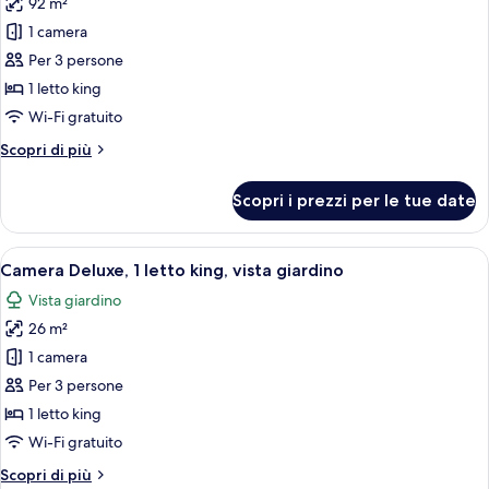
92 m²
foto
Marguerite
per
1 camera
Yourcenar)
Suite
Per 3 persone
(Le
1 letto king
Louise,
Wi-Fi gratuito
Garden
Altri
Scopri di più
and
dettagli
City
per
Scopri i prezzi per le tue date
view)
Suite
(Le
Louise,
Apri
Biancheria da letto di alta qualità, cop
21
Garden
Camera Deluxe, 1 letto king, vista giardino
tutte
and
Vista giardino
City
le
view)
26 m²
foto
per
1 camera
Camera
Per 3 persone
Deluxe,
1 letto king
1
Wi-Fi gratuito
letto
Altri
Scopri di più
king,