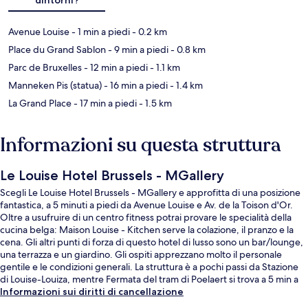
Avenue Louise
- 1 min a piedi
- 0.2 km
Place du Grand Sablon
- 9 min a piedi
- 0.8 km
Parc de Bruxelles
- 12 min a piedi
- 1.1 km
Manneken Pis (statua)
- 16 min a piedi
- 1.4 km
La Grand Place
- 17 min a piedi
- 1.5 km
Informazioni su questa struttura
Le Louise Hotel Brussels - MGallery
Scegli Le Louise Hotel Brussels - MGallery e approfitta di una posizione
fantastica, a 5 minuti a piedi da Avenue Louise e Av. de la Toison d'Or.
Oltre a usufruire di un centro fitness potrai provare le specialità della
cucina belga: Maison Louise - Kitchen serve la colazione, il pranzo e la
cena. Gli altri punti di forza di questo hotel di lusso sono un bar/lounge,
una terrazza e un giardino. Gli ospiti apprezzano molto il personale
gentile e le condizioni generali. La struttura è a pochi passi da Stazione
di Louise-Louiza, mentre Fermata del tram di Poelaert si trova a 5 min a
piedi.
Informazioni sui diritti di cancellazione