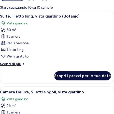
disponibili
per
Stai visualizzando 10 su 10 camere
le
Apri
Una moderna camera d'albergo con un let
24
Suite, 1 letto king, vista giardino (Botanic)
camere
tutte
Vista giardino
le
50 m²
foto
per
1 camera
Suite,
Per 3 persone
1
1 letto king
letto
Wi-Fi gratuito
king,
Altri
Scopri di più
vista
dettagli
giardino
per
Scopri i prezzi per le tue date
(Botanic)
Suite,
1
letto
Apri
Camera d'albergo moderna con una gran
17
king,
Camera Deluxe, 2 letti singoli, vista giardino
tutte
vista
Vista giardino
giardino
le
(Botanic)
26 m²
foto
per
1 camera