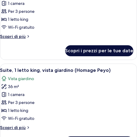
1 camera
Suite,
1
Per 3 persone
letto
1 letto king
king,
Wi-Fi gratuito
vista
Altri
Scopri di più
giardino
dettagli
(Audrey
per
Scopri i prezzi per le tue date
Suite,
Hepburn.
1
Homage)
letto
Apri
Un soggiorno moderno con un divano cu
22
king,
Suite, 1 letto king, vista giardino (Homage Peyo)
tutte
vista
Vista giardino
giardino
le
(Audrey
36 m²
foto
Hepburn.
per
1 camera
Homage)
Suite,
Per 3 persone
1
1 letto king
letto
Wi-Fi gratuito
king,
Altri
Scopri di più
vista
dettagli