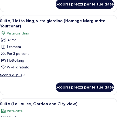
giardino
per
Scopri i prezzi per le tue date
(Homage
Suite,
1
Peyo)
letto
Apri
Una camera d'albergo con un letto, un
15
king,
Suite, 1 letto king, vista giardino (Homage Marguerite
tutte
vista
Yourcenar)
giardino
le
Vista giardino
(Homage
foto
Peyo)
37 m²
per
1 camera
Suite,
1
Per 3 persone
letto
1 letto king
king,
Wi-Fi gratuito
vista
Altri
Scopri di più
giardino
dettagli
(Homage
per
Scopri i prezzi per le tue date
Suite,
Marguerite
1
Yourcenar)
letto
Apri
Un soggiorno moderno con un divano, u
20
king,
Suite (Le Louise, Garden and City view)
tutte
vista
Vista città
giardino
le
(Homage