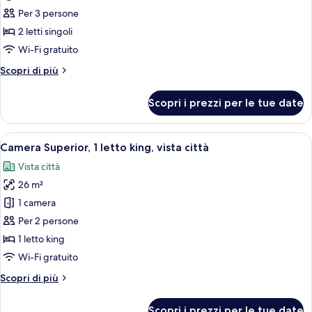
Camera
Per 3 persone
Deluxe,
2 letti singoli
2
Wi-Fi gratuito
letti
Altri
Scopri di più
singoli,
dettagli
vista
per
Scopri i prezzi per le tue date
giardino
Camera
Deluxe,
2
Apri
Una camera d'albergo con un letto, un
18
letti
Camera Superior, 1 letto king, vista città
tutte
singoli,
Vista città
vista
le
giardino
26 m²
foto
per
1 camera
Camera
Per 2 persone
Superior,
1 letto king
1
Wi-Fi gratuito
letto
Altri
Scopri di più
king,
dettagli
vista
per
Scopri i prezzi per le tue date