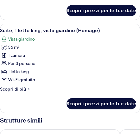
dettagli
vista
per
Scopri i prezzi per le tue date
giardino
Camera
Deluxe,
1
Apri
Camera d'albergo moderna con angolo 
12
letto
Suite, 1 letto king, vista giardino (Homage)
tutte
king,
Vista giardino
vista
le
giardino
36 m²
foto
per
1 camera
Suite,
Per 3 persone
1
1 letto king
letto
Wi-Fi gratuito
king,
Altri
Scopri di più
vista
dettagli
giardino
per
Scopri i prezzi per le tue date
(Homage)
Suite,
1
letto
Strutture simili
king,
vista
The Hotel
Steigenb
giardino
(Homage)