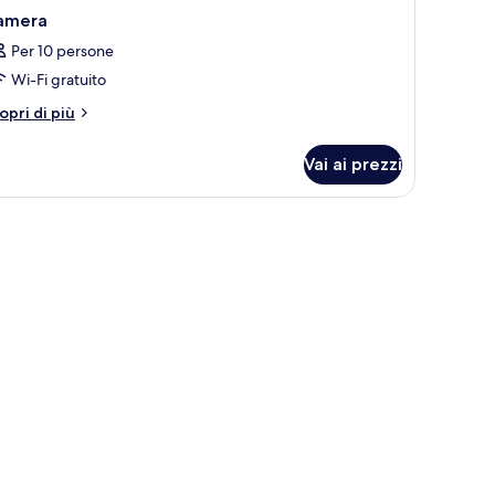
amera
Per 10 persone
Wi-Fi gratuito
tri
opri di più
ttagli
r
Vai ai prezzi
amera