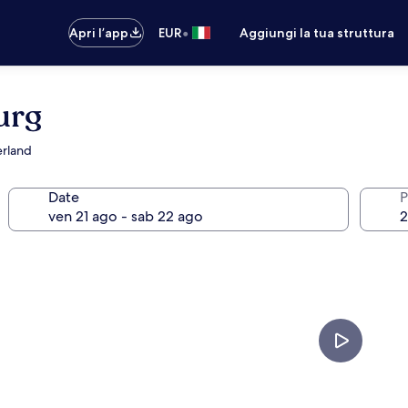
•
Apri l’app
EUR
Aggiungi la tua struttura
urg
erland
Date
P