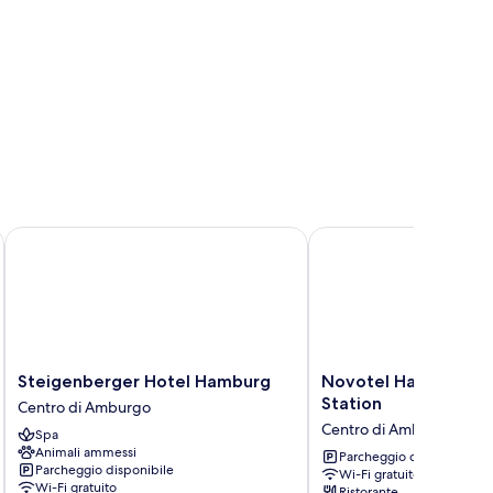
Steigenberger Hotel Hamburg
Novotel Hamburg Centr
Steigenberger
Novotel
Steigenberger Hotel Hamburg
Novotel Hamburg Ce
Hotel
Hamburg
Station
Centro di Amburgo
Hamburg
Central
Centro di Amburgo
Spa
Centro
Station
Animali ammessi
di
Centro
Parcheggio disponibile
Parcheggio disponibile
Wi-Fi gratuito
Amburgo
di
Wi-Fi gratuito
Ristorante