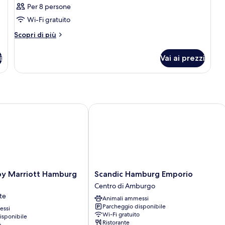
Per 8 persone
Wi-Fi gratuito
Altri
Scopri di più
dettagli
per
i
Vai ai prezzi
Camera
 Marriott Hamburg City
Scandic Hamburg Emporio
Scandic
by Marriott Hamburg
Scandic Hamburg Emporio
Hamburg
Centro di Amburgo
Emporio
te
Animali ammessi
Centro
Parcheggio disponibile
essi
di
Wi-Fi gratuito
isponibile
Amburgo
Ristorante
o