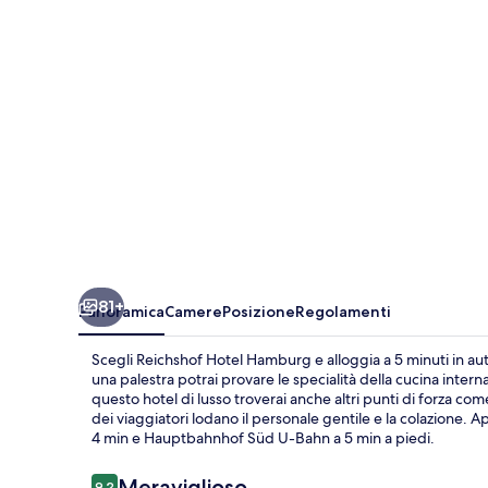
81+
Panoramica
Camere
Posizione
Regolamenti
Scegli Reichshof Hotel Hamburg e alloggia a 5 minuti in a
una palestra potrai provare le specialità della cucina interna
questo hotel di lusso troverai anche altri punti di forza 
dei viaggiatori lodano il personale gentile e la colazione. 
4 min e Hauptbahnhof Süd U-Bahn a 5 min a piedi.
Recensioni
Meraviglioso
9,2