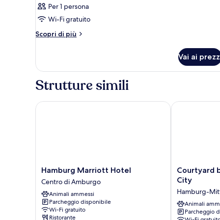
Per 1 persona
Wi-Fi gratuito
Altri
Scopri di più
dettagli
per
Vai ai prezz
Camera
Strutture simili
Hamburg Marriott Hotel
Courtyard by
Hamburg
Courtyard
Hamburg Marriott Hotel
Courtyard 
Marriott
by
City
Centro di Amburgo
Hotel
Marriott
Hamburg-Mit
Animali ammessi
Centro
Hamburg
Parcheggio disponibile
di
City
Animali amm
Wi-Fi gratuito
Parcheggio d
Amburgo
Hamburg-
Ristorante
Wi-Fi gratuit