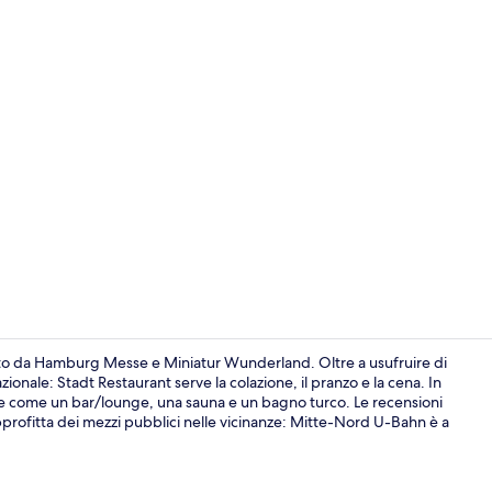
Video strutt
uto da Hamburg Messe e Miniatur Wunderland. Oltre a usufruire di
zionale: Stadt Restaurant serve la colazione, il pranzo e la cena. In
come come un bar/lounge, una sauna e un bagno turco. Le recensioni
Hall
Approfitta dei mezzi pubblici nelle vicinanze: Mitte-Nord U-Bahn è a