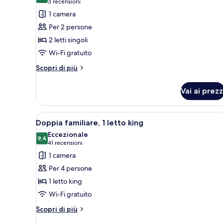
(3
3 recensioni
foto
recensioni)
1 camera
per
Per 2 persone
Camera
2 letti singoli
Comfort
Wi-Fi gratuito
con
2
Altri
Scopri di più
dettagli
letti
per
singoli,
Vai ai prezz
Camera
2
Comfort
letti
con
Apri
Una camera d'albergo con un l
5
2
Doppia familiare, 1 letto king
singoli
tutte
letti
Eccezionale
singoli,
le
9,4
9,4 su 10
(41
41 recensioni
2
foto
recensioni)
1 camera
letti
per
singoli
Per 4 persone
Doppia
1 letto king
familiare,
Wi-Fi gratuito
1
letto
Altri
Scopri di più
dettagli
king