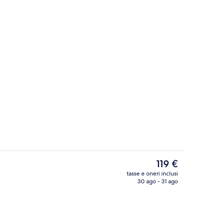
Esterni
ura
Il
119 €
prezzo
tasse e oneri inclusi
attuale
30 ago - 31 ago
Servizio di colazione, pranzo e cena
è
119 €