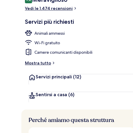
9,2 su 10
Vedi le 1.474 recensioni
Hall
Servizi più richiesti
Animali ammessi
Wi-Fi gratuito
Camere comunicanti disponibili
Mostra tutto
Servizi principali
(12)
Sentirsi a casa
(6)
Perché amiamo questa struttura