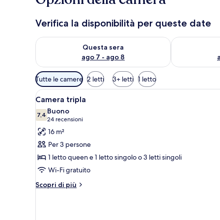
Verifica la disponibilità per queste date
Verifica la disponibilità per questa sera, ago 7 - ago
Verifica la di
Questa sera
ago 7 - ago 8
Filtri
Tutte le camere
2 letti
3+ letti
1 letto
disponibili
Apri
Camera d'albergo con due lett
per
6
Camera tripla
tutte
le
Buono
le
7,4
camere
7,4 su 10
(24
24 recensioni
foto
recensioni)
16 m²
per
Per 3 persone
Camera
1 letto queen e 1 letto singolo o 3 letti singoli
tripla
Wi-Fi gratuito
Altri
Scopri di più
dettagli
per
Camera
tripla