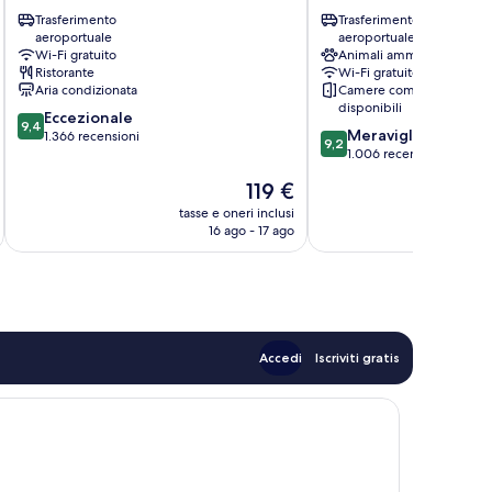
Centro
Barocci
Trasferimento
Trasferimento
di
Centro
aeroportuale
aeroportuale
Venezia
di
Wi-Fi gratuito
Animali ammessi
Venezia
Ristorante
Wi-Fi gratuito
Aria condizionata
Camere comunicanti
disponibili
9.4
Eccezionale
9,4
9.2
Meraviglioso
su
1.366 recensioni
9,2
su
1.006 recensioni
10,
10,
Eccezionale,
Il
119 €
Meraviglioso,
1.366
prezzo
1.006
tasse e oneri inclusi
t
recensioni
attuale
16 ago - 17 ago
recensioni
è
119 €
Accedi
Iscriviti gratis