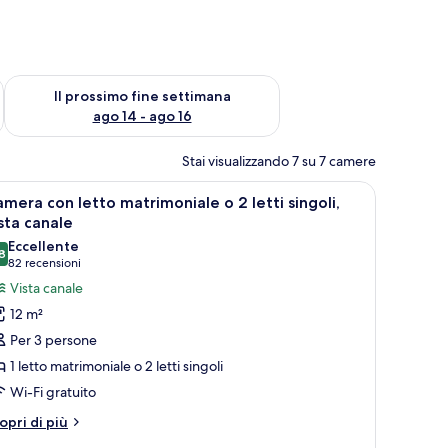
ne settimana, ago 7 - ago 9
Verifica la disponibilità per il prossimo fine settimana, ago 14 
Il prossimo fine settimana
ago 14 - ago 16
Stai visualizzando 7 su 7 camere
te.
 legno, un letto con lenzuola bianche e una testiera con una sveglia.
pri
Una camera d'albergo con un letto, una scrivan
7
mera con letto matrimoniale o 2 letti singoli,
utte
sta canale
Eccellente
8
oto
8,8 su 10
(82
82 recensioni
er
recensioni)
Vista canale
amera
12 m²
on
Per 3 persone
etto
1 letto matrimoniale o 2 letti singoli
atrimoniale
Wi-Fi gratuito
tri
opri di più
ttagli
tti