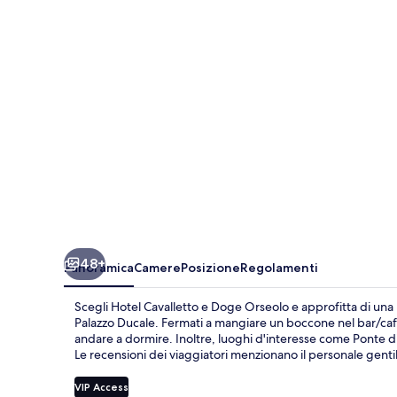
Doge
Orseolo
48+
Panoramica
Camere
Posizione
Regolamenti
Scegli Hotel Cavalletto e Doge Orseolo e approfitta di una 
Palazzo Ducale. Fermati a mangiare un boccone nel bar/caffe
andare a dormire. Inoltre, luoghi d'interesse come Ponte di 
Le recensioni dei viaggiatori menzionano il personale gentil
VIP Access