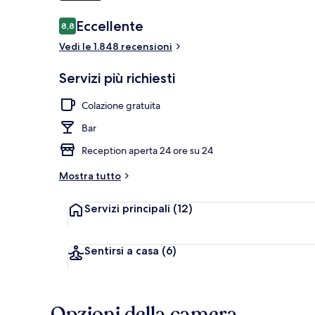
Recensioni
Eccellente
8,8
8,8 su 10
Dettaglio est
Vedi le 1.848 recensioni
Servizi più richiesti
Colazione gratuita
Bar
Reception aperta 24 ore su 24
Mostra tutto
Servizi principali
(12)
Sentirsi a casa
(6)
Opzioni della camera