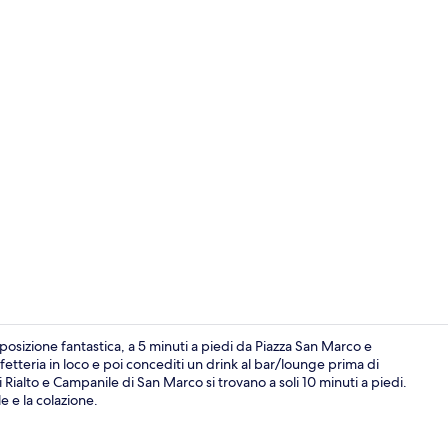
Lounge
posizione fantastica, a 5 minuti a piedi da Piazza San Marco e
tteria in loco e poi concediti un drink al bar/lounge prima di
Rialto e Campanile di San Marco si trovano a soli 10 minuti a piedi.
Bar (in loco)
e e la colazione.