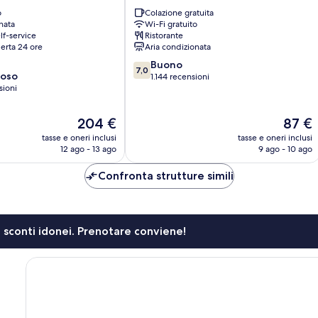
Centro
o
Colazione gratuita
di
nata
Wi-Fi gratuito
Venezia
lf-service
Ristorante
erta 24 ore
Aria condizionata
7.0
Buono
7,0
ioso
su
1.144 recensioni
sioni
10,
Buono,
1.144
Il
Il
204 €
87 €
recensioni
prezzo
prezzo
tasse e oneri inclusi
tasse e oneri inclusi
attuale
attuale
12 ago - 13 ago
9 ago - 10 ago
è
è
204 €
87 €
Confronta strutture simili
li sconti idonei. Prenotare conviene!