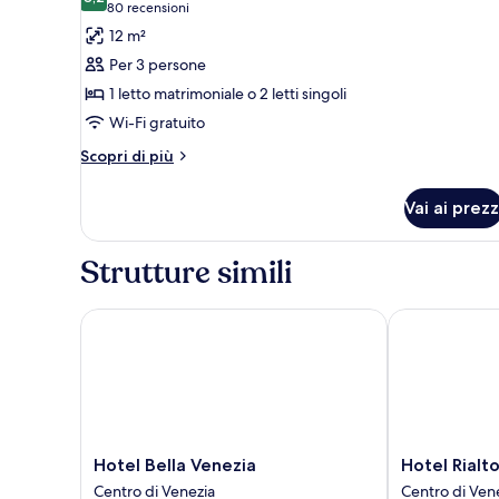
le
8,2 su 10
(80
80 recensioni
foto
recensioni)
12 m²
per
Per 3 persone
Camera
1 letto matrimoniale o 2 letti singoli
Classic,
Wi-Fi gratuito
1
letto
Altri
Scopri di più
dettagli
matrimoniale
per
o
Vai ai prezz
Camera
2
Classic,
letti
1
Strutture simili
letto
singoli
matrimoniale
o
Hotel Bella Venezia
Hotel Rialto
2
letti
singoli
Hotel
Hotel
Hotel Bella Venezia
Hotel Rialt
Bella
Rialto
Centro di Venezia
Centro di Ven