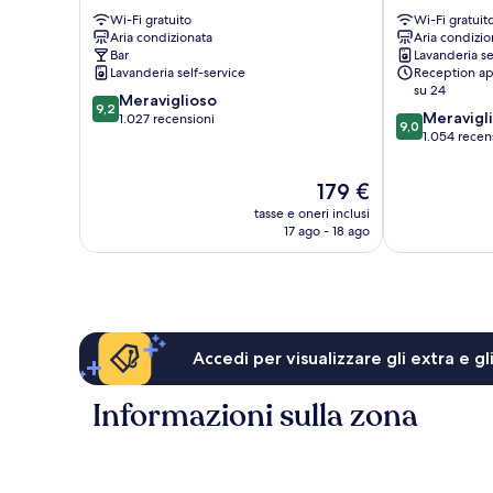
Venezia
Centro
Wi-Fi gratuito
Wi-Fi gratuit
Centro
di
Aria condizionata
Aria condizio
di
Venezia
Bar
Lavanderia se
Venezia
Lavanderia self-service
Reception ap
su 24
9.2
Meraviglioso
9,2
9.0
Meravigl
su
1.027 recensioni
9,0
su
1.054 recen
10,
10,
Meraviglioso,
Meraviglioso,
1.027
Il
179 €
1.054
recensioni
prezzo
tasse e oneri inclusi
recensioni
attuale
17 ago - 18 ago
è
179 €
Accedi per visualizzare gli extra e g
Informazioni sulla zona