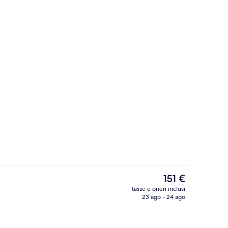
Reception
Il
151 €
prezzo
tasse e oneri inclusi
attuale
23 ago - 24 ago
Camera con letto matrimoniale o 2 letti
è
151 €