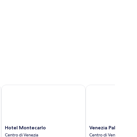
tti
ngoli,
sta
nale
Hotel Montecarlo
Venezia Palazzo Barocc
Hotel
Venezia
Hotel Montecarlo
Venezia Palazzo Baro
Montecarlo
Palazzo
Centro di Venezia
Centro di Venezia