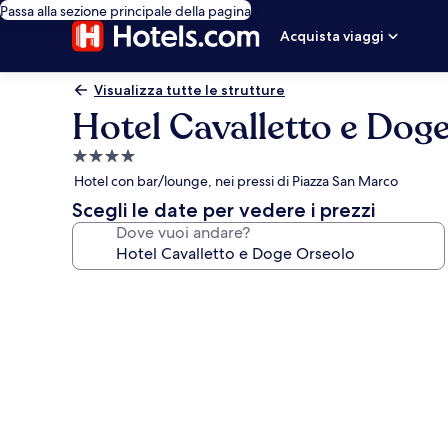
Passa alla sezione principale della pagina
Acquista viaggi
Visualizza tutte le strutture
Hotel Cavalletto e Dog
Struttura
a
Hotel con bar/lounge, nei pressi di Piazza San Marco
4.0
Scegli le date per vedere i prezzi
stelle
Dove vuoi andare?
Galleria
fotografica
per
Hotel
Cavalletto
e