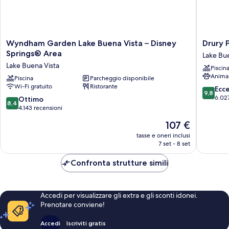
Wyndham
Drury
Wyndham Garden Lake Buena Vista – Disney
Drury 
Garden
Plaza
Springs® Area
Lake Bue
Lake
Hotel
Lake Buena Vista
Piscin
Buena
Orlando
Anima
Vista
Piscina
Parcheggio disponibile
-
Wi-Fi gratuito
Ristorante
–
Disney
9.8
Ecc
9,8
Disney
Springs
su
6.02
8.4
Ottimo
8,4
Springs®
Area
10,
su
4.143 recensioni
Area
Lake
Eccezion
10,
Il
107 €
Lake
Buena
6.027
Ottimo,
prezzo
Buena
Vista
recensio
4.143
tasse e oneri inclusi
attuale
Vista
7 set - 8 set
recensioni
è
107 €
Confronta strutture simili
Accedi per visualizzare gli extra e gli sconti idonei.
Prenotare conviene!
Accedi
Iscriviti gratis