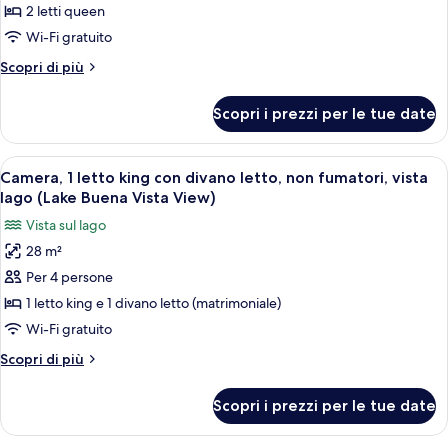
per
2 letti queen
Camera
Wi-Fi gratuito
Standard,
Altri
Scopri di più
2
dettagli
letti
per
Scopri i prezzi per le tue date
Camera
queen,
Standard,
non
2
Apri
Una camera d'albergo con un letto grand
fumatori
4
letti
Camera, 1 letto king con divano letto, non fumatori, vista
tutte
queen,
lago (Lake Buena Vista View)
non
le
Vista sul lago
fumatori
foto
28 m²
per
Per 4 persone
Camera,
1
1 letto king e 1 divano letto (matrimoniale)
letto
Wi-Fi gratuito
king
Altri
Scopri di più
con
dettagli
divano
per
Scopri i prezzi per le tue date
Camera,
letto,
1
non
letto