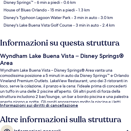
Disney Springs™
- 6 min a piedi
- 0.6 km
House of Blues Orlando
- 15 min a piedi
- 1.3 km
Disney's Typhoon Lagoon Water Park
- 3 min in auto
- 3.0 km
Disney's Lake Buena Vista Golf Course
- 3 min in auto
- 2.4 km
Informazioni su questa struttura
Wyndham Lake Buena Vista – Disney Springs®
Area
Wyndham Lake Buena Vista – Disney Springs® Area vanta una
comodissima posizione a 5 minuti in auto da Disney Springs™ e Orlando
Vineland Premium Outlets. LakeView Restaurant, uno dei 3 ristoranti in
loco, serve la colazione, il pranzo e la cena: l'ideale prima di concederti
un tuffo in una delle 2 piscine all'aperto. Gli altri punti di forza della
struttura includono 2 bar/lounge, un bar a bordo piscina e una palestra
aperta giorno e notte. Gli ospiti apprezzano molto la piscina e i letti
Informazioni sui diritti di cancellazione
comodi.
Altre informazioni sulla struttura