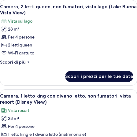
Apri
Una camera d'albergo con due letti, un
fumatori,
4
king
Camera, 2 letti queen, non fumatori, vista lago (Lake Buena
tutte
con
vista
Vista View)
divano
le
lago
Vista sul lago
letto,
foto
(Lake
non
28 m²
per
Buena
fumatori,
Per 4 persone
Camera,
vista
Vista
lago
2
2 letti queen
View)
(Lake
letti
Wi-Fi gratuito
Buena
queen,
Vista
Altri
Scopri di più
non
View)
dettagli
fumatori,
per
Scopri i prezzi per le tue date
Camera,
vista
2
lago
letti
Apri
Una camera d'albergo con un letto grand
(Lake
4
queen,
Camera, 1 letto king con divano letto, non fumatori, vista
tutte
non
Buena
resort (Disney View)
fumatori,
le
Vista
Vista resort
vista
foto
View)
lago
28 m²
per
(Lake
Per 4 persone
Camera,
Buena
Vista
1
1 letto king e 1 divano letto (matrimoniale)