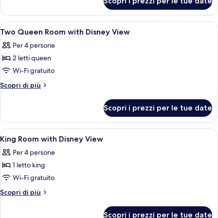
Scopri i prezzi per le tue date
Camera,
non
1
fumatori
letto
Apri
Una camera d'albergo con due letti, un
1
king,
Two Queen Room with Disney View
tutte
non
Per 4 persone
fumatori
le
2 letti queen
foto
per
Wi-Fi gratuito
Two
Altri
Scopri di più
Queen
dettagli
per
Room
Scopri i prezzi per le tue date
Two
with
Queen
Disney
Room
Apri
Una camera d'albergo con un letto, una 
1
View
with
King Room with Disney View
tutte
Disney
Per 4 persone
View
le
1 letto king
foto
per
Wi-Fi gratuito
King
Altri
Scopri di più
Room
dettagli
per
with
Scopri i prezzi per le tue date
King