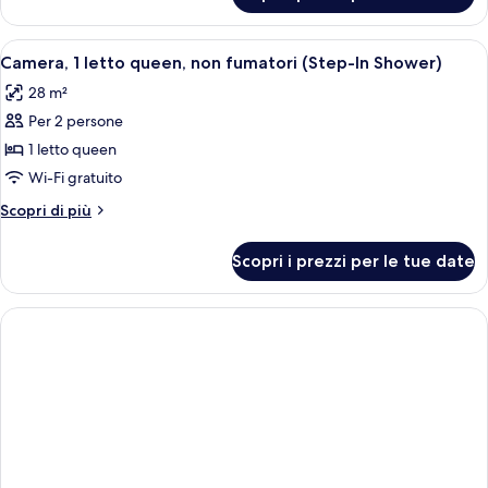
Disney
Room
View
with
Apri
Una camera d'albergo con un letto grand
4
Disney
Camera, 1 letto queen, non fumatori (Step-In Shower)
tutte
View
28 m²
le
Per 2 persone
foto
per
1 letto queen
Camera,
Wi-Fi gratuito
1
Altri
Scopri di più
letto
dettagli
queen,
per
Scopri i prezzi per le tue date
Camera,
non
1
fumatori
letto
(Step-
queen,
non
In
fumatori
Shower)
(Step-
In
Shower)