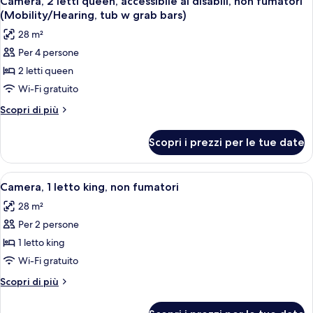
Camera, 2 letti queen, accessibile ai disabili, non fumatori
tutte
non
View)
(Mobility/Hearing, tub w grab bars)
fumatori,
le
28 m²
vista
foto
resort
Per 4 persone
per
(Disney
2 letti queen
Camera,
View)
2
Wi-Fi gratuito
letti
Altri
Scopri di più
queen,
dettagli
per
accessibile
Scopri i prezzi per le tue date
Camera,
ai
2
disabili,
letti
Apri
Una camera d'albergo con un letto grand
3
non
queen,
Camera, 1 letto king, non fumatori
tutte
accessibile
fumatori
28 m²
ai
le
(Mobility/Hearing,
disabili,
Per 2 persone
foto
tub
non
per
1 letto king
fumatori
w
Camera,
(Mobility/Hearing,
Wi-Fi gratuito
grab
tub
1
bars)
Altri
Scopri di più
w
letto
dettagli
grab
king,
per
bars)