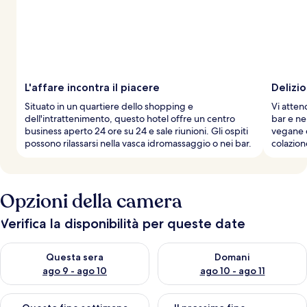
L'affare incontra il piacere
Delizio
Situato in un quartiere dello shopping e
Vi atten
dell'intrattenimento, questo hotel offre un centro
bar e ne
business aperto 24 ore su 24 e sale riunioni. Gli ospiti
vegane e
possono rilassarsi nella vasca idromassaggio o nei bar.
colazion
Opzioni della camera
Verifica la disponibilità per queste date
Verifica la disponibilità per questa sera, ago 9 - ago 10
Verifica la disponibilità per d
Questa sera
Domani
ago 9 - ago 10
ago 10 - ago 11
Verifica la disponibilità per questo fine settimana, ago 14 - ag
Verifica la disponibilità per i