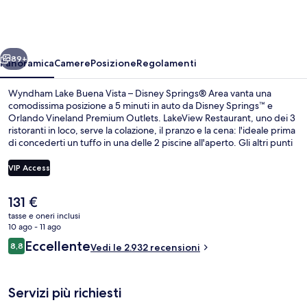
Buena
Vista
–
ietro
Avanti
Disney
89+
Panoramica
Camere
Posizione
Regolamenti
Springs®
Wyndham Lake Buena Vista – Disney Springs® Area vanta una
Area
comodissima posizione a 5 minuti in auto da Disney Springs™ e
Orlando Vineland Premium Outlets. LakeView Restaurant, uno dei 3
ristoranti in loco, serve la colazione, il pranzo e la cena: l'ideale prima
di concederti un tuffo in una delle 2 piscine all'aperto. Gli altri punti
di forza della struttura includono 2 bar/lounge, un bar a bordo
piscina e una palestra aperta giorno e notte. Gli ospiti apprezzano
VIP Access
molto la piscina e i letti comodi.
Il
131 €
2 piscine all'aperto, una piscina risca
prezzo
tasse e oneri inclusi
attuale
10 ago - 11 ago
è
Recensioni
Eccellente
8,8
Vedi le 2.932 recensioni
131 €
8,8 su 10
Servizi più richiesti