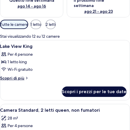
Questo fine settimana
Il prossimo fine
settimana
ago 14 - ago 16
ago 21 - ago 23
Filtri
Tutte le camere
1 letto
2 letti
disponibili
per
Stai visualizzando 12 su 12 camere
le
Apri
Camera d'albergo con un letto, una scri
13
Lake View King
camere
tutte
Per 4 persone
le
1 letto king
foto
per
Wi-Fi gratuito
Lake
Altri
Scopri di più
View
dettagli
per
King
Scopri i prezzi per le tue date
Lake
View
King
Apri
Una camera d'albergo con due letti, un
3
Camera Standard, 2 letti queen, non fumatori
tutte
28 m²
le
Per 4 persone
foto