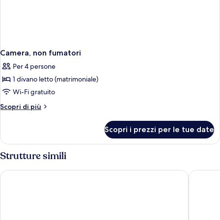
Camera, non fumatori
Per 4 persone
1 divano letto (matrimoniale)
Wi-Fi gratuito
Altri
Scopri di più
dettagli
per
Scopri i prezzi per le tue date
Camera,
non
fumatori
Strutture simili
Wyndham Garden Lake Buena Vista – Disney Springs® Area
Drury Pl