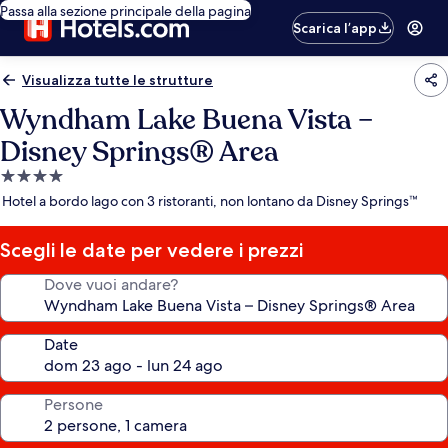
Passa alla sezione principale della pagina
Scarica l’app
Visualizza tutte le strutture
Wyndham Lake Buena Vista –
Disney Springs® Area
Struttura
a
Hotel a bordo lago con 3 ristoranti, non lontano da Disney Springs™
4.0
stelle
Scegli le date per vedere i prezzi
Dove vuoi andare?
Date
Persone