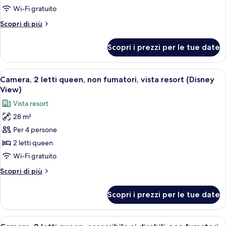
View)
letto
Wi-Fi gratuito
king
Altri
Scopri di più
con
dettagli
divano
per
Scopri i prezzi per le tue date
Camera,
letto,
1
non
letto
Apri
Una camera d'albergo con due letti, un
fumatori,
4
king
Camera, 2 letti queen, non fumatori, vista resort (Disney
tutte
con
vista
View)
divano
le
resort
Vista resort
letto,
foto
(Disney
non
28 m²
per
View)
fumatori,
Per 4 persone
Camera,
vista
resort
2
2 letti queen
(Disney
letti
Wi-Fi gratuito
View)
queen,
Altri
Scopri di più
non
dettagli
fumatori,
per
Scopri i prezzi per le tue date
Camera,
vista
2
resort
letti
Apri
Una camera d'albergo con due letti, un
(Disney
3
queen,