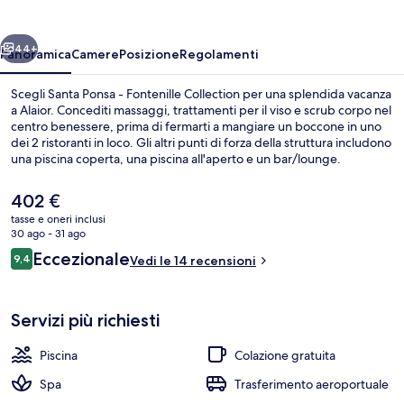
Fontenille
Collection
ietro
Avanti
44+
Panoramica
Camere
Posizione
Regolamenti
Scegli Santa Ponsa - Fontenille Collection per una splendida vacanza
a Alaior. Concediti massaggi, trattamenti per il viso e scrub corpo nel
centro benessere, prima di fermarti a mangiare un boccone in uno
dei 2 ristoranti in loco. Gli altri punti di forza della struttura includono
una piscina coperta, una piscina all'aperto e un bar/lounge.
Il
402 €
prezzo
tasse e oneri inclusi
attuale
30 ago - 31 ago
Terrazza/patio
è
Recensioni
Eccezionale
9,4
Vedi le 14 recensioni
402 €
9,4 su 10
Servizi più richiesti
Piscina
Colazione gratuita
Spa
Trasferimento aeroportuale