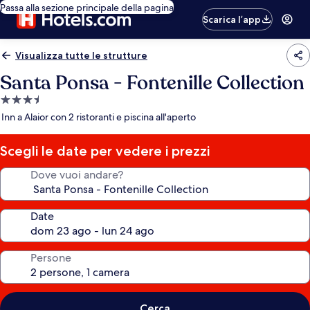
Passa alla sezione principale della pagina
Scarica l’app
Visualizza tutte le strutture
Santa Ponsa - Fontenille Collection
Struttura
a
Inn a Alaior con 2 ristoranti e piscina all'aperto
3.5
stelle
Scegli le date per vedere i prezzi
Dove vuoi andare?
Date
Persone
Cerca