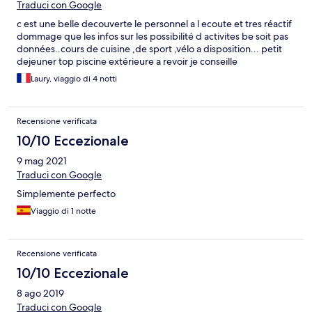
staff were incredibly lovely, always helpful and a an absolute
Traduci con Google
pleasure to interact with. And the absolute best part was the
c est une belle decouverte le personnel a l ecoute et tres réactif
grounds. They are idyllic with perfect country walks extending
dommage que les infos sur les possibilité d activites be soit pas
below the fruit terraces. My evaluation is that the conditions are
données..cours de cuisine ,de sport ,vélo a disposition... petit
in place to have an absolutely five star experience, but elements
dejeuner top piscine extérieure a revoir je conseille
do need to be ironed out to achieve that fully.
Laury, viaggio di 4 notti
Recensione verificata
10/10 Eccezionale
9 mag 2021
Traduci con Google
Simplemente perfecto
Viaggio di 1 notte
Recensione verificata
10/10 Eccezionale
8 ago 2019
Traduci con Google