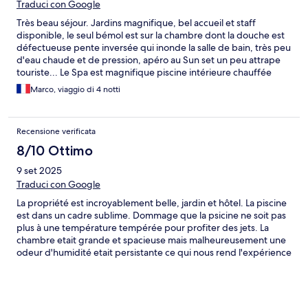
Traduci con Google
Très beau séjour. Jardins magnifique, bel accueil et staff
disponible, le seul bémol est sur la chambre dont la douche est
défectueuse pente inversée qui inonde la salle de bain, très peu
d'eau chaude et de pression, apéro au Sun set un peu attrape
touriste... Le Spa est magnifique piscine intérieure chauffée
grand avantage les jours de vents.
Marco, viaggio di 4 notti
Recensione verificata
8/10 Ottimo
9 set 2025
Traduci con Google
La propriété est incroyablement belle, jardin et hôtel. La piscine
est dans un cadre sublime. Dommage que la psicine ne soit pas
plus à une température tempérée pour profiter des jets. La
chambre etait grande et spacieuse mais malheureusement une
odeur d'humidité etait persistante ce qui nous rend l'expérience
mitigé.