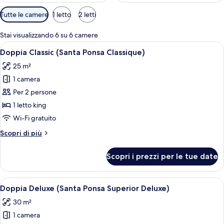
Filtri
Tutte le camere
1 letto
2 letti
disponibili
per
Stai visualizzando 6 su 6 camere
le
Apri
Una camera da letto con un letto, una 
2
Doppia Classic (Santa Ponsa Classique)
camere
tutte
25 m²
le
1 camera
foto
per
Per 2 persone
Doppia
1 letto king
Classic
Wi-Fi gratuito
(Santa
Altri
Scopri di più
Ponsa
dettagli
Classique)
per
Scopri i prezzi per le tue date
Doppia
Classic
(Santa
Apri
Una camera da letto moderna con una t
6
Ponsa
Doppia Deluxe (Santa Ponsa Superior Deluxe)
tutte
Classique)
30 m²
le
1 camera
foto