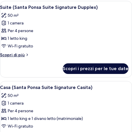
(Santa
Apri
Una camera da letto con un letto, una p
6
Ponsa
Suite (Santa Ponsa Suite Signature Dupplex)
tutte
Suite
50 m²
Prestige)
le
1 camera
foto
per
Per 4 persone
Suite
1 letto king
(Santa
Wi-Fi gratuito
Ponsa
Altri
Scopri di più
Suite
dettagli
Signature
per
Scopri i prezzi per le tue date
Suite
Dupplex)
(Santa
Ponsa
Apri
Una camera da letto con un letto, una T
2
Suite
Casa (Santa Ponsa Suite Signature Casita)
tutte
Signature
50 m²
Dupplex)
le
1 camera
foto
per
Per 4 persone
Casa
1 letto king e 1 divano letto (matrimoniale)
(Santa
Wi-Fi gratuito
Ponsa