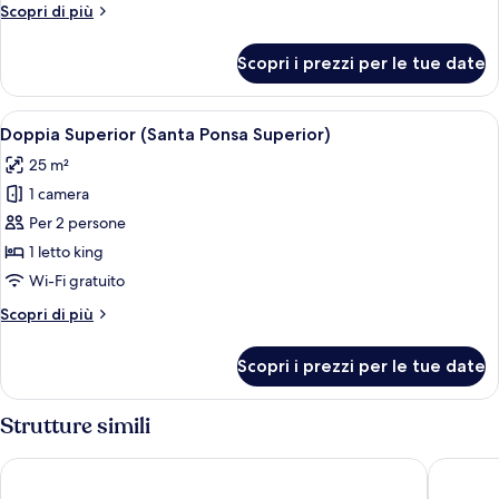
Altri
Scopri di più
Suite
dettagli
Signature
per
Scopri i prezzi per le tue date
Casa
Casita)
(Santa
Ponsa
Apri
Camera da letto con un letto grande, p
2
Suite
Doppia Superior (Santa Ponsa Superior)
tutte
Signature
25 m²
Casita)
le
1 camera
foto
per
Per 2 persone
Doppia
1 letto king
Superior
Wi-Fi gratuito
(Santa
Altri
Scopri di più
Ponsa
dettagli
Superior)
per
Scopri i prezzi per le tue date
Doppia
Superior
(Santa
Strutture simili
Ponsa
Superior)
Hotel Amagatay Menorca
Fergus S