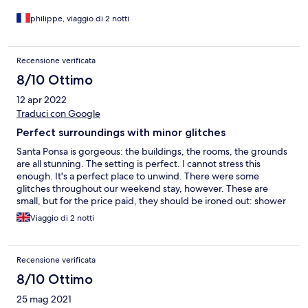
philippe, viaggio di 2 notti
Recensione verificata
8/10 Ottimo
12 apr 2022
Traduci con Google
Perfect surroundings with minor glitches
Santa Ponsa is gorgeous: the buildings, the rooms, the grounds
are all stunning. The setting is perfect. I cannot stress this
enough. It's a perfect place to unwind. There were some
glitches throughout our weekend stay, however. These are
small, but for the price paid, they should be ironed out: shower
temperature fluctuated a lot between very cold and scalding. It
Viaggio di 2 notti
wasn't enough to complain about, but it was an irritation. The
spa pool was lovely, but the hammam never quite heated up
and the sauna smelled acrid when water was added to the rocks
Recensione verificata
forcing us to leave. The restaurant was good but not quite good
enough for the price, and lunch options were limited (a pastrami
8/10 Ottimo
sandwich was 18 euros!). There was a LOT of confusion in
25 mag 2021
booking spa treatments, but the spa staff did a fantastic job. All