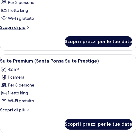
per
Per 3 persone
Doppia
1 letto king
Deluxe
Wi-Fi gratuito
(Santa
Altri
Scopri di più
Ponsa
dettagli
Superior
per
Scopri i prezzi per le tue date
Doppia
Deluxe)
Deluxe
(Santa
Apri
Suite Premium (Santa Ponsa Suite Presti
4
Ponsa
Suite Premium (Santa Ponsa Suite Prestige)
tutte
Superior
42 m²
Deluxe)
le
1 camera
foto
per
Per 3 persone
Suite
1 letto king
Premium
Wi-Fi gratuito
(Santa
Altri
Scopri di più
Ponsa
dettagli
Suite
per
Scopri i prezzi per le tue date
Suite
Prestige)
Premium