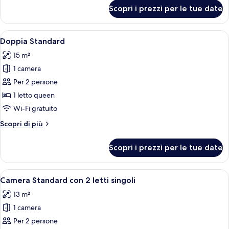
per
Scopri i prezzi per le tue date
Doppia
Economy
Apri
Una camera d'albergo moderna con un le
7
Doppia Standard
tutte
15 m²
le
1 camera
foto
per
Per 2 persone
Doppia
1 letto queen
Standard
Wi-Fi gratuito
Altri
Scopri di più
dettagli
per
Scopri i prezzi per le tue date
Doppia
Standard
Apri
Una camera d'albergo con due letti, un
6
Camera Standard con 2 letti singoli
tutte
13 m²
le
1 camera
foto
per
Per 2 persone