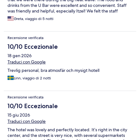
drinks from the U Bar were excellent and so convenient. Staff
was friendly and helpful, especially Itzel! We felt the staff
wanted us to be comfortable and enjoy our stay, and we did!
Greta, viaggio di 5 notti
The overall feel of the hotel is funky and modern, and I loved all
the features that made it eco-friendly! We would definitely stay
again. Thanks for being our sweet home away from home for 5
Recensione verificata
days!
10/10 Eccezionale
18 gen 2026
Traduci con Google
Trevlig personal, bra atmosfär och mysigt hotell
Linn, viaggio di 2 notti
Recensione verificata
10/10 Eccezionale
15 giu 2026
Traduci con Google
The hotel was lovely and perfectly located. It’s right in the city
center, and the street is very nice, with several supermarkets