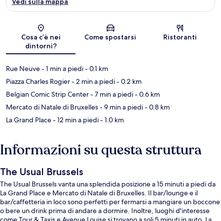
Vedi sulla mappa
Mappa
Cosa c’è nei
Come spostarsi
Ristoranti
dintorni?
Rue Neuve
- 1 min a piedi
- 0.1 km
Piazza Charles Rogier
- 2 min a piedi
- 0.2 km
Belgian Comic Strip Center
- 7 min a piedi
- 0.6 km
Mercato di Natale di Bruxelles
- 9 min a piedi
- 0.8 km
La Grand Place
- 12 min a piedi
- 1.0 km
Informazioni su questa struttura
The Usual Brussels
The Usual Brussels vanta una splendida posizione a 15 minuti a piedi da
La Grand Place e Mercato di Natale di Bruxelles. Il bar/lounge e il
bar/caffetteria in loco sono perfetti per fermarsi a mangiare un boccone
o bere un drink prima di andare a dormire. Inoltre, luoghi d'interesse
come Tour & Taxis e Avenue Louise si trovano a soli 5 minuti in auto. La