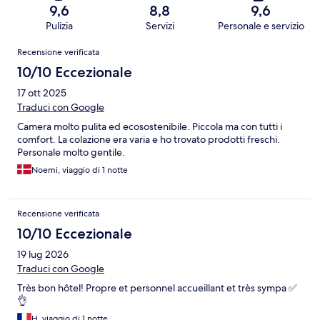
9,6
8,8
9,6
Pulizia
Servizi
Personale e servizio
Recensioni
Recensione verificata
10/10 Eccezionale
17 ott 2025
Traduci con Google
Camera molto pulita ed ecosostenibile. Piccola ma con tutti i
comfort. La colazione era varia e ho trovato prodotti freschi.
Personale molto gentile.
Noemi, viaggio di 1 notte
Recensione verificata
10/10 Eccezionale
19 lug 2026
Traduci con Google
Très bon hôtel! Propre et personnel accueillant et très sympa ✅
👌
H, viaggio di 1 notte