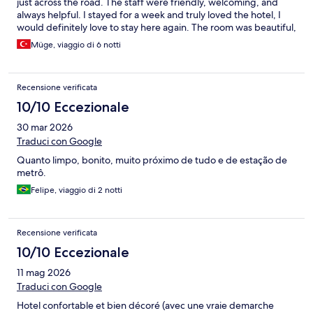
just across the road. The staff were friendly, welcoming, and
always helpful. I stayed for a week and truly loved the hotel, I
would definitely love to stay here again. The room was beautiful,
the decoration was amazing, and everything was spotlessly
Müge, viaggio di 6 notti
clean. The cafe was also very cozy. I highly recommend this hotel
to everyone! Thank you for everything.
Recensione verificata
10/10 Eccezionale
30 mar 2026
Traduci con Google
Quanto limpo, bonito, muito próximo de tudo e de estação de
metrô.
Felipe, viaggio di 2 notti
Recensione verificata
10/10 Eccezionale
11 mag 2026
Traduci con Google
Hotel confortable et bien décoré (avec une vraie demarche