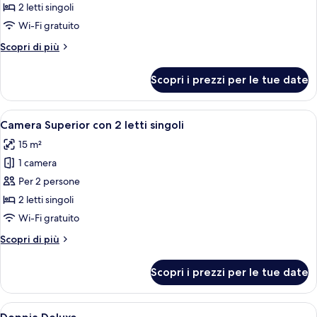
Camera
2 letti singoli
Standard
Wi-Fi gratuito
con
Altri
Scopri di più
2
dettagli
letti
per
Scopri i prezzi per le tue date
Camera
singoli
Standard
con
Apri
Una moderna camera d'albergo con tav
6
2
Camera Superior con 2 letti singoli
tutte
letti
15 m²
singoli
le
1 camera
foto
per
Per 2 persone
Camera
2 letti singoli
Superior
Wi-Fi gratuito
con
Altri
Scopri di più
2
dettagli
letti
per
Scopri i prezzi per le tue date
Camera
singoli
Superior
con
Apri
Doppia Deluxe | Postazione laptop, ten
9
2