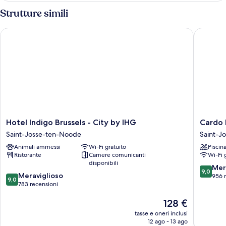
Strutture simili
Hotel Indigo Brussels - City by IHG
Cardo Br
Hotel
Cardo
Hotel Indigo Brussels - City by IHG
Cardo 
Indigo
Brussels
Saint-Josse-ten-Noode
Saint-J
Brussels
Autogra
Animali ammessi
Wi-Fi gratuito
Piscin
-
Collecti
Ristorante
Camere comunicanti
Wi-Fi 
City
Saint-
disponibili
by
Josse-
9.0
Mer
9,0
9.0
IHG
Meraviglioso
ten-
su
956 
9,0
su
Saint-
783 recensioni
Noode
10,
10,
Josse-
Meravigl
Il
128 €
Meraviglioso,
ten-
956
prezzo
783
Noode
recensio
tasse e oneri inclusi
attuale
recensioni
12 ago - 13 ago