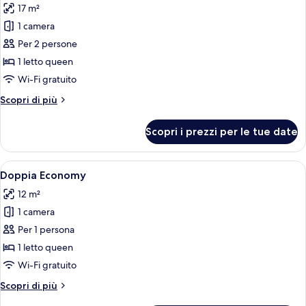
17 m²
le
1 camera
foto
per
Per 2 persone
Doppia
1 letto queen
Superior
Wi-Fi gratuito
Altri
Scopri di più
dettagli
per
Scopri i prezzi per le tue date
Doppia
Superior
Apri
Una moderna camera d'albergo con un l
6
Doppia Economy
tutte
12 m²
le
1 camera
foto
per
Per 1 persona
Doppia
1 letto queen
Economy
Wi-Fi gratuito
Altri
Scopri di più
dettagli