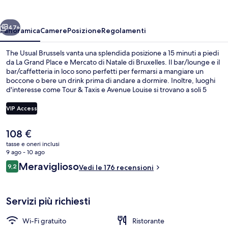
ietro
Avanti
47+
Panoramica
Camere
Posizione
Regolamenti
The Usual Brussels vanta una splendida posizione a 15 minuti a piedi
da La Grand Place e Mercato di Natale di Bruxelles. Il bar/lounge e il
bar/caffetteria in loco sono perfetti per fermarsi a mangiare un
boccone o bere un drink prima di andare a dormire. Inoltre, luoghi
d'interesse come Tour & Taxis e Avenue Louise si trovano a soli 5
minuti in auto. La struttura è una comoda base per spostarsi con i
mezzi pubblici: Stazione di Rogier si trova a 3 min a piedi e Stazione
VIP Access
di Yser-Ijzer a 6.
Il
108 €
Ristorante
prezzo
tasse e oneri inclusi
attuale
9 ago - 10 ago
è
Recensioni
Meraviglioso
9,2
Vedi le 176 recensioni
108 €
9,2 su 10
Servizi più richiesti
Wi-Fi gratuito
Ristorante