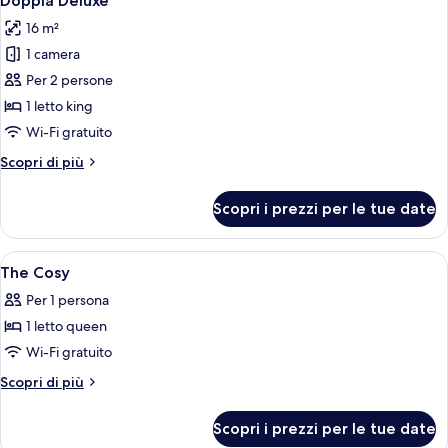
Doppia Deluxe
tutte
letti
16 m²
singoli
le
1 camera
foto
per
Per 2 persone
Doppia
1 letto king
Deluxe
Wi-Fi gratuito
Altri
Scopri di più
dettagli
per
Scopri i prezzi per le tue date
Doppia
Deluxe
Apri
Postazione laptop, tende oscuranti, in
8
The Cosy
tutte
Per 1 persona
le
1 letto queen
foto
per
Wi-Fi gratuito
The
Altri
Scopri di più
Cosy
dettagli
per
Scopri i prezzi per le tue date
The