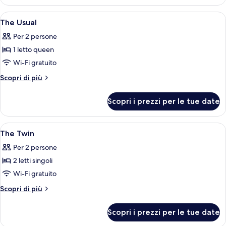
Cosy
Apri
Postazione laptop, tende oscuranti, in
9
The Usual
tutte
Per 2 persone
le
1 letto queen
foto
per
Wi-Fi gratuito
The
Altri
Scopri di più
Usual
dettagli
per
Scopri i prezzi per le tue date
The
Usual
Apri
Postazione laptop, tende oscuranti, in
9
The Twin
tutte
Per 2 persone
le
2 letti singoli
foto
per
Wi-Fi gratuito
The
Altri
Scopri di più
Twin
dettagli
per
Scopri i prezzi per le tue date
The
Twin