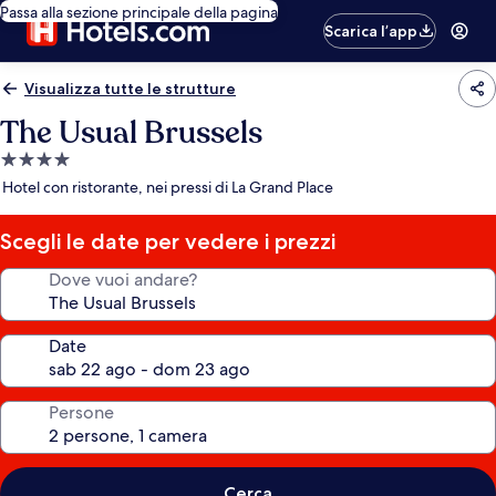
Passa alla sezione principale della pagina
Scarica l’app
Visualizza tutte le strutture
The Usual Brussels
Struttura
a
Hotel con ristorante, nei pressi di La Grand Place
4.0
stelle
Scegli le date per vedere i prezzi
Dove vuoi andare?
Date
Persone
Cerca