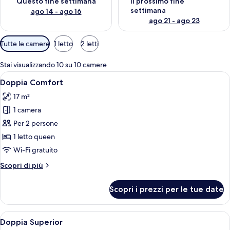
Questo fine settimana
Il prossimo fine
settimana
ago 14 - ago 16
ago 21 - ago 23
Filtri
Tutte le camere
1 letto
2 letti
disponibili
per
Stai visualizzando 10 su 10 camere
le
Apri
Doppia Comfort | Postazione laptop, t
8
Doppia Comfort
camere
tutte
17 m²
le
1 camera
foto
per
Per 2 persone
Doppia
1 letto queen
Comfort
Wi-Fi gratuito
Altri
Scopri di più
dettagli
per
Scopri i prezzi per le tue date
Doppia
Comfort
Apri
Una camera d'albergo con un letto, cus
9
Doppia Superior
tutte