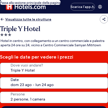
Passa alla sezione principale della pagina
Scarica l’app
Visualizza tutte le strutture
Triple Y Hotel
Struttura
a
Hotel in centro, con collegamento a un centro commerciale e palestra
3.0
aperta 24 ore su 24, vicino a Centro Commerciale Samyan Mitrtown
stelle
Scegli le date per vedere i prezzi
Dove vuoi andare?
Date
Persone