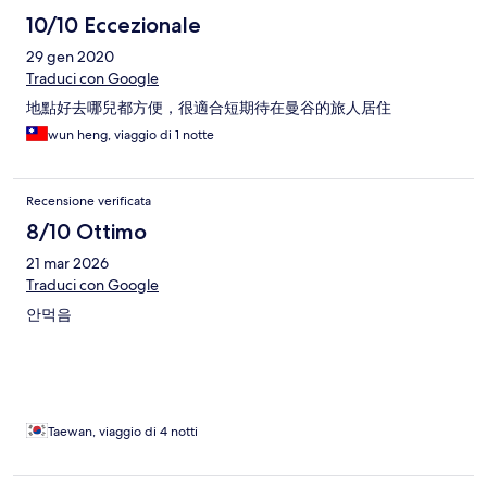
10/10 Eccezionale
29 gen 2020
Traduci con Google
地點好去哪兒都方便，很適合短期待在曼谷的旅人居住
wun heng, viaggio di 1 notte
Recensione verificata
8/10 Ottimo
21 mar 2026
Traduci con Google
안먹음
Taewan, viaggio di 4 notti