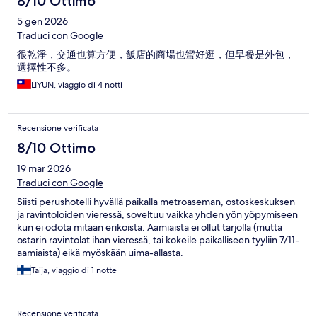
8/10 Ottimo
5 gen 2026
Traduci con Google
很乾淨，交通也算方便，飯店的商場也蠻好逛，但早餐是外包，
選擇性不多。
LIYUN, viaggio di 4 notti
Recensione verificata
8/10 Ottimo
19 mar 2026
Traduci con Google
Siisti perushotelli hyvällä paikalla metroaseman, ostoskeskuksen
ja ravintoloiden vieressä, soveltuu vaikka yhden yön yöpymiseen
kun ei odota mitään erikoista. Aamiaista ei ollut tarjolla (mutta
ostarin ravintolat ihan vieressä, tai kokeile paikalliseen tyyliin 7/11-
aamiaista) eikä myöskään uima-allasta.
Taija, viaggio di 1 notte
Recensione verificata