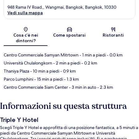
948 Rama IV Road,, Wangmai, Bangkok, Bangkok, 10330
Vedi sulla mappa
Mappa
Cosa c’è nei
Come spostarsi
Ristoranti
dintorni?
Centro Commerciale Samyan Mitrtown
- 1 min a piedi
- 0.0 km
Università Chulalongkorn
- 2 min a piedi
- 0.2 km
Thaniya Plaza
- 10 min a piedi
- 0.9 km
Parco Lumphini
- 15 min a piedi
- 1.3 km
Centro Commerciale Siam Center
- 3 min in auto
- 2.3 km
Informazioni su questa struttura
Triple Y Hotel
Scegli Triple Y Hotel e approfitta di una posizione fantastica, a 5 minuti a
piedi da Centro Commerciale Samyan Mitrtown e Università
Chulalongkorn. Tra i servizi gratuiti sono inclusi Wi-Fi e parcheggio.