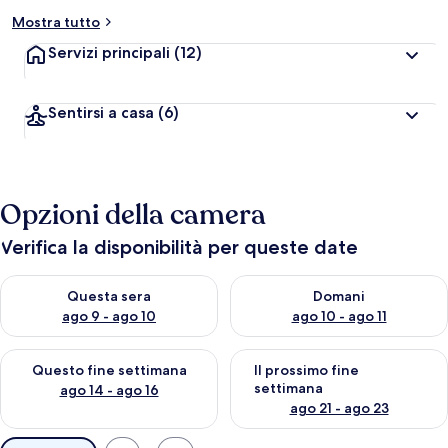
Mostra tutto
Servizi principali
(12)
Sentirsi a casa
(6)
Opzioni della camera
Verifica la disponibilità per queste date
Verifica la disponibilità per questa sera, ago 9 - ago 10
Verifica la disponibilità per d
Questa sera
Domani
ago 9 - ago 10
ago 10 - ago 11
Verifica la disponibilità per questo fine settimana, ago 14 - ag
Verifica la disponibilità per i
Questo fine settimana
Il prossimo fine
settimana
ago 14 - ago 16
ago 21 - ago 23
Filtri