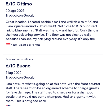
8/10 Ottimo
20 ago 2025
Traduci con Google
Great location. Located beside a mall and walkable to MBK and
Siam square (around 20mins walk). Not close to BTS but direct
link to blue line mrt. Staff was friendly and helpful. Only thing is
the housecleaning service. The floor was not cleaned daily
because I can see my hair lying around everyday. It’s only the
last day when they finally cleaned the floor. I have nothing to
Hazel, viaggio di 4 notti
complain except for the house cleaning.
Recensione verificata
6/10 Buono
5 lug 2022
Traduci con Google
I am not sure what is going on at this hotel with the front counter
staff. There seems to be an organised scheme to charge guests
for fake damage. The staff tried to charge us for a shampoo
bottle that would not pump shampoo. Had an argument with
them. This is not good at all.