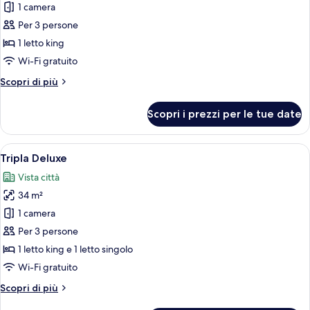
per
1 camera
Camera
Per 3 persone
Deluxe,
1 letto king
vista
Wi-Fi gratuito
città
Altri
Scopri di più
dettagli
per
Scopri i prezzi per le tue date
Camera
Deluxe,
vista
Apri
Camera d'albergo con due letti, entram
10
città
Tripla Deluxe
tutte
Vista città
le
34 m²
foto
per
1 camera
Tripla
Per 3 persone
Deluxe
1 letto king e 1 letto singolo
Wi-Fi gratuito
Altri
Scopri di più
dettagli