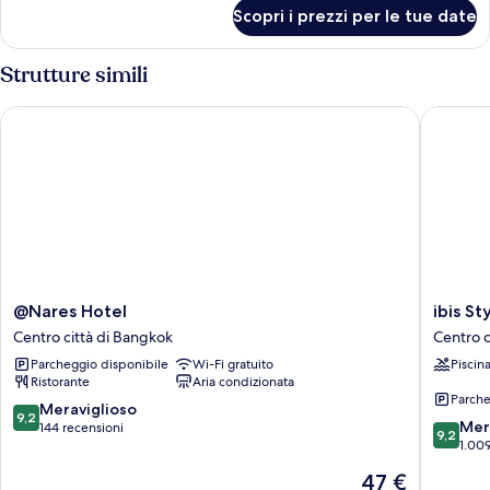
per
Scopri i prezzi per le tue date
Tripla
Deluxe
Strutture simili
@Nares Hotel
ibis Sty
@Nares
ibis
@Nares Hotel
ibis S
Hotel
Styles
Centro città di Bangkok
Centro c
Centro
Bangko
Parcheggio disponibile
Wi-Fi gratuito
Piscin
città
Silom
Ristorante
Aria condizionata
di
Centro
Parche
Bangkok
città
9.2
Meraviglioso
9,2
9.2
di
Mer
su
144 recensioni
9,2
su
Bangko
1.009
10,
10,
Meraviglioso,
Il
47 €
Meravigl
144