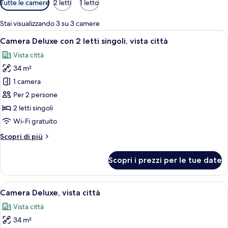
Tutte le camere
2 letti
1 letto
disponibili
per
Stai visualizzando 3 su 3 camere
le
Apri
Camera d'albergo con due letti, entram
7
Camera Deluxe con 2 letti singoli, vista città
camere
tutte
Vista città
le
34 m²
foto
per
1 camera
Camera
Per 2 persone
Deluxe
2 letti singoli
con
Wi-Fi gratuito
2
Altri
Scopri di più
letti
dettagli
singoli,
per
Scopri i prezzi per le tue date
vista
Camera
Deluxe
città
con
Apri
Una camera d'albergo con un grande di
11
2
Camera Deluxe, vista città
tutte
letti
Vista città
singoli,
le
vista
34 m²
foto
città