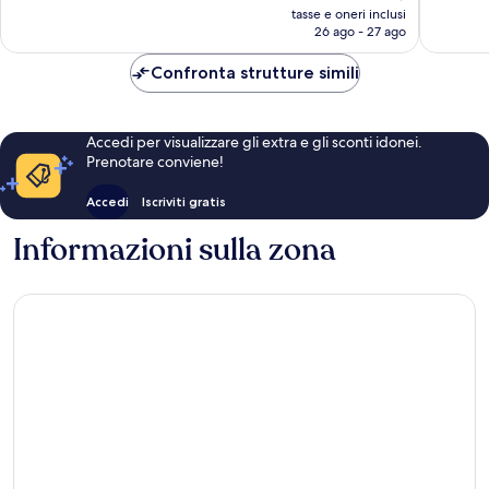
prezzo
1.009
tasse e oneri inclusi
recensioni
attuale
26 ago - 27 ago
recensio
è
47 €
Confronta strutture simili
Accedi per visualizzare gli extra e gli sconti idonei.
Prenotare conviene!
Accedi
Iscriviti gratis
Informazioni sulla zona