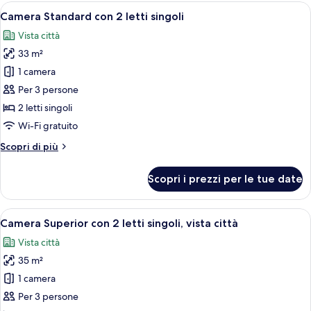
terrazzo,
Apri
Camera Standard con 2 letti singoli | 
9
vista
Camera Standard con 2 letti singoli
tutte
giardino
Vista città
le
33 m²
foto
per
1 camera
Camera
Per 3 persone
Standard
2 letti singoli
con
Wi-Fi gratuito
2
Altri
Scopri di più
letti
dettagli
singoli
per
Scopri i prezzi per le tue date
Camera
Standard
con
Apri
Camera Superior con 2 letti singoli, vis
9
2
Camera Superior con 2 letti singoli, vista città
tutte
letti
Vista città
singoli
le
35 m²
foto
per
1 camera
Camera
Per 3 persone