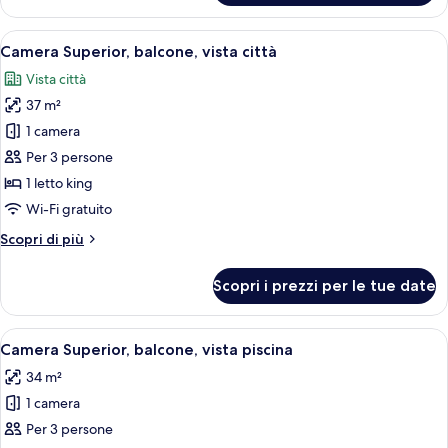
Room
Apri
Minibar, cassaforte in camera, una scr
10
Camera Superior, balcone, vista città
tutte
Vista città
le
37 m²
foto
per
1 camera
Camera
Per 3 persone
Superior,
1 letto king
balcone,
Wi-Fi gratuito
vista
Altri
Scopri di più
città
dettagli
per
Scopri i prezzi per le tue date
Camera
Superior,
balcone,
Apri
Una camera d'albergo con un letto, una
9
vista
Camera Superior, balcone, vista piscina
tutte
città
34 m²
le
1 camera
foto
per
Per 3 persone