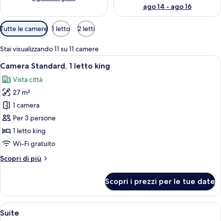
ago 14 - ago 16
Filtri
Tutte le camere
1 letto
2 letti
disponibili
per
Stai visualizzando 11 su 11 camere
le
Apri
Una camera d'hotel moderna con un let
7
Camera Standard, 1 letto king
camere
tutte
Vista città
le
27 m²
foto
per
1 camera
Camera
Per 3 persone
Standard,
1 letto king
1
Wi-Fi gratuito
letto
Altri
Scopri di più
king
dettagli
per
Scopri i prezzi per le tue date
Camera
Standard,
1
Apri
Una camera d'hotel moderna con letto,
7
letto
Suite
tutte
king