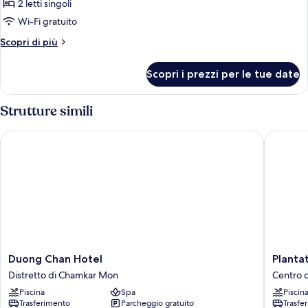
Superior
2 letti singoli
con
Wi-Fi gratuito
2
Altri
Scopri di più
letti
dettagli
singoli,
per
Scopri i prezzi per le tue date
vista
Camera
Superior
città
con
Strutture simili
2
letti
Duong Chan Hotel
Plantati
singoli,
vista
città
Duong
Plantati
Duong Chan Hotel
Planta
Chan
Urban
Distretto di Chamkar Mon
Centro 
Hotel
Resort
Piscina
Spa
Piscin
Distretto
&
Trasferimento
Parcheggio gratuito
Trasfe
di
Spa