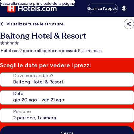
Passa alla sezione principale della pagina
Scarica l’app
Visualizza tutte le strutture
Baitong Hotel & Resort
Struttura
a
Hotel con 2 piscine all'aperto nei pressi di Palazzo reale
4.0
stelle
Scegli le date per vedere i prezzi
Dove vuoi andare?
Date
Persone
Cerca