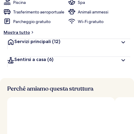
Piscina
Spa
v
a
Trasferimento aeroportuale
Animali ammessi
l
Parcheggio gratuito
Wi-Fi gratuito
u
t
Mostra tutto
a
z
Servizi principali
(12)
i
o
n
Sentirsi a casa
(6)
i
p
i
ù
Perché amiamo questa struttura
a
l
t
e
d
e
i