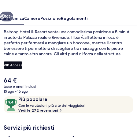
Resort
ietro
Avanti
103+
Panoramica
Camere
Posizione
Regolamenti
Baitong Hotel & Resort vanta una comodissima posizione a 5 minuti
in auto da Palazzo reale e Riverside. Il bar/caffetteria in loco è
perfetto per fermarsi a mangiare un boccone, mentre il centro
benessere ti permetterà di scegliere tra massaggi con le pietre
calde e tanto altro ancora. Gli altri punti di forza della struttura
includono 2 piscine all'aperto, un bar/lounge e una palestra. Le
recensioni degli ospiti lodano il personale gentile della struttura.
VIP Access
Il
64 €
2 piscine all'aperto, ombrelloni da pisci
prezzo
tasse e oneri inclusi
attuale
15 ago - 16 ago
è
Recensioni
9,4
Più popolare
64 €
C
su
Con le valutazioni più alte dei viaggiatori
o
Vedi le 272 recensioni
10,
n
Più
popolare
Servizi più richiesti
l
e