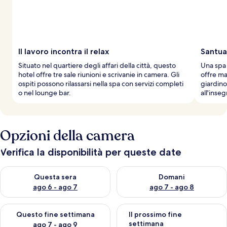
v
i
a
g
g
Il lavoro incontra il relax
Santua
i
Situato nel quartiere degli affari della città, questo
Una spa 
a
hotel offre tre sale riunioni e scrivanie in camera. Gli
offre ma
t
ospiti possono rilassarsi nella spa con servizi completi
giardino
o
o nel lounge bar.
all'inse
r
i
Opzioni della camera
Verifica la disponibilità per queste date
Verifica la disponibilità per questa sera, ago 6 - ago 7
Verifica la disponibilità per d
Questa sera
Domani
ago 6 - ago 7
ago 7 - ago 8
Verifica la disponibilità per questo fine settimana, ago 7 - ago
Verifica la disponibilità per il
Questo fine settimana
Il prossimo fine
settimana
ago 7 - ago 9