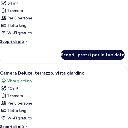
54 m²
le
1 camera
foto
per
Per 3 persone
Suite
1 letto king
Wi-Fi gratuito
Altri
Scopri di più
dettagli
per
Scopri i prezzi per le tue date
Suite
Apri
Una camera d'albergo moderna con un l
9
Camera Deluxe, terrazzo, vista giardino
tutte
Vista giardino
le
40 m²
foto
per
1 camera
Camera
Per 3 persone
Deluxe,
1 letto king
terrazzo,
Wi-Fi gratuito
vista
Altri
Scopri di più