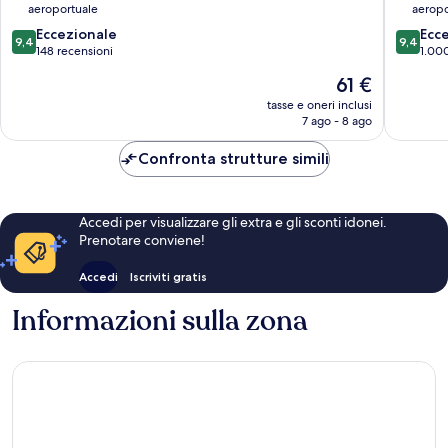
aeroportuale
aeropo
Chamkar
Centro
9.4
9.4
Mon
Eccezionale
città
Ecc
9,4
9,4
su
su
148 recensioni
di
1.00
10,
10,
Phnom
Il
61 €
Eccezionale,
Eccezion
Penh
prezzo
148
1.000
tasse e oneri inclusi
attuale
7 ago - 8 ago
recensioni
recensio
è
61 €
Confronta strutture simili
Accedi per visualizzare gli extra e gli sconti idonei.
Prenotare conviene!
Accedi
Iscriviti gratis
Informazioni sulla zona