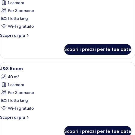
città
1 camera
foto
per
Per 3 persone
Camera
1 letto king
Deluxe,
Wi-Fi gratuito
1
Altri
Scopri di più
letto
dettagli
king,
per
Scopri i prezzi per le tue date
Camera
vista
Deluxe,
piscina
1
Apri
Camera d'albergo con un letto, una scriv
7
letto
J&S Room
tutte
king,
40 m²
vista
le
piscina
1 camera
foto
per
Per 3 persone
J&S
1 letto king
Room
Wi-Fi gratuito
Altri
Scopri di più
dettagli
per
Scopri i prezzi per le tue date
J&S