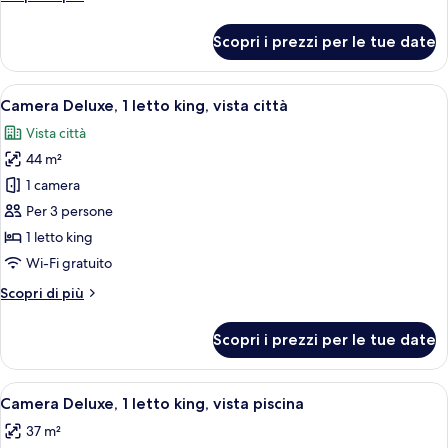
giardino
dettagli
per
Scopri i prezzi per le tue date
Camera
Deluxe,
terrazzo,
Apri
Una camera d'albergo moderna con un l
7
vista
Camera Deluxe, 1 letto king, vista città
tutte
giardino
Vista città
le
44 m²
foto
per
1 camera
Camera
Per 3 persone
Deluxe,
1 letto king
1
Wi-Fi gratuito
letto
Altri
Scopri di più
king,
dettagli
vista
per
Scopri i prezzi per le tue date
città
Camera
Deluxe,
1
Apri
Una moderna camera d'albergo con un le
6
letto
Camera Deluxe, 1 letto king, vista piscina
tutte
king,
37 m²
vista
le