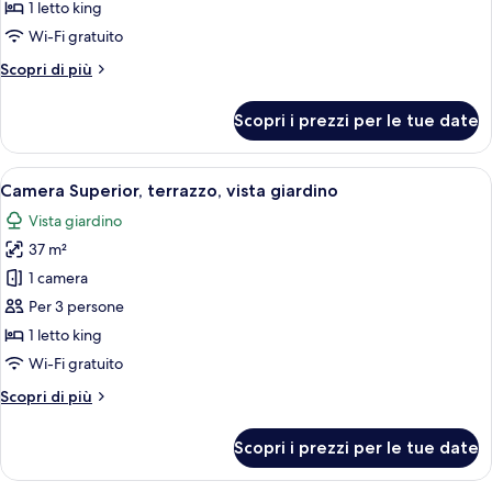
Camera
1 letto king
Superior,
Wi-Fi gratuito
balcone,
Altri
Scopri di più
vista
dettagli
piscina
per
Scopri i prezzi per le tue date
Camera
Superior,
balcone,
Apri
Una camera d'albergo con un letto gra
9
vista
Camera Superior, terrazzo, vista giardino
tutte
piscina
Vista giardino
le
37 m²
foto
per
1 camera
Camera
Per 3 persone
Superior,
1 letto king
terrazzo,
Wi-Fi gratuito
vista
Altri
Scopri di più
giardino
dettagli
per
Scopri i prezzi per le tue date
Camera
Superior,