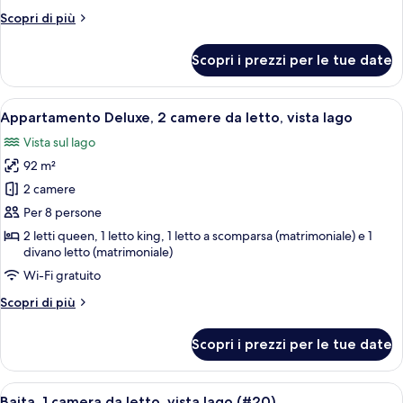
da
Altri
Scopri di più
letto,
dettagli
vista
per
Scopri i prezzi per le tue date
Appartamento
lago
Deluxe,
2
Apri
Un soggiorno con un divano, un tavol
24
camere
Appartamento Deluxe, 2 camere da letto, vista lago
tutte
da
Vista sul lago
letto,
le
vista
92 m²
foto
lago
per
2 camere
Appartamento
Per 8 persone
Deluxe,
2 letti queen, 1 letto king, 1 letto a scomparsa (matrimoniale) e 1
2
divano letto (matrimoniale)
camere
Wi-Fi gratuito
da
Altri
Scopri di più
letto,
dettagli
vista
per
Scopri i prezzi per le tue date
Appartamento
lago
Deluxe,
2
Apri
Camera da letto con rivestimento in le
6
camere
Baita, 1 camera da letto, vista lago (#20)