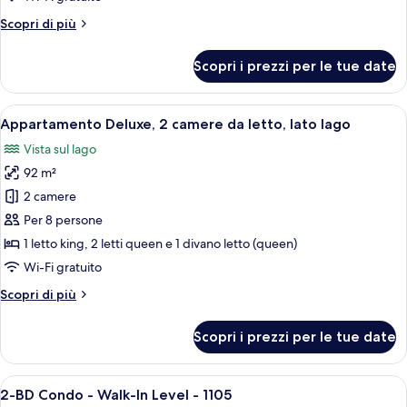
da
Altri
Scopri di più
letto,
dettagli
lato
per
Scopri i prezzi per le tue date
Appartamento
lago
Deluxe,
2
Apri
Un soggiorno con camino, televisore a
13
camere
Appartamento Deluxe, 2 camere da letto, lato lago
tutte
da
Vista sul lago
letto,
le
lato
92 m²
foto
lago
per
2 camere
Appartamento
Per 8 persone
Deluxe,
1 letto king, 2 letti queen e 1 divano letto (queen)
2
Wi-Fi gratuito
camere
Altri
Scopri di più
da
dettagli
letto,
per
Scopri i prezzi per le tue date
lato
Appartamento
Deluxe,
lago
2
Apri
Un soggiorno con due divani in pelle, 
21
camere
2-BD Condo - Walk-In Level - 1105
tutte