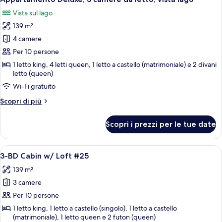
tutte
letto,
(#1101)
Vista sul lago
accesso
le
in
139 m²
foto
sedia
per
4 camere
a
Appartamento
rotelle
Per 10 persone
(#1101)
Deluxe,
1 letto king, 4 letti queen, 1 letto a castello (matrimoniale) e 2 divani
3
letto (queen)
camere
Wi-Fi gratuito
da
Altri
Scopri di più
letto,
dettagli
vista
per
Scopri i prezzi per le tue date
Appartamento
lago
Deluxe,
3
Apri
Una camera da letto con un letto a cast
10
camere
3-BD Cabin w/ Loft #25
tutte
da
139 m²
letto,
le
vista
3 camere
foto
lago
per
Per 10 persone
3-
1 letto king, 1 letto a castello (singolo), 1 letto a castello
(matrimoniale), 1 letto queen e 2 futon (queen)
BD