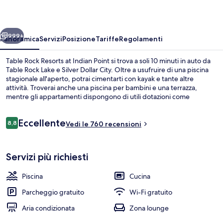
at
Indian
ietro
Avanti
Point
999+
Panoramica
Servizi
Posizione
Tariffe
Regolamenti
Table Rock Resorts at Indian Point si trova a soli 10 minuti in auto da
Table Rock Lake e Silver Dollar City. Oltre a usufruire di una piscina
stagionale all'aperto, potrai cimentarti con kayak e tante altre
attività. Troverai anche una piscina per bambini e una terrazza,
mentre gli appartamenti dispongono di utili dotazioni come
frigoriferi e microonde. Il personale gentile e la posizione invidiabile
sono caratteristiche apprezzate dalle recensioni degli ospiti.
Recensioni
Eccellente
8,8
Vedi le 760 recensioni
8,8 su 10
Piscina stagionale all'aperto, ombrelloni
Servizi più richiesti
Piscina
Cucina
Parcheggio gratuito
Wi-Fi gratuito
Aria condizionata
Zona lounge