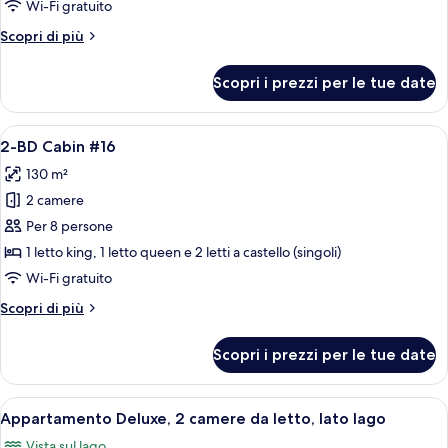
Wi-Fi gratuito
#15
Altri
Scopri di più
dettagli
per
Scopri i prezzi per le tue date
2-
BD
Cabin
Apri
Una camera da letto rustica con un let
7
#15
2-BD Cabin #16
tutte
130 m²
le
2 camere
foto
per
Per 8 persone
2-
1 letto king, 1 letto queen e 2 letti a castello (singoli)
BD
Wi-Fi gratuito
Cabin
Altri
Scopri di più
#16
dettagli
per
Scopri i prezzi per le tue date
2-
BD
Cabin
Apri
Un soggiorno con un divano in pelle, u
23
#16
Appartamento Deluxe, 2 camere da letto, lato lago
tutte
Vista sul lago