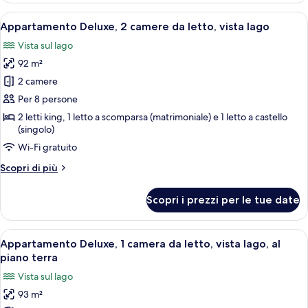
2
Apri
Un soggiorno con camino, ventilatore a
25
camere
Appartamento Deluxe, 2 camere da letto, vista lago
tutte
da
Vista sul lago
letto,
le
vista
92 m²
foto
lago
per
2 camere
Appartamento
Per 8 persone
Deluxe,
2 letti king, 1 letto a scomparsa (matrimoniale) e 1 letto a castello
2
(singolo)
camere
Wi-Fi gratuito
da
Altri
Scopri di più
letto,
dettagli
vista
per
Scopri i prezzi per le tue date
Appartamento
lago
Deluxe,
2
Apri
Un soggiorno con camino, ventilatore a
16
camere
Appartamento Deluxe, 1 camera da letto, vista lago, al
tutte
da
piano terra
letto,
le
Vista sul lago
vista
foto
lago
93 m²
per