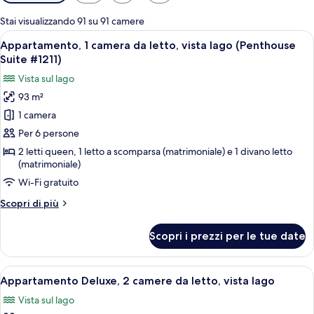
disponibili
per
Stai visualizzando 91 su 91 camere
le
Apri
Un soggiorno con camino in pietra, diva
12
Appartamento, 1 camera da letto, vista lago (Penthouse
camere
tutte
Suite #1211)
le
Vista sul lago
foto
93 m²
per
1 camera
Appartamento,
1
Per 6 persone
camera
2 letti queen, 1 letto a scomparsa (matrimoniale) e 1 divano letto
(matrimoniale)
da
letto,
Wi-Fi gratuito
vista
Altri
Scopri di più
lago
dettagli
per
(Penthouse
Scopri i prezzi per le tue date
Appartamento,
Suite
1
#1211)
camera
Apri
Un soggiorno con camino in pietra, diva
22
da
Appartamento Deluxe, 2 camere da letto, vista lago
tutte
letto,
Vista sul lago
vista
le