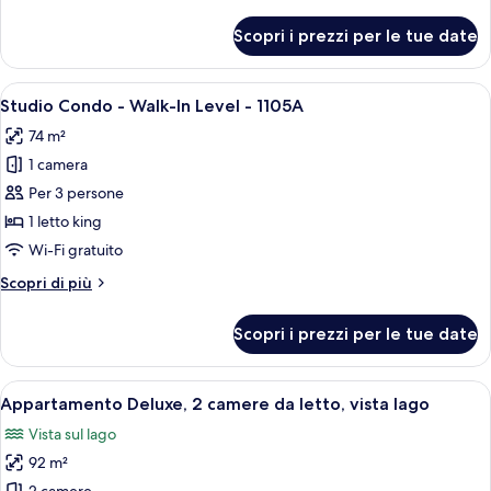
dettagli
per
Scopri i prezzi per le tue date
Monolocale
Deluxe,
1
Apri
Una camera da letto con un letto, una
8
letto
Studio Condo - Walk-In Level - 1105A
tutte
king,
74 m²
vista
le
lago
1 camera
foto
per
Per 3 persone
Studio
1 letto king
Condo
Wi-Fi gratuito
-
Altri
Scopri di più
Walk-
dettagli
In
per
Scopri i prezzi per le tue date
Studio
Level
Condo
-
-
Apri
Camera da letto con due letti, un ven
1105A
24
Walk-
Appartamento Deluxe, 2 camere da letto, vista lago
tutte
In
Vista sul lago
Level
le
-
92 m²
foto
1105A