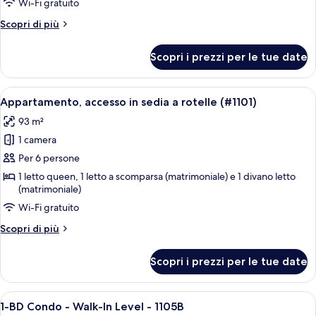
Wi-Fi gratuito
Altri
Scopri di più
dettagli
per
Scopri i prezzi per le tue date
Appartamento
Deluxe,
4
Apri
Una cucina con piani di lavoro in grani
1
camere
Appartamento, accesso in sedia a rotelle (#1101)
tutte
da
93 m²
letto,
le
vista
1 camera
foto
lago
per
Per 6 persone
Appartamento,
1 letto queen, 1 letto a scomparsa (matrimoniale) e 1 divano letto
(matrimoniale)
accesso
in
Wi-Fi gratuito
sedia
Altri
Scopri di più
a
dettagli
per
rotelle
Scopri i prezzi per le tue date
Appartamento,
(#1101)
accesso
in
Apri
Un soggiorno con due divani in pelle, 
13
sedia
1-BD Condo - Walk-In Level - 1105B
tutte