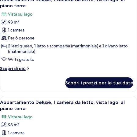
tutte
da
piano terra
letto,
le
Vista sul lago
vista
foto
lago,
93 m²
per
al
1 camera
Appartamento
piano
terra
Deluxe,
Per 6 persone
1
2 letti queen, 1 letto a scomparsa (matrimoniale) e 1 divano letto
(matrimoniale)
camera
da
Wi-Fi gratuito
letto,
Altri
Scopri di più
vista
dettagli
per
lago,
Scopri i prezzi per le tue date
Appartamento
al
Deluxe,
piano
1
Apri
Camera da letto con due letti, un ven
terra
14
camera
Appartamento Deluxe, 1 camera da letto, vista lago, al
tutte
da
piano terra
letto,
le
Vista sul lago
vista
foto
lago,
93 m²
per
al
1 camera
Appartamento
piano