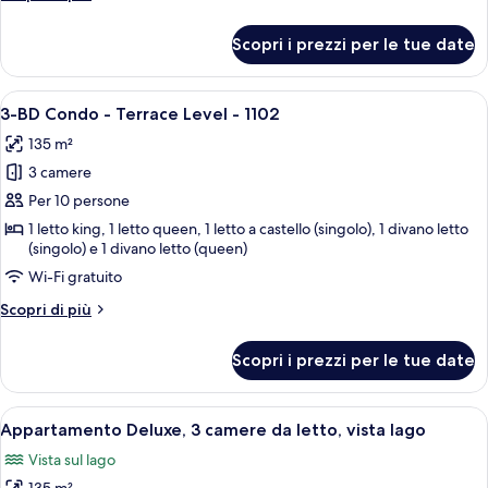
letto,
dettagli
lato
per
Scopri i prezzi per le tue date
Appartamento
lago
Deluxe,
2
Apri
Una camera da letto con un letto, una
26
camere
3-BD Condo - Terrace Level - 1102
tutte
da
135 m²
letto,
le
lato
3 camere
foto
lago
per
Per 10 persone
3-
1 letto king, 1 letto queen, 1 letto a castello (singolo), 1 divano letto
(singolo) e 1 divano letto (queen)
BD
Condo
Wi-Fi gratuito
-
Altri
Scopri di più
Terrace
dettagli
per
Level
Scopri i prezzi per le tue date
3-
-
BD
1102
Condo
Apri
Una camera da letto con un letto, due
26
-
Appartamento Deluxe, 3 camere da letto, vista lago
tutte
Terrace
Vista sul lago
Level
le
-