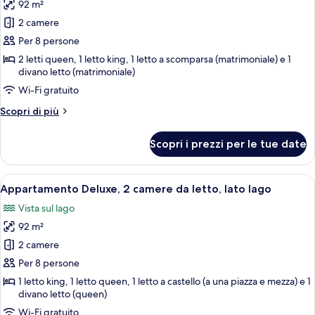
lago
92 m²
foto
(Penthouse
per
2 camere
Suite
Appartamento
#1211)
Per 8 persone
Deluxe,
2 letti queen, 1 letto king, 1 letto a scomparsa (matrimoniale) e 1
2
divano letto (matrimoniale)
camere
Wi-Fi gratuito
da
Altri
Scopri di più
letto,
dettagli
vista
per
Scopri i prezzi per le tue date
Appartamento
lago
Deluxe,
2
Apri
Un soggiorno con camino in pietra, vent
10
camere
Appartamento Deluxe, 2 camere da letto, lato lago
tutte
da
Vista sul lago
letto,
le
vista
92 m²
foto
lago
per
2 camere
Appartamento
Per 8 persone
Deluxe,
1 letto king, 1 letto queen, 1 letto a castello (a una piazza e mezza) e 1
2
divano letto (queen)
camere
Wi-Fi gratuito