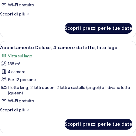
Cabin
Wi-Fi gratuito
w/
Altri
Scopri di più
Loft
dettagli
per
#25
Scopri i prezzi per le tue date
3-
BD
Cabin
Apri
Un soggiorno con camino, divano in pel
27
w/
Appartamento Deluxe, 4 camere da letto, lato lago
tutte
Loft
Vista sul lago
#25
le
158 m²
foto
per
4 camere
Appartamento
Per 12 persone
Deluxe,
1 letto king, 2 letti queen, 2 letti a castello (singoli) e 1 divano letto
4
(queen)
camere
Wi-Fi gratuito
da
Altri
Scopri di più
letto,
dettagli
lato
per
Scopri i prezzi per le tue date
Appartamento
lago
Deluxe,