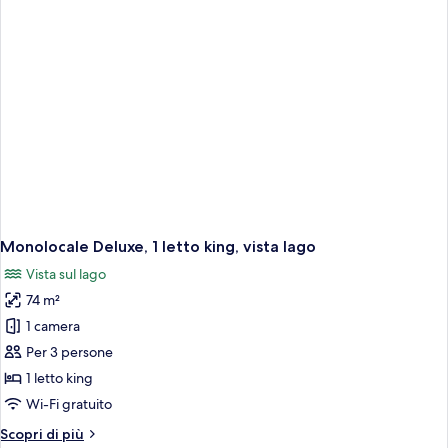
da
letto,
vista
lago
Monolocale Deluxe, 1 letto king, vista lago
Vista sul lago
74 m²
1 camera
Per 3 persone
1 letto king
Wi-Fi gratuito
Altri
Scopri di più