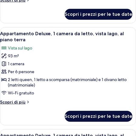
Scopri di più
In
dettagli
Level
per
Scopri i prezzi per le tue date
1-
-
BD
1106B
Condo
Apri
Un soggiorno con camino, divani in pell
14
-
Appartamento Deluxe, 1 camera da letto, vista lago, al
tutte
Walk-
piano terra
In
le
Vista sul lago
Level
foto
-
93 m²
per
1106B
1 camera
Appartamento
Deluxe,
Per 6 persone
1
2 letti queen, 1 letto a scomparsa (matrimoniale) e 1 divano letto
(matrimoniale)
camera
da
Wi-Fi gratuito
letto,
Altri
Scopri di più
vista
dettagli
per
lago,
Scopri i prezzi per le tue date
Appartamento
al
Deluxe,
piano
1
Apri
Un ampio soggiorno con camino, ventil
terra
15
camera
Appartamento Deluxe, 1 camera da letto, vista lago, al