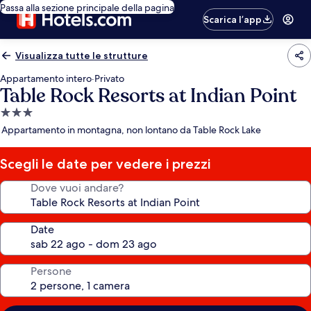
Passa alla sezione principale della pagina
Scarica l’app
Visualizza tutte le strutture
Appartamento intero
·
Privato
Table Rock Resorts at Indian Point
Struttura
a
Appartamento in montagna, non lontano da Table Rock Lake
3.0
stelle
Scegli le date per vedere i prezzi
Dove vuoi andare?
Date
Persone