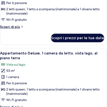
terra
Deluxe,
Per 6 persone
1
2 letti queen, 1 letto a scomparsa (matrimoniale) e 1 divano letto
(matrimoniale)
camera
da
Wi-Fi gratuito
letto,
Altri
Scopri di più
vista
dettagli
per
lago,
Scopri i prezzi per le tue date
Appartamento
al
Deluxe,
piano
1
Apri
Un soggiorno con camino, televisione e
terra
11
camera
Appartamento Deluxe, 1 camera da letto, vista lago, al
tutte
da
piano terra
letto,
le
Vista sul lago
vista
foto
lago,
93 m²
per
al
1 camera
Appartamento
piano
terra
Deluxe,
Per 6 persone
1
2 letti queen, 1 letto a scomparsa (matrimoniale) e 1 divano letto
(matrimoniale)
camera
da
Wi-Fi gratuito
letto,
Altri