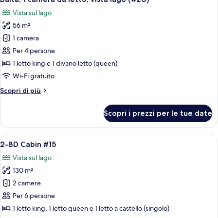
tutte
da
Vista sul lago
letto,
le
vista
56 m²
foto
lago
per
1 camera
Baita,
Per 4 persone
1
1 letto king e 1 divano letto (queen)
camera
Wi-Fi gratuito
da
Altri
Scopri di più
letto,
dettagli
vista
per
Scopri i prezzi per le tue date
lago
Baita,
1
(#20)
camera
Apri
Una camera da letto con un letto in l
7
da
2-BD Cabin #15
tutte
letto,
Vista sul lago
vista
le
lago
130 m²
foto
(#20)
per
2 camere
2-
Per 6 persone
BD
1 letto king, 1 letto queen e 1 letto a castello (singolo)
Cabin