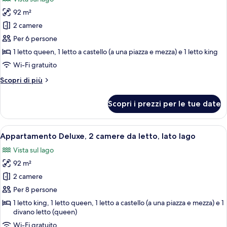
le
92 m²
foto
per
2 camere
Appartamento
Per 6 persone
Deluxe,
1 letto queen, 1 letto a castello (a una piazza e mezza) e 1 letto king
2
Wi-Fi gratuito
camere
Altri
Scopri di più
da
dettagli
letto,
per
Scopri i prezzi per le tue date
lato
Appartamento
Deluxe,
lago
2
Apri
Un soggiorno con un divano modulare i
25
camere
Appartamento Deluxe, 2 camere da letto, lato lago
tutte
da
Vista sul lago
letto,
le
lato
92 m²
foto
lago
per
2 camere
Appartamento
Per 8 persone
Deluxe,
1 letto king, 1 letto queen, 1 letto a castello (a una piazza e mezza) e 1
2
divano letto (queen)
camere
Wi-Fi gratuito