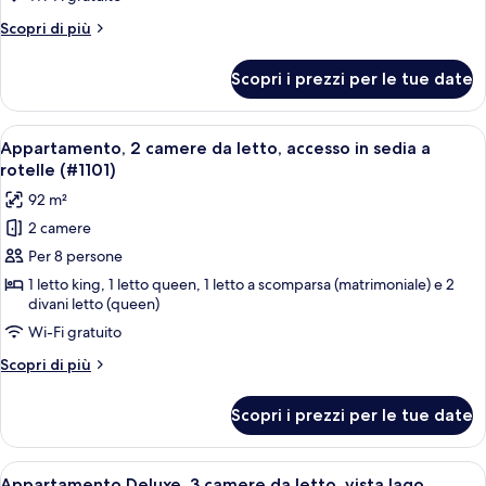
da
Altri
Scopri di più
letto,
dettagli
lato
per
Scopri i prezzi per le tue date
Appartamento
lago
Deluxe,
2
Apri
Una cucina con piani di lavoro in grani
2
camere
Appartamento, 2 camere da letto, accesso in sedia a
tutte
da
rotelle (#1101)
letto,
le
92 m²
lato
foto
lago
2 camere
per
Per 8 persone
Appartamento,
2
1 letto king, 1 letto queen, 1 letto a scomparsa (matrimoniale) e 2
divani letto (queen)
camere
Wi-Fi gratuito
da
letto,
Altri
Scopri di più
accesso
dettagli
per
in
Scopri i prezzi per le tue date
Appartamento,
sedia
2
a
camere
Apri
Una camera da letto con un letto, un v
23
da
rotelle
Appartamento Deluxe, 3 camere da letto, vista lago