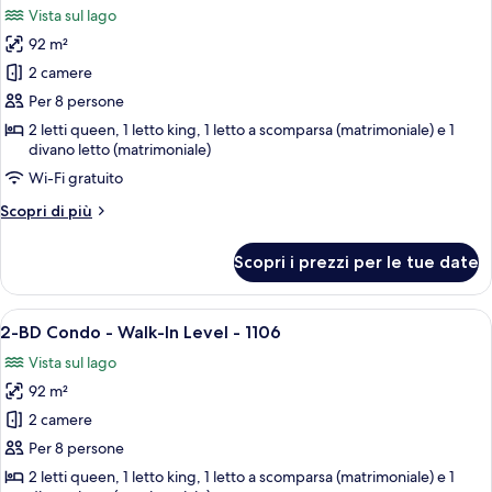
da
Vista sul lago
letto,
le
lato
92 m²
foto
lago
per
2 camere
2-
Per 8 persone
BD
2 letti queen, 1 letto king, 1 letto a scomparsa (matrimoniale) e 1
Condo
divano letto (matrimoniale)
-
Wi-Fi gratuito
Walk-
Altri
Scopri di più
In
dettagli
Level
per
Scopri i prezzi per le tue date
2-
-
BD
1105
Condo
Apri
Una camera da letto con un letto in le
20
-
2-BD Condo - Walk-In Level - 1106
tutte
Walk-
Vista sul lago
In
le
Level
92 m²
foto
-
per
2 camere
1105
2-
Per 8 persone
BD
2 letti queen, 1 letto king, 1 letto a scomparsa (matrimoniale) e 1