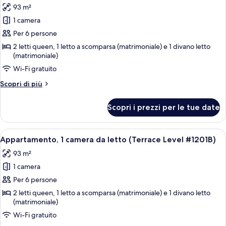
a
93 m²
rotelle
le
(#1101)
1 camera
foto
per
Per 6 persone
1-
2 letti queen, 1 letto a scomparsa (matrimoniale) e 1 divano letto
(matrimoniale)
BD
Condo
Wi-Fi gratuito
-
Altri
Scopri di più
Walk-
dettagli
per
In
Scopri i prezzi per le tue date
1-
Level
BD
-
Condo
Apri
Una camera da letto con due letti, una 
1105B
14
-
Appartamento, 1 camera da letto (Terrace Level #1201B)
tutte
Walk-
93 m²
In
le
Level
1 camera
foto
-
per
Per 6 persone
1105B
Appartamento,
2 letti queen, 1 letto a scomparsa (matrimoniale) e 1 divano letto
(matrimoniale)
1
camera
Wi-Fi gratuito