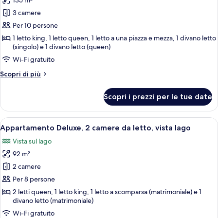
135 m²
foto
1102
per
3 camere
Appartamento
Per 10 persone
Deluxe,
1 letto king, 1 letto queen, 1 letto a una piazza e mezza, 1 divano letto
3
(singolo) e 1 divano letto (queen)
camere
Wi-Fi gratuito
da
Altri
Scopri di più
letto,
dettagli
vista
per
Scopri i prezzi per le tue date
Appartamento
lago
Deluxe,
3
Apri
Un soggiorno con camino, divani in pell
25
camere
Appartamento Deluxe, 2 camere da letto, vista lago
tutte
da
Vista sul lago
letto,
le
vista
92 m²
foto
lago
per
2 camere
Appartamento
Per 8 persone
Deluxe,
2 letti queen, 1 letto king, 1 letto a scomparsa (matrimoniale) e 1
2
divano letto (matrimoniale)
camere
Wi-Fi gratuito