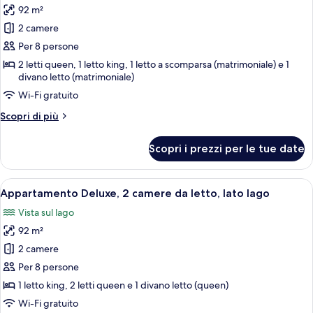
da
92 m²
letto,
le
vista
2 camere
foto
lago
per
Per 8 persone
2-
2 letti queen, 1 letto king, 1 letto a scomparsa (matrimoniale) e 1
divano letto (matrimoniale)
BD
Condo
Wi-Fi gratuito
-
Altri
Scopri di più
Terrace
dettagli
per
Level
Scopri i prezzi per le tue date
2-
-
BD
1201
Condo
Apri
Un'ampia zona giorno con tavolo da pra
19
-
Appartamento Deluxe, 2 camere da letto, lato lago
tutte
Terrace
Vista sul lago
Level
le
-
92 m²
foto
1201
per
2 camere
Appartamento
Per 8 persone
Deluxe,
1 letto king, 2 letti queen e 1 divano letto (queen)
2
Wi-Fi gratuito