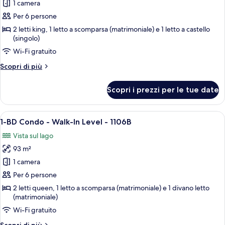
1 camera
Appartamento
Deluxe,
Per 6 persone
1
2 letti king, 1 letto a scomparsa (matrimoniale) e 1 letto a castello
(singolo)
camera
da
Wi-Fi gratuito
letto,
Altri
Scopri di più
vista
dettagli
per
lago,
Scopri i prezzi per le tue date
Appartamento
al
Deluxe,
piano
1
Apri
Camera da letto con due letti, una ven
terra
11
camera
1-BD Condo - Walk-In Level - 1106B
tutte
da
Vista sul lago
letto,
le
vista
93 m²
foto
lago,
per
1 camera
al
1-
piano
Per 6 persone
terra
BD
2 letti queen, 1 letto a scomparsa (matrimoniale) e 1 divano letto
Condo
(matrimoniale)
-
Wi-Fi gratuito
Walk-
Altri