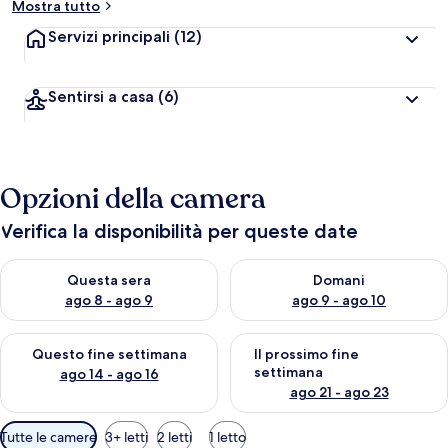
Mostra tutto
Servizi principali
(12)
Sentirsi a casa
(6)
Opzioni della camera
Verifica la disponibilità per queste date
Verifica la disponibilità per questa sera, ago 8 - ago 9
Verifica la disponibilità per d
Questa sera
Domani
ago 8 - ago 9
ago 9 - ago 10
Verifica la disponibilità per questo fine settimana, ago 14 - ag
Verifica la disponibilità per i
Questo fine settimana
Il prossimo fine
settimana
ago 14 - ago 16
ago 21 - ago 23
Filtri
Tutte le camere
3+ letti
2 letti
1 letto