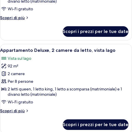
Condo
divano letto (matrimoniale)
-
Wi-Fi gratuito
Walk-
Altri
Scopri di più
In
dettagli
Level
per
Scopri i prezzi per le tue date
2-
-
BD
1106
Condo
Apri
Un soggiorno moderno con televisione 
24
-
Appartamento Deluxe, 2 camere da letto, vista lago
tutte
Walk-
Vista sul lago
In
le
Level
92 m²
foto
-
per
2 camere
1106
Appartamento
Per 8 persone
Deluxe,
2 letti queen, 1 letto king, 1 letto a scomparsa (matrimoniale) e 1
2
divano letto (matrimoniale)
camere
Wi-Fi gratuito
da
Altri
Scopri di più
letto,
dettagli
vista
per
Scopri i prezzi per le tue date
Appartamento
lago
Deluxe,