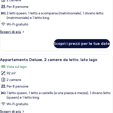
per
2 camere
Appartamento
Per 8 persone
Deluxe,
2 letti queen, 1 letto a scomparsa (matrimoniale), 1 divano letto
2
(matrimoniale) e 1 letto king
camere
Wi-Fi gratuito
da
Altri
Scopri di più
letto,
dettagli
vista
per
Scopri i prezzi per le tue date
Appartamento
lago
Deluxe,
2
Apri
Un soggiorno moderno con camino, vent
21
camere
Appartamento Deluxe, 2 camere da letto, lato lago
tutte
da
Vista sul lago
letto,
le
vista
92 m²
foto
lago
per
2 camere
Appartamento
Per 8 persone
Deluxe,
1 letto queen, 1 letto a castello (a una piazza e mezza), 1 divano letto
2
(queen) e 1 letto king
camere
Wi-Fi gratuito
da
Altri
Scopri di più