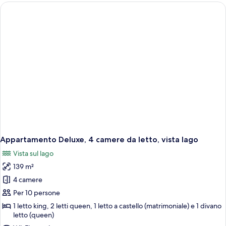
4
camere
da
letto,
lato
lago
Appartamento Deluxe, 4 camere da letto, vista lago
Vista sul lago
139 m²
4 camere
Per 10 persone
1 letto king, 2 letti queen, 1 letto a castello (matrimoniale) e 1 divano
letto (queen)