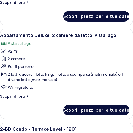
da
Altri
Scopri di più
letto
dettagli
per
(Terrace
Scopri i prezzi per le tue date
Appartamento,
Level
1
#1201B)
camera
Apri
Un balcone con un tavolo rotondo e qua
2
da
Appartamento Deluxe, 2 camere da letto, vista lago
tutte
letto
Vista sul lago
(Terrace
le
Level
92 m²
foto
#1201B)
per
2 camere
Appartamento
Per 8 persone
Deluxe,
2 letti queen, 1 letto king, 1 letto a scomparsa (matrimoniale) e 1
2
divano letto (matrimoniale)
camere
Wi-Fi gratuito
da
Altri
Scopri di più
letto,
dettagli
vista
per
Scopri i prezzi per le tue date
Appartamento
lago
Deluxe,
2
Apri
Una camera da letto con un letto di le
23
camere
2-BD Condo - Terrace Level - 1201
tutte