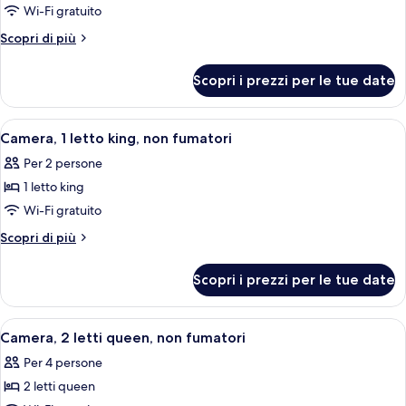
per
Wi-Fi gratuito
Camera,
Altri
Scopri di più
2
dettagli
per
letti
Scopri i prezzi per le tue date
Camera,
matrimoniali,
2
non
letti
Apri
Una camera d'albergo con un letto gran
4
fumatori
matrimoniali,
Camera, 1 letto king, non fumatori
tutte
non
Per 2 persone
fumatori
le
1 letto king
foto
per
Wi-Fi gratuito
Camera,
Altri
Scopri di più
1
dettagli
per
letto
Scopri i prezzi per le tue date
Camera,
king,
1
non
letto
Apri
Camera d'albergo con due letti, una sc
4
fumatori
king,
Camera, 2 letti queen, non fumatori
tutte
non
Per 4 persone
fumatori
le
2 letti queen
foto