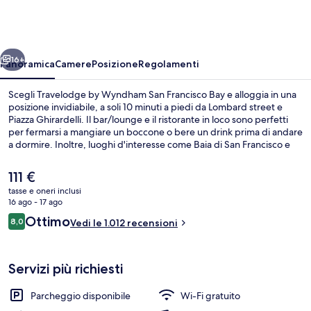
Wyndham
San
Francisco
ietro
Avanti
Bay
16+
Panoramica
Camere
Posizione
Regolamenti
Scegli Travelodge by Wyndham San Francisco Bay e alloggia in una
posizione invidiabile, a soli 10 minuti a piedi da Lombard street e
Piazza Ghirardelli. Il bar/lounge e il ristorante in loco sono perfetti
per fermarsi a mangiare un boccone o bere un drink prima di andare
a dormire. Inoltre, luoghi d'interesse come Baia di San Francisco e
Presidio di San Francisco si trovano a soli 5 minuti in auto. Le
recensioni degli ospiti lodano il personale gentile della struttura. La
Il
111 €
struttura è una comoda base per spostarsi con i mezzi pubblici:
prezzo
tasse e oneri inclusi
Stazione metro di Hyde St & Lombard St si trova a 7 min a piedi e
attuale
16 ago - 17 ago
Stazione metro di Hyde St & Chestnut St a 8.
Biancheria da letto di alta qualità, un
è
Recensioni
Ottimo
8,0
Vedi le 1.012 recensioni
111 €
8,0 su 10
Servizi più richiesti
Parcheggio disponibile
Wi-Fi gratuito