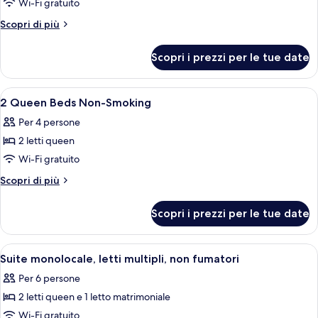
per
Wi-Fi gratuito
2
Altri
Scopri di più
Double
dettagli
per
Beds
Scopri i prezzi per le tue date
2
Non-
Double
Smoking
Beds
Apri
Una camera d'albergo con due letti, te
5
Non-
2 Queen Beds Non-Smoking
tutte
Smoking
Per 4 persone
le
2 letti queen
foto
per
Wi-Fi gratuito
2
Altri
Scopri di più
Queen
dettagli
per
Beds
Scopri i prezzi per le tue date
2
Non-
Queen
Smoking
Beds
Apri
Camera d'albergo con due letti, una sc
4
Non-
Suite monolocale, letti multipli, non fumatori
tutte
Smoking
Per 6 persone
le
2 letti queen e 1 letto matrimoniale
foto
per
Wi-Fi gratuito