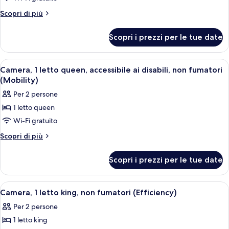
Suite
Altri
Scopri di più
monolocale,
dettagli
per
letti
Scopri i prezzi per le tue date
Suite
multipli,
monolocale,
non
letti
Apri
Una camera d'albergo con un letto gran
4
fumatori
multipli,
Camera, 1 letto queen, accessibile ai disabili, non fumatori
tutte
non
(Mobility)
fumatori
le
Per 2 persone
foto
1 letto queen
per
Wi-Fi gratuito
Camera,
1
Altri
Scopri di più
dettagli
letto
per
queen,
Scopri i prezzi per le tue date
Camera,
accessibile
1
ai
letto
Apri
Una camera d'albergo con un letto gran
5
queen,
disabili,
Camera, 1 letto king, non fumatori (Efficiency)
tutte
accessibile
non
Per 2 persone
ai
le
fumatori
disabili,
1 letto king
foto
(Mobility)
non