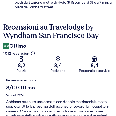
piedi da Stazione metro di Hyde St & Lombard St e a 7 min. a
piedi da Lombard street.
Recensioni su Travelodge by
Recensioni
Wyndham San Francisco Bay
Ottimo
8,0
1.012 recensioni
8,2
8,4
8,4
Pulizia
Posizione
Personale e servizio
Recensioni
Recensione verificata
8/10 Ottimo
28 set 2023
Abbiamo ottenuto una camera con doppio matrimoniale molto
spaziosa. Utile la presenza dell'ascensore. Leverei la moquette in
camera. Manca il microonde. Prezzo forse sopra la media ma
giustificato dalla posizione a distanza camminabile dai principali