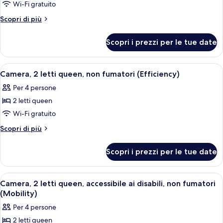
per
Wi-Fi gratuito
fumatori
Camera,
(Mobility)
Altri
Scopri di più
1
dettagli
per
letto
Scopri i prezzi per le tue date
Camera,
king,
1
non
letto
Apri
Camera d'albergo con due letti, una sc
4
fumatori
king,
Camera, 2 letti queen, non fumatori (Efficiency)
tutte
non
(Efficiency)
Per 4 persone
fumatori
le
(Efficiency)
2 letti queen
foto
per
Wi-Fi gratuito
Camera,
Altri
Scopri di più
2
dettagli
per
letti
Scopri i prezzi per le tue date
Camera,
queen,
2
non
letti
Apri
Camera d'albergo con due letti, una sc
4
fumatori
queen,
Camera, 2 letti queen, accessibile ai disabili, non fumatori
tutte
non
(Efficiency)
(Mobility)
fumatori
le
Per 4 persone
(Efficiency)
foto
2 letti queen