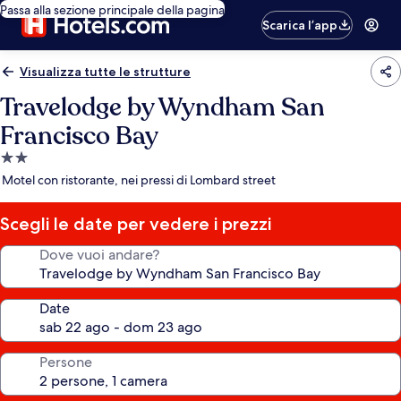
Passa alla sezione principale della pagina
Scarica l’app
Visualizza tutte le strutture
Travelodge by Wyndham San
Francisco Bay
Struttura
a
Motel con ristorante, nei pressi di Lombard street
2.0
stelle
Scegli le date per vedere i prezzi
Dove vuoi andare?
Date
Persone