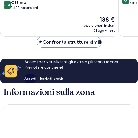
8.4
Hollow
Ottimo
Wharf
su
7.614
8,4
su
1.625 recensioni
10,
10,
Meravigl
Il
138 €
Ottimo,
7.614
prezzo
1.625
recensio
tasse e oneri inclusi
attuale
recensioni
31 ago - 1 set
è
138 €
Confronta strutture simili
Accedi per visualizzare gli extra e gli sconti idonei.
Prenotare conviene!
Accedi
Iscriviti gratis
Informazioni sulla zona