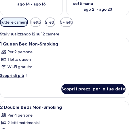
settimana
ago 14 - ago 16
ago 21 - ago 23
Filtri
Tutte le camere
1 letto
2 letti
3+ letti
disponibili
per
Stai visualizzando 12 su 12 camere
le
Apri
Una camera d'albergo con un letto gran
5
1 Queen Bed Non-Smoking
camere
tutte
Per 2 persone
le
1 letto queen
foto
per
Wi-Fi gratuito
1
Altri
Scopri di più
Queen
dettagli
per
Bed
Scopri i prezzi per le tue date
1
Non-
Queen
Smoking
Bed
Apri
Una camera d'albergo con due letti, te
5
Non-
2 Double Beds Non-Smoking
tutte
Smoking
Per 4 persone
le
2 letti matrimoniali
foto