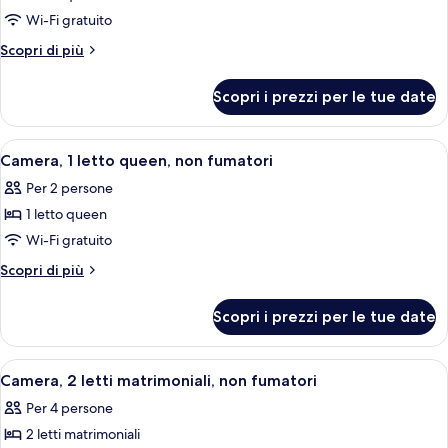
per
Wi-Fi gratuito
Camera,
2
Altri
Scopri di più
dettagli
letti
per
queen,
Scopri i prezzi per le tue date
Camera,
accessibile
2
ai
letti
Apri
Una camera d'albergo con un letto gran
4
queen,
disabili,
Camera, 1 letto queen, non fumatori
tutte
accessibile
non
Per 2 persone
ai
le
fumatori
disabili,
1 letto queen
foto
(Mobility)
non
per
Wi-Fi gratuito
fumatori
Camera,
(Mobility)
Altri
Scopri di più
1
dettagli
per
letto
Scopri i prezzi per le tue date
Camera,
queen,
1
non
letto
Apri
Una camera d'albergo con due letti, un
4
fumatori
queen,
Camera, 2 letti matrimoniali, non fumatori
tutte
non
Per 4 persone
fumatori
le
2 letti matrimoniali
foto