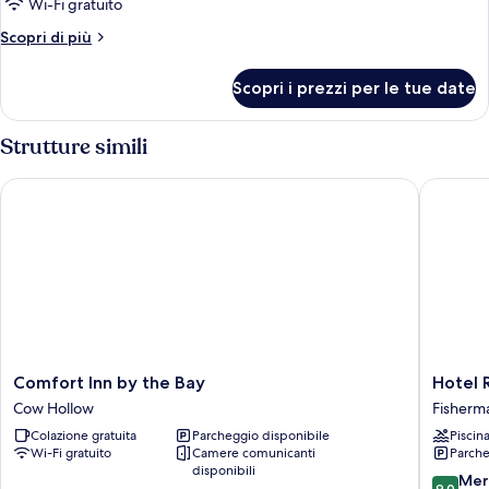
per
Wi-Fi gratuito
Camera,
Altri
Scopri di più
2
dettagli
per
letti
Scopri i prezzi per le tue date
Camera,
queen,
2
non
letti
Strutture simili
fumatori
queen,
non
Comfort Inn by the Bay
Hotel Ri
fumatori
Comfort
Hotel
Comfort Inn by the Bay
Hotel 
Inn
Riu
Cow Hollow
Fisherm
by
Plaza
Colazione gratuita
Parcheggio disponibile
Piscin
the
Fisherm
Wi-Fi gratuito
Camere comunicanti
Parche
Bay
Wharf
disponibili
Cow
Fisherm
9.0
Mer
9,0