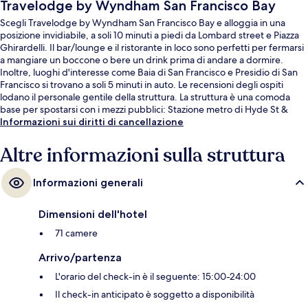
Travelodge by Wyndham San Francisco Bay
Scegli Travelodge by Wyndham San Francisco Bay e alloggia in una
posizione invidiabile, a soli 10 minuti a piedi da Lombard street e Piazza
Ghirardelli. Il bar/lounge e il ristorante in loco sono perfetti per fermarsi
a mangiare un boccone o bere un drink prima di andare a dormire.
Inoltre, luoghi d'interesse come Baia di San Francisco e Presidio di San
Francisco si trovano a soli 5 minuti in auto. Le recensioni degli ospiti
lodano il personale gentile della struttura. La struttura è una comoda
base per spostarsi con i mezzi pubblici: Stazione metro di Hyde St &
Lombard St si trova a 7 min a piedi e Stazione metro di Hyde St &
Informazioni sui diritti di cancellazione
Chestnut St a 8.
Altre informazioni sulla struttura
Informazioni generali
Dimensioni dell'hotel
71 camere
Arrivo/partenza
L'orario del check-in è il seguente: 15:00-24:00
Il check-in anticipato è soggetto a disponibilità