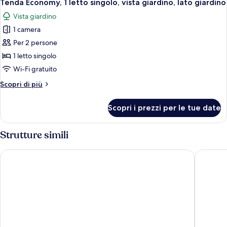
2
letto
Tenda Economy, 1 letto singolo, vista giardino, lato giardino
tutte
king,
Vista giardino
vista
le
piscina
1 camera
foto
per
Per 2 persone
Tenda
1 letto singolo
Economy,
Wi-Fi gratuito
1
Altri
Scopri di più
letto
dettagli
singolo,
per
Scopri i prezzi per le tue date
Tenda
vista
Economy,
giardino,
1
Strutture simili
lato
letto
giardino
singolo,
Regenta Place Jhansi by Royal Orchid Hotels Limited
siyavar p
vista
giardino,
lato
giardino