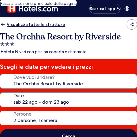
Passa alla sezione principale della pagina
Scarica l’app
Visualizza tutte le strutture
The Orchha Resort by Riverside
Struttura
a
Hotel a Nivari con piscina coperta e ristorante
3.0
stelle
Scegli le date per vedere i prezzi
Dove vuoi andare?
Date
Persone
Cerca