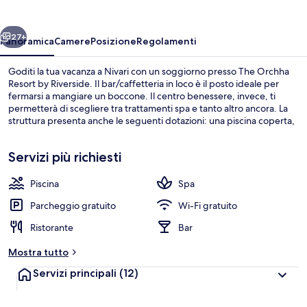
by
Riverside
ietro
Avanti
27+
Panoramica
Camere
Posizione
Regolamenti
Goditi la tua vacanza a Nivari con un soggiorno presso The Orchha
Resort by Riverside. Il bar/caffetteria in loco è il posto ideale per
fermarsi a mangiare un boccone. Il centro benessere, invece, ti
permetterà di scegliere tra trattamenti spa e tanto altro ancora. La
struttura presenta anche le seguenti dotazioni: una piscina coperta,
un bar/lounge e una piscina per bambini.
Servizi più richiesti
Piscina
Spa
Salottino della hall
Parcheggio gratuito
Wi-Fi gratuito
Ristorante
Bar
Mostra tutto
Servizi principali
(12)