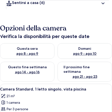
Sentirsi a casa
(6)
Opzioni della camera
Verifica la disponibilità per queste date
Verifica la disponibilità per questa sera, ago 8 - ago 9
Verifica la disponibilità per d
Questa sera
Domani
ago 8 - ago 9
ago 9 - ago 10
Verifica la disponibilità per questo fine settimana, ago 14 - ag
Verifica la disponibilità per i
Questo fine settimana
Il prossimo fine
settimana
ago 14 - ago 16
ago 21 - ago 23
Apri
Camera Standard, 1 letto singolo, vista
3
Camera Standard, 1 letto singolo, vista piscina
tutte
21 m²
le
1 camera
foto
per
Per 3 persone