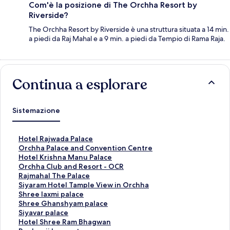
Com'è la posizione di The Orchha Resort by
Riverside?
The Orchha Resort by Riverside è una struttura situata a 14 min.
a piedi da Raj Mahal e a 9 min. a piedi da Tempio di Rama Raja.
Continua a esplorare
Sistemazione
L
Hotel Rajwada Palace
i
L
Orchha Palace and Convention Centre
n
i
L
Hotel Krishna Manu Palace
k
n
i
L
Orchha Club and Resort - OCR
c
k
n
i
L
Rajmahal The Palace
h
c
k
n
i
L
Siyaram Hotel Tample View in Orchha
e
h
c
k
n
i
L
Shree laxmi palace
a
e
h
c
k
n
i
L
Shree Ghanshyam palace
p
a
e
h
c
k
n
i
L
Siyavar palace
r
p
a
e
h
c
k
n
i
L
Hotel Shree Ram Bhagwan