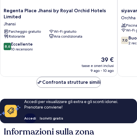
Regenta
siyavar
Regenta Place Jhansi by Royal Orchid Hotels
siyava
Place
palace
Limited
Orchha
Jhansi
Orchha
Jhansi
Piscin
by
Wi-Fi 
Royal
Parcheggio gratuito
Wi-Fi gratuito
Ristorante
Aria condizionata
Orchid
7.0
Buo
7,0
Hotels
su
2 rec
8.6
Eccellente
8,6
Limited
10,
su
10 recensioni
Jhansi
Buono,
10,
Il
39 €
2
Eccellente,
prezzo
recensio
10
tasse e oneri inclusi
attuale
9 ago - 10 ago
recensioni
è
39 €
Confronta strutture simili
Accedi per visualizzare gli extra e gli sconti idonei.
Prenotare conviene!
Accedi
Iscriviti gratis
Informazioni sulla zona