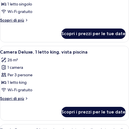
Camera
1 letto singolo
Standard,
Wi-Fi gratuito
1
Altri
Scopri di più
letto
dettagli
singolo,
per
Scopri i prezzi per le tue date
Camera
vista
Standard,
piscina
1
Apri
Camera Deluxe, 1 letto king, vista pisci
3
letto
Camera Deluxe, 1 letto king, vista piscina
tutte
singolo,
26 m²
vista
le
piscina
1 camera
foto
per
Per 3 persone
Camera
1 letto king
Deluxe,
Wi-Fi gratuito
1
Altri
Scopri di più
letto
dettagli
king,
per
Scopri i prezzi per le tue date
Camera
vista
Deluxe,
piscina
1
Apri
Tenda Economy, 1 letto singolo, vista g